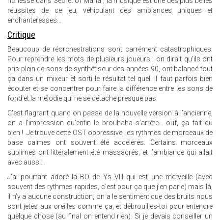
richesse dans Secret of Mana ; la musique est une des plus belles
réussites de ce jeu, véhiculant des ambiances uniques et
enchanteresses…
Critique
Beaucoup de réorchestrations sont carrément catastrophiques.
Pour reprendre les mots de plusieurs joueurs : on dirait qu’ils ont
pris plein de sons de synthétiseur des années 90, ont balancé tout
ça dans un mixeur et sorti le résultat tel quel. Il faut parfois bien
écouter et se concentrer pour faire la différence entre les sons de
fond et la mélodie qui ne se détache presque pas.
C’est flagrant quand on passe de la nouvelle version à l’ancienne,
on a l’impression qu’enfin le brouhaha s’arrête… ouf, ça fait du
bien ! Je trouve cette OST oppressive, les rythmes de morceaux de
base calmes ont souvent été accélérés. Certains morceaux
sublimes ont littéralement été massacrés, et l’ambiance qui allait
avec aussi…
J’ai pourtant adoré la BO de Ys VIII qui est une merveille (avec
souvent des rythmes rapides, c’est pour ça que j’en parle) mais là,
il n’y a aucune construction, on a le sentiment que des bruits nous
sont jetés aux oreilles comme ça, et débrouilles-toi pour entendre
quelque chose (au final on entend rien). Si je devais conseiller un