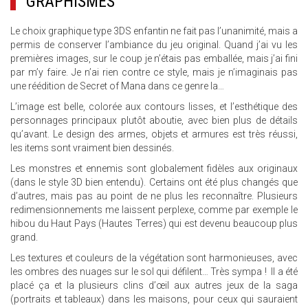
GRAPHISMES
Le choix graphique type 3DS enfantin ne fait pas l’unanimité, mais a
permis de conserver l’ambiance du jeu original. Quand j’ai vu les
premières images, sur le coup je n’étais pas emballée, mais j’ai fini
par m’y faire. Je n’ai rien contre ce style, mais je n’imaginais pas
une réédition de Secret of Mana dans ce genre la…
L’image est belle, colorée aux contours lisses, et l’esthétique des
personnages principaux plutôt aboutie, avec bien plus de détails
qu’avant. Le design des armes, objets et armures est très réussi,
les items sont vraiment bien dessinés.
Les monstres et ennemis sont globalement fidèles aux originaux
(dans le style 3D bien entendu). Certains ont été plus changés que
d’autres, mais pas au point de ne plus les reconnaître. Plusieurs
redimensionnements me laissent perplexe, comme par exemple le
hibou du Haut Pays (Hautes Terres) qui est devenu beaucoup plus
grand.
Les textures et couleurs de la végétation sont harmonieuses, avec
les ombres des nuages sur le sol qui défilent… Très sympa ! Il a été
placé ça et la plusieurs clins d’œil aux autres jeux de la saga
(portraits et tableaux) dans les maisons, pour ceux qui sauraient