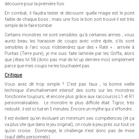
découvre pour la première fois.
En combat, il faudra tester et découvrir quelle magie est le point
faible de chaque boss ; mais une fois le bon sort trouvé il est très
simple de le faire tomber.
Certains monstres ne sont sensibles qu’à certaines armes ; vous
aurez beau les harasser de coups avec votre épée, s’ils sont
sensibles à l’arc vous n’obtiendrez que des « Raté » : arrivée à
Puritas (Terre pure), je me suis faite laminée par les Griffa, alors
que j’étais lvl 58 (donc pas mal de lvl up derrière moi) simplement
parce que mes coups ne les touchaient pas.
Critique
Vous avez dit trop simple ? C’est pas faux ; la bonne vieille
technique d’enchaînement intensif des sorts sur les monstres
fonctionne toujours, et encore plus grâce aux raccourcis L1 et R1
personnalisables. Le monstre le plus difficile était Tigror, très
redouté ; il est ici tué en 5 minutes. Encore un mythe qui s’effondre…
Il est évident qu’en évoluant un minimum ses compétences (et ça
va plus vite que dans le jeu original), on roule à peu près sur tout ce
qu’on croise… Dommage, le challenge n’est donc pas de mise
(sauf défis personnels).