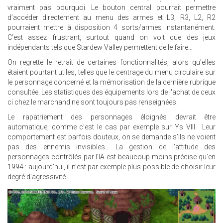
vraiment pas pourquoi. Le bouton central pourrait permettre
d’accéder directement au menu des armes et L3, R3, L2, R2
pourraient mettre à disposition 4 sorts/armes instantanément.
C’est assez frustrant, surtout quand on voit que des jeux
indépendants tels que Stardew Valley permettent de le faire…
On regrette le retrait de certaines fonctionnalités, alors qu’elles
étaient pourtant utiles, telles que le centrage du menu circulaire sur
le personnage concerné et la mémorisation de la dernière rubrique
consultée. Les statistiques des équipements lors de l'achat de ceux
ci chez le marchand ne sont toujours pas renseignées.
Le rapatriement des personnages éloignés devrait être
automatique, comme c’est le cas par exemple sur Ys VIII. Leur
comportement est parfois douteux, on se demande s’ils ne voient
pas des ennemis invisibles… La gestion de l’attitude des
personnages contrôlés par l’IA est beaucoup moins précise qu’en
1994 : aujourd’hui, il n’est par exemple plus possible de choisir leur
degré d’agressivité.
21.JPG