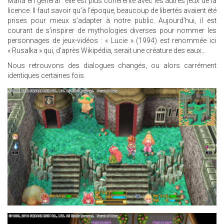
Mana en général : elle est plus cohérente avec les autres jeux de la
licence. Il faut savoir qu’à l’époque, beaucoup de libertés avaient été
prises pour mieux s’adapter à notre public. Aujourd’hui, il est
courant de s’inspirer de mythologies diverses pour nommer les
personnages de jeux-vidéos : « Lucie » (1994) est renommée ici
« Rusalka » qui, d’après Wikipédia, serait une créature des eaux…
Nous retrouvons des dialogues changés, ou alors carrément
identiques certaines fois.
26.JPG
25.JPG