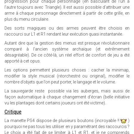
progression pour chaque personnage (en basculant de l’un à
l’autre toujours avec Triangle). Il est aussi possible d’attribuer une
arme à chaque personnage directement à partir de cette grille, en
plus du menu circulaire.
Des sorts magiques ou des armes peuvent être choisis en
raccourci sur L1 et R1 rendant leur exécution quasi instantanée.
Autant dire que la gestion des menus est presque révolutionnaire
comparé à l’ancien système archaïque (et extrêmement
désagréable). De ce côté-là, un réel effort de confort de jeu a été
apporté à cet opus.
Les options permettent plusieurs choses : cacher la minimap,
modifier la style musical (réorchestré ou original), modifier le
nombre d’objets que l’on peut porter, le langage et le volume.
La sauvegarde reste possible via les auberges, mais aussi de
façon automatique à chaque changement d’écran (belle initiative
vu les plantages dont certains joueurs ont été victime).
Critique
La manette PS4 dispose de plusieurs boutons (incroyable !!
)
pourquoi ne pas tous les utiliser en y paramétrant des raccourcis ?
Le choix a été fait de se limiter à L1 et R1, et je ne comprends