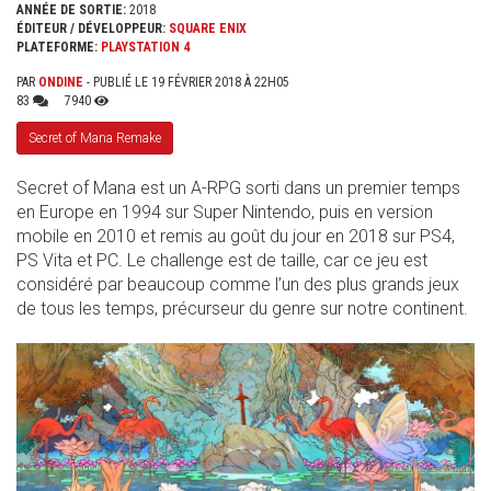
ANNÉE DE SORTIE:
2018
ÉDITEUR / DÉVELOPPEUR:
SQUARE ENIX
PLATEFORME:
PLAYSTATION 4
PAR
ONDINE
- PUBLIÉ LE 19 FÉVRIER 2018 À 22H05
83
7940
Secret of Mana Remake
Secret of Mana est un A-RPG sorti dans un premier temps
en Europe en 1994 sur Super Nintendo, puis en version
mobile en 2010 et remis au goût du jour en 2018 sur PS4,
PS Vita et PC. Le challenge est de taille, car ce jeu est
considéré par beaucoup comme l’un des plus grands jeux
de tous les temps, précurseur du genre sur notre continent.
SANS_TITRE_.JPG