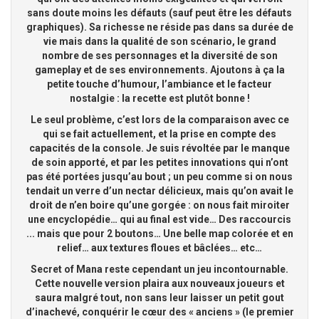
sans doute moins les défauts (sauf peut être les défauts
graphiques). Sa richesse ne réside pas dans sa durée de
vie mais dans la qualité de son scénario, le grand
nombre de ses personnages et la diversité de son
gameplay et de ses environnements. Ajoutons à ça la
petite touche d’humour, l’ambiance et le facteur
nostalgie : la recette est plutôt bonne !
Le seul problème, c’est lors de la comparaison avec ce
qui se fait actuellement, et la prise en compte des
capacités de la console. Je suis révoltée par le manque
de soin apporté, et par les petites innovations qui n’ont
pas été portées jusqu’au bout ; un peu comme si on nous
tendait un verre d’un nectar délicieux, mais qu’on avait le
droit de n’en boire qu’une gorgée : on nous fait miroiter
une encyclopédie… qui au final est vide… Des raccourcis
... mais que pour 2 boutons… Une belle map colorée et en
relief… aux textures floues et bâclées… etc…
Secret of Mana reste cependant un jeu incontournable.
Cette nouvelle version plaira aux nouveaux joueurs et
saura malgré tout, non sans leur laisser un petit gout
d’inachevé, conquérir le cœur des « anciens » (le premier