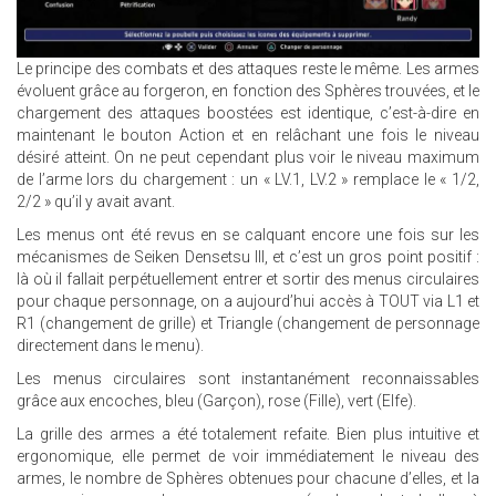
Le principe des combats et des attaques reste le même. Les armes
évoluent grâce au forgeron, en fonction des Sphères trouvées, et le
chargement des attaques boostées est identique, c’est-à-dire en
maintenant le bouton Action et en relâchant une fois le niveau
désiré atteint. On ne peut cependant plus voir le niveau maximum
de l’arme lors du chargement : un « LV.1, LV.2 » remplace le « 1/2,
2/2 » qu’il y avait avant.
Les menus ont été revus en se calquant encore une fois sur les
mécanismes de Seiken Densetsu III, et c’est un gros point positif :
là où il fallait perpétuellement entrer et sortir des menus circulaires
pour chaque personnage, on a aujourd’hui accès à TOUT via L1 et
R1 (changement de grille) et Triangle (changement de personnage
directement dans le menu).
Les menus circulaires sont instantanément reconnaissables
grâce aux encoches, bleu (Garçon), rose (Fille), vert (Elfe).
La grille des armes a été totalement refaite. Bien plus intuitive et
ergonomique, elle permet de voir immédiatement le niveau des
armes, le nombre de Sphères obtenues pour chacune d’elles, et la