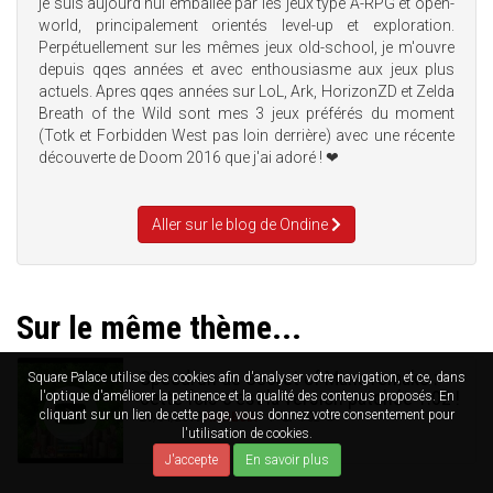
je suis aujourd'hui emballée par les jeux type A-RPG et open-
world, principalement orientés level-up et exploration.
Perpétuellement sur les mêmes jeux old-school, je m'ouvre
depuis qqes années et avec enthousiasme aux jeux plus
actuels. Apres qqes années sur LoL, Ark, HorizonZD et Zelda
Breath of the Wild sont mes 3 jeux préférés du moment
(Totk et Forbidden West pas loin derrière) avec une récente
découverte de Doom 2016 que j'ai adoré ! ❤
Aller sur le blog de Ondine
Sur le même thème...
Speedrun de Secret of Mana remake :
Square Palace utilise des cookies afin d'analyser votre navigation, et ce, dans
cette fois c'est la version patchée 1.02 !
l'optique d'améliorer la petinence et la qualité des contenus proposés. En
cliquant sur un lien de cette page, vous donnez votre consentement pour
29/04/2019
AMNESIA
4
702
l'utilisation de cookies.
J'accepte
En savoir plus