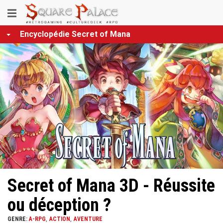
Aller
Toggle
au
contenu
navigation
Encyclopédie Secret of Mana
principal
Secret of Mana 3D - Réussite
ou déception ?
GENRE:
A-RPG
ACTION
AVENTURE