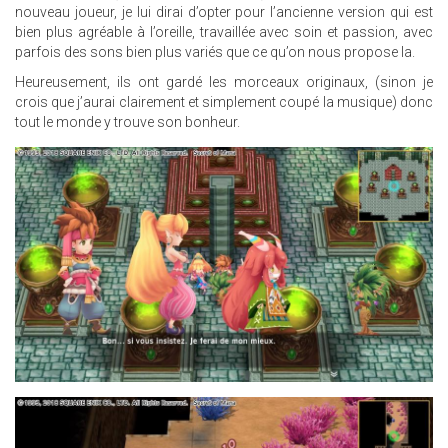
nouveau joueur, je lui dirai d’opter pour l’ancienne version qui est
bien plus agréable à l’oreille, travaillée avec soin et passion, avec
parfois des sons bien plus variés que ce qu’on nous propose la.
Heureusement, ils ont gardé les morceaux originaux, (sinon je
crois que j’aurai clairement et simplement coupé la musique) donc
tout le monde y trouve son bonheur.
17.JPG
13.JPG