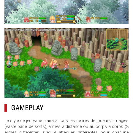
10.JPG
GAMEPLAY
Le style de jeu varié plaira à tous les genres de joueurs : magies
(vaste panel de sorts), armes à distance ou au corps à corps (8
armes différentes avec 8 attaques différentes pour chacune