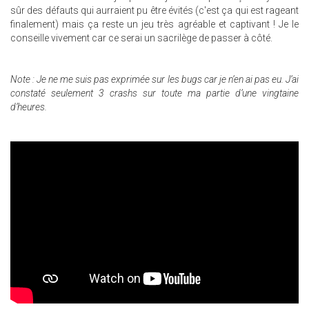
sûr des défauts qui aurraient pu être évités (c'est ça qui est rageant
finalement) mais ça reste un jeu très agréable et captivant ! Je le
conseille vivement car ce serai un sacrilège de passer à côté.
Note
: Je ne me suis pas exprimée sur les bugs car je n’en ai pas eu. J’ai
constaté seulement 3 crashs sur toute ma partie d’une vingtaine
d’heures.