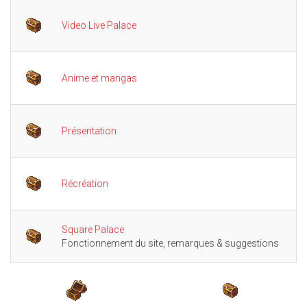
Video Live Palace
1
Anime et mangas
8
Présentation
33
Récréation
9
Square Palace
10
Fonctionnement du site, remarques & suggestions