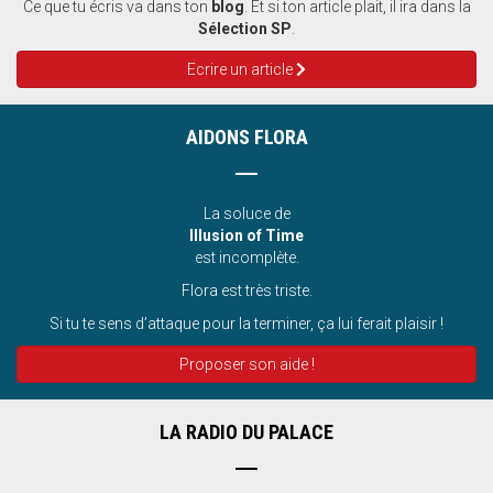
Ce que tu écris va dans ton
blog
. Et si ton article plait, il ira dans la
Sélection SP
.
Ecrire un article
AIDONS FLORA
La soluce de
Illusion of Time
est incomplète.
Flora est très triste.
Si tu te sens d’attaque pour la terminer, ça lui ferait plaisir !
Proposer son aide !
LA RADIO DU PALACE