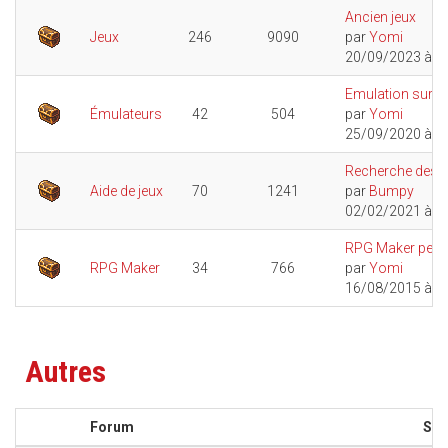
Ancien jeux
Jeux
246
9090
par
Yomi
20/09/2023 à 1
Emulation sur W
Émulateurs
42
504
par
Yomi
25/09/2020 à 2
Recherche des...
Aide de jeux
70
1241
par
Bumpy
02/02/2021 à 1
RPG Maker peut-il
RPG Maker
34
766
par
Yomi
16/08/2015 à 1
Autres
Forum
Suj