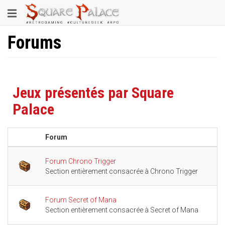
Aller
Toggle
au
contenu
navigation
principal
Forums
Jeux présentés par Square
Palace
Forum
S
Forum Chrono Trigger
Section entièrement consacrée à Chrono Trigger
Forum Secret of Mana
Section entièrement consacrée à Secret of Mana