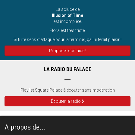
La soluce de
Illusion of Time
est incomplète.
Flora est très triste.
Si tu te sens d’attaque pour la terminer, ça lui ferait plaisir !
Proposer son aide !
LA RADIO DU PALACE
Playlist Square Palace à écouter sans modération
Écouter la radio
A propos de...