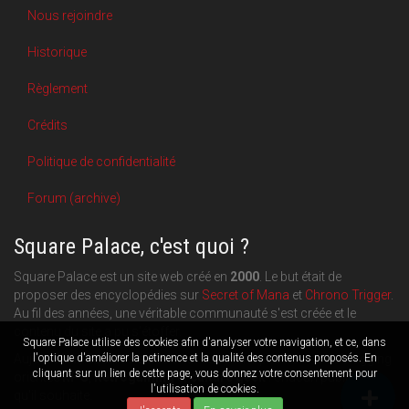
Nous rejoindre
Historique
Règlement
Crédits
Politique de confidentialité
Forum (archive)
Square Palace, c'est quoi ?
Square Palace est un site web créé en
2000
. Le but était de
proposer des encyclopédies sur
Secret of Mana
et
Chrono Trigger
.
Au fil des années, une véritable communauté s'est créée et le
contenu du site a pu s'étoffer.
Square Palace utilise des cookies afin d'analyser votre navigation, et ce, dans
l'optique d'améliorer la petinence et la qualité des contenus proposés. En
Aujourd'hui, Square Palace c'est aussi une plateforme de blogging
cliquant sur un lien de cette page, vous donnez votre consentement pour
orientée
RPG
,
Retrogaming
et
culture geek
: chacun publie ce
l'utilisation de cookies.
qu'il souhaite.