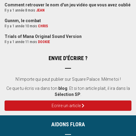
Comment retrouver le nom d'un jeu vidéo que vous avez oublié
Il y a 1 année 8 mois
JEAN
Gunnm, le combat
Il y a 1 année 10 mois
CHRIS
Trials of Mana Original Sound Version
Il y a 1 année 11 mois
DOOKIE
ENVIE D'ÉCRIRE ?
N'importe qui peut publier sur Square Palace. Même toi !
Ce que tu écris va dans ton
blog
. Et si ton article plait, il ira dans la
Sélection SP
.
Ecrire un article
AIDONS FLORA