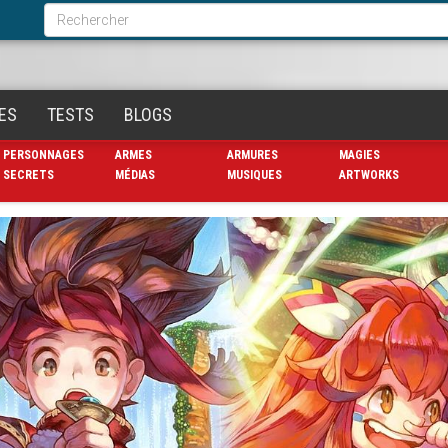
Formulaire
de
Rechercher
recherche
ES
TESTS
BLOGS
PERSONNAGES
ARMES
ARMURES
MAGIES
SECRETS
MÉDIAS
MUSIQUES
ARTWORKS