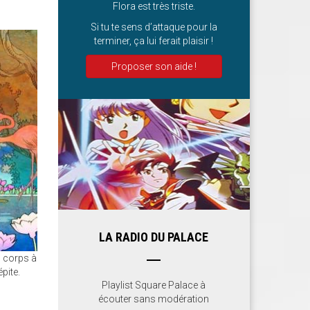
Flora est très triste.
Si tu te sens d’attaque pour la
terminer, ça lui ferait plaisir !
Proposer son aide !
LA RADIO DU PALACE
u corps à
pite.
Playlist Square Palace à
écouter sans modération