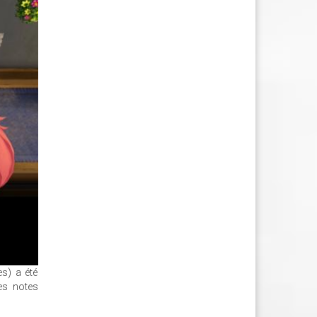
es) a été
es notes