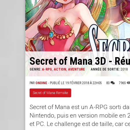
Secret of Mana 3D - Réu
GENRE:
A-RPG
ACTION
AVENTURE
ANNÉE DE SORTIE:
2018
PAR
ONDINE
- PUBLIÉ LE 19 FÉVRIER 2018 À 22H05
83
7965
Secret of Mana Remake
Secret of Mana est un A-RPG sorti d
Nintendo, puis en version mobile en 
et PC. Le challenge est de taille, ca