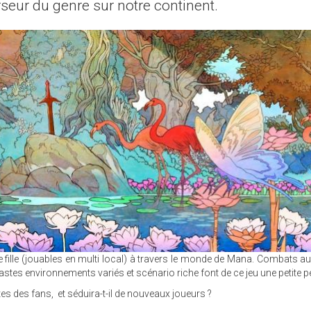
seur du genre sur notre continent.
ne fille (jouables en multi local) à travers le monde de Mana. Combats a
stes environnements variés et scénario riche font de ce jeu une petite pé
tes des fans, et séduira-t-il de nouveaux joueurs ?