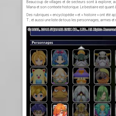
Beaucoup de villages et de secteurs sont à explorer, 
Mana et son contexte historique. Le bestiaire est quant à
Des rubriques « encyclopédie » et « histoire » ont été aj
T ; et aussi une liste de tous les personnages, armes e
3.JPG