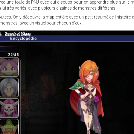
avec une foule de PNJ avec qui discuter pour en apprendre plus sur le
 lui très variés, avec plusieurs dizaines de monstres différents.
outées. On y découvre la map entière avec un petit résumé de l’histoire à 
t monstres, avec un visuel pour chacun d’eux.