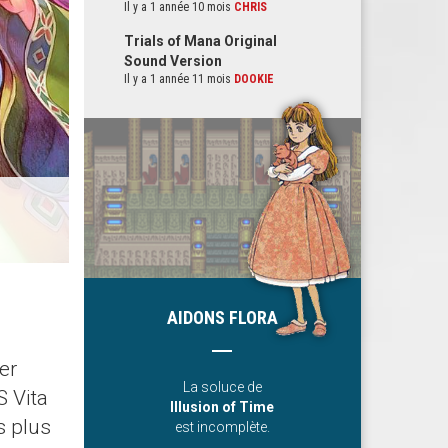
Il y a 1 année 10 mois
CHRIS
Trials of Mana Original
Sound Version
Il y a 1 année 11 mois
DOOKIE
AIDONS FLORA
er
La soluce de
S Vita
Illusion of Time
s plus
est incomplète.