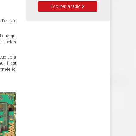
Écouter la radio
e l’œuvre
tique qui
nal, selon
eux de la
i, il est
mmée ici