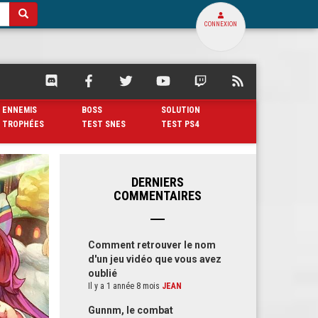
CONNEXION
SQUARE
SQUARE
SQUARE
SQUARE
SQUARE
FLUX
PALACE
PALACE
PALACE
PALACE
PALACE
RSS
SUR
SUR
SUR
SUR
SUR
DE
ENNEMIS
BOSS
SOLUTION
DISCORD
FACEBOOK
TWITTER
YOUTUBE
TWITCH
SQUARE
TROPHÉES
TEST SNES
TEST PS4
PALACE
DERNIERS
COMMENTAIRES
Comment retrouver le nom
d'un jeu vidéo que vous avez
oublié
Il y a 1 année 8 mois
JEAN
Gunnm, le combat