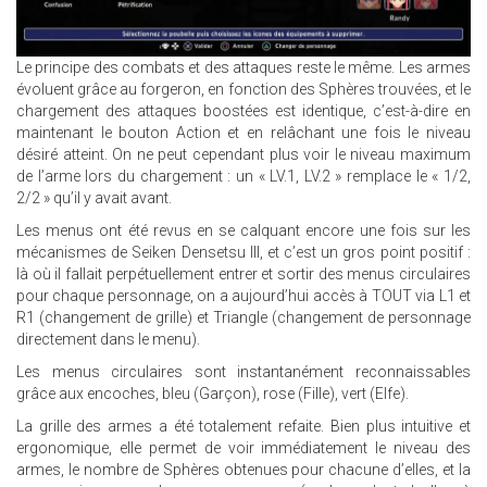
Le principe des combats et des attaques reste le même. Les armes
évoluent grâce au forgeron, en fonction des Sphères trouvées, et le
chargement des attaques boostées est identique, c’est-à-dire en
maintenant le bouton Action et en relâchant une fois le niveau
désiré atteint. On ne peut cependant plus voir le niveau maximum
de l’arme lors du chargement : un « LV.1, LV.2 » remplace le « 1/2,
2/2 » qu’il y avait avant.
Les menus ont été revus en se calquant encore une fois sur les
mécanismes de Seiken Densetsu III, et c’est un gros point positif :
là où il fallait perpétuellement entrer et sortir des menus circulaires
pour chaque personnage, on a aujourd’hui accès à TOUT via L1 et
R1 (changement de grille) et Triangle (changement de personnage
directement dans le menu).
Les menus circulaires sont instantanément reconnaissables
grâce aux encoches, bleu (Garçon), rose (Fille), vert (Elfe).
La grille des armes a été totalement refaite. Bien plus intuitive et
ergonomique, elle permet de voir immédiatement le niveau des
armes, le nombre de Sphères obtenues pour chacune d’elles, et la