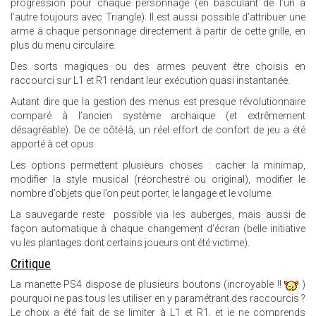
progression pour chaque personnage (en basculant de l’un à
l’autre toujours avec Triangle). Il est aussi possible d’attribuer une
arme à chaque personnage directement à partir de cette grille, en
plus du menu circulaire.
Des sorts magiques ou des armes peuvent être choisis en
raccourci sur L1 et R1 rendant leur exécution quasi instantanée.
Autant dire que la gestion des menus est presque révolutionnaire
comparé à l’ancien système archaïque (et extrêmement
désagréable). De ce côté-là, un réel effort de confort de jeu a été
apporté à cet opus.
Les options permettent plusieurs choses : cacher la minimap,
modifier la style musical (réorchestré ou original), modifier le
nombre d’objets que l’on peut porter, le langage et le volume.
La sauvegarde reste possible via les auberges, mais aussi de
façon automatique à chaque changement d’écran (belle initiative
vu les plantages dont certains joueurs ont été victime).
Critique
La manette PS4 dispose de plusieurs boutons (incroyable !!
)
pourquoi ne pas tous les utiliser en y paramétrant des raccourcis ?
Le choix a été fait de se limiter à L1 et R1, et je ne comprends