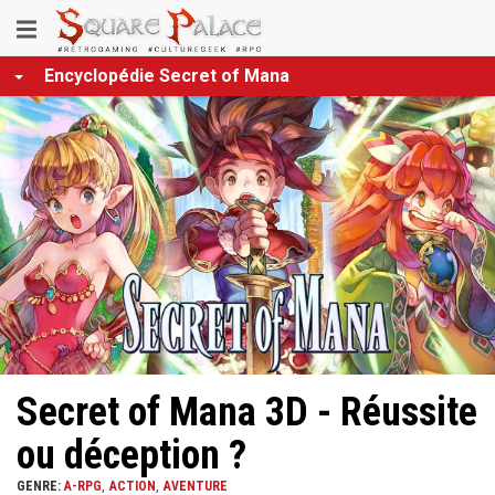
Aller
Toggle
au
contenu
navigation
Encyclopédie Secret of Mana
principal
Secret of Mana 3D - Réussite
ou déception ?
GENRE:
A-RPG
ACTION
AVENTURE