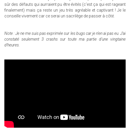
sûr des défauts qui aurraient pu être évités (c'est ça qui est rageant
finalement) mais ça reste un jeu très agréable et captivant ! Je le
conseille vivement car ce serai un sacrilège de passer à côté.
Note
: Je ne me suis pas exprimée sur les bugs car je n’en ai pas eu. J’ai
constaté seulement 3 crashs sur toute ma partie d’une vingtaine
d’heures.