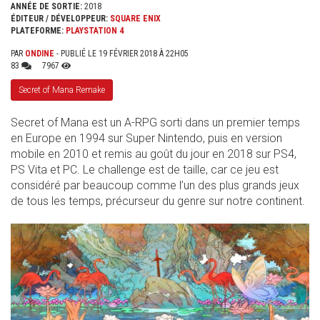
ANNÉE DE SORTIE:
2018
ÉDITEUR / DÉVELOPPEUR:
SQUARE ENIX
PLATEFORME:
PLAYSTATION 4
PAR
ONDINE
- PUBLIÉ LE 19 FÉVRIER 2018 À 22H05
83
7967
Secret of Mana Remake
Secret of Mana est un A-RPG sorti dans un premier temps
en Europe en 1994 sur Super Nintendo, puis en version
mobile en 2010 et remis au goût du jour en 2018 sur PS4,
PS Vita et PC. Le challenge est de taille, car ce jeu est
considéré par beaucoup comme l’un des plus grands jeux
de tous les temps, précurseur du genre sur notre continent.
SANS_TITRE_.JPG