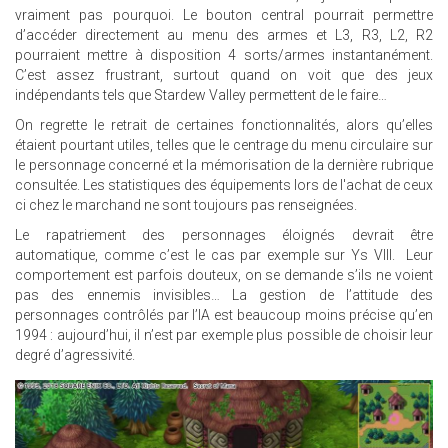
vraiment pas pourquoi. Le bouton central pourrait permettre
d’accéder directement au menu des armes et L3, R3, L2, R2
pourraient mettre à disposition 4 sorts/armes instantanément.
C’est assez frustrant, surtout quand on voit que des jeux
indépendants tels que Stardew Valley permettent de le faire…
On regrette le retrait de certaines fonctionnalités, alors qu’elles
étaient pourtant utiles, telles que le centrage du menu circulaire sur
le personnage concerné et la mémorisation de la dernière rubrique
consultée. Les statistiques des équipements lors de l'achat de ceux
ci chez le marchand ne sont toujours pas renseignées.
Le rapatriement des personnages éloignés devrait être
automatique, comme c’est le cas par exemple sur Ys VIII. Leur
comportement est parfois douteux, on se demande s’ils ne voient
pas des ennemis invisibles… La gestion de l’attitude des
personnages contrôlés par l’IA est beaucoup moins précise qu’en
1994 : aujourd’hui, il n’est par exemple plus possible de choisir leur
degré d’agressivité.
21.JPG