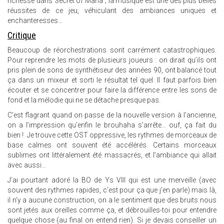
richesse dans Secret of Mana ; la musique est une des plus belles
réussites de ce jeu, véhiculant des ambiances uniques et
enchanteresses…
Critique
Beaucoup de réorchestrations sont carrément catastrophiques.
Pour reprendre les mots de plusieurs joueurs : on dirait qu’ils ont
pris plein de sons de synthétiseur des années 90, ont balancé tout
ça dans un mixeur et sorti le résultat tel quel. Il faut parfois bien
écouter et se concentrer pour faire la différence entre les sons de
fond et la mélodie qui ne se détache presque pas.
C’est flagrant quand on passe de la nouvelle version à l’ancienne,
on a l’impression qu’enfin le brouhaha s’arrête… ouf, ça fait du
bien ! Je trouve cette OST oppressive, les rythmes de morceaux de
base calmes ont souvent été accélérés. Certains morceaux
sublimes ont littéralement été massacrés, et l’ambiance qui allait
avec aussi…
J’ai pourtant adoré la BO de Ys VIII qui est une merveille (avec
souvent des rythmes rapides, c’est pour ça que j’en parle) mais là,
il n’y a aucune construction, on a le sentiment que des bruits nous
sont jetés aux oreilles comme ça, et débrouilles-toi pour entendre
quelque chose (au final on entend rien). Si je devais conseiller un