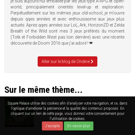
je suis aujourd'hui emballée par les jeux type A-RPG et open-
world, principalement orientés level-up et exploration.
Perpétuellement sur les mêmes jeux old-school, je m'ouvre
depuis qqes années et avec enthousiasme aux jeux plus
actuels. Apres qqes années sur LoL, Ark, HorizonZD et Zelda
Breath of the Wild sont mes 3 jeux préférés du moment
(Totk et Forbidden West pas loin derrière) avec une récente
découverte de Doom 2016 que j'ai adoré ! ❤
Aller sur le blog de Ondine
Sur le même thème...
Speedrun de Secret of Mana remake :
Square Palace utilise des cookies afin d'analyser votre navigation, et ce, dans
cette fois c'est la version patchée 1.02 !
l'optique d'améliorer la petinence et la qualité des contenus proposés. En
cliquant sur un lien de cette page, vous donnez votre consentement pour
29/04/2019
AMNESIA
4
702
l'utilisation de cookies.
J'accepte
En savoir plus