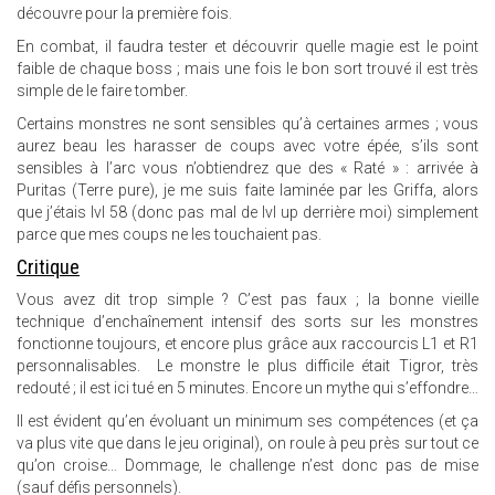
découvre pour la première fois.
En combat, il faudra tester et découvrir quelle magie est le point
faible de chaque boss ; mais une fois le bon sort trouvé il est très
simple de le faire tomber.
Certains monstres ne sont sensibles qu’à certaines armes ; vous
aurez beau les harasser de coups avec votre épée, s’ils sont
sensibles à l’arc vous n’obtiendrez que des « Raté » : arrivée à
Puritas (Terre pure), je me suis faite laminée par les Griffa, alors
que j’étais lvl 58 (donc pas mal de lvl up derrière moi) simplement
parce que mes coups ne les touchaient pas.
Critique
Vous avez dit trop simple ? C’est pas faux ; la bonne vieille
technique d’enchaînement intensif des sorts sur les monstres
fonctionne toujours, et encore plus grâce aux raccourcis L1 et R1
personnalisables. Le monstre le plus difficile était Tigror, très
redouté ; il est ici tué en 5 minutes. Encore un mythe qui s’effondre…
Il est évident qu’en évoluant un minimum ses compétences (et ça
va plus vite que dans le jeu original), on roule à peu près sur tout ce
qu’on croise… Dommage, le challenge n’est donc pas de mise
(sauf défis personnels).