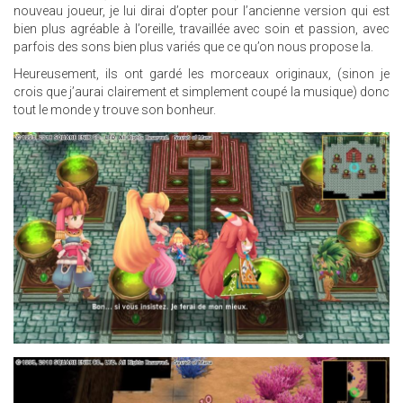
nouveau joueur, je lui dirai d’opter pour l’ancienne version qui est
bien plus agréable à l’oreille, travaillée avec soin et passion, avec
parfois des sons bien plus variés que ce qu’on nous propose la.
Heureusement, ils ont gardé les morceaux originaux, (sinon je
crois que j’aurai clairement et simplement coupé la musique) donc
tout le monde y trouve son bonheur.
17.JPG
13.JPG