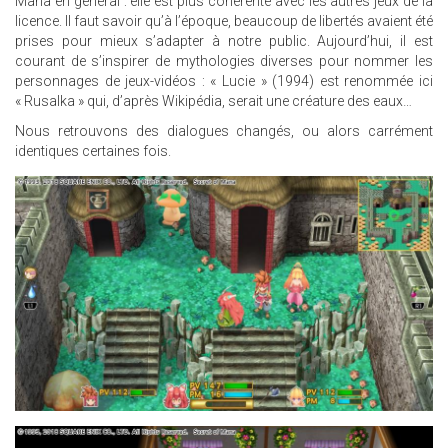
Mana en général : elle est plus cohérente avec les autres jeux de la
licence. Il faut savoir qu’à l’époque, beaucoup de libertés avaient été
prises pour mieux s’adapter à notre public. Aujourd’hui, il est
courant de s’inspirer de mythologies diverses pour nommer les
personnages de jeux-vidéos : « Lucie » (1994) est renommée ici
« Rusalka » qui, d’après Wikipédia, serait une créature des eaux…
Nous retrouvons des dialogues changés, ou alors carrément
identiques certaines fois.
26.JPG
25.JPG