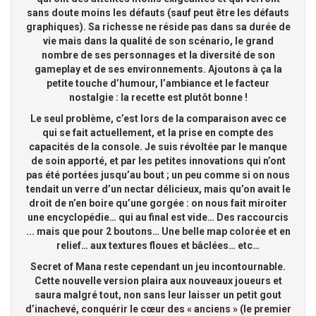
sans doute moins les défauts (sauf peut être les défauts
graphiques). Sa richesse ne réside pas dans sa durée de
vie mais dans la qualité de son scénario, le grand
nombre de ses personnages et la diversité de son
gameplay et de ses environnements. Ajoutons à ça la
petite touche d’humour, l’ambiance et le facteur
nostalgie : la recette est plutôt bonne !
Le seul problème, c’est lors de la comparaison avec ce
qui se fait actuellement, et la prise en compte des
capacités de la console. Je suis révoltée par le manque
de soin apporté, et par les petites innovations qui n’ont
pas été portées jusqu’au bout ; un peu comme si on nous
tendait un verre d’un nectar délicieux, mais qu’on avait le
droit de n’en boire qu’une gorgée : on nous fait miroiter
une encyclopédie… qui au final est vide… Des raccourcis
... mais que pour 2 boutons… Une belle map colorée et en
relief… aux textures floues et bâclées… etc…
Secret of Mana reste cependant un jeu incontournable.
Cette nouvelle version plaira aux nouveaux joueurs et
saura malgré tout, non sans leur laisser un petit gout
d’inachevé, conquérir le cœur des « anciens » (le premier