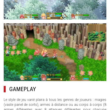
10.JPG
GAMEPLAY
Le style de jeu varié plaira à tous les genres de joueurs : magies
(vaste panel de sorts), armes à distance ou au corps à corps (8
armes différentes avec 8 attaques différentes pour chacune