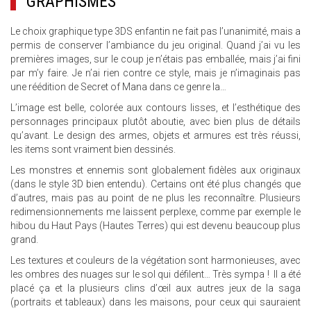
GRAPHISMES
Le choix graphique type 3DS enfantin ne fait pas l’unanimité, mais a
permis de conserver l’ambiance du jeu original. Quand j’ai vu les
premières images, sur le coup je n’étais pas emballée, mais j’ai fini
par m’y faire. Je n’ai rien contre ce style, mais je n’imaginais pas
une réédition de Secret of Mana dans ce genre la…
L’image est belle, colorée aux contours lisses, et l’esthétique des
personnages principaux plutôt aboutie, avec bien plus de détails
qu’avant. Le design des armes, objets et armures est très réussi,
les items sont vraiment bien dessinés.
Les monstres et ennemis sont globalement fidèles aux originaux
(dans le style 3D bien entendu). Certains ont été plus changés que
d’autres, mais pas au point de ne plus les reconnaître. Plusieurs
redimensionnements me laissent perplexe, comme par exemple le
hibou du Haut Pays (Hautes Terres) qui est devenu beaucoup plus
grand.
Les textures et couleurs de la végétation sont harmonieuses, avec
les ombres des nuages sur le sol qui défilent… Très sympa ! Il a été
placé ça et la plusieurs clins d’œil aux autres jeux de la saga
(portraits et tableaux) dans les maisons, pour ceux qui sauraient