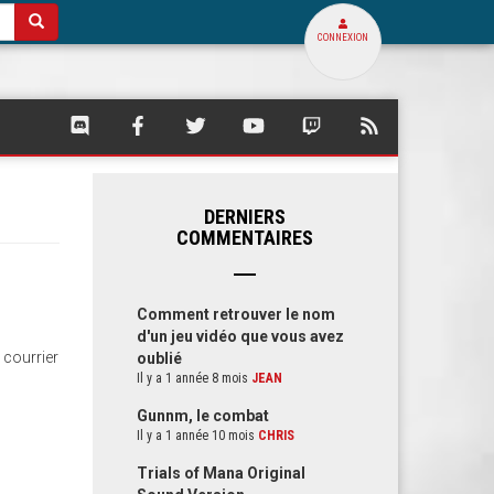
CONNEXION
SQUARE
SQUARE
SQUARE
SQUARE
SQUARE
FLUX
PALACE
PALACE
PALACE
PALACE
PALACE
RSS
SUR
SUR
SUR
SUR
SUR
DE
DISCORD
FACEBOOK
TWITTER
YOUTUBE
TWITCH
SQUARE
PALACE
DERNIERS
COMMENTAIRES
Comment retrouver le nom
d'un jeu vidéo que vous avez
 courrier
oublié
Il y a 1 année 8 mois
JEAN
Gunnm, le combat
Il y a 1 année 10 mois
CHRIS
Trials of Mana Original