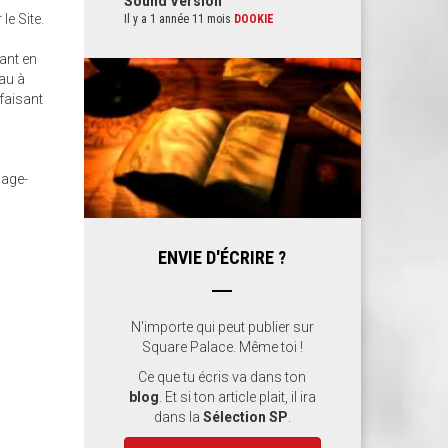
Sound Version
le Site.
Il y a 1 année 11 mois
DOOKIE
vant en
eau à
 faisant
nage-
ENVIE D'ÉCRIRE ?
N'importe qui peut publier sur
Square Palace. Même toi !
Ce que tu écris va dans ton
blog
. Et si ton article plait, il ira
dans la
Sélection SP
.