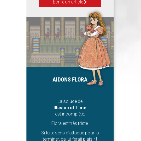
Ecrire un article
AIDONS FLORA
La soluce de
Illusion of Time
est incomplète.
Flora est très triste.
Si tu te sens d’attaque pour la
terminer, ça lui ferait plaisir !