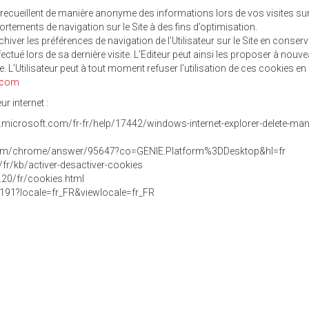
ecueillent de manière anonyme des informations lors de vos visites sur 
rtements de navigation sur le Site à des fins d’optimisation.
chiver les préférences de navigation de l’Utilisateur sur le Site en conser
fectué lors de sa dernière visite. L’Editeur peut ainsi les proposer à nouv
ite. L’Utilisateur peut à tout moment refuser l’utilisation de ces cookies en
.com
r internet :
ort.microsoft.com/fr-fr/help/17442/windows-internet-explorer-delete-ma
e.com/chrome/answer/95647?co=GENIE.Platform%3DDesktop&hl=fr
g/fr/kb/activer-desactiver-cookies
.20/fr/cookies.html
7191?locale=fr_FR&viewlocale=fr_FR