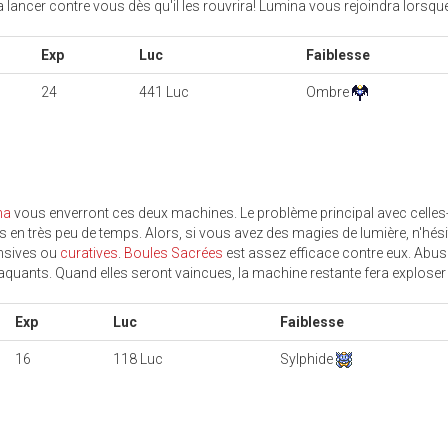
va lancer contre vous dès qu'il les rouvrira! Lumina vous rejoindra lorsq
Exp
Luc
Faiblesse
24
441 Luc
Ombre
na
vous enverront ces deux machines. Le problème principal avec celles-c
s en très peu de temps. Alors, si vous avez des magies de lumière, n'hés
fensives ou
curatives
.
Boules Sacrées
est assez efficace contre eux. Abu
aquants. Quand elles seront vaincues, la machine restante fera exploser 
Exp
Luc
Faiblesse
16
118 Luc
Sylphide