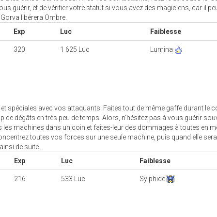
us guérir, et de vérifier votre statut si vous avez des magiciens, car il pe
, Gorva libérera Ombre.
Exp
Luc
Faiblesse
320
1 625 Luc
Lumina
t spéciales avec vos attaquants. Faites tout de même gaffe durant le 
de dégâts en très peu de temps. Alors, n'hésitez pas à vous guérir souv
es les machines dans un coin et faites-leur des dommages à toutes en 
concentrez toutes vos forces sur une seule machine, puis quand elle ser
ainsi de suite.
Exp
Luc
Faiblesse
216
533 Luc
Sylphide