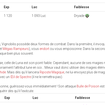
Exp
Luc
Faiblesse
1 120
1 093 Luc
Dryade
de, Vignobilis possède deux formes de combat. Dans la première, il invoq
et
Mégas Rampeurs
), vous
endort
ou vous empoisonne. Dans la seconde,
aque bien plus souvent.
agie, celle de Luna est son point faible. Cependant, aucune de ses magies 
vraiment l'attribut lune en soi... Mieux vaut donc utiliser des magies élé
hide
. Mais dès qu'il lancera
Riposte Magique
, ne lui envoyez plus de mag
 avec un
Œil de Spectre
(il ne le remettra pas).
isonne, guérissez-vous immédiatement ! Son attaque
Bulle de Poison
est
rir dès qu'il l'exécute.
Exp
Luc
Faiblesse