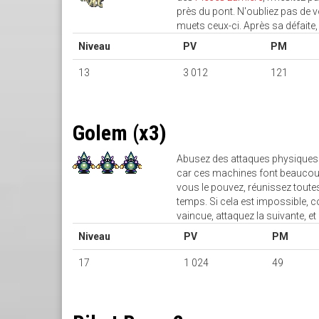
près du pont. N'oubliez pas de vo
muets ceux-ci. Après sa défaite
Niveau
PV
PM
13
3 012
121
Golem (x3)
Abusez des attaques physiques e
car ces machines font beaucoup 
vous le pouvez, réunissez tout
temps. Si cela est impossible, 
vaincue, attaquez la suivante, et 
Niveau
PV
PM
17
1 024
49