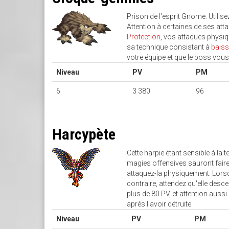
Prison de l'esprit Gnome. Utilise
Attention à certaines de ses at
Protection
, vos attaques physiq
sa technique consistant à
baiss
votre équipe et que le boss vou
Niveau
PV
PM
6
3 380
96
Harcypète
Cette harpie étant sensible à la t
magies offensives sauront faire
attaquez-la physiquement. Lorsqu
contraire, attendez qu'elle desc
plus de 80 PV, et attention aussi
après l'avoir détruite.
Niveau
PV
PM