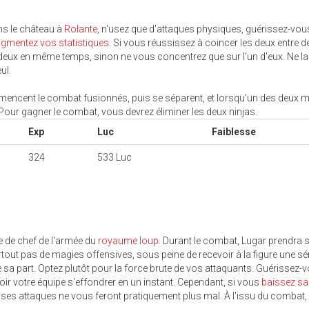
ns le château à
Rolante
, n'usez que d'attaques physiques, guérissez-vou
gmentez vos statistiques
. Si vous réussissez à coincer les deux entre d
deux en même temps, sinon ne vous concentrez que sur l'un d'eux. Ne l
ul.
mmencent le combat fusionnés, puis se séparent, et lorsqu'un des deux me
Pour gagner le combat, vous devrez éliminer les deux ninjas.
Exp
Luc
Faiblesse
324
533 Luc
e de chef de l'armée du
royaume loup
. Durant le combat, Lugar prendra 
rtout pas de magies offensives, sous peine de recevoir à la figure une sé
 sa part. Optez plutôt pour la force brute de vos attaquants. Guérissez-v
ir votre équipe s'effondrer en un instant. Cependant, si vous
baissez sa
, ses attaques ne vous feront pratiquement plus mal. À l'issu du combat, l