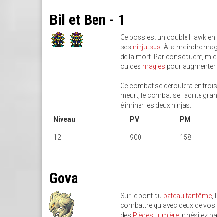
Bil et Ben - 1
Ce boss est un double Hawk en
ses
ninjutsus
. À la moindre mag
de la mort. Par conséquent, mie
ou des
magies
pour augmenter 
Ce combat se déroulera en trois 
meurt, le combat se facilite gr
éliminer les deux ninjas.
Niveau
PV
PM
12
900
158
Gova
Sur le pont du
bateau fantôme
,
combattre qu'avec deux de vos pe
des
Pièces Lumière
, n'hésitez p