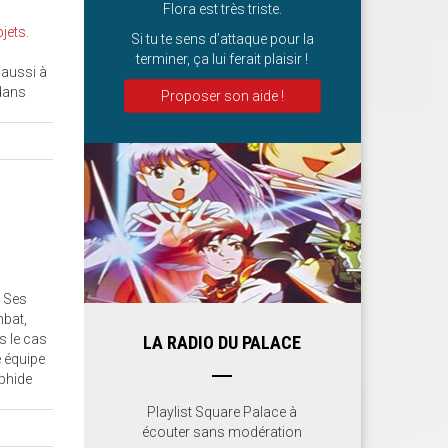
Flora est très triste.
bjets
.
Si tu te sens d’attaque pour la
terminer, ça lui ferait plaisir !
 aussi à
dans
Proposer son aide !
 Ses
mbat,
s le cas
LA RADIO DU PALACE
e équipe
lphide
Playlist Square Palace à
écouter sans modération