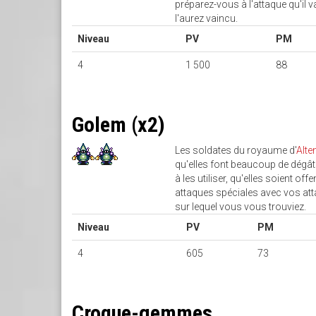
préparez-vous à l'attaque qu'il 
l'aurez vaincu.
Niveau
PV
PM
4
1 500
88
Golem (x2)
Les soldates du royaume d'
Alte
qu'elles font beaucoup de dégât
à les utiliser, qu'elles soient of
attaques spéciales avec vos att
sur lequel vous vous trouviez.
Niveau
PV
PM
4
605
73
Croque-gemmes