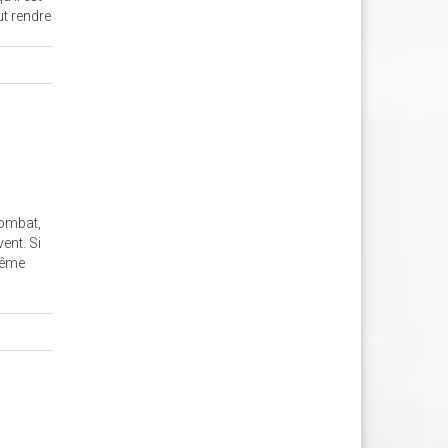
ut rendre
combat,
ent. Si
même
a