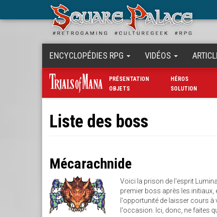
Aller
au
contenu
principal
ENCYCLOPÉDIES RPG
VIDÉOS
ARTICL
PRÉSENTATION
HÉROS
OBJETS
SOLUTION
Liste des boss
Mécarachnide
Voici la prison de l'esprit Lum
premier boss après les initiaux,
l'opportunité de laisser cours à
l'occasion. Ici, donc, ne faites