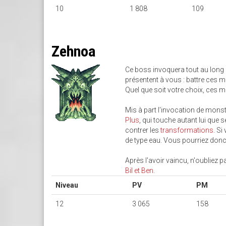
10
1 808
109
Zehnoa
Ce boss invoquera tout au lon
présentent à vous : battre ces m
Quel que soit votre choix, ces m
Mis à part l'invocation de monstr
Plus
, qui touche autant lui que 
contrer les
transformations
. Si
de type eau. Vous pourriez donc 
Après l'avoir vaincu, n'oubliez 
Bil et Ben
.
Niveau
PV
PM
12
3 065
158