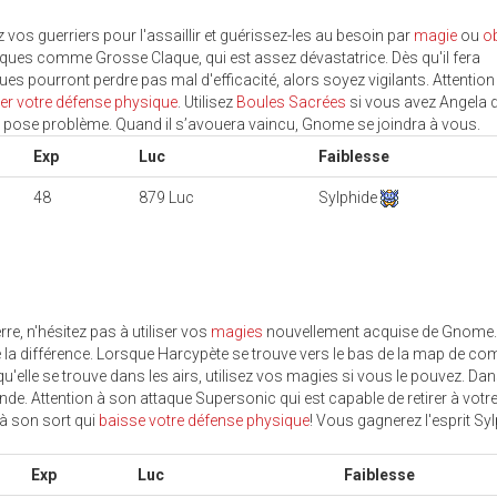
z vos guerriers pour l'assaillir et guérissez-les au besoin par
magie
ou
o
taques comme Grosse Claque, qui est assez dévastatrice. Dès qu'il fera
ues pourront perdre pas mal d'efficacité, alors soyez vigilants. Attention
er votre défense physique
. Utilisez
Boules Sacrées
si vous avez Angela 
s pose problème. Quand il s’avouera vaincu, Gnome se joindra à vous.
Exp
Luc
Faiblesse
48
879 Luc
Sylphide
erre, n'hésitez pas à utiliser vos
magies
nouvellement acquise de Gnome.
 la différence. Lorsque Harcypète se trouve vers le bas de la map de co
'elle se trouve dans les airs, utilisez vos magies si vous le pouvez. Dan
ende. Attention à son attaque Supersonic qui est capable de retirer à votr
 à son sort qui
baisse votre défense physique
! Vous gagnerez l'esprit Sy
Exp
Luc
Faiblesse