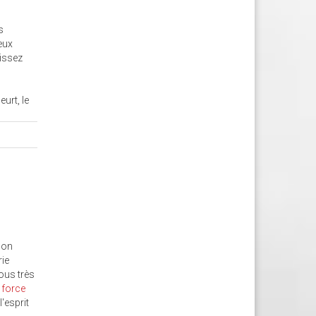
s
eux
aissez
urt, le
son
rie
ous très
 force
'esprit