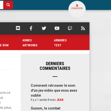
CONNEXION
SQUARE
SQUARE
SQUARE
SQUARE
SQUARE
FLUX
PALACE
PALACE
PALACE
PALACE
PALACE
RSS
SUR
SUR
SUR
SUR
SUR
DE
ARMES
ARMURES
DISCORD
FACEBOOK
TWITTER
YOUTUBE
TWITCH
SQUARE
E ROM
ARTWORKS
TEST
PALACE
DERNIERS
COMMENTAIRES
Comment retrouver le nom
d'un jeu vidéo que vous avez
ncre ce
oublié
ous
Il y a 1 année 8 mois
JEAN
z
es yeux,
Gunnm, le combat