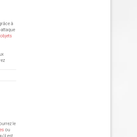
 grâce à
-attaque
s
objets
eux
rez
ourrez le
es
ou
u'il est