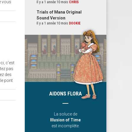
ue vous
Il y a 1 année 10 mois
CHRIS
Trials of Mana Original
Sound Version
Il y a 1 année 10 mois
DOOKIE
i, c'est
itez pas
sez des
le pont
AIDONS FLORA
La soluce de
Illusion of Time
est incomplète.