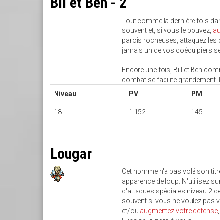
Bil et Ben - 2
Tout comme la dernière fois da
souvent et, si vous le pouvez,
au
parois rocheuses, attaquez les 
jamais un de vos coéquipiers se
Encore une fois, Bill et Ben co
combat se facilite grandement. 
Niveau
PV
PM
18
1 152
145
Lougar
Cet homme n'a pas volé son titr
apparence de loup. N'utilisez su
d'attaques spéciales niveau 2 de
souvent si vous ne voulez pas vo
et/ou
augmentez votre défense