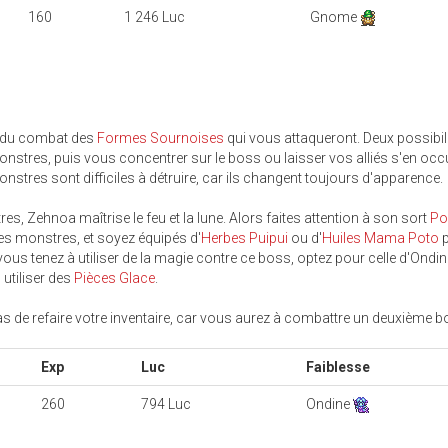
160
1 246 Luc
Gnome
g du combat des
Formes Sournoises
qui vous attaqueront. Deux possibil
onstres, puis vous concentrer sur le boss ou laisser vos alliés s'en occ
onstres sont difficiles à détruire, car ils changent toujours d'apparence.
es, Zehnoa maîtrise le feu et la lune. Alors faites attention à son sort
Po
ses monstres, et soyez équipés d'
Herbes Puipui
ou d'
Huiles Mama Poto
p
 vous tenez à utiliser de la magie contre ce boss, optez pour celle d'Ondin
utiliser des
Pièces Glace
.
pas de refaire votre inventaire, car vous aurez à combattre un deuxième b
Exp
Luc
Faiblesse
260
794 Luc
Ondine