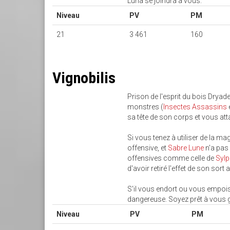
Luna se joindra à vous.
Niveau
PV
PM
21
3 461
160
Vignobilis
Prison de l'esprit du bois Drya
monstres (
Insectes Assassins
sa tête de son corps et vous att
Si vous tenez à utiliser de la m
offensive, et
Sabre Lune
n'a pas 
offensives comme celle de
Sylp
d'avoir retiré l'effet de son sort
S'il vous endort ou vous empo
dangereuse. Soyez prêt à vous gué
Niveau
PV
PM