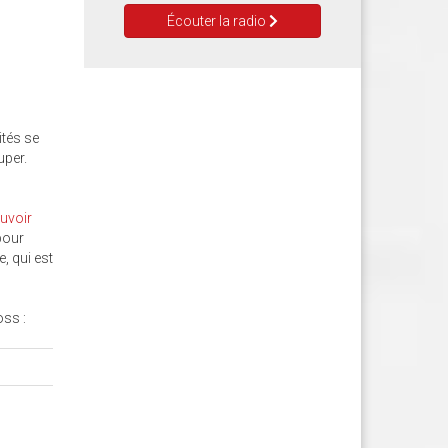
Écouter la radio
ités se
uper.
uvoir
our
e, qui est
oss :