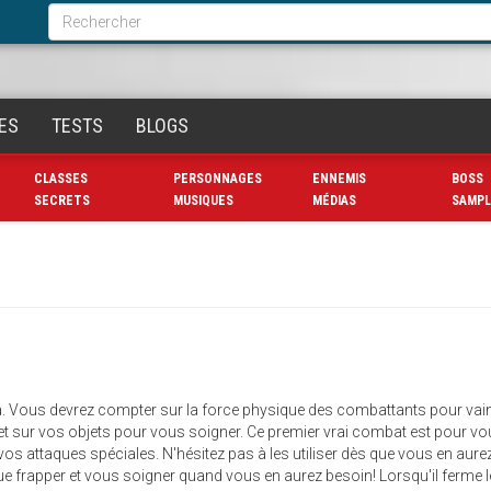
Formulaire
de
Rechercher
recherche
ES
TESTS
BLOGS
CLASSES
PERSONNAGES
ENNEMIS
BOSS
SECRETS
MUSIQUES
MÉDIAS
SAMPL
ina. Vous devrez compter sur la force physique des combattants pour vai
 et sur vos objets pour vous soigner. Ce premier vrai combat est pour v
 vos attaques spéciales. N'hésitez pas à les utiliser dès que vous en aure
 que frapper et vous soigner quand vous en aurez besoin! Lorsqu'il ferme l