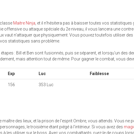
 classe
Maitre Ninja
, et il n'hésitera pas à baisser toutes vos statistiques
ie offensive ou attaque spéciale du 2e niveau, il vous lancera une contre
ux vaut n'attaquer que physiquement. Vous pouvez toutefois utiliser de
vos statistiques sans problème.
étapes : Bill et Ben sont fusionnés, puis se séparent, et lorsqu'un des d
andement, mais attention tout de même. Pour gagner le combat, vous dev
Exp
Luc
Faiblesse
156
353 Luc
 le maître des lieux, et la prison de l'esprit Ombre, vous attends. Vous ne p
rsonnages, le troisième étant piégé à l'intérieur. Si vous avez des
magi
as à les utiliser sur le boss. Avec vos combattants, ruez-le de coups lorsq