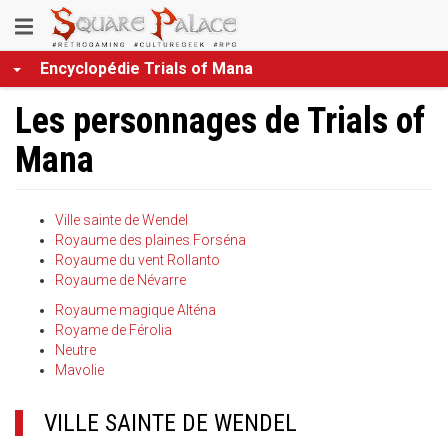
Aller
Toggle
au
contenu
navigation
Encyclopédie Trials of Mana
principal
Les personnages de Trials of
Mana
Ville sainte de Wendel
Royaume des plaines Forséna
Royaume du vent Rollanto
Royaume de Névarre
Royaume magique Alténa
Royame de Férolia
Neutre
Mavolie
VILLE SAINTE DE WENDEL