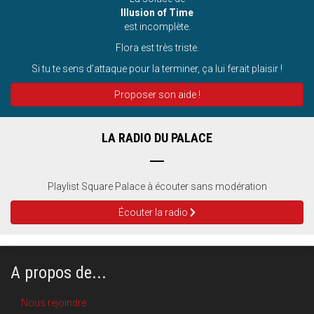
Illusion of Time
est incomplète.
Flora est très triste.
Si tu te sens d’attaque pour la terminer, ça lui ferait plaisir !
Proposer son aide !
LA RADIO DU PALACE
Playlist Square Palace à écouter sans modération
Écouter la radio
A propos de...
Nous rejoindre