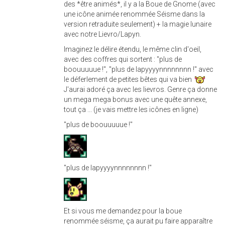
des *être animés*, il y a la Boue de Gnome (avec
une icône animée renommée Séisme dans la
version retraduite seulement) + la magie lunaire
avec notre Lievro/Lapyn.
Imaginez le délire étendu, le même clin d'oeil,
avec des coffres qui sortent : "plus de
boouuuuue !", "plus de lapyyyynnnnnnnn !" avec
le déferlement de petites bêtes qui va bien
J'aurai adoré ça avec les lievros. Genre ça donne
un mega mega bonus avec une quête annexe,
tout ça ... (je vais mettre les icônes en ligne)
"plus de boouuuuue !"
"plus de lapyyyynnnnnnnn !"
Et si vous me demandez pour la boue
renommée séisme, ça aurait pu faire apparaître