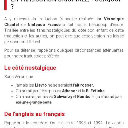
?
A y repenser, la traduction française réalisée par
Véronique
Chantel
de
Nintendo France
a fait couler beaucoup d'encre.
Tiraillée entre les fans nostalgiques du côté bon enfant de cette
traduction et les autres, on peut dire que cette version n'a laissé
personne indifférent.
Pour sa défense, rappelons quelques circonstances atténuantes
pour notre traductrice préférée.
Le côté nostalgique
Sans Véronique :
jamais les
Lievro
ne se seraient
fait rosser
,
On aurait peut-être pas eu
Athanor
et la
B. Fétiche
,
On n'aurait jamais vu
Schwarzy
et
Rambo
et ça n'aurait pas
été une grande perte
.
De l'anglais au français
Rappelons le contexte. On est entre 1993 et 1994. Le Japon