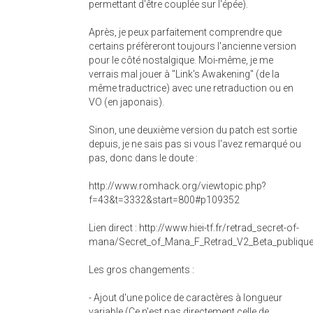
permettant d'être couplée sur l'épée).
Après, je peux parfaitement comprendre que
certains préfèreront toujours l'ancienne version
pour le côté nostalgique. Moi-même, je me
verrais mal jouer à "Link's Awakening" (de la
même traductrice) avec une retraduction ou en
VO (en japonais).
Sinon, une deuxième version du patch est sortie
depuis, je ne sais pas si vous l'avez remarqué ou
pas, donc dans le doute :
http://www.romhack.org/viewtopic.php?
f=43&t=3332&start=800#p109352
Lien direct : http://www.hiei-tf.fr/retrad_secret-of-
mana/Secret_of_Mana_F_Retrad_V2_Beta_publique
Les gros changements :
- Ajout d'une police de caractères à longueur
variable (Ce n'est pas directement celle de