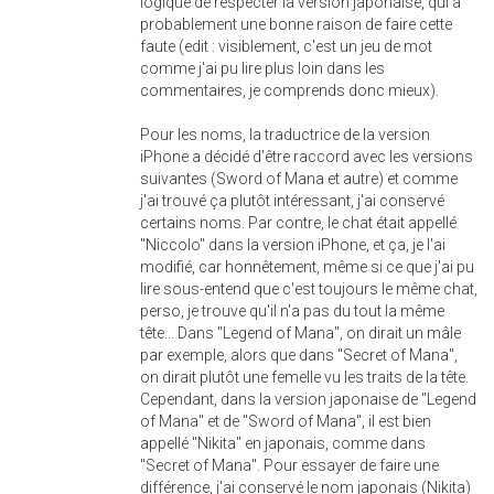
logique de respecter la version japonaise, qui a
probablement une bonne raison de faire cette
faute (edit : visiblement, c'est un jeu de mot
comme j'ai pu lire plus loin dans les
commentaires, je comprends donc mieux).
Pour les noms, la traductrice de la version
iPhone a décidé d'être raccord avec les versions
suivantes (Sword of Mana et autre) et comme
j'ai trouvé ça plutôt intéressant, j'ai conservé
certains noms. Par contre, le chat était appellé
"Niccolo" dans la version iPhone, et ça, je l'ai
modifié, car honnêtement, même si ce que j'ai pu
lire sous-entend que c'est toujours le même chat,
perso, je trouve qu'il n'a pas du tout la même
tête... Dans "Legend of Mana", on dirait un mâle
par exemple, alors que dans "Secret of Mana",
on dirait plutôt une femelle vu les traits de la tête.
Cependant, dans la version japonaise de "Legend
of Mana" et de "Sword of Mana", il est bien
appellé "Nikita" en japonais, comme dans
"Secret of Mana". Pour essayer de faire une
différence, j'ai conservé le nom japonais (Nikita)