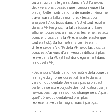
ou un truc dans le genre. Dans la VO, l'une des
deux versions possède une tronçonneuse à la
place). Cette modification a demandé un énorme
travail car il a fallu de nombreux tests pour
analyser l'IA du boss dans la VO, et tout recoller
dans la VF (en gros, il a fallu réussir à lui faire
afficher toutes ses animations, les remettres aux
bons endroits dans la VF, et ensuite retester que
tout était ok). Sa forme transformée étant
différente de la VF, l'IA de la VF ne collait plus. Le
boss est d'ailleurs d'un niveau de difficulté plus
relevé dans la VO (et l'est donc également dans
la nouvelle VF).
- Décensure/Modification de l'icône de la boue de
la magie du gnome, qui est différente dans la
version occidentale. Je ne sais pas si on peut
parler de censure ou juste de modification, car je
ne vois pas trop la raison du changement. A part
que l'icône occidentale est bien plus
représentative de la magie, mais à part ça...