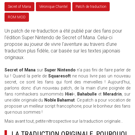
Secret of Mana
Véronique Chantel
Patch de traduction
ROM MOD
Un patch de re-traduction a été publié par des fans pour
l'édition Super Nintendo de Secret of Mana. Celui-ci
propose au joueur de vivre l'aventure au travers d'une
traduction plus fidèle, car basée sur les textes japonais
originaux.
Secret of Mana
sur
Super Nintendo
n'a pas fini de faire parler de
lui ! Quand la perle de
Squaresoft
ne nous livre pas un nouveau
secret, ce sont les fans qui font des merveilles ! Aujourd'hui,
parlons donc d'un nouveau patch, de la main d'une poignée de
fans romhackers surnommés
Hiei-
,
Bahabulle
et
Meradrin
, sur
une idée originale du
Noble Bahamut
. Ce patch a pour vocation de
proposer un meilleur script francophone, pour le bonheur des fans
que nous sommes !
Mais avant tout, petite rétrospective sur la traduction originale...
LA TRADUCTION ORIGINALE, POURQUOI