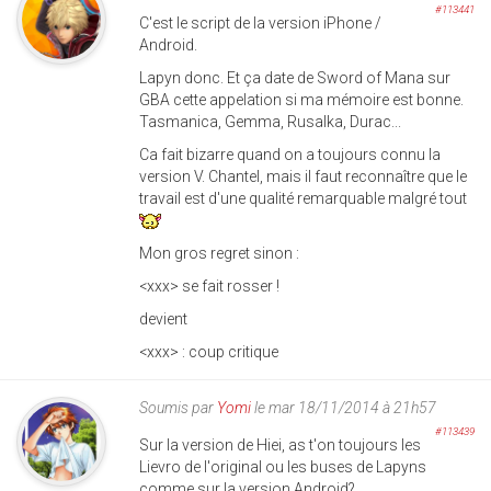
#113441
C'est le script de la version iPhone /
Android.
Lapyn donc. Et ça date de Sword of Mana sur
GBA cette appelation si ma mémoire est bonne.
Tasmanica, Gemma, Rusalka, Durac...
Ca fait bizarre quand on a toujours connu la
version V. Chantel, mais il faut reconnaître que le
travail est d'une qualité remarquable malgré tout
Mon gros regret sinon :
<xxx> se fait rosser !
devient
<xxx> : coup critique
Soumis par
Yomi
le mar 18/11/2014 à 21h57
#113439
Sur la version de Hiei, as t'on toujours les
Lievro de l'original ou les buses de Lapyns
comme sur la version Android?