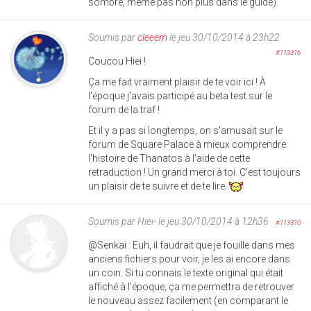
sombre, même pas non plus dans le guide).
Soumis par
cleeem
le jeu 30/10/2014 à 23h22
#113316
Coucou Hiei !
Ça me fait vraiment plaisir de te voir ici ! À
l'époque j'avais participé au beta test sur le
forum de la traf !
Et il y a pas si longtemps, on s'amusait sur le
forum de Square Palace à mieux comprendre
l'histoire de Thanatos à l'aide de cette
retraduction ! Un grand merci à toi. C'est toujours
un plaisir de te suivre et de te lire.
Soumis par
Hiei-
le jeu 30/10/2014 à 12h36
#113310
@Senkai : Euh, il faudrait que je fouille dans mes
anciens fichiers pour voir, je les ai encore dans
un coin. Si tu connais le texte original qui était
affiché à l'époque, ça me permettra de retrouver
le nouveau assez facilement (en comparant le