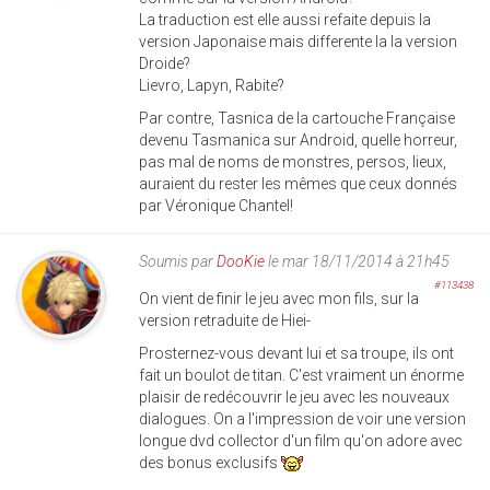
La traduction est elle aussi refaite depuis la
version Japonaise mais differente la la version
Droide?
Lievro, Lapyn, Rabite?
Par contre, Tasnica de la cartouche Française
devenu Tasmanica sur Android, quelle horreur,
pas mal de noms de monstres, persos, lieux,
auraient du rester les mêmes que ceux donnés
par Véronique Chantel!
Soumis par
DooKie
le mar 18/11/2014 à 21h45
#113438
On vient de finir le jeu avec mon fils, sur la
version retraduite de Hiei-
Prosternez-vous devant lui et sa troupe, ils ont
fait un boulot de titan. C'est vraiment un énorme
plaisir de redécouvrir le jeu avec les nouveaux
dialogues. On a l'impression de voir une version
longue dvd collector d'un film qu'on adore avec
des bonus exclusifs