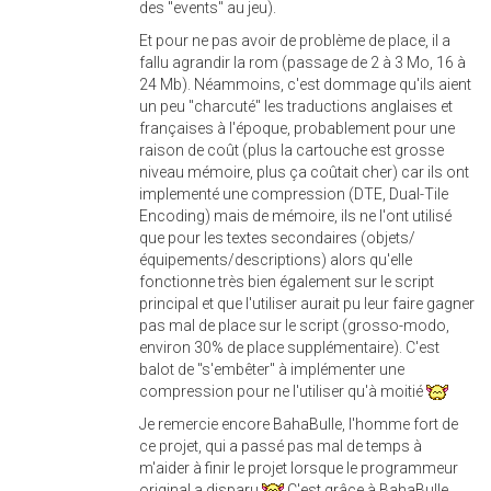
des "events" au jeu).
Et pour ne pas avoir de problème de place, il a
fallu agrandir la rom (passage de 2 à 3 Mo, 16 à
24 Mb). Néammoins, c'est dommage qu'ils aient
un peu "charcuté" les traductions anglaises et
françaises à l'époque, probablement pour une
raison de coût (plus la cartouche est grosse
niveau mémoire, plus ça coûtait cher) car ils ont
implementé une compression (DTE, Dual-Tile
Encoding) mais de mémoire, ils ne l'ont utilisé
que pour les textes secondaires (objets/
équipements/descriptions) alors qu'elle
fonctionne très bien également sur le script
principal et que l'utiliser aurait pu leur faire gagner
pas mal de place sur le script (grosso-modo,
environ 30% de place supplémentaire). C'est
balot de "s'embêter" à implémenter une
compression pour ne l'utiliser qu'à moitié
Je remercie encore BahaBulle, l'homme fort de
ce projet, qui a passé pas mal de temps à
m'aider à finir le projet lorsque le programmeur
original a disparu
C'est grâce à BahaBulle