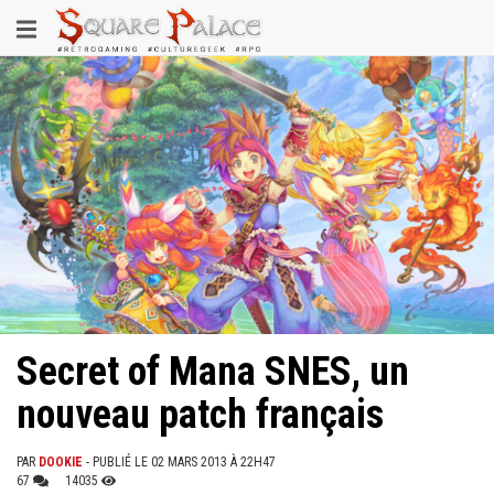
Aller
Toggle
au
contenu
navigation
principal
Secret of Mana SNES, un
nouveau patch français
PAR
DOOKIE
- PUBLIÉ LE 02 MARS 2013 À 22H47
67
14035