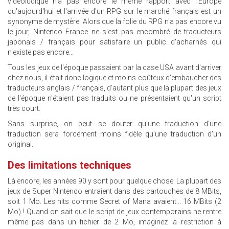
vidéoludique n'a pas encore le même rapport avec l'Europe
qu'aujourd'hui et l'arrivée d'un RPG sur le marché français est un
synonyme de mystère. Alors que la folie du RPG n'a pas encore vu
le jour, Nintendo France ne s'est pas encombré de traducteurs
japonais / français pour satisfaire un public d'acharnés qui
n'existe pas encore...
Tous les jeux de l'époque passaient par la case USA avant d'arriver
chez nous, il était donc logique et moins coûteux d'embaucher des
traducteurs anglais / français, d'autant plus que la plupart des jeux
de l'époque n'étaient pas traduits ou ne présentaient qu'un script
très court.
Sans surprise, on peut se douter qu'une traduction d'une
traduction sera forcément moins fidèle qu'une traduction d'un
original.
Des limitations techniques
Là encore, les années 90 y sont pour quelque chose. La plupart des
jeux de Super Nintendo entraient dans des cartouches de 8 MBits,
soit 1 Mo. Les hits comme Secret of Mana avaient... 16 MBits (2
Mo) ! Quand on sait que le script de jeux contemporains ne rentre
même pas dans un fichier de 2 Mo, imaginez la restriction à