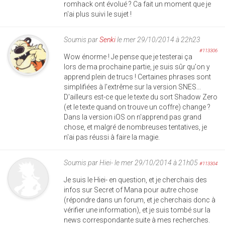
romhack ont évolué ? Ca fait un moment que je
n'ai plus suivi le sujet !
Soumis par
Senki
le mer 29/10/2014 à 22h23
#113306
Wow énorme ! Je pense que je testerai ça
lors de ma prochaine partie, je suis sûr qu'on y
apprend plein de trucs ! Certaines phrases sont
simplifiées à l'extrême sur la version SNES...
D'ailleurs est-ce que le texte du sort Shadow Zero
(et le texte quand on trouve un coffre) change ?
Dans la version iOS on n'apprend pas grand
chose, et malgré de nombreuses tentatives, je
n'ai pas réussi à faire la magie.
Soumis par
Hiei-
le mer 29/10/2014 à 21h05
#113304
Je suis le Hiei- en question, et je cherchais des
infos sur Secret of Mana pour autre chose
(répondre dans un forum, et je cherchais donc à
vérifier une information), et je suis tombé sur la
news correspondante suite à mes recherches.