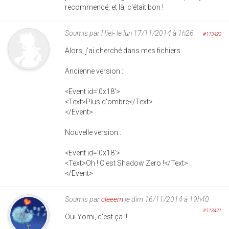
recommencé, et là, c'était bon !
Soumis par
Hiei-
le lun 17/11/2014 à 1h26
#113422
Alors, j'ai cherché dans mes fichiers.
Ancienne version :
<Event id='0x18'>
<Text>Plus d'ombre</Text>
</Event>
Nouvelle version :
<Event id='0x18'>
<Text>Oh ! C'est Shadow Zero !</Text>
</Event>
Soumis par
cleeem
le dim 16/11/2014 à 19h40
#113421
Oui Yomi, c'est ça !!