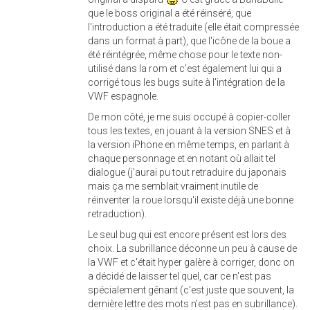
que le boss original a été réinséré, que
l'introduction a été traduite (elle était compressée
dans un format à part), que l'icône de la boue a
été réintégrée, même chose pour le texte non-
utilisé dans la rom et c'est également lui qui a
corrigé tous les bugs suite à l'intégration de la
VWF espagnole.
De mon côté, je me suis occupé à copier-coller
tous les textes, en jouant à la version SNES et à
la version iPhone en même temps, en parlant à
chaque personnage et en notant où allait tel
dialogue (j'aurai pu tout retraduire du japonais
mais ça me semblait vraiment inutile de
réinventer la roue lorsqu'il existe déjà une bonne
retraduction).
Le seul bug qui est encore présent est lors des
choix. La subrillance déconne un peu à cause de
la VWF et c'était hyper galère à corriger, donc on
a décidé de laisser tel quel, car ce n'est pas
spécialement gênant (c'est juste que souvent, la
dernière lettre des mots n'est pas en subrillance).