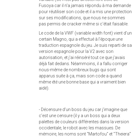
Fusoya car il n'a jamais répondu à ma demande
pour réutiliser son code et il a mis une protection
sur ses modifications, que nous ne sommes
pas permis de cracker même si c'était faisable.
Le code de la VWF (variable width font) vient d'un
certain Magno, qui a effectué à l'époque une
traduction espagnole du jeu. Je suis reparti de sa
version espagnole pour la V2 avec son
autorisation, et j'ai réinséré tout ce que j'avais
déjà fait dedans. Néammoins, il a fallu corriger
nous-même de nombreux bugs qui sont
apparus suite à ça, mais son code a quand
même été une bonne base qui a vraiment bien
aidé).
- Décensure d'un boss du jeu car j'imagine que
c'est une censure (il y a un boss qui a deux
palettes de couleurs différentes dans la version
occidentale, le robot avec les massues. De
mémoire, les noms sont "Martofou" et "Theiera"