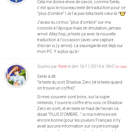
Cela me donne envie de savoir, comme Senki,
c'est quoi le nouveau texte de traduction pour ce
"plus d'ombre" ! Je l'ai pas bêta testé celui-là !
J'avais eu ce truc "plus d'ombre" sur ma
console à l'époque mais en émulation, jamais
arrivé. Allez hop, je teste ça avec la nouvelle
traduction à l'occasion (avec une capture
d'écran si j'y arrive). La sauvegarde est déjà sur
mon PC. Y a plus qu'à !
Soumis par
Yomi
le dim 16/11/2014 à 18h51
#113420
Senki à dit:
"le texte du sort Shadow Zero (et le texte quand
on trouve un coffre)"
Si mes souvenir sont bons, sur la super
nintendo, t'ouvre le coffre et tu vois ce Shadow
Zero en sorti, et en texte en haut de l'ecran ca
disait "PLUS D'OMBRE..." si ma mémoire est
encore bonne (pour les joueurs Français il n'y
avait aucune information sur ce personnage