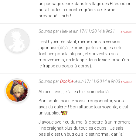
un passage secret dans le village des Elfes où on
aurait pu les rencontrer grâce au séisme
provoqué ... hi hi !
Soumis par
Hiei-
le lun 17/11/2014 à 9h21
#113424
Il est hyper résistant, même dans la version
japonaise (déjà, je crois que les magies ne lui
font rien pour la plupart, et souvent vu ses
mouvements, on le tappe dans le vide lorsqu'on
le frappe au corps-à-corps).
Soumis par
DooKie
le lun 17/11/2014 à 9h03
#113423
Ah ben tiens, je l'ai eu hier soir celui-là !
Bon boulot pour le boss Tronçonnator, vous
avez du galérer ! Son attaque tournoyante, c'est
un supplice
J'avoue avoir eu du mal à le battre, à un moment
il ne craignait plus du tout les coups... Je sais
pas si c'est un bug ou si c'est normal, car j'ai