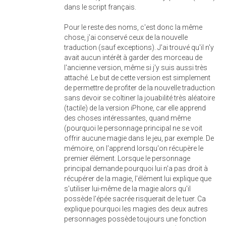
dans le script français.
Pour le reste des noms, c'est donc la même
chose, j'ai conservé ceux de la nouvelle
traduction (sauf exceptions). J'ai trouvé qu'il n'y
avait aucun intérêt à garder des morceau de
l'ancienne version, même si j'y suis aussi très
attaché. Le but de cette version est simplement
de permettre de profiter de la nouvelle traduction
sans devoir se coltiner la jouabilité très aléatoire
(tactile) de la version iPhone, car elle apprend
des choses intéressantes, quand même
(pourquoi le personnage principal ne se voit
offrir aucune magie dans le jeu, par exemple. De
mémoire, on l'apprend lorsqu'on récupère le
premier élément. Lorsque le personnage
principal demande pourquoi lui n'a pas droit à
récupérer de la magie, l'élément lui explique que
s'utiliser lui-même de la magie alors qu'il
possède l'épée sacrée risquerait de le tuer. Ca
explique pourquoi les magies des deux autres
personnages possède toujours une fonction