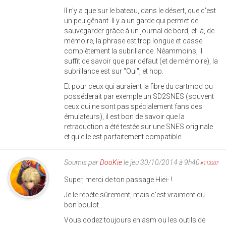
Il n'y a que sur le bateau, dans le désert, que c'est
un peu gênant. Il y a un garde qui permet de
sauvegarder grâce à un journal de bord, et là, de
mémoire, la phrase est trop longue et casse
complètement la subrillance. Néammoins, il
suffit de savoir que par défaut (et de mémoire), la
subrillance est sur "Oui", et hop.
Et pour ceux qui auraient la fibre du cartmod ou
posséderait par exemple un SD2SNES (souvent
ceux qui ne sont pas spécialement fans des
émulateurs), il est bon de savoir que la
retraduction a été testée sur une SNES originale
et qu'elle est parfaitement compatible.
Soumis par
DooKie
le jeu 30/10/2014 à 9h40
#113307
Super, merci de ton passage Hiei- !
Je le répète sûrement, mais c'est vraiment du
bon boulot...
Vous codez toujours en asm ou les outils de