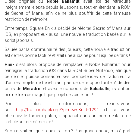
L'idée originale du
Noble Bahamut
avait été de retraduire
intégralement le texte depuis le Japonais, tout en étendant la ROM
de Secret of Mana, afin de ne plus souffrir de cette fameuse
restriction de mémoire.
Entre temps, Square Enix a décidé de rééditer Secret of Mana sur
iOS, en proposant eux aussi une nouvelle traduction basée sur le
script japonais.
Saluée par la communauté des joueurs, cette nouvelle traduction
est de très bonne facture et était une aubaine pour l'équipe de fans !
Hiei-
s'est alors proposé de remplacer le Noble Bahamut pour
réintégrer la traduction iOS dans la ROM Super Nintendo, afin que
ce dernier puisse consacrer ses compétences de traducteur à
d'autres projets ne bénéficiant pas de cette opportunité. Aidé des
outils de
Meradrin
et avec le concours de
Bahabulle
, ils ont pu
permettre à ce magnifique projet de voir le jour !
Pour plus d'informations, rendez-vous
sur
http://traf.romhack.org/?p=news&nid=1294
et si vous
cherchez le fameux patch, il apparait dans un commentaire de
l'article sur ce même site !
Si on devait critiquer, que dirait-on ? Pas grand chose, mis à part