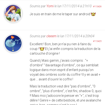
Soumis par
Yomi
le lun 17/11/2014 à 21h10
#113426
Je suis en train de me le taper sur android
Soumis par
cleeem
le lun 17/11/2014 à 20h04
#113425
Excellent ! Bon, ben je n'ai pu rien à faire du
coup !
Et j'ai enfin compris la traduction de la
cartouche d'origine !
Quand j'étais gamin, j'avais compris : "+
d'ombre" "davantage d'ombre", ce qui semblait
logique dans mon esprit d'enfant puisqu'on
voyait des ombres sortir du coffre ! Il y en avait +
que ... avant d'ouvrir le coffre !
Mais la traduction veut dire "pas d'ombre", "0
ombre", "plus d'ombre", c'est fini, shadow 0, quoi
!! Mais moi j'adooore le penser en "+", c'est trop
délire ! Genre + de cette bestiole, et une avalanche
arrive, hop, comme c'est le cas !