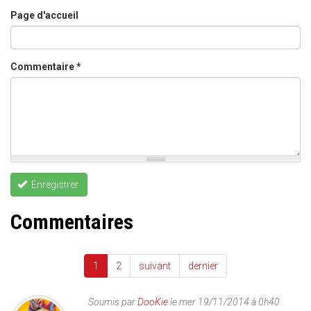
Page d'accueil
Commentaire
*
Enregistrer
Commentaires
1
2
suivant
dernier
Soumis par
DooKie
le mer 19/11/2014 à 0h40