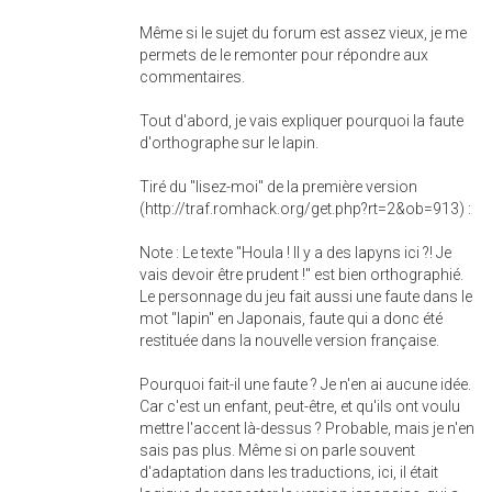
Même si le sujet du forum est assez vieux, je me
permets de le remonter pour répondre aux
commentaires.
Tout d'abord, je vais expliquer pourquoi la faute
d'orthographe sur le lapin.
Tiré du "lisez-moi" de la première version
(http://traf.romhack.org/get.php?rt=2&ob=913) :
Note : Le texte "Houla ! Il y a des lapyns ici ?! Je
vais devoir être prudent !" est bien orthographié.
Le personnage du jeu fait aussi une faute dans le
mot "lapin" en Japonais, faute qui a donc été
restituée dans la nouvelle version française.
Pourquoi fait-il une faute ? Je n'en ai aucune idée.
Car c'est un enfant, peut-être, et qu'ils ont voulu
mettre l'accent là-dessus ? Probable, mais je n'en
sais pas plus. Même si on parle souvent
d'adaptation dans les traductions, ici, il était