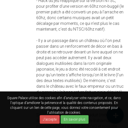
- Hack du jeu réappliqué sur la version NTSC,
pour profiter d'une version en 60hz non-buggé (le
premier patch a été converti un peu à l'arrache en
60hz, donc certains musiques avait un petit
décalage par moments, ce qui n'est plus le cas
maintenant, c'est du NTSC/60hz natif).
- Il y a un passage dans un château où l'on peut
passer dans un renforcement de décor en bas à
droite et se retrouver devant un livre auquel on ne
peut pas accéder autrement. Il y avait deux
dialogues inutilisées dans la rom originale
japonaise, le jeu a donc été recodé à cet endroit
pour qu'un texte s'affiche lorsqu'on lit le livre (l'un
des deux textes inutilisés). De mémoire, c'est
dans le château avec le faux empereur ou un truc
du genre (où le boss est en fait un ninja déguisé)
et le texte en question indique justement la
Square Palace utilise des cookies afin d'analyser votre navigation, et ce, dans
l'optique d'améliorer la petinence et la qualité des contenus proposés. En
supercherie du boss avant de l'affronter.
cliquant sur un lien de cette page, vous donnez votre consentement pour
l'utilisation de cookies.
Sinon, le script n'a pas été retraduit (même si ça
J'accepte
En savoir plus
aurait pu être refait par Le Noble Bahamut ou
moi-même) car j'ai lu les deux (VO et nouvelle