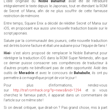
L'idée originale du
Noble Bahamut
avait été de retraduire
intégralement le texte depuis le Japonais, tout en étendant la ROM
de Secret of Mana, afin de ne plus souffrir de cette fameuse
restriction de mémoire.
Entre temps, Square Enix a décidé de rééditer Secret of Mana sur
iOS, en proposant eux aussi une nouvelle traduction basée sur le
script japonais.
Saluée par la communauté des joueurs, cette nouvelle traduction
est de très bonne facture et était une aubaine pour l'équipe de fans !
Hiei-
s'est alors proposé de remplacer le Noble Bahamut pour
réintégrer la traduction iOS dans la ROM Super Nintendo, afin que
ce dernier puisse consacrer ses compétences de traducteur à
d'autres projets ne bénéficiant pas de cette opportunité. Aidé des
outils de
Meradrin
et avec le concours de
Bahabulle
, ils ont pu
permettre à ce magnifique projet de voir le jour !
Pour plus d'informations, rendez-vous
sur
http://traf.romhack.org/?p=news&nid=1294
et si vous
cherchez le fameux patch, il apparait dans un commentaire de
l'article sur ce même site !
Si on devait critiquer, que dirait-on ? Pas grand chose, mis à part