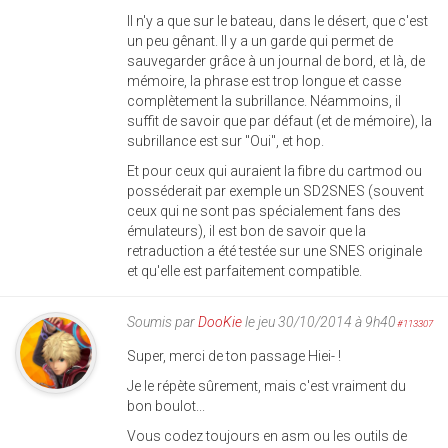
Il n'y a que sur le bateau, dans le désert, que c'est
un peu gênant. Il y a un garde qui permet de
sauvegarder grâce à un journal de bord, et là, de
mémoire, la phrase est trop longue et casse
complètement la subrillance. Néammoins, il
suffit de savoir que par défaut (et de mémoire), la
subrillance est sur "Oui", et hop.
Et pour ceux qui auraient la fibre du cartmod ou
posséderait par exemple un SD2SNES (souvent
ceux qui ne sont pas spécialement fans des
émulateurs), il est bon de savoir que la
retraduction a été testée sur une SNES originale
et qu'elle est parfaitement compatible.
Soumis par
DooKie
le jeu 30/10/2014 à 9h40
#113307
Super, merci de ton passage Hiei- !
Je le répète sûrement, mais c'est vraiment du
bon boulot...
Vous codez toujours en asm ou les outils de