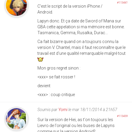
#113441
C'est le script de la version iPhone /
Android.
Lapyn donc. Et ça date de Sword of Mana sur
GBA cette appelation si ma mémoire est bonne.
Tasmanica, Gemma, Rusalka, Durac...
Ca fait bizarre quand on a toujours connu la
version V. Chantel, mais il faut reconnaître que le
travail est d'une qualité remarquable malgré tout
Mon gros regret sinon :
<xxx> se fait rosser !
devient
<xxx> : coup critique
Soumis par
Yomi
le mar 18/11/2014 à 21h57
#113439
Sur la version de Hiei, as t'on toujours les
Lievro de l'original ou les buses de Lapyns
comme sur la version Android?