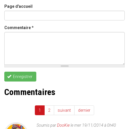
Page d'accueil
Commentaire
*
Enregistrer
Commentaires
1
2
suivant
dernier
Soumis par
DooKie
le mer 19/11/2014 à 0h40