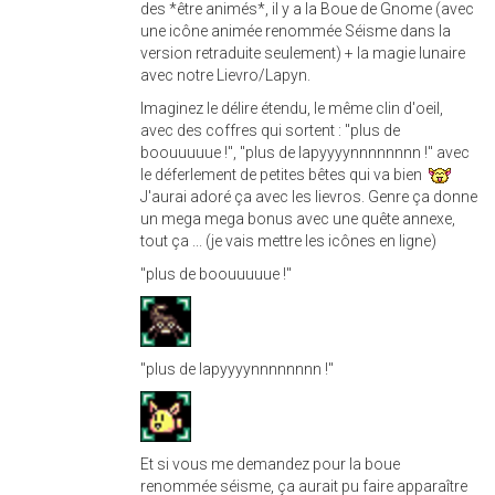
des *être animés*, il y a la Boue de Gnome (avec
une icône animée renommée Séisme dans la
version retraduite seulement) + la magie lunaire
avec notre Lievro/Lapyn.
Imaginez le délire étendu, le même clin d'oeil,
avec des coffres qui sortent : "plus de
boouuuuue !", "plus de lapyyyynnnnnnnn !" avec
le déferlement de petites bêtes qui va bien
J'aurai adoré ça avec les lievros. Genre ça donne
un mega mega bonus avec une quête annexe,
tout ça ... (je vais mettre les icônes en ligne)
"plus de boouuuuue !"
"plus de lapyyyynnnnnnnn !"
Et si vous me demandez pour la boue
renommée séisme, ça aurait pu faire apparaître