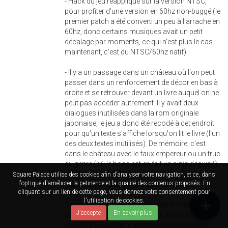
- Hack du jeu réappliqué sur la version NTSC,
pour profiter d'une version en 60hz non-buggé (le
premier patch a été converti un peu à l'arrache en
60hz, donc certains musiques avait un petit
décalage par moments, ce qui n'est plus le cas
maintenant, c'est du NTSC/60hz natif).
- Il y a un passage dans un château où l'on peut
passer dans un renforcement de décor en bas à
droite et se retrouver devant un livre auquel on ne
peut pas accéder autrement. Il y avait deux
dialogues inutilisées dans la rom originale
japonaise, le jeu a donc été recodé à cet endroit
pour qu'un texte s'affiche lorsqu'on lit le livre (l'un
des deux textes inutilisés). De mémoire, c'est
dans le château avec le faux empereur ou un truc
du genre (où le boss est en fait un ninja déguisé)
et le texte en question indique justement la
Square Palace utilise des cookies afin d'analyser votre navigation, et ce, dans
l'optique d'améliorer la petinence et la qualité des contenus proposés. En
supercherie du boss avant de l'affronter.
cliquant sur un lien de cette page, vous donnez votre consentement pour
l'utilisation de cookies.
Sinon, le script n'a pas été retraduit (même si ça
J'accepte
En savoir plus
aurait pu être refait par Le Noble Bahamut ou
moi-même) car j'ai lu les deux (VO et nouvelle