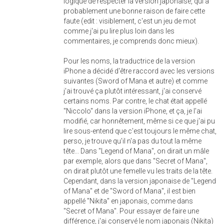
logique de respecter la version japonaise, qui a
probablement une bonne raison de faire cette
faute (edit : visiblement, c'est un jeu de mot
comme j'ai pu lire plus loin dans les
commentaires, je comprends donc mieux).
Pour les noms, la traductrice de la version
iPhone a décidé d'être raccord avec les versions
suivantes (Sword of Mana et autre) et comme
j'ai trouvé ça plutôt intéressant, j'ai conservé
certains noms. Par contre, le chat était appellé
"Niccolo" dans la version iPhone, et ça, je l'ai
modifié, car honnêtement, même si ce que j'ai pu
lire sous-entend que c'est toujours le même chat,
perso, je trouve qu'il n'a pas du tout la même
tête... Dans "Legend of Mana", on dirait un mâle
par exemple, alors que dans "Secret of Mana",
on dirait plutôt une femelle vu les traits de la tête.
Cependant, dans la version japonaise de "Legend
of Mana" et de "Sword of Mana", il est bien
appellé "Nikita" en japonais, comme dans
"Secret of Mana". Pour essayer de faire une
différence, j'ai conservé le nom japonais (Nikita)