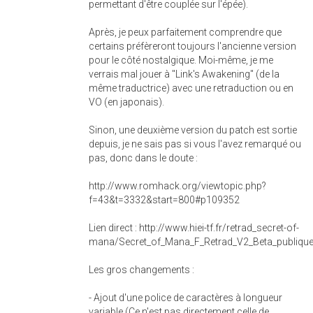
permettant d'être couplée sur l'épée).
Après, je peux parfaitement comprendre que
certains préfèreront toujours l'ancienne version
pour le côté nostalgique. Moi-même, je me
verrais mal jouer à "Link's Awakening" (de la
même traductrice) avec une retraduction ou en
VO (en japonais).
Sinon, une deuxième version du patch est sortie
depuis, je ne sais pas si vous l'avez remarqué ou
pas, donc dans le doute :
http://www.romhack.org/viewtopic.php?
f=43&t=3332&start=800#p109352
Lien direct : http://www.hiei-tf.fr/retrad_secret-of-
mana/Secret_of_Mana_F_Retrad_V2_Beta_publique
Les gros changements :
- Ajout d'une police de caractères à longueur
variable (Ce n'est pas directement celle de