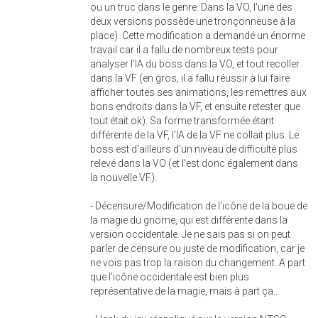
ou un truc dans le genre. Dans la VO, l'une des
deux versions possède une tronçonneuse à la
place). Cette modification a demandé un énorme
travail car il a fallu de nombreux tests pour
analyser l'IA du boss dans la VO, et tout recoller
dans la VF (en gros, il a fallu réussir à lui faire
afficher toutes ses animations, les remettres aux
bons endroits dans la VF, et ensuite retester que
tout était ok). Sa forme transformée étant
différente de la VF, l'IA de la VF ne collait plus. Le
boss est d'ailleurs d'un niveau de difficulté plus
relevé dans la VO (et l'est donc également dans
la nouvelle VF).
- Décensure/Modification de l'icône de la boue de
la magie du gnome, qui est différente dans la
version occidentale. Je ne sais pas si on peut
parler de censure ou juste de modification, car je
ne vois pas trop la raison du changement. A part
que l'icône occidentale est bien plus
représentative de la magie, mais à part ça...