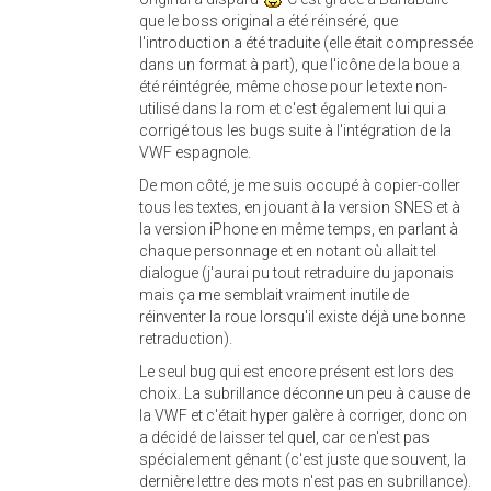
que le boss original a été réinséré, que
l'introduction a été traduite (elle était compressée
dans un format à part), que l'icône de la boue a
été réintégrée, même chose pour le texte non-
utilisé dans la rom et c'est également lui qui a
corrigé tous les bugs suite à l'intégration de la
VWF espagnole.
De mon côté, je me suis occupé à copier-coller
tous les textes, en jouant à la version SNES et à
la version iPhone en même temps, en parlant à
chaque personnage et en notant où allait tel
dialogue (j'aurai pu tout retraduire du japonais
mais ça me semblait vraiment inutile de
réinventer la roue lorsqu'il existe déjà une bonne
retraduction).
Le seul bug qui est encore présent est lors des
choix. La subrillance déconne un peu à cause de
la VWF et c'était hyper galère à corriger, donc on
a décidé de laisser tel quel, car ce n'est pas
spécialement gênant (c'est juste que souvent, la
dernière lettre des mots n'est pas en subrillance).