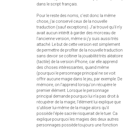
dans le script français.
Pour le reste des noms, c'est donc la même
chose, j'ai conservé ceux de la nouvelle
traduction (sauf exceptions). J'ai trouvé qu'il n'y
avait aucun intérêt à garder des morceau de
l'ancienne version, même si j'y suis aussi très
attaché. Le but de cette version est simplement
de permettre de profiter de la nouvelle traduction
sans devoir se coltiner la jouabilité très aléatoire
(tactile) de la version iPhone, car elle apprend
des choses intéressantes, quand même
(pourquoi le personnage principal ne se voit
offrir aucune magie dans le jeu, par exemple. De
mémoire, on l'apprend lorsqu'on récupère le
premier élément. Lorsque le personnage
principal demande pourquoi lui n'a pas droit à
récupérer de la magie, l'élément lui explique que
s'utiliser lui-même de la magie alors qu'il
possède l'épée sacrée risquerait de le tuer. Ca
explique pourquoi les magies des deux autres
personnages possède toujours une fonction