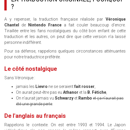
?
A y repenser, la traduction française réalisée par
Véronique
Chantel
de
Nintendo France
a fait couler beaucoup d'encre.
Tiraillée entre les fans nostalgiques du côté bon enfant de cette
traduction et les autres, on peut dire que cette version n'a laissé
personne indifférent.
Pour sa défense, rappelons quelques circonstances atténuantes
pour notre traductrice préférée.
Le côté nostalgique
Sans Véronique :
jamais les
Lievro
ne se seraient
fait rosser
,
On aurait peut-être pas eu
Athanor
et la
B. Fétiche
,
On n'aurait jamais vu
Schwarzy
et
Rambo
et ça n'aurait pas
été une grande perte
.
De l'anglais au français
Rappelons le contexte. On est entre 1993 et 1994. Le Japon