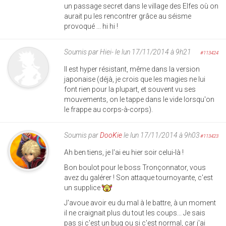
un passage secret dans le village des Elfes où on
aurait pu les rencontrer grâce au séisme
provoqué ... hi hi !
Soumis par
Hiei-
le lun 17/11/2014 à 9h21
#113424
Il est hyper résistant, même dans la version
japonaise (déjà, je crois que les magies ne lui
font rien pour la plupart, et souvent vu ses
mouvements, on le tappe dans le vide lorsqu'on
le frappe au corps-à-corps).
Soumis par
DooKie
le lun 17/11/2014 à 9h03
#113423
Ah ben tiens, je l'ai eu hier soir celui-là !
Bon boulot pour le boss Tronçonnator, vous
avez du galérer ! Son attaque tournoyante, c'est
un supplice
J'avoue avoir eu du mal à le battre, à un moment
il ne craignait plus du tout les coups... Je sais
pas si c'est un bug ou si c'est normal, car j'ai