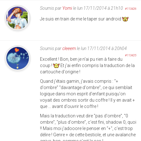
Soumis par
Yomi
le lun 17/11/2014 à 21h10
#113426
Je suis en train de me le taper sur android
Soumis par
cleeem
le lun 17/11/2014 à 20h04
#113425
Excellent ! Bon, ben je n'ai pu rien à faire du
coup !
Et j'ai enfin compris la traduction de la
cartouche d'origine !
Quand j'étais gamin, j'avais compris : "+
d'ombre" "davantage d'ombre", ce qui semblait
logique dans mon esprit d'enfant puisqu'on
voyait des ombres sortir du coffre ! Il y en avait +
que ... avant d'ouvrir le coffre !
Mais la traduction veut dire "pas d'ombre", "0
ombre", "plus d'ombre", c'est fini, shadow 0, quoi
!! Mais moi j'adooore le penser en "+", c'est trop
délire ! Genre + de cette bestiole, et une avalanche
arrive, hop, comme c'est le cas !