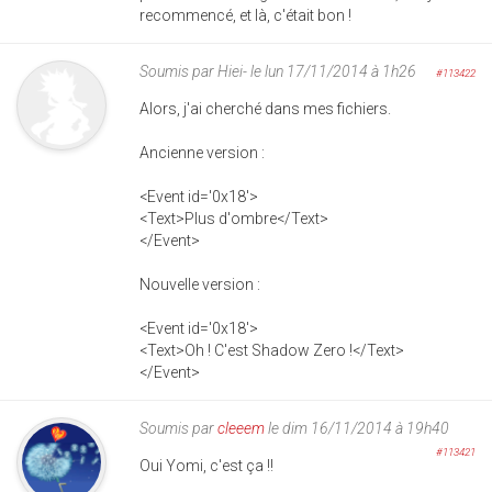
recommencé, et là, c'était bon !
Soumis par
Hiei-
le lun 17/11/2014 à 1h26
#113422
Alors, j'ai cherché dans mes fichiers.
Ancienne version :
<Event id='0x18'>
<Text>Plus d'ombre</Text>
</Event>
Nouvelle version :
<Event id='0x18'>
<Text>Oh ! C'est Shadow Zero !</Text>
</Event>
Soumis par
cleeem
le dim 16/11/2014 à 19h40
#113421
Oui Yomi, c'est ça !!