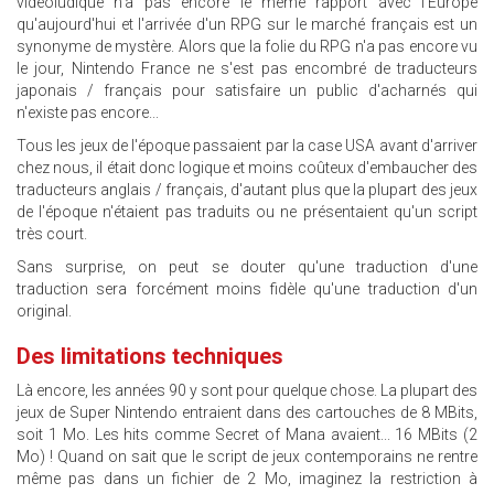
vidéoludique n'a pas encore le même rapport avec l'Europe
qu'aujourd'hui et l'arrivée d'un RPG sur le marché français est un
synonyme de mystère. Alors que la folie du RPG n'a pas encore vu
le jour, Nintendo France ne s'est pas encombré de traducteurs
japonais / français pour satisfaire un public d'acharnés qui
n'existe pas encore...
Tous les jeux de l'époque passaient par la case USA avant d'arriver
chez nous, il était donc logique et moins coûteux d'embaucher des
traducteurs anglais / français, d'autant plus que la plupart des jeux
de l'époque n'étaient pas traduits ou ne présentaient qu'un script
très court.
Sans surprise, on peut se douter qu'une traduction d'une
traduction sera forcément moins fidèle qu'une traduction d'un
original.
Des limitations techniques
Là encore, les années 90 y sont pour quelque chose. La plupart des
jeux de Super Nintendo entraient dans des cartouches de 8 MBits,
soit 1 Mo. Les hits comme Secret of Mana avaient... 16 MBits (2
Mo) ! Quand on sait que le script de jeux contemporains ne rentre
même pas dans un fichier de 2 Mo, imaginez la restriction à