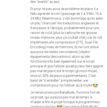
des "events" au jeu).
Et pour ne pas avoir de problème de place, il a
fallu agrandir la rom (passage de 2 à 3 Mo, 16 à
24 Mb). Néammoins, c'est dommage qu'ils aient
un peu "charcuté" les traductions anglaises et
françaises à l'époque, probablement pour une
raison de coût (plus la cartouche est grosse
niveau mémoire, plus ça coûtait cher) car ils ont
implementé une compression (DTE, Dual-Tile
Encoding) mais de mémoire, ils ne l'ont utilisé
que pour les textes secondaires (objets/
équipements/descriptions) alors qu'elle
fonctionne très bien également sur le script
principal et que l'utiliser aurait pu leur faire gagner
pas mal de place sur le script (grosso-modo,
environ 30% de place supplémentaire). C'est
balot de "s'embêter" à implémenter une
compression pour ne l'utiliser qu'à moitié
Je remercie encore BahaBulle, l'homme fort de
ce projet, qui a passé pas mal de temps à
m'aider à finir le projet lorsque le programmeur
original a disparu
C'est grâce à BahaBulle