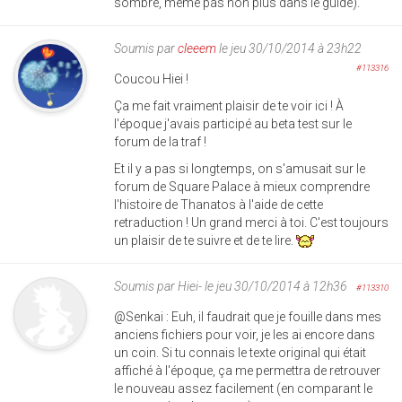
sombre, même pas non plus dans le guide).
Soumis par
cleeem
le jeu 30/10/2014 à 23h22
#113316
Coucou Hiei !
Ça me fait vraiment plaisir de te voir ici ! À
l'époque j'avais participé au beta test sur le
forum de la traf !
Et il y a pas si longtemps, on s'amusait sur le
forum de Square Palace à mieux comprendre
l'histoire de Thanatos à l'aide de cette
retraduction ! Un grand merci à toi. C'est toujours
un plaisir de te suivre et de te lire.
Soumis par
Hiei-
le jeu 30/10/2014 à 12h36
#113310
@Senkai : Euh, il faudrait que je fouille dans mes
anciens fichiers pour voir, je les ai encore dans
un coin. Si tu connais le texte original qui était
affiché à l'époque, ça me permettra de retrouver
le nouveau assez facilement (en comparant le