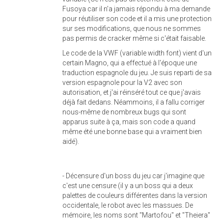
Fusoya car il n'a jamais répondu à ma demande
pour réutiliser son code et il a mis une protection
sur ses modifications, que nous ne sommes
pas permis de cracker même si c'était faisable.
Le code de la VWF (variable width font) vient d'un
certain Magno, qui a effectué à l'époque une
traduction espagnole du jeu. Je suis reparti de sa
version espagnole pour la V2 avec son
autorisation, et j'ai réinséré tout ce que j'avais
déjà fait dedans. Néammoins, il a fallu corriger
nous-même de nombreux bugs qui sont
apparus suite à ça, mais son code a quand
même été une bonne base qui a vraiment bien
aidé).
- Décensure d'un boss du jeu car j'imagine que
c'est une censure (il y a un boss qui a deux
palettes de couleurs différentes dans la version
occidentale, le robot avec les massues. De
mémoire, les noms sont "Martofou" et "Theiera"