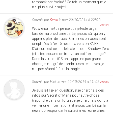
romhack ont évolué ? Ca fait un moment que je
n'ai plus suivi le sujet !
Soumis par
Senki
le mer 29/10/2014 à 22h23
#113306
Wow énorme ! Je pense que je testerai ça
lors de ma prochaine partie, je suis sûr qu'on y
apprend plein de trucs ! Certaines phrases sont
simplifiées à l'extrême sur la version SNES...
D'ailleurs est-ce que le texte du sort Shadow Zero
(et le texte quand on trouve un coffre) change ?
Dans la version iOS on n'apprend pas grand
chose, et malgré de nombreuses tentatives, je
n'ai pas réussi à faire la magie.
Soumis par
Hiei-
le mer 29/10/2014 à 21h05
#113304
Je suis le Hiei- en question, et je cherchais des
infos sur Secret of Mana pour autre chose
(répondre dans un forum, et je cherchais donc à
vérifier une information), et je suis tombé sur la
news correspondante suite à mes recherches.