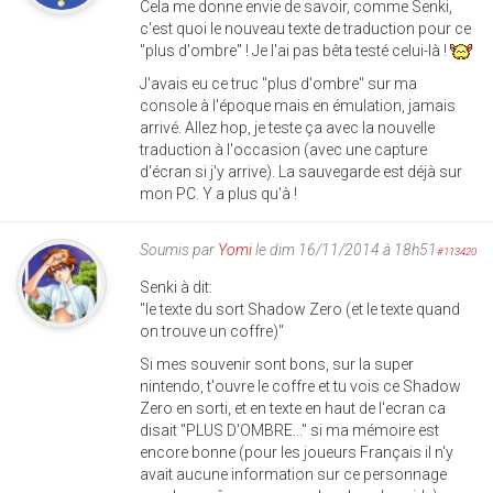
Cela me donne envie de savoir, comme Senki,
c'est quoi le nouveau texte de traduction pour ce
"plus d'ombre" ! Je l'ai pas bêta testé celui-là !
J'avais eu ce truc "plus d'ombre" sur ma
console à l'époque mais en émulation, jamais
arrivé. Allez hop, je teste ça avec la nouvelle
traduction à l'occasion (avec une capture
d'écran si j'y arrive). La sauvegarde est déjà sur
mon PC. Y a plus qu'à !
Soumis par
Yomi
le dim 16/11/2014 à 18h51
#113420
Senki à dit:
"le texte du sort Shadow Zero (et le texte quand
on trouve un coffre)"
Si mes souvenir sont bons, sur la super
nintendo, t'ouvre le coffre et tu vois ce Shadow
Zero en sorti, et en texte en haut de l'ecran ca
disait "PLUS D'OMBRE..." si ma mémoire est
encore bonne (pour les joueurs Français il n'y
avait aucune information sur ce personnage