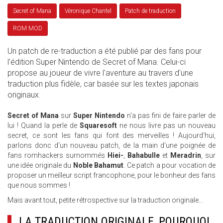
Secret of Mana
Véronique Chantel
Patch de traduction
ROM MOD
Un patch de re-traduction a été publié par des fans pour
l'édition Super Nintendo de Secret of Mana. Celui-ci
propose au joueur de vivre l'aventure au travers d'une
traduction plus fidèle, car basée sur les textes japonais
originaux.
Secret of Mana
sur
Super Nintendo
n'a pas fini de faire parler de
lui ! Quand la perle de
Squaresoft
ne nous livre pas un nouveau
secret, ce sont les fans qui font des merveilles ! Aujourd'hui,
parlons donc d'un nouveau patch, de la main d'une poignée de
fans romhackers surnommés
Hiei-
,
Bahabulle
et
Meradrin
, sur
une idée originale du
Noble Bahamut
. Ce patch a pour vocation de
proposer un meilleur script francophone, pour le bonheur des fans
que nous sommes !
Mais avant tout, petite rétrospective sur la traduction originale...
LA TRADUCTION ORIGINALE, POURQUOI