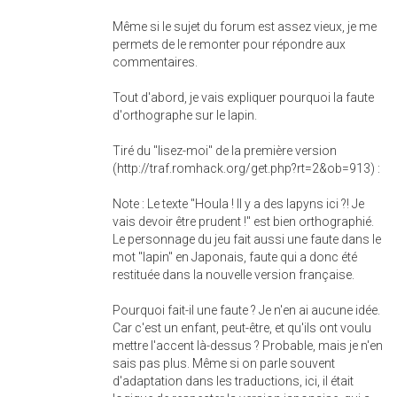
Même si le sujet du forum est assez vieux, je me
permets de le remonter pour répondre aux
commentaires.
Tout d'abord, je vais expliquer pourquoi la faute
d'orthographe sur le lapin.
Tiré du "lisez-moi" de la première version
(http://traf.romhack.org/get.php?rt=2&ob=913) :
Note : Le texte "Houla ! Il y a des lapyns ici ?! Je
vais devoir être prudent !" est bien orthographié.
Le personnage du jeu fait aussi une faute dans le
mot "lapin" en Japonais, faute qui a donc été
restituée dans la nouvelle version française.
Pourquoi fait-il une faute ? Je n'en ai aucune idée.
Car c'est un enfant, peut-être, et qu'ils ont voulu
mettre l'accent là-dessus ? Probable, mais je n'en
sais pas plus. Même si on parle souvent
d'adaptation dans les traductions, ici, il était