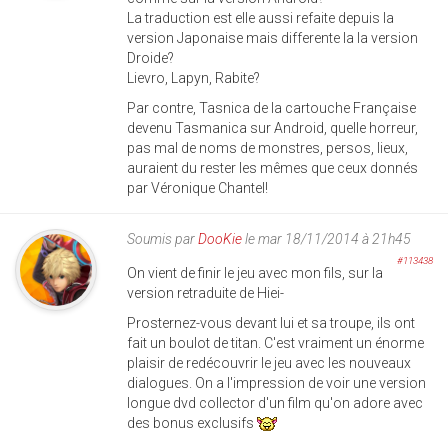
La traduction est elle aussi refaite depuis la
version Japonaise mais differente la la version
Droide?
Lievro, Lapyn, Rabite?
Par contre, Tasnica de la cartouche Française
devenu Tasmanica sur Android, quelle horreur,
pas mal de noms de monstres, persos, lieux,
auraient du rester les mêmes que ceux donnés
par Véronique Chantel!
Soumis par
DooKie
le mar 18/11/2014 à 21h45
#113438
On vient de finir le jeu avec mon fils, sur la
version retraduite de Hiei-
Prosternez-vous devant lui et sa troupe, ils ont
fait un boulot de titan. C'est vraiment un énorme
plaisir de redécouvrir le jeu avec les nouveaux
dialogues. On a l'impression de voir une version
longue dvd collector d'un film qu'on adore avec
des bonus exclusifs