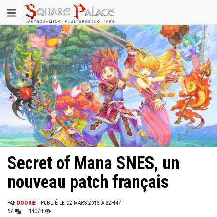
Aller
Toggle
au
contenu
navigation
principal
Secret of Mana SNES, un
nouveau patch français
PAR
DOOKIE
- PUBLIÉ LE 02 MARS 2013 À 22H47
67
14074