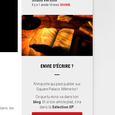
Sound Version
Il y a 1 année 10 mois
DOOKIE
ENVIE D'ÉCRIRE ?
N'importe qui peut publier sur
Square Palace. Même toi !
Ce que tu écris va dans ton
blog
. Et si ton article plait, il ira
dans la
Sélection SP
.
 dans les