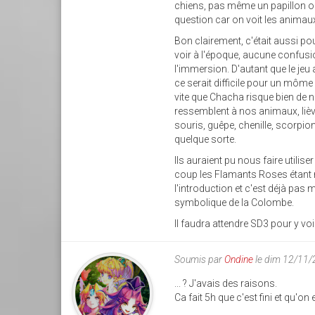
chiens, pas même un papillon ou
question car on voit les animau
Bon clairement, c'était aussi pou
voir à l'époque, aucune confusi
l'immersion. D'autant que le jeu
ce serait difficile pour un môme
vite que Chacha risque bien de
ressemblent à nos animaux, lièvr
souris, guêpe, chenille, scorpio
quelque sorte.
Ils auraient pu nous faire utili
coup les Flamants Roses étant neut
l'introduction et c'est déjà pas 
symbolique de la Colombe.
Il faudra attendre SD3 pour y voi
Soumis par
Ondine
le dim 12/11/
... ? J'avais des raisons.
Ca fait 5h que c'est fini et qu'on