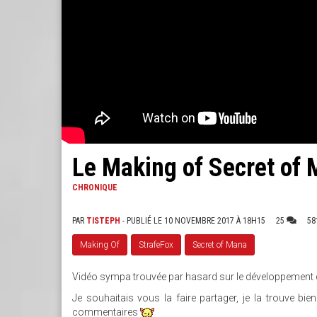
Le Making of Secret of 
CHRONIQUE
PAR
TISTEPH
- PUBLIÉ LE 10 NOVEMBRE 2017 À 18H15
25
58
Making Of
StrafeFox
Secret of Mana
Vidéo sympa trouvée par hasard sur le développement d
Je souhaitais vous la faire partager, je la trouve bi
commentaires