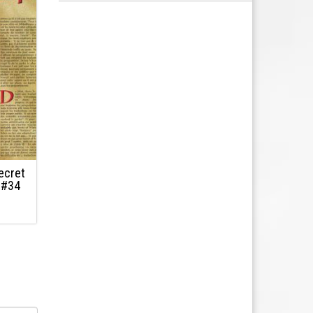
ecret
 #34