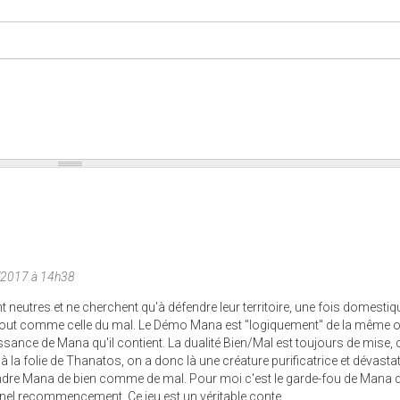
/2017 à 14h38
 neutres et ne cherchent qu'à défendre leur territoire, une fois domestiqu
 tout comme celle du mal. Le Démo Mana est "logiquement" de la même o
issance de Mana qu'il contient. La dualité Bien/Mal est toujours de mise, 
à la folie de Thanatos, on a donc là une créature purificatrice et dévastat
endre Mana de bien comme de mal. Pour moi c'est le garde-fou de Mana 
ernel recommencement. Ce jeu est un véritable conte.