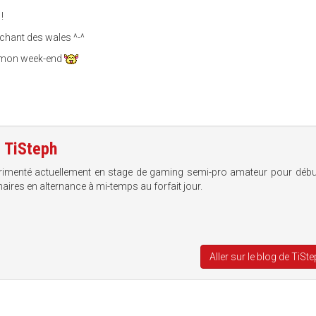
!
le chant des wales ^-^
er mon week-end
e
TiSteph
rimenté actuellement en stage de gaming semi-pro amateur pour débu
aires en alternance à mi-temps au forfait jour.
Aller sur le blog de TiSt