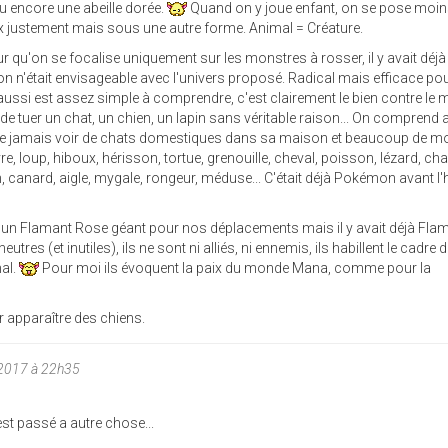
 encore une abeille dorée.
Quand on y joue enfant, on se pose moin
x justement mais sous une autre forme. Animal = Créature.
r qu'on se focalise uniquement sur les monstres à rosser, il y avait déjà 
on n'était envisageable avec l'univers proposé. Radical mais efficace po
 aussi est assez simple à comprendre, c'est clairement le bien contre le 
 de tuer un chat, un chien, un lapin sans véritable raison... On comprend
 ne jamais voir de chats domestiques dans sa maison et beaucoup de m
e, loup, hiboux, hérisson, tortue, grenouille, cheval, poisson, lézard, ch
n, canard, aigle, mygale, rongeur, méduse... C'était déjà Pokémon avant l'
ser un Flamant Rose géant pour nos déplacements mais il y avait déjà Fl
res (et inutiles), ils ne sont ni alliés, ni ennemis, ils habillent le cadre 
mal.
Pour moi ils évoquent la paix du monde Mana, comme pour la
r apparaître des chiens.
2017 à 22h35
 est passé a autre chose...