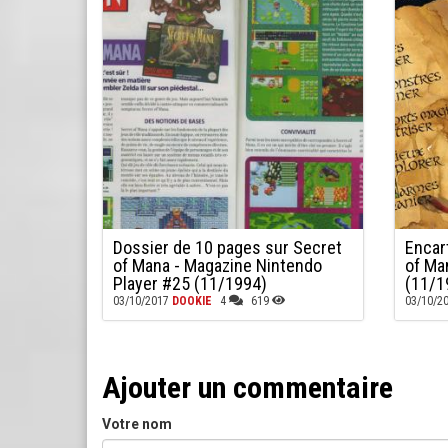
Dossier de 10 pages sur Secret
Encar
of Mana - Magazine Nintendo
of Ma
Player #25 (11/1994)
(11/1
03/10/2017
DOOKIE
4
619
03/10/2
Ajouter un commentaire
Votre nom