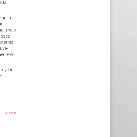
s la
tant a
ur
mal, mais
 assez
onstres
auve-
heure en
ammy. Du
de
#123048