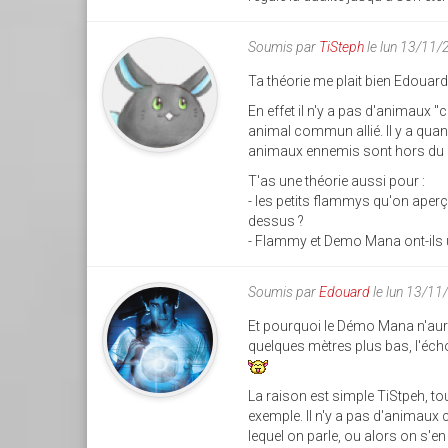
Soumis par
TiSteph
le lun 13/11/
Ta théorie me plait bien Edouard,
En effet il n'y a pas d'animau
animal commun allié. Il y a qua
animaux ennemis sont hors du 
T'as une théorie aussi pour :
- les petits flammys qu'on aper
dessus ?
- Flammy et Demo Mana ont-ils un 
Soumis par
Edouard
le lun 13/11
Et pourquoi le Démo Mana n'aurai
quelques mètres plus bas, l'écho 
La raison est simple TiStpeh, tou
exemple. Il n'y a pas d'animaux
lequel on parle, ou alors on s'