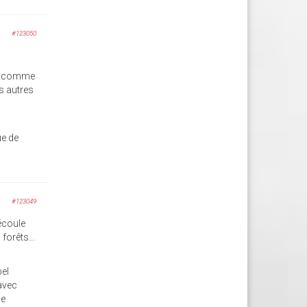
#123050
he comme
s autres
ue de
#123049
'écoule
forêts...
bel
avec
de