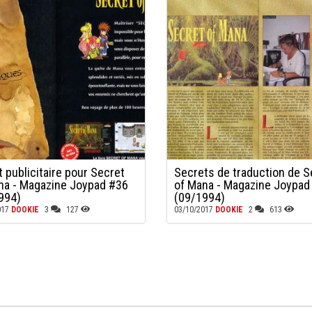
t publicitaire pour Secret
Secrets de traduction de S
na - Magazine Joypad #36
of Mana - Magazine Joypad
994)
(09/1994)
017
DOOKIE
3
127
03/10/2017
DOOKIE
2
613