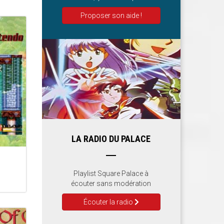
Proposer son aide !
LA RADIO DU PALACE
Playlist Square Palace à
écouter sans modération
Écouter la radio