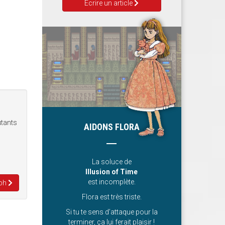
Ecrire un article
tants
AIDONS FLORA
La soluce de
Illusion of Time
est incomplète.
eph
Flora est très triste.
Si tu te sens d’attaque pour la
terminer, ça lui ferait plaisir !