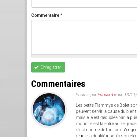
Commentaire
*
Enregistrer
Commentaires
Soumis par
Edouard
le lun 13/11
Les petits Flammys de Bolet sont
peuvent servir la cause du bien
mais elle est décuplée par la pu
monstre est là entre autre grâce 
s'est nourrie de tout ce qu'eng
régule la dualité jusqu'à son ét