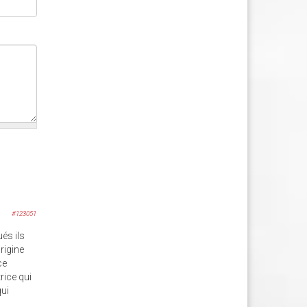
#123051
és ils
rigine
ce
rice qui
qui