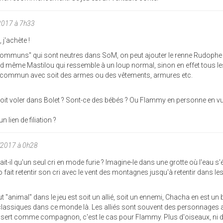
2017 à 7h33
 j'achète !
x "communs" qui sont neutres dans SoM, on peut ajouter le renne Rudop
nd même Mastilou qui ressemble à un loup normal, sinon en effet tous le
commun avec soit des armes ou des vêtements, armures etc.
çoit voler dans Bolet ? Sont-ce des bébés ? Ou Flammy en personne en v
lien de filiation ?
/2017 à 0h28
t-il qu'un seul cri en mode furie ? Imagine-le dans une grotte où l'eau s
fait retentir son cri avec le vent des montagnes jusqu'à retentir dans les 
t "animal" dans le jeu est soit un allié, soit un ennemi, Chacha en est un 
 classiques dans ce monde là. Les alliés sont souvent des personnages 
en sert comme compagnon, c'est le cas pour Flammy. Plus d'oiseaux, ni 