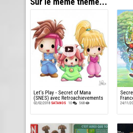
Sur le même thème...
Let's Play - Secret of Mana
Secre
(SNES) avec Retroachievements
France
02/02/2018
SATANOS
10
568
24/11/2