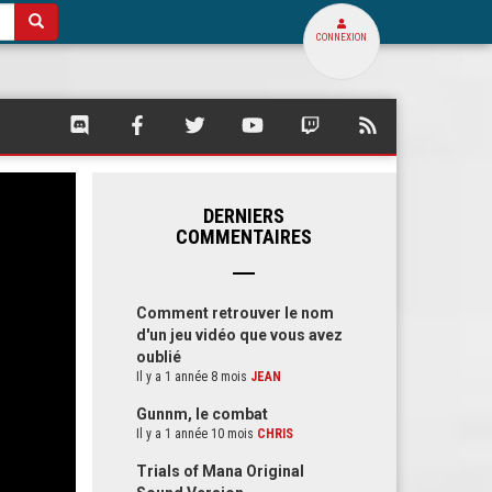
CONNEXION
SQUARE
SQUARE
SQUARE
SQUARE
SQUARE
FLUX
PALACE
PALACE
PALACE
PALACE
PALACE
RSS
SUR
SUR
SUR
SUR
SUR
DE
DISCORD
FACEBOOK
TWITTER
YOUTUBE
TWITCH
SQUARE
PALACE
DERNIERS
COMMENTAIRES
Comment retrouver le nom
d'un jeu vidéo que vous avez
oublié
Il y a 1 année 8 mois
JEAN
Gunnm, le combat
Il y a 1 année 10 mois
CHRIS
Trials of Mana Original