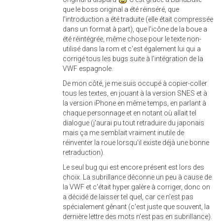
que le boss original a été réinséré, que
l'introduction a été traduite (elle était compressée
dans un format à part), que l'icône de la boue a
été réintégrée, même chose pour le texte non-
utilisé dans la rom et c'est également lui qui a
corrigé tous les bugs suite à l'intégration de la
VWF espagnole.
De mon côté, je me suis occupé à copier-coller
tous les textes, en jouant à la version SNES et à
la version iPhone en même temps, en parlant à
chaque personnage et en notant où allait tel
dialogue (j'aurai pu tout retraduire du japonais
mais ça me semblait vraiment inutile de
réinventer la roue lorsqu'il existe déjà une bonne
retraduction).
Le seul bug qui est encore présent est lors des
choix. La subrillance déconne un peu à cause de
la VWF et c'était hyper galère à corriger, donc on
a décidé de laisser tel quel, car ce n'est pas
spécialement gênant (c'est juste que souvent, la
dernière lettre des mots n'est pas en subrillance).