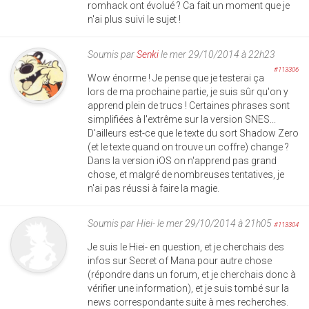
romhack ont évolué ? Ca fait un moment que je
n'ai plus suivi le sujet !
Soumis par
Senki
le mer 29/10/2014 à 22h23
#113306
Wow énorme ! Je pense que je testerai ça
lors de ma prochaine partie, je suis sûr qu'on y
apprend plein de trucs ! Certaines phrases sont
simplifiées à l'extrême sur la version SNES...
D'ailleurs est-ce que le texte du sort Shadow Zero
(et le texte quand on trouve un coffre) change ?
Dans la version iOS on n'apprend pas grand
chose, et malgré de nombreuses tentatives, je
n'ai pas réussi à faire la magie.
Soumis par
Hiei-
le mer 29/10/2014 à 21h05
#113304
Je suis le Hiei- en question, et je cherchais des
infos sur Secret of Mana pour autre chose
(répondre dans un forum, et je cherchais donc à
vérifier une information), et je suis tombé sur la
news correspondante suite à mes recherches.