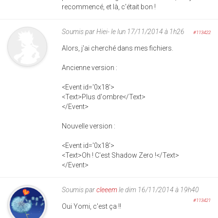
recommencé, et là, c'était bon !
Soumis par
Hiei-
le lun 17/11/2014 à 1h26
#113422
Alors, j'ai cherché dans mes fichiers.
Ancienne version :
<Event id='0x18'>
<Text>Plus d'ombre</Text>
</Event>
Nouvelle version :
<Event id='0x18'>
<Text>Oh ! C'est Shadow Zero !</Text>
</Event>
Soumis par
cleeem
le dim 16/11/2014 à 19h40
#113421
Oui Yomi, c'est ça !!