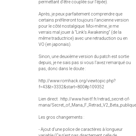
permettant d'être couplée sur l'épée).
Après, je peux parfaitement comprendre que
certains préfèreront toujours l'ancienne version
pour le côté nostalgique. Moi-même, je me
verrais mal jouer à "Link's Awakening" (de la
même traductrice) avec une retraduction ou en
VO (en japonais).
Sinon, une deuxième version du patch est sortie
depuis, je ne sais pas si vous l'avez remarqué ou
pas, donc dans le doute :
http://www.romhack.org/viewtopic.php?
f=43&t=3332&start=800#p109352
Lien direct : http://www.hiei-tf.fr/retrad_secret-of-
mana/Secret_of_Mana_F_Retrad_V2_Beta_publique
Les gros changements :
- Ajout d'une police de caractères à longueur
variable (Ce n'est pas directement celle de