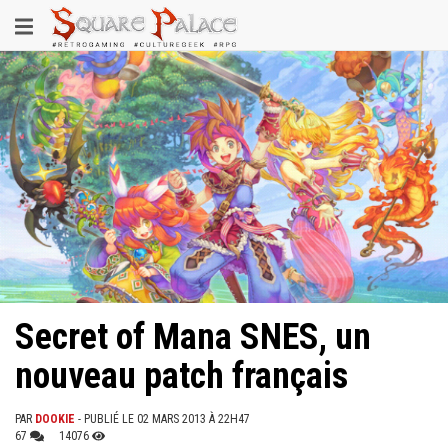
Aller
Toggle
au
contenu
navigation
principal
Secret of Mana SNES, un
nouveau patch français
PAR
DOOKIE
- PUBLIÉ LE 02 MARS 2013 À 22H47
67
14076