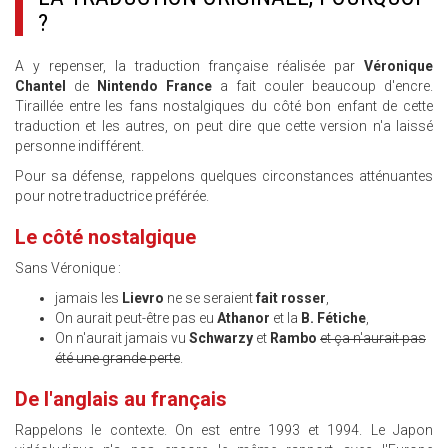
?
A y repenser, la traduction française réalisée par
Véronique
Chantel
de
Nintendo France
a fait couler beaucoup d'encre.
Tiraillée entre les fans nostalgiques du côté bon enfant de cette
traduction et les autres, on peut dire que cette version n'a laissé
personne indifférent.
Pour sa défense, rappelons quelques circonstances atténuantes
pour notre traductrice préférée.
Le côté nostalgique
Sans Véronique :
jamais les
Lievro
ne se seraient
fait rosser
,
On aurait peut-être pas eu
Athanor
et la
B. Fétiche
,
On n'aurait jamais vu
Schwarzy
et
Rambo
et ça n'aurait pas
été une grande perte
.
De l'anglais au français
Rappelons le contexte. On est entre 1993 et 1994. Le Japon