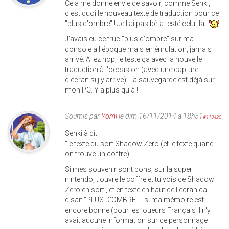
Cela me donne envie de savoir, comme Senki,
c'est quoi le nouveau texte de traduction pour ce
"plus d'ombre" ! Je l'ai pas bêta testé celui-là !
J'avais eu ce truc "plus d'ombre" sur ma
console à l'époque mais en émulation, jamais
arrivé. Allez hop, je teste ça avec la nouvelle
traduction à l'occasion (avec une capture
d'écran si j'y arrive). La sauvegarde est déjà sur
mon PC. Y a plus qu'à !
Soumis par
Yomi
le dim 16/11/2014 à 18h51
#113420
Senki à dit:
"le texte du sort Shadow Zero (et le texte quand
on trouve un coffre)"
Si mes souvenir sont bons, sur la super
nintendo, t'ouvre le coffre et tu vois ce Shadow
Zero en sorti, et en texte en haut de l'ecran ca
disait "PLUS D'OMBRE..." si ma mémoire est
encore bonne (pour les joueurs Français il n'y
avait aucune information sur ce personnage