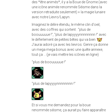
des *être animés*, il y a la Boue de Gnome (avec
une icône animée renommée Séisme dans la
version retraduite seulement) + la magie lunaire
avec notre Lievro/Lapyn.
Imaginez le délire étendu, le même clin d'oeil,
avec des coffres qui sortent : "plus de
boouuuuue !", "plus de lapyyyynnnnnnnn !" avec
le déferlement de petites bêtes qui va bien
J'aurai adoré ça avec les lievros. Genre ça donne
un mega mega bonus avec une quête annexe,
tout ça ... (je vais mettre les icônes en ligne)
"plus de boouuuuue !"
"plus de lapyyyynnnnnnnn !"
Et si vous me demandez pour la boue
renommée séisme, ça aurait pu faire apparaître