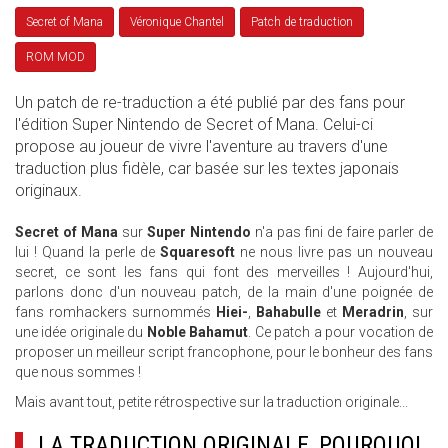
Secret of Mana
Véronique Chantel
Patch de traduction
ROM MOD
Un patch de re-traduction a été publié par des fans pour
l'édition Super Nintendo de Secret of Mana. Celui-ci
propose au joueur de vivre l'aventure au travers d'une
traduction plus fidèle, car basée sur les textes japonais
originaux.
Secret of Mana
sur
Super Nintendo
n'a pas fini de faire parler de
lui ! Quand la perle de
Squaresoft
ne nous livre pas un nouveau
secret, ce sont les fans qui font des merveilles ! Aujourd'hui,
parlons donc d'un nouveau patch, de la main d'une poignée de
fans romhackers surnommés
Hiei-
,
Bahabulle
et
Meradrin
, sur
une idée originale du
Noble Bahamut
. Ce patch a pour vocation de
proposer un meilleur script francophone, pour le bonheur des fans
que nous sommes !
Mais avant tout, petite rétrospective sur la traduction originale...
LA TRADUCTION ORIGINALE, POURQUOI