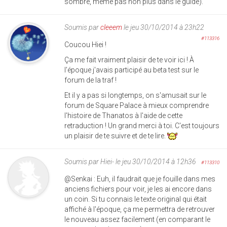
sombre, même pas non plus dans le guide).
Soumis par
cleeem
le jeu 30/10/2014 à 23h22
#113316
Coucou Hiei !
Ça me fait vraiment plaisir de te voir ici ! À
l'époque j'avais participé au beta test sur le
forum de la traf !
Et il y a pas si longtemps, on s'amusait sur le
forum de Square Palace à mieux comprendre
l'histoire de Thanatos à l'aide de cette
retraduction ! Un grand merci à toi. C'est toujours
un plaisir de te suivre et de te lire.
Soumis par
Hiei-
le jeu 30/10/2014 à 12h36
#113310
@Senkai : Euh, il faudrait que je fouille dans mes
anciens fichiers pour voir, je les ai encore dans
un coin. Si tu connais le texte original qui était
affiché à l'époque, ça me permettra de retrouver
le nouveau assez facilement (en comparant le