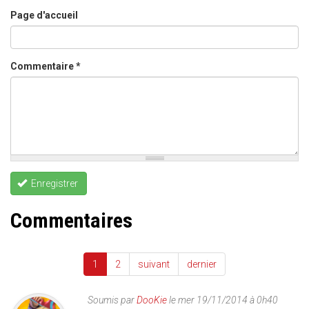
Page d'accueil
Commentaire
*
Enregistrer
Commentaires
1
2
suivant
dernier
Soumis par
DooKie
le mer 19/11/2014 à 0h40