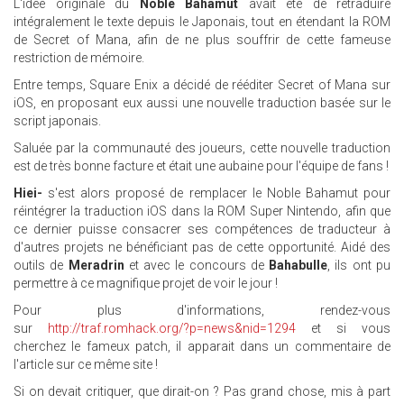
L'idée originale du
Noble Bahamut
avait été de retraduire
intégralement le texte depuis le Japonais, tout en étendant la ROM
de Secret of Mana, afin de ne plus souffrir de cette fameuse
restriction de mémoire.
Entre temps, Square Enix a décidé de rééditer Secret of Mana sur
iOS, en proposant eux aussi une nouvelle traduction basée sur le
script japonais.
Saluée par la communauté des joueurs, cette nouvelle traduction
est de très bonne facture et était une aubaine pour l'équipe de fans !
Hiei-
s'est alors proposé de remplacer le Noble Bahamut pour
réintégrer la traduction iOS dans la ROM Super Nintendo, afin que
ce dernier puisse consacrer ses compétences de traducteur à
d'autres projets ne bénéficiant pas de cette opportunité. Aidé des
outils de
Meradrin
et avec le concours de
Bahabulle
, ils ont pu
permettre à ce magnifique projet de voir le jour !
Pour plus d'informations, rendez-vous
sur
http://traf.romhack.org/?p=news&nid=1294
et si vous
cherchez le fameux patch, il apparait dans un commentaire de
l'article sur ce même site !
Si on devait critiquer, que dirait-on ? Pas grand chose, mis à part