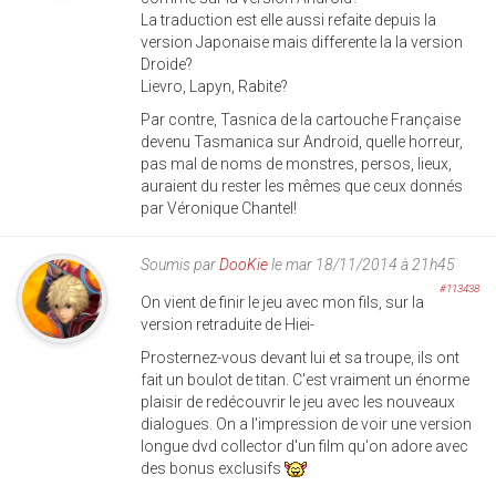
La traduction est elle aussi refaite depuis la
version Japonaise mais differente la la version
Droide?
Lievro, Lapyn, Rabite?
Par contre, Tasnica de la cartouche Française
devenu Tasmanica sur Android, quelle horreur,
pas mal de noms de monstres, persos, lieux,
auraient du rester les mêmes que ceux donnés
par Véronique Chantel!
Soumis par
DooKie
le mar 18/11/2014 à 21h45
#113438
On vient de finir le jeu avec mon fils, sur la
version retraduite de Hiei-
Prosternez-vous devant lui et sa troupe, ils ont
fait un boulot de titan. C'est vraiment un énorme
plaisir de redécouvrir le jeu avec les nouveaux
dialogues. On a l'impression de voir une version
longue dvd collector d'un film qu'on adore avec
des bonus exclusifs