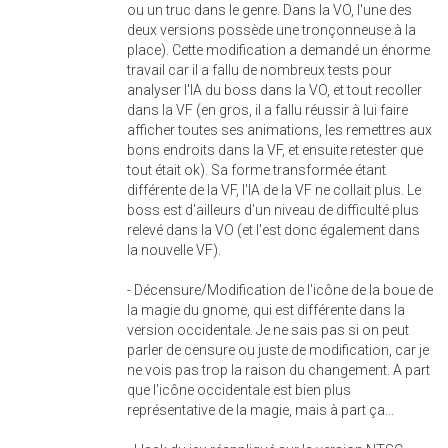
ou un truc dans le genre. Dans la VO, l'une des
deux versions possède une tronçonneuse à la
place). Cette modification a demandé un énorme
travail car il a fallu de nombreux tests pour
analyser l'IA du boss dans la VO, et tout recoller
dans la VF (en gros, il a fallu réussir à lui faire
afficher toutes ses animations, les remettres aux
bons endroits dans la VF, et ensuite retester que
tout était ok). Sa forme transformée étant
différente de la VF, l'IA de la VF ne collait plus. Le
boss est d'ailleurs d'un niveau de difficulté plus
relevé dans la VO (et l'est donc également dans
la nouvelle VF).
- Décensure/Modification de l'icône de la boue de
la magie du gnome, qui est différente dans la
version occidentale. Je ne sais pas si on peut
parler de censure ou juste de modification, car je
ne vois pas trop la raison du changement. A part
que l'icône occidentale est bien plus
représentative de la magie, mais à part ça...