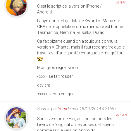
#113441
C'est le script de la version iPhone /
Android.
Lapyn donc. Et ça date de Sword of Mana sur
GBA cette appelation si ma mémoire est bonne.
Tasmanica, Gemma, Rusalka, Durac...
Ca fait bizarre quand on a toujours connu la
version V. Chantel, mais il faut reconnaître que le
travail est d'une qualité remarquable malgré tout
Mon gros regret sinon :
<xxx> se fait rosser !
devient
<xxx> : coup critique
Soumis par
Yomi
le mar 18/11/2014 à 21h57
#113439
Sur la version de Hiei, as t'on toujours les
Lievro de l'original ou les buses de Lapyns
comme sur la version Android?