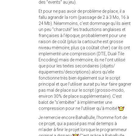
des "events" au jeu).
Et pour ne pas avoir de problème de place, il a
fallu agrandir la rom (passage de 2 à 3 Mo, 16 à
24 Mb). Néammoins, c'est dommage qu'ils aient
un peu "charcuté" les traductions anglaises et
françaises à l'époque, probablement pour une
raison de coût (plus la cartouche est grosse
niveau mémoire, plus ça coûtait cher) car ils ont
implementé une compression (DTE, Dual-Tile
Encoding) mais de mémoire, ils ne l'ont utilisé
que pour les textes secondaires (objets/
équipements/descriptions) alors qu'elle
fonctionne très bien également sur le script
principal et que l'utiliser aurait pu leur faire gagner
pas mal de place sur le script (grosso-modo,
environ 30% de place supplémentaire). C'est
balot de "s'embêter" à implémenter une
compression pour ne l'utiliser qu'à moitié
Je remercie encore BahaBulle, l'homme fort de
ce projet, qui a passé pas mal de temps à
m'aider à finir le projet lorsque le programmeur
original a disparu
C'est grâce à BahaBulle