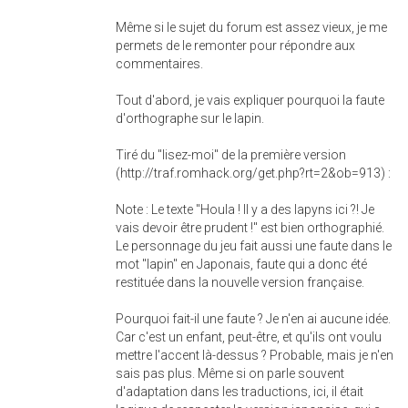
Même si le sujet du forum est assez vieux, je me
permets de le remonter pour répondre aux
commentaires.
Tout d'abord, je vais expliquer pourquoi la faute
d'orthographe sur le lapin.
Tiré du "lisez-moi" de la première version
(http://traf.romhack.org/get.php?rt=2&ob=913) :
Note : Le texte "Houla ! Il y a des lapyns ici ?! Je
vais devoir être prudent !" est bien orthographié.
Le personnage du jeu fait aussi une faute dans le
mot "lapin" en Japonais, faute qui a donc été
restituée dans la nouvelle version française.
Pourquoi fait-il une faute ? Je n'en ai aucune idée.
Car c'est un enfant, peut-être, et qu'ils ont voulu
mettre l'accent là-dessus ? Probable, mais je n'en
sais pas plus. Même si on parle souvent
d'adaptation dans les traductions, ici, il était