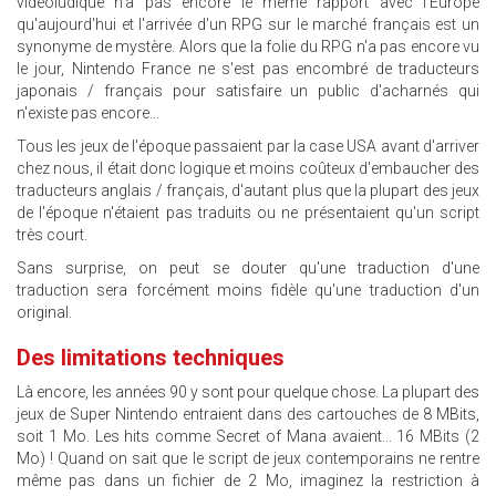
vidéoludique n'a pas encore le même rapport avec l'Europe
qu'aujourd'hui et l'arrivée d'un RPG sur le marché français est un
synonyme de mystère. Alors que la folie du RPG n'a pas encore vu
le jour, Nintendo France ne s'est pas encombré de traducteurs
japonais / français pour satisfaire un public d'acharnés qui
n'existe pas encore...
Tous les jeux de l'époque passaient par la case USA avant d'arriver
chez nous, il était donc logique et moins coûteux d'embaucher des
traducteurs anglais / français, d'autant plus que la plupart des jeux
de l'époque n'étaient pas traduits ou ne présentaient qu'un script
très court.
Sans surprise, on peut se douter qu'une traduction d'une
traduction sera forcément moins fidèle qu'une traduction d'un
original.
Des limitations techniques
Là encore, les années 90 y sont pour quelque chose. La plupart des
jeux de Super Nintendo entraient dans des cartouches de 8 MBits,
soit 1 Mo. Les hits comme Secret of Mana avaient... 16 MBits (2
Mo) ! Quand on sait que le script de jeux contemporains ne rentre
même pas dans un fichier de 2 Mo, imaginez la restriction à