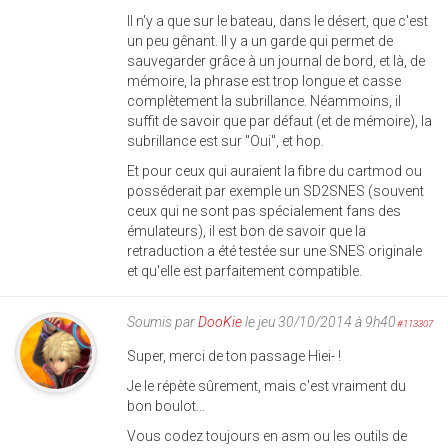
Il n'y a que sur le bateau, dans le désert, que c'est
un peu gênant. Il y a un garde qui permet de
sauvegarder grâce à un journal de bord, et là, de
mémoire, la phrase est trop longue et casse
complètement la subrillance. Néammoins, il
suffit de savoir que par défaut (et de mémoire), la
subrillance est sur "Oui", et hop.
Et pour ceux qui auraient la fibre du cartmod ou
posséderait par exemple un SD2SNES (souvent
ceux qui ne sont pas spécialement fans des
émulateurs), il est bon de savoir que la
retraduction a été testée sur une SNES originale
et qu'elle est parfaitement compatible.
Soumis par
DooKie
le jeu 30/10/2014 à 9h40
#113307
Super, merci de ton passage Hiei- !
Je le répète sûrement, mais c'est vraiment du
bon boulot...
Vous codez toujours en asm ou les outils de