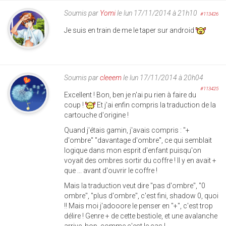
Soumis par
Yomi
le lun 17/11/2014 à 21h10
#113426
Je suis en train de me le taper sur android
Soumis par
cleeem
le lun 17/11/2014 à 20h04
#113425
Excellent ! Bon, ben je n'ai pu rien à faire du
coup !
Et j'ai enfin compris la traduction de la
cartouche d'origine !
Quand j'étais gamin, j'avais compris : "+
d'ombre" "davantage d'ombre", ce qui semblait
logique dans mon esprit d'enfant puisqu'on
voyait des ombres sortir du coffre ! Il y en avait +
que ... avant d'ouvrir le coffre !
Mais la traduction veut dire "pas d'ombre", "0
ombre", "plus d'ombre", c'est fini, shadow 0, quoi
!! Mais moi j'adooore le penser en "+", c'est trop
délire ! Genre + de cette bestiole, et une avalanche
arrive, hop, comme c'est le cas !