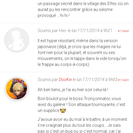
un passage secret dans le village des Elfes où on
aurait pu les rencontrer grâce au séisme
provoqué ... hi hi !
Soumis par
Hiei-
le lun 17/11/2014 à 9h21
#113424
Il est hyper résistant, même dans la version
japonaise (déjà, je crois que les magies ne lui
font rien pour la plupart, et souvent vu ses
mouvements, on le tappe dans le vide lorsqu'on
le frappe au corps-à-corps).
Soumis par
DooKie
le lun 17/11/2014 à 9h03
#113423
Ah ben tiens, je l'ai eu hier soir celui-là !
Bon boulot pour le boss Tronçonnator, vous
avez du galérer ! Son attaque tournoyante, c'est
un supplice
J'avoue avoir eu du mal à le battre, à un moment
il ne craignait plus du tout les coups... Je sais
pas si c'est un bug ou si c'est normal, car j'ai