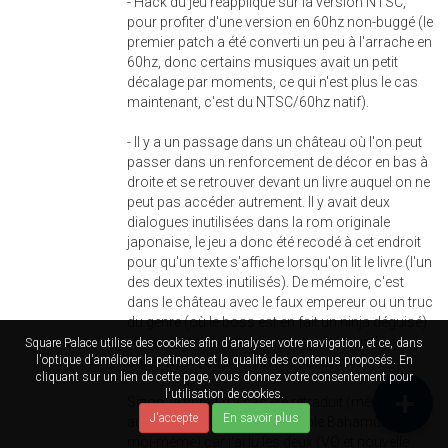
- Hack du jeu réappliqué sur la version NTSC,
pour profiter d'une version en 60hz non-buggé (le
premier patch a été converti un peu à l'arrache en
60hz, donc certains musiques avait un petit
décalage par moments, ce qui n'est plus le cas
maintenant, c'est du NTSC/60hz natif).
- Il y a un passage dans un château où l'on peut
passer dans un renforcement de décor en bas à
droite et se retrouver devant un livre auquel on ne
peut pas accéder autrement. Il y avait deux
dialogues inutilisées dans la rom originale
japonaise, le jeu a donc été recodé à cet endroit
pour qu'un texte s'affiche lorsqu'on lit le livre (l'un
des deux textes inutilisés). De mémoire, c'est
dans le château avec le faux empereur ou un truc
du genre (où le boss est en fait un ninja déguisé)
et le texte en question indique justement la
Square Palace utilise des cookies afin d'analyser votre navigation, et ce, dans
l'optique d'améliorer la petinence et la qualité des contenus proposés. En
supercherie du boss avant de l'affronter.
cliquant sur un lien de cette page, vous donnez votre consentement pour
l'utilisation de cookies.
Sinon, le script n'a pas été retraduit (même si ça
J'accepte
En savoir plus
aurait pu être refait par Le Noble Bahamut ou
moi-même) car j'ai lu les deux (VO et nouvelle