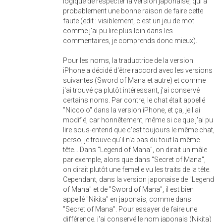
logique de respecter la version japonaise, qui a
probablement une bonne raison de faire cette
faute (edit : visiblement, c'est un jeu de mot
comme j'ai pu lire plus loin dans les
commentaires, je comprends donc mieux).
Pour les noms, la traductrice de la version
iPhone a décidé d'être raccord avec les versions
suivantes (Sword of Mana et autre) et comme
j'ai trouvé ça plutôt intéressant, j'ai conservé
certains noms. Par contre, le chat était appellé
"Niccolo" dans la version iPhone, et ça, je l'ai
modifié, car honnêtement, même si ce que j'ai pu
lire sous-entend que c'est toujours le même chat,
perso, je trouve qu'il n'a pas du tout la même
tête... Dans "Legend of Mana", on dirait un mâle
par exemple, alors que dans "Secret of Mana",
on dirait plutôt une femelle vu les traits de la tête.
Cependant, dans la version japonaise de "Legend
of Mana" et de "Sword of Mana", il est bien
appellé "Nikita" en japonais, comme dans
"Secret of Mana". Pour essayer de faire une
différence, j'ai conservé le nom japonais (Nikita)