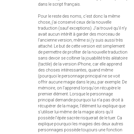
dans le script français.
Pour le reste des noms, c'est donc la même
chose, j'ai conservé ceux de la nouvelle
traduction (sauf exceptions). J'ai trouvé qu'il n'y
avait aucun intérêt à garder des morceau de
l'ancienne version, même si j'y suis aussi très
attaché. Le but de cette version est simplement
de permettre de profiter de la nouvelle traduction
sans devoir se coltiner la jouabilité très aléatoire
(tactile) de la version iPhone, car elle apprend
des choses intéressantes, quand même
(pourquoi le personnage principal ne se voit
offrir aucune magie dans le jeu, par exemple. De
mémoire, on l'apprend lorsqu'on récupère le
premier élément. Lorsque le personnage
principal demande pourquoi lui n'a pas droit à
récupérer de la magie, l'élément lui explique que
s'utiliser lui-même de la magie alors qu'il
possède l'épée sacrée risquerait de le tuer. Ca
explique pourquoi les magies des deux autres
personnages possède toujours une fonction