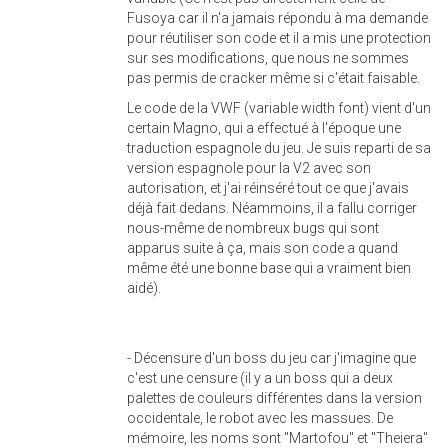
Fusoya car il n'a jamais répondu à ma demande
pour réutiliser son code et il a mis une protection
sur ses modifications, que nous ne sommes
pas permis de cracker même si c'était faisable.
Le code de la VWF (variable width font) vient d'un
certain Magno, qui a effectué à l'époque une
traduction espagnole du jeu. Je suis reparti de sa
version espagnole pour la V2 avec son
autorisation, et j'ai réinséré tout ce que j'avais
déjà fait dedans. Néammoins, il a fallu corriger
nous-même de nombreux bugs qui sont
apparus suite à ça, mais son code a quand
même été une bonne base qui a vraiment bien
aidé).
- Décensure d'un boss du jeu car j'imagine que
c'est une censure (il y a un boss qui a deux
palettes de couleurs différentes dans la version
occidentale, le robot avec les massues. De
mémoire, les noms sont "Martofou" et "Theiera"