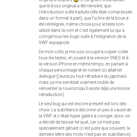
que le boss original a été réinséré, que
l'introduction a été traduite (elle était compressée
dans un format à part), que l'icône de la boue a
été réintégrée, même chose pour le texte non-
utilisé dans la rom et c'est également lui qui a
corrigé tous les bugs suite à l'intégration de la
VWF espagnole.
De mon côté, je me suis occupé à copier-coller
tous les textes, en jouant à la version SNES et à
la version iPhone en même temps, en parlant à
chaque personnage et en notant où allait tel
dialogue (j'aurai pu tout retraduire du japonais
mais ça me semblait vraiment inutile de
réinventer la roue lorsqu'il existe déjà une bonne
retraduction).
Le seul bug qui est encore présent est lors des
choix. La subrillance déconne un peu à cause de
la VWF et c'était hyper galère à corriger, donc on
a décidé de laisser tel quel, car ce n'est pas
spécialement gênant (c'est juste que souvent, la
dernière lettre des mots n'est pas en subrillance).