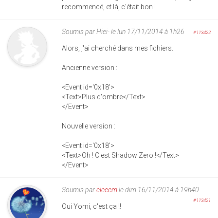
recommencé, et là, c'était bon !
Soumis par
Hiei-
le lun 17/11/2014 à 1h26
#113422
Alors, j'ai cherché dans mes fichiers.
Ancienne version :
<Event id='0x18'>
<Text>Plus d'ombre</Text>
</Event>
Nouvelle version :
<Event id='0x18'>
<Text>Oh ! C'est Shadow Zero !</Text>
</Event>
Soumis par
cleeem
le dim 16/11/2014 à 19h40
#113421
Oui Yomi, c'est ça !!