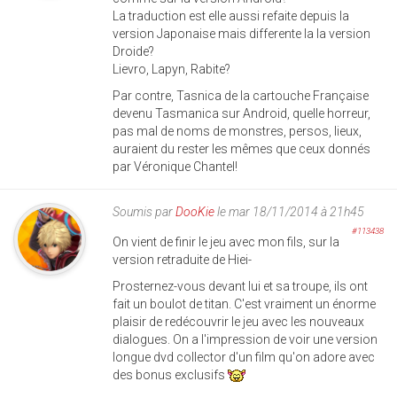
La traduction est elle aussi refaite depuis la
version Japonaise mais differente la la version
Droide?
Lievro, Lapyn, Rabite?
Par contre, Tasnica de la cartouche Française
devenu Tasmanica sur Android, quelle horreur,
pas mal de noms de monstres, persos, lieux,
auraient du rester les mêmes que ceux donnés
par Véronique Chantel!
Soumis par
DooKie
le mar 18/11/2014 à 21h45
#113438
On vient de finir le jeu avec mon fils, sur la
version retraduite de Hiei-
Prosternez-vous devant lui et sa troupe, ils ont
fait un boulot de titan. C'est vraiment un énorme
plaisir de redécouvrir le jeu avec les nouveaux
dialogues. On a l'impression de voir une version
longue dvd collector d'un film qu'on adore avec
des bonus exclusifs