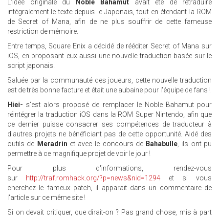
L'idée originale du
Noble Bahamut
avait été de retraduire
intégralement le texte depuis le Japonais, tout en étendant la ROM
de Secret of Mana, afin de ne plus souffrir de cette fameuse
restriction de mémoire.
Entre temps, Square Enix a décidé de rééditer Secret of Mana sur
iOS, en proposant eux aussi une nouvelle traduction basée sur le
script japonais.
Saluée par la communauté des joueurs, cette nouvelle traduction
est de très bonne facture et était une aubaine pour l'équipe de fans !
Hiei-
s'est alors proposé de remplacer le Noble Bahamut pour
réintégrer la traduction iOS dans la ROM Super Nintendo, afin que
ce dernier puisse consacrer ses compétences de traducteur à
d'autres projets ne bénéficiant pas de cette opportunité. Aidé des
outils de
Meradrin
et avec le concours de
Bahabulle
, ils ont pu
permettre à ce magnifique projet de voir le jour !
Pour plus d'informations, rendez-vous
sur
http://traf.romhack.org/?p=news&nid=1294
et si vous
cherchez le fameux patch, il apparait dans un commentaire de
l'article sur ce même site !
Si on devait critiquer, que dirait-on ? Pas grand chose, mis à part