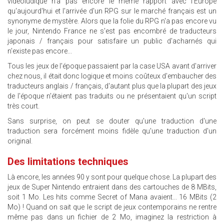
vidéoludique n'a pas encore le même rapport avec l'Europe
qu'aujourd'hui et l'arrivée d'un RPG sur le marché français est un
synonyme de mystère. Alors que la folie du RPG n'a pas encore vu
le jour, Nintendo France ne s'est pas encombré de traducteurs
japonais / français pour satisfaire un public d'acharnés qui
n'existe pas encore...
Tous les jeux de l'époque passaient par la case USA avant d'arriver
chez nous, il était donc logique et moins coûteux d'embaucher des
traducteurs anglais / français, d'autant plus que la plupart des jeux
de l'époque n'étaient pas traduits ou ne présentaient qu'un script
très court.
Sans surprise, on peut se douter qu'une traduction d'une
traduction sera forcément moins fidèle qu'une traduction d'un
original.
Des limitations techniques
Là encore, les années 90 y sont pour quelque chose. La plupart des
jeux de Super Nintendo entraient dans des cartouches de 8 MBits,
soit 1 Mo. Les hits comme Secret of Mana avaient... 16 MBits (2
Mo) ! Quand on sait que le script de jeux contemporains ne rentre
même pas dans un fichier de 2 Mo, imaginez la restriction à