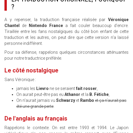
?
A y repenser, la traduction française réalisée par
Véronique
Chantel
de
Nintendo France
a fait couler beaucoup d'encre.
Tiraillée entre les fans nostalgiques du côté bon enfant de cette
traduction et les autres, on peut dire que cette version n'a laissé
personne indifférent.
Pour sa défense, rappelons quelques circonstances atténuantes
pour notre traductrice préférée.
Le côté nostalgique
Sans Véronique :
jamais les
Lievro
ne se seraient
fait rosser
,
On aurait peut-être pas eu
Athanor
et la
B. Fétiche
,
On n'aurait jamais vu
Schwarzy
et
Rambo
et ça n'aurait pas
été une grande perte
.
De l'anglais au français
Rappelons le contexte. On est entre 1993 et 1994. Le Japon