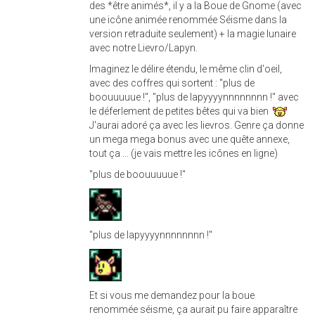
des *être animés*, il y a la Boue de Gnome (avec
une icône animée renommée Séisme dans la
version retraduite seulement) + la magie lunaire
avec notre Lievro/Lapyn.
Imaginez le délire étendu, le même clin d'oeil,
avec des coffres qui sortent : "plus de
boouuuuue !", "plus de lapyyyynnnnnnnn !" avec
le déferlement de petites bêtes qui va bien
J'aurai adoré ça avec les lievros. Genre ça donne
un mega mega bonus avec une quête annexe,
tout ça ... (je vais mettre les icônes en ligne)
"plus de boouuuuue !"
"plus de lapyyyynnnnnnnn !"
Et si vous me demandez pour la boue
renommée séisme, ça aurait pu faire apparaître