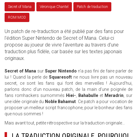
Secret of Mana
Véronique Chantel
Patch de traduction
ROM MOD
Un patch de re-traduction a été publié par des fans pour
l'édition Super Nintendo de Secret of Mana. Celui-ci
propose au joueur de vivre l'aventure au travers d'une
traduction plus fidèle, car basée sur les textes japonais
originaux.
Secret of Mana
sur
Super Nintendo
n'a pas fini de faire parler de
lui ! Quand la perle de
Squaresoft
ne nous livre pas un nouveau
secret, ce sont les fans qui font des merveilles ! Aujourd'hui,
parlons donc d'un nouveau patch, de la main d'une poignée de
fans romhackers surnommés
Hiei-
,
Bahabulle
et
Meradrin
, sur
une idée originale du
Noble Bahamut
. Ce patch a pour vocation de
proposer un meilleur script francophone, pour le bonheur des fans
que nous sommes !
Mais avant tout, petite rétrospective sur la traduction originale...
LA TRADUCTION ORIGINALE, POURQUOI