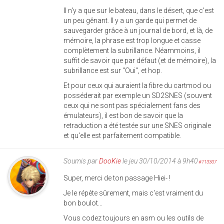
Il n'y a que sur le bateau, dans le désert, que c'est
un peu gênant. Il y a un garde qui permet de
sauvegarder grâce à un journal de bord, et là, de
mémoire, la phrase est trop longue et casse
complètement la subrillance. Néammoins, il
suffit de savoir que par défaut (et de mémoire), la
subrillance est sur "Oui", et hop.
Et pour ceux qui auraient la fibre du cartmod ou
posséderait par exemple un SD2SNES (souvent
ceux qui ne sont pas spécialement fans des
émulateurs), il est bon de savoir que la
retraduction a été testée sur une SNES originale
et qu'elle est parfaitement compatible.
Soumis par
DooKie
le jeu 30/10/2014 à 9h40
#113307
Super, merci de ton passage Hiei- !
Je le répète sûrement, mais c'est vraiment du
bon boulot...
Vous codez toujours en asm ou les outils de