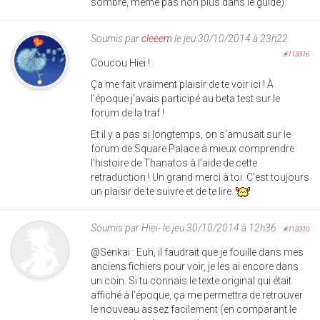
sombre, même pas non plus dans le guide).
Soumis par
cleeem
le jeu 30/10/2014 à 23h22
#113316
Coucou Hiei !
Ça me fait vraiment plaisir de te voir ici ! À
l'époque j'avais participé au beta test sur le
forum de la traf !
Et il y a pas si longtemps, on s'amusait sur le
forum de Square Palace à mieux comprendre
l'histoire de Thanatos à l'aide de cette
retraduction ! Un grand merci à toi. C'est toujours
un plaisir de te suivre et de te lire.
Soumis par
Hiei-
le jeu 30/10/2014 à 12h36
#113310
@Senkai : Euh, il faudrait que je fouille dans mes
anciens fichiers pour voir, je les ai encore dans
un coin. Si tu connais le texte original qui était
affiché à l'époque, ça me permettra de retrouver
le nouveau assez facilement (en comparant le