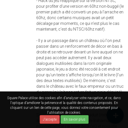
- Hack du jeu réappliqué sur la version NTSC,
pour profiter d'une version en 60hz non-buggé (le
premier patch a été converti un peu à l'arrache en
60hz, donc certains musiques avait un petit
décalage par moments, ce qui n'est plus le cas
maintenant, c'est du NTSC/60hz natif).
- Il y a un passage dans un château où l'on peut
passer dans un renforcement de décor en bas à
droite et se retrouver devant un livre auquel on ne
peut pas accéder autrement. Il y avait deux
dialogues inutilisées dans la rom originale
japonaise, le jeu a donc été recodé à cet endroit
pour qu'un texte s'affiche lorsqu'on lit le livre (l'un
des deux textes inutilisés). De mémoire, c'est
dans le château avec le faux empereur ou un truc
du genre (où le boss est en fait un ninja déguisé)
et le texte en question indique justement la
Square Palace utilise des cookies afin d'analyser votre navigation, et ce, dans
l'optique d'améliorer la petinence et la qualité des contenus proposés. En
supercherie du boss avant de l'affronter.
cliquant sur un lien de cette page, vous donnez votre consentement pour
l'utilisation de cookies.
Sinon, le script n'a pas été retraduit (même si ça
J'accepte
En savoir plus
aurait pu être refait par Le Noble Bahamut ou
moi-même) car j'ai lu les deux (VO et nouvelle