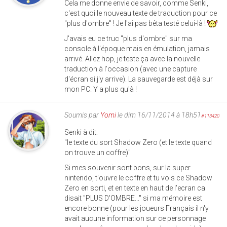
Cela me donne envie de savoir, comme Senki,
c'est quoi le nouveau texte de traduction pour ce
"plus d'ombre" ! Je l'ai pas bêta testé celui-là !
J'avais eu ce truc "plus d'ombre" sur ma
console à l'époque mais en émulation, jamais
arrivé. Allez hop, je teste ça avec la nouvelle
traduction à l'occasion (avec une capture
d'écran si j'y arrive). La sauvegarde est déjà sur
mon PC. Y a plus qu'à !
Soumis par
Yomi
le dim 16/11/2014 à 18h51
#113420
Senki à dit:
"le texte du sort Shadow Zero (et le texte quand
on trouve un coffre)"
Si mes souvenir sont bons, sur la super
nintendo, t'ouvre le coffre et tu vois ce Shadow
Zero en sorti, et en texte en haut de l'ecran ca
disait "PLUS D'OMBRE..." si ma mémoire est
encore bonne (pour les joueurs Français il n'y
avait aucune information sur ce personnage