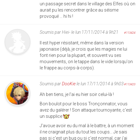
un passage secret dans le village des Elfes où on
aurait pu les rencontrer grâce au séisme
provoqué ... hi hi !
Soumis par
Hiei-
le lun 17/11/2014 à 9h21
#113424
Il est hyper résistant, même dans la version
japonaise (déjà, je crois que les magies ne lui
font rien pour la plupart, et souvent vu ses
mouvements, on le tappe dans le vide lorsqu'on
le frappe au corps-à-corps).
Soumis par
DooKie
le lun 17/11/2014 à 9h03
#113423
Ah ben tiens, je l'ai eu hier soir celui-là !
Bon boulot pour le boss Tronçonnator, vous
avez du galérer ! Son attaque tournoyante, c'est
un supplice
J'avoue avoir eu du mal à le battre, à un moment
il ne craignait plus du tout les coups... Je sais
pas si c'est un bug ou si c'est normal, car j'ai