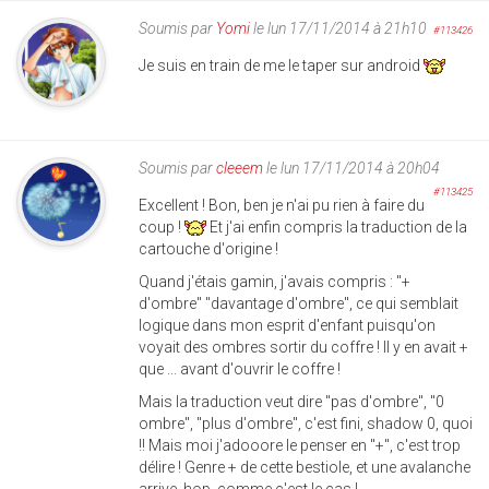
Soumis par
Yomi
le lun 17/11/2014 à 21h10
#113426
Je suis en train de me le taper sur android
Soumis par
cleeem
le lun 17/11/2014 à 20h04
#113425
Excellent ! Bon, ben je n'ai pu rien à faire du
coup !
Et j'ai enfin compris la traduction de la
cartouche d'origine !
Quand j'étais gamin, j'avais compris : "+
d'ombre" "davantage d'ombre", ce qui semblait
logique dans mon esprit d'enfant puisqu'on
voyait des ombres sortir du coffre ! Il y en avait +
que ... avant d'ouvrir le coffre !
Mais la traduction veut dire "pas d'ombre", "0
ombre", "plus d'ombre", c'est fini, shadow 0, quoi
!! Mais moi j'adooore le penser en "+", c'est trop
délire ! Genre + de cette bestiole, et une avalanche
arrive, hop, comme c'est le cas !