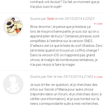
romhack ont évolué ? Ca fait un moment que je
n'ai plus suivi le sujet !
Soumis par
Senki
le mer 29/10/2014 à 22h23
#113306
Wow énorme ! Je pense que je testerai ça
lors de ma prochaine partie, je suis sûr qu'on y
apprend plein de trucs ! Certaines phrases sont
simplifiées à l'extrême sur la version SNES...
D'ailleurs est-ce que le texte du sort Shadow Zero
(et le texte quand on trouve un coffre) change ?
Dans la version iOS on n'apprend pas grand
chose, et malgré de nombreuses tentatives, je
n'ai pas réussi à faire la magie.
Soumis par
Hiei-
le mer 29/10/2014 à 21h05
#113304
Je suis le Hiei- en question, et je cherchais des
infos sur Secret of Mana pour autre chose
(répondre dans un forum, et je cherchais donc à
vérifier une information), et je suis tombé sur la
news correspondante suite à mes recherches.