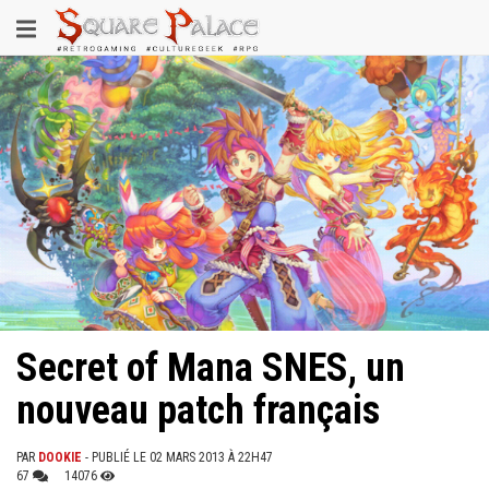
Aller
Toggle
au
contenu
navigation
principal
Secret of Mana SNES, un
nouveau patch français
PAR
DOOKIE
- PUBLIÉ LE 02 MARS 2013 À 22H47
67
14076