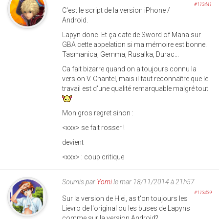
#113441
C'est le script de la version iPhone /
Android.
Lapyn donc. Et ça date de Sword of Mana sur
GBA cette appelation si ma mémoire est bonne.
Tasmanica, Gemma, Rusalka, Durac...
Ca fait bizarre quand on a toujours connu la
version V. Chantel, mais il faut reconnaître que le
travail est d'une qualité remarquable malgré tout
Mon gros regret sinon :
<xxx> se fait rosser !
devient
<xxx> : coup critique
Soumis par
Yomi
le mar 18/11/2014 à 21h57
#113439
Sur la version de Hiei, as t'on toujours les
Lievro de l'original ou les buses de Lapyns
comme sur la version Android?