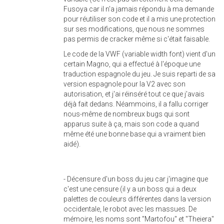
Fusoya car il n'a jamais répondu à ma demande
pour réutiliser son code et il a mis une protection
sur ses modifications, que nous ne sommes
pas permis de cracker même si c'était faisable.
Le code de la VWF (variable width font) vient d'un
certain Magno, qui a effectué à l'époque une
traduction espagnole du jeu. Je suis reparti de sa
version espagnole pour la V2 avec son
autorisation, et j'ai réinséré tout ce que j'avais
déjà fait dedans. Néammoins, il a fallu corriger
nous-même de nombreux bugs qui sont
apparus suite à ça, mais son code a quand
même été une bonne base qui a vraiment bien
aidé).
- Décensure d'un boss du jeu car j'imagine que
c'est une censure (il y a un boss qui a deux
palettes de couleurs différentes dans la version
occidentale, le robot avec les massues. De
mémoire, les noms sont "Martofou" et "Theiera"