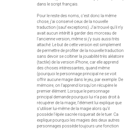
dans le script français.
Pour le reste des noms, c'est donc la même
chose, j'ai conservé ceux de la nouvelle
traduction (sauf exceptions). J'ai trouvé qu'il n'y
avait aucun intérêt à garder des morceau de
l'ancienne version, même si j'y suis aussi très
attaché. Le but de cette version est simplement
de permettre de profiter de la nouvelle traduction
sans devoir se coltiner la jouabilité très aléatoire
(tactile) de la version iPhone, car elle apprend
des choses intéressantes, quand même
(pourquoi le personnage principal ne se voit
offrir aucune magie dans le jeu, par exemple. De
mémoire, on l'apprend lorsqu'on récupère le
premier élément. Lorsque le personnage
principal demande pourquoi lui n'a pas droit à
récupérer de la magie, l'élément lui explique que
s'utiliser lui-même de la magie alors qu'il
possède l'épée sacrée risquerait de le tuer. Ca
explique pourquoi les magies des deux autres
personnages possède toujours une fonction