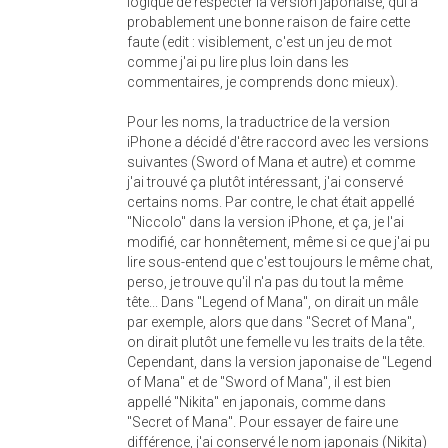
logique de respecter la version japonaise, qui a
probablement une bonne raison de faire cette
faute (edit : visiblement, c'est un jeu de mot
comme j'ai pu lire plus loin dans les
commentaires, je comprends donc mieux).
Pour les noms, la traductrice de la version
iPhone a décidé d'être raccord avec les versions
suivantes (Sword of Mana et autre) et comme
j'ai trouvé ça plutôt intéressant, j'ai conservé
certains noms. Par contre, le chat était appellé
"Niccolo" dans la version iPhone, et ça, je l'ai
modifié, car honnêtement, même si ce que j'ai pu
lire sous-entend que c'est toujours le même chat,
perso, je trouve qu'il n'a pas du tout la même
tête... Dans "Legend of Mana", on dirait un mâle
par exemple, alors que dans "Secret of Mana",
on dirait plutôt une femelle vu les traits de la tête.
Cependant, dans la version japonaise de "Legend
of Mana" et de "Sword of Mana", il est bien
appellé "Nikita" en japonais, comme dans
"Secret of Mana". Pour essayer de faire une
différence, j'ai conservé le nom japonais (Nikita)