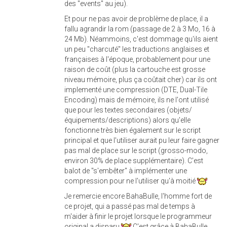
des "events" au jeu).
Et pour ne pas avoir de problème de place, il a
fallu agrandir la rom (passage de 2 à 3 Mo, 16 à
24 Mb). Néammoins, c'est dommage qu'ils aient
un peu "charcuté" les traductions anglaises et
françaises à l'époque, probablement pour une
raison de coût (plus la cartouche est grosse
niveau mémoire, plus ça coûtait cher) car ils ont
implementé une compression (DTE, Dual-Tile
Encoding) mais de mémoire, ils ne l'ont utilisé
que pour les textes secondaires (objets/
équipements/descriptions) alors qu'elle
fonctionne très bien également sur le script
principal et que l'utiliser aurait pu leur faire gagner
pas mal de place sur le script (grosso-modo,
environ 30% de place supplémentaire). C'est
balot de "s'embêter" à implémenter une
compression pour ne l'utiliser qu'à moitié
Je remercie encore BahaBulle, l'homme fort de
ce projet, qui a passé pas mal de temps à
m'aider à finir le projet lorsque le programmeur
original a disparu
C'est grâce à BahaBulle