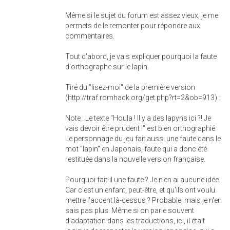
Même si le sujet du forum est assez vieux, je me
permets de le remonter pour répondre aux
commentaires.
Tout d'abord, je vais expliquer pourquoi la faute
d'orthographe sur le lapin.
Tiré du "lisez-moi" de la première version
(http://traf.romhack.org/get.php?rt=2&ob=913) :
Note : Le texte "Houla ! Il y a des lapyns ici ?! Je
vais devoir être prudent !" est bien orthographié.
Le personnage du jeu fait aussi une faute dans le
mot "lapin" en Japonais, faute qui a donc été
restituée dans la nouvelle version française.
Pourquoi fait-il une faute ? Je n'en ai aucune idée.
Car c'est un enfant, peut-être, et qu'ils ont voulu
mettre l'accent là-dessus ? Probable, mais je n'en
sais pas plus. Même si on parle souvent
d'adaptation dans les traductions, ici, il était