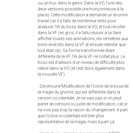
ou un truc dans le genre. Dans la VO, l'une des
deux versions possède une tronçonneuse à la
place). Cette modification a demandé un énorme
travail car il a fallu de nombreux tests pour
analyser l'IA du boss dans la VO, et tout recoller
dans la VF (en gros, il a fallu réussir à lui faire
afficher toutes ses animations, les remettres aux
bons endroits dans la VF, et ensuite retester que
tout était ok). Sa forme transformée étant
différente de la VF, l'IA de la VF ne collait plus. Le
boss est d'ailleurs d'un niveau de difficulté plus
relevé dans la VO (et l'est donc également dans
la nouvelle VF).
- Décensure/Modification de l'icône de la boue de
la magie du gnome, qui est différente dans la
version occidentale. Je ne sais pas si on peut
parler de censure ou juste de modification, car je
ne vois pas trop la raison du changement. A part
que l'icône occidentale est bien plus
représentative de la magie, mais à part ça...