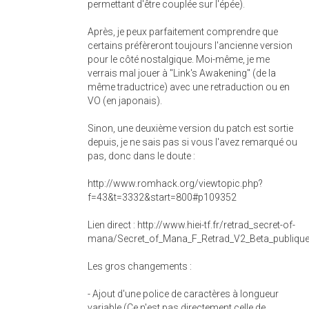
permettant d'être couplée sur l'épée).
Après, je peux parfaitement comprendre que
certains préfèreront toujours l'ancienne version
pour le côté nostalgique. Moi-même, je me
verrais mal jouer à "Link's Awakening" (de la
même traductrice) avec une retraduction ou en
VO (en japonais).
Sinon, une deuxième version du patch est sortie
depuis, je ne sais pas si vous l'avez remarqué ou
pas, donc dans le doute :
http://www.romhack.org/viewtopic.php?
f=43&t=3332&start=800#p109352
Lien direct : http://www.hiei-tf.fr/retrad_secret-of-
mana/Secret_of_Mana_F_Retrad_V2_Beta_publique
Les gros changements :
- Ajout d'une police de caractères à longueur
variable (Ce n'est pas directement celle de