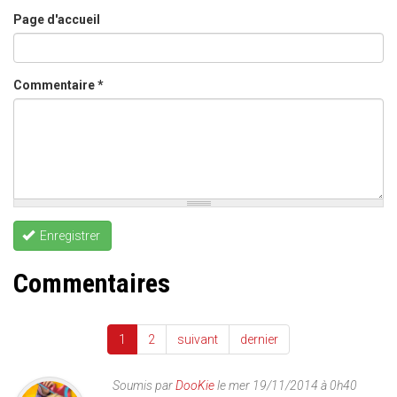
Page d'accueil
Commentaire
*
Enregistrer
Commentaires
1
2
suivant
dernier
Soumis par
DooKie
le mer 19/11/2014 à 0h40