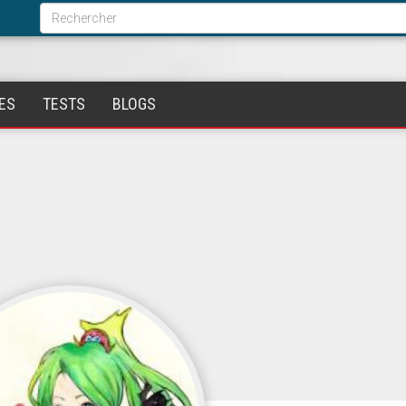
Formulaire
de
Rechercher
recherche
ES
TESTS
BLOGS