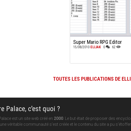
Super Mario RPG Editor
15/08/2010
ELLIAK
0
62
TOUTES LES PUBLICATIONS DE ELL
e Palace, c'est quoi ?
alace est un site web créé en
2000
. Le but était de proposer des encycl
une véritable communauté s'est créée et le contenu du site a pu s'étoffer