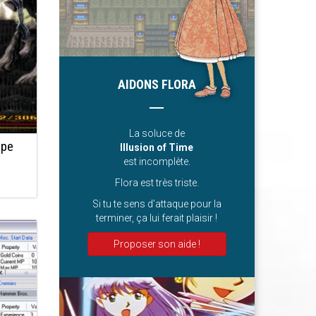
AIDONS FLORA
La soluce de
ype
Illusion of Time
est incomplète.
Flora est très triste.
Si tu te sens d’attaque pour la
terminer, ça lui ferait plaisir !
Proposer son aide !