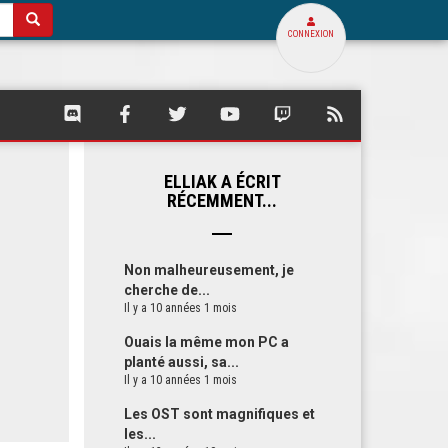
CONNEXION
SQUARE
SQUARE
SQUARE
SQUARE
SQUARE
FLUX
PALACE
PALACE
PALACE
PALACE
PALACE
RSS
SUR
SUR
SUR
SUR
SUR
DE
DISCORD
FACEBOOK
TWITTER
YOUTUBE
TWITCH
SQUARE
ELLIAK A ÉCRIT
PALACE
RÉCEMMENT...
Non malheureusement, je
cherche de...
Il y a 10 années 1 mois
Ouais la même mon PC a
planté aussi, sa...
Il y a 10 années 1 mois
Les OST sont magnifiques et
les...