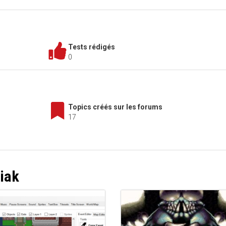
Tests rédigés
0
Topics créés sur les forums
17
liak