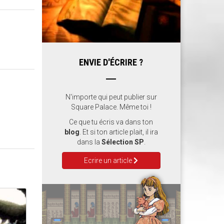
ENVIE D'ÉCRIRE ?
N'importe qui peut publier sur
Square Palace. Même toi !
Ce que tu écris va dans ton
blog
. Et si ton article plait, il ira
dans la
Sélection SP
.
Ecrire un article