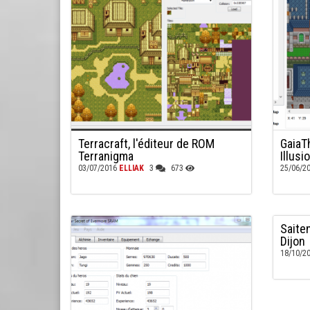
Terracraft, l'éditeur de ROM
GaiaT
Terranigma
Illusi
03/07/2016
ELLIAK
3
673
25/06/2
Saite
Dijon
18/10/2