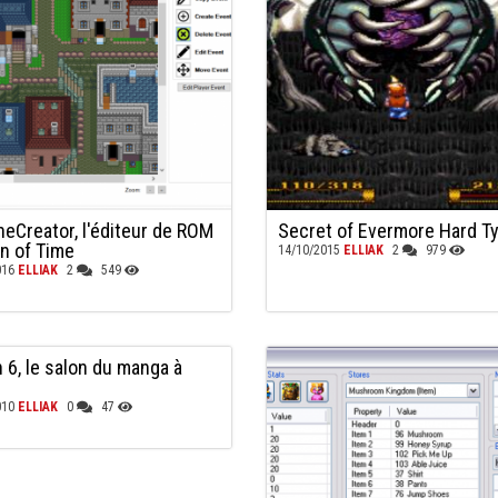
heCreator, l'éditeur de ROM
Secret of Evermore Hard T
on of Time
14/10/2015
ELLIAK
2
979
016
ELLIAK
2
549
n 6, le salon du manga à
010
ELLIAK
0
47