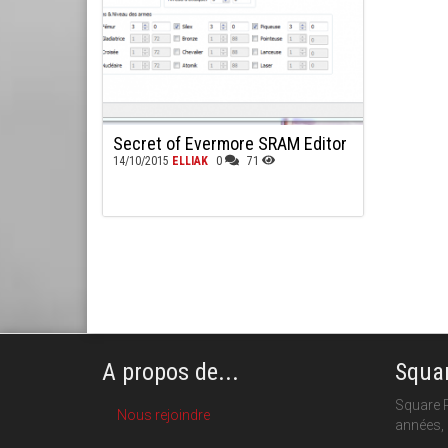
Secret of Evermore SRAM Editor
14/10/2015
ELLIAK
0
71
A propos de...
Squar
Square P
Nous rejoindre
années, 