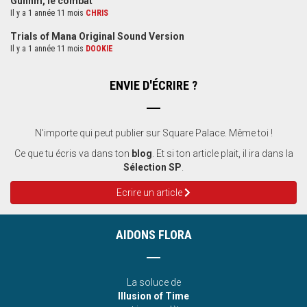
Gunnm, le combat
Il y a 1 année 11 mois
CHRIS
Trials of Mana Original Sound Version
Il y a 1 année 11 mois
DOOKIE
ENVIE D'ÉCRIRE ?
N'importe qui peut publier sur Square Palace. Même toi !
Ce que tu écris va dans ton
blog
. Et si ton article plait, il ira dans la
Sélection SP
.
Ecrire un article
AIDONS FLORA
La soluce de
Illusion of Time