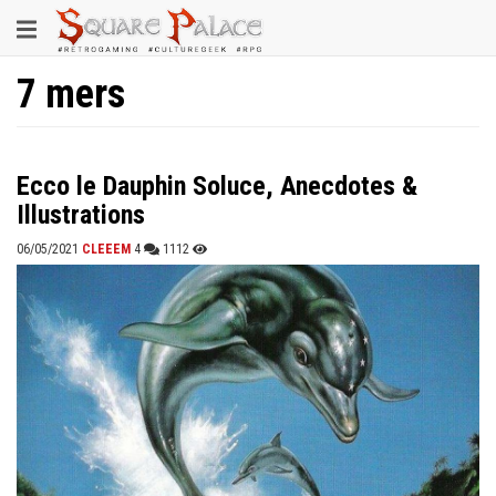
Aller
Toggle
au
contenu
navigation
principal
7 mers
Ecco le Dauphin Soluce, Anecdotes &
Illustrations
06/05/2021
CLEEEM
4
1112