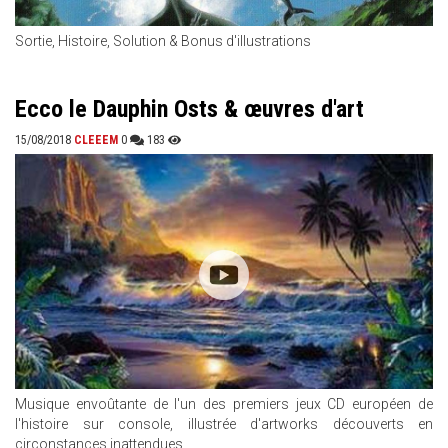
Sortie, Histoire, Solution & Bonus d'illustrations
Ecco le Dauphin Osts & œuvres d'art
15/08/2018
CLEEEM
0
183
Musique envoûtante de l'un des premiers jeux CD européen de
l'histoire sur console, illustrée d'artworks découverts en
circonstances inattendues.