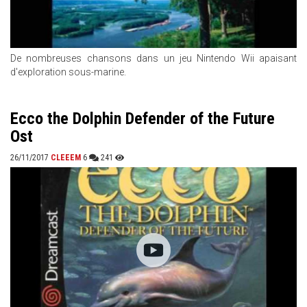
De nombreuses chansons dans un jeu Nintendo Wii apaisant
d'exploration sous-marine.
Ecco the Dolphin Defender of the Future
Ost
26/11/2017
CLEEEM
6
241