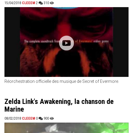
15/04/2018
CLEEEM
2
310
Réorchestration officielle des musique de Secret of Evermore.
Zelda Link's Awakening, la chanson de
Marine
08/02/2018
CLEEEM
0
900