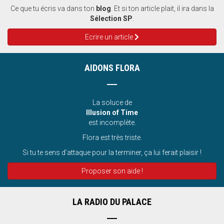
Ce que tu écris va dans ton
blog
. Et si ton article plait, il ira dans la
Sélection SP
.
Ecrire un article
AIDONS FLORA
La soluce de
Illusion of Time
est incomplète.
Flora est très triste.
Si tu te sens d’attaque pour la terminer, ça lui ferait plaisir !
Proposer son aide !
LA RADIO DU PALACE