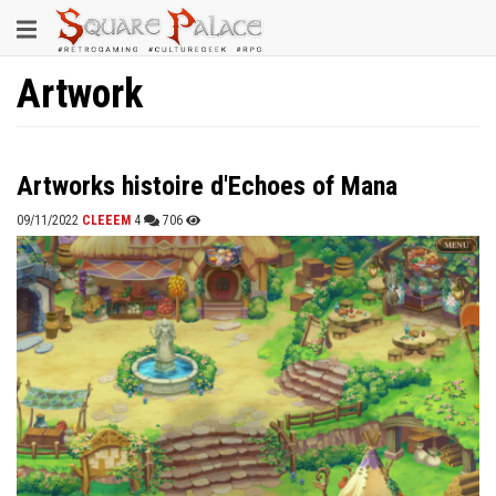
Aller
Toggle
au
contenu
navigation
principal
Artwork
Artworks histoire d'Echoes of Mana
09/11/2022
CLEEEM
4
706