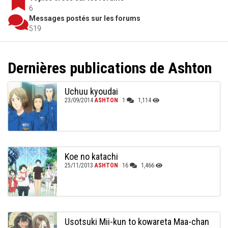
6
Messages postés sur les forums
519
Dernières publications de Ashton
Uchuu kyoudai
23/09/2014
ASHTON
1
1,114
Koe no katachi
25/11/2013
ASHTON
16
1,466
Usotsuki Mii-kun to kowareta Maa-chan