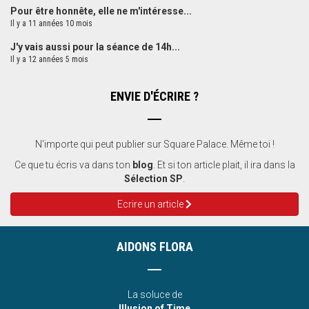
Pour être honnête, elle ne m'intéresse...
Il y a 11 années 10 mois
J'y vais aussi pour la séance de 14h...
Il y a 12 années 5 mois
ENVIE D'ÉCRIRE ?
N'importe qui peut publier sur Square Palace. Même toi !
Ce que tu écris va dans ton
blog
. Et si ton article plait, il ira dans la
Sélection SP
.
Ecrire un article
AIDONS FLORA
La soluce de
Illusion of Time