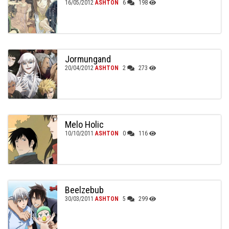
16/05/2012
ASHTON
6
198
Jormungand
20/04/2012
ASHTON
2
273
Melo Holic
10/10/2011
ASHTON
0
116
Beelzebub
30/03/2011
ASHTON
5
299