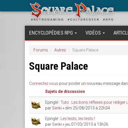
Aller
au
contenu
principal
ENCYCLOPÉDIES RPG
VIDÉOS
ARTICL
Forums
Autres
Square Palace
Square Palace
Connectez vous
pour poster un nouveau message dans
Sujets de discussion
Epinglé :
Tuto : Les bons réflexes pour rédiger 
par
Senki
» dim 25/08/2013 à 22h34
Epinglé :
Les tests, les tests !
par
Senki
» jeu 07/03/2013 à 13h26