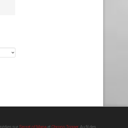
opédies sur
Secret of Mana
et
Chrono Trigger
. Au fil des