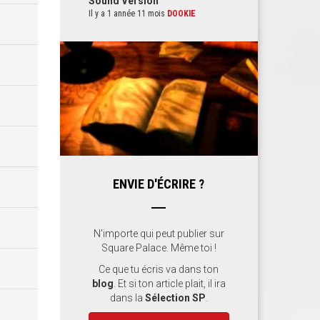
Sound Version
Il y a 1 année 11 mois
DOOKIE
ENVIE D'ÉCRIRE ?
N'importe qui peut publier sur
Square Palace. Même toi !
Ce que tu écris va dans ton
blog
. Et si ton article plait, il ira
dans la
Sélection SP
.