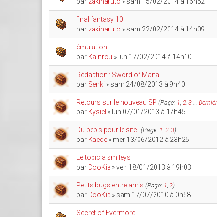
par
zakinaruto
» sam 15/02/2014 à 16h52
final fantasy 10
par
zakinaruto
» sam 22/02/2014 à 14h09
émulation
par
Kainrou
» lun 17/02/2014 à 14h10
Rédaction : Sword of Mana
par
Senki
» sam 24/08/2013 à 9h40
Retours sur le nouveau SP
(Page:
1
,
2
,
3
…
Derniè
par
Kysiel
» lun 07/01/2013 à 17h45
Du pep's pour le site !
(Page:
1
,
2
,
3
)
par
Kaede
» mer 13/06/2012 à 23h25
Le topic à smileys
par
DooKie
» ven 18/01/2013 à 19h03
Petits bugs entre amis
(Page:
1
,
2
)
par
DooKie
» sam 17/07/2010 à 0h58
Secret of Evermore