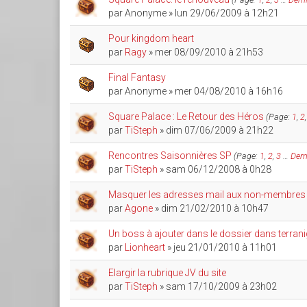
par
Anonyme
» lun 29/06/2009 à 12h21
Pour kingdom heart
par
Ragy
» mer 08/09/2010 à 21h53
Final Fantasy
par
Anonyme
» mer 04/08/2010 à 16h16
Square Palace : Le Retour des Héros
(Page:
1
,
2
par
TiSteph
» dim 07/06/2009 à 21h22
Rencontres Saisonnières SP
(Page:
1
,
2
,
3
…
Dern
par
TiSteph
» sam 06/12/2008 à 0h28
Masquer les adresses mail aux non-membres
par
Agone
» dim 21/02/2010 à 10h47
Un boss à ajouter dans le dossier dans terra
par
Lionheart
» jeu 21/01/2010 à 11h01
Elargir la rubrique JV du site
par
TiSteph
» sam 17/10/2009 à 23h02