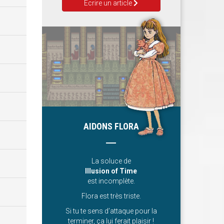
Ecrire un article
AIDONS FLORA
La soluce de
Illusion of Time
est incomplète.
Flora est très triste.
Si tu te sens d’attaque pour la
terminer, ça lui ferait plaisir !