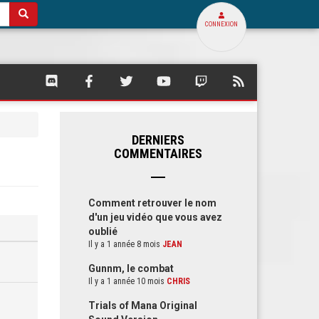
CONNEXION
SQUARE
SQUARE
SQUARE
SQUARE
SQUARE
FLUX
PALACE
PALACE
PALACE
PALACE
PALACE
RSS
SUR
SUR
SUR
SUR
SUR
DE
DISCORD
FACEBOOK
TWITTER
YOUTUBE
TWITCH
SQUARE
PALACE
DERNIERS
COMMENTAIRES
Comment retrouver le nom
d'un jeu vidéo que vous avez
oublié
Il y a 1 année 8 mois
JEAN
Gunnm, le combat
Il y a 1 année 10 mois
CHRIS
Trials of Mana Original