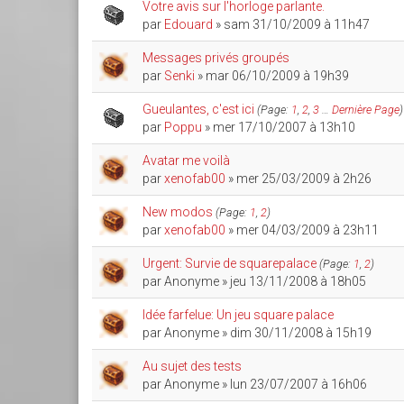
Votre avis sur l'horloge parlante.
par
Edouard
» sam 31/10/2009 à 11h47
Messages privés groupés
par
Senki
» mar 06/10/2009 à 19h39
Gueulantes, c'est ici
(Page:
1
,
2
,
3
…
Dernière Page
)
par
Poppu
» mer 17/10/2007 à 13h10
Avatar me voilà
par
xenofab00
» mer 25/03/2009 à 2h26
New modos
(Page:
1
,
2
)
par
xenofab00
» mer 04/03/2009 à 23h11
Urgent: Survie de squarepalace
(Page:
1
,
2
)
par
Anonyme
» jeu 13/11/2008 à 18h05
Idée farfelue: Un jeu square palace
par
Anonyme
» dim 30/11/2008 à 15h19
Au sujet des tests
par
Anonyme
» lun 23/07/2007 à 16h06