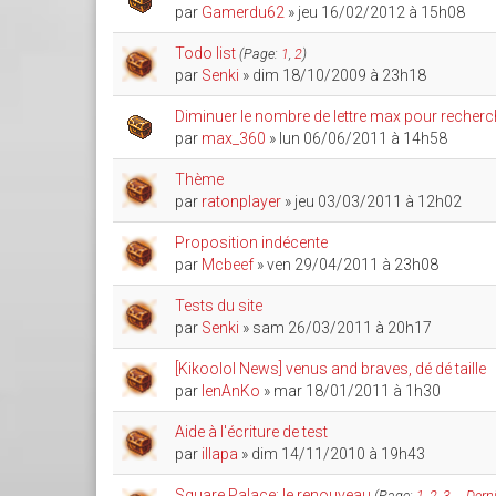
par
Gamerdu62
» jeu 16/02/2012 à 15h08
Todo list
(Page:
1
,
2
)
par
Senki
» dim 18/10/2009 à 23h18
Diminuer le nombre de lettre max pour recher
par
max_360
» lun 06/06/2011 à 14h58
Thème
par
ratonplayer
» jeu 03/03/2011 à 12h02
Proposition indécente
par
Mcbeef
» ven 29/04/2011 à 23h08
Tests du site
par
Senki
» sam 26/03/2011 à 20h17
[Kikoolol News] venus and braves, dé dé taille
par
IenAnKo
» mar 18/01/2011 à 1h30
Aide à l'écriture de test
par
illapa
» dim 14/11/2010 à 19h43
Square Palace: le renouveau
(Page:
1
,
2
,
3
…
Dern