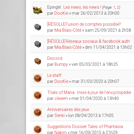
Epinglé :
Les news, les news !
(Page:
1
,
2
)
par
DooKie
» mar 26/02/2013 à 20h00
[RÉSOLU] Fusion de comptes possible?
par
Mia Blais-Côté
» sam 25/09/2021 à 2h58
[RÉSOLU] Réseaux sociaux & facebook auth
par
Mia Blais-Côté
» dim 11/04/2021 à 13h02
Discord
par
Bumpy
» ven 05/03/2021 à 18h25
Le staff
par
DooKie
» mar 31/03/2020 à 20h07
Trials of Mana : mise à jour de l'encyclopédie
par
cleeem
» mer 01/04/2020 à 13h40
Anniversaires des jeux
par
Senki
» lun 08/04/2013 à 17h05
Suggestions Dossier Tales of Phantasia
par
Nakim
» mer 16/09/2015 à 21h29