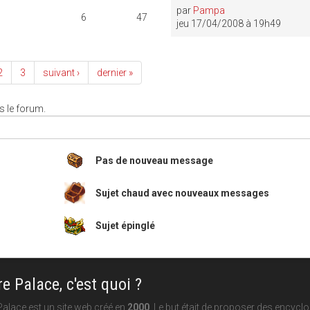
par
Pampa
6
47
jeu 17/04/2008 à 19h49
2
3
suivant ›
dernier »
 le forum.
Pas de nouveau message
Sujet chaud avec nouveaux messages
Sujet épinglé
e Palace, c'est quoi ?
alace est un site web créé en
2000
. Le but était de proposer des encycl