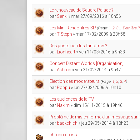
Le renouveau de Square Palace ?
par
Senki
» mar 27/09/2016 à 18h56
Les Mini-Rencontres SP
(Page:
1
,
2
,
3
…
Dernière 
par
TiSteph
» mar 17/02/2009 à 23h58
Des posts non lus fantômes?
par
Lionheart
» ven 11/03/2016 à 9h33
Concert Distant Worlds [Organisation]
par
Ashton
» ven 21/02/2014 à 9h47
Election des modérateurs
(Page:
1
,
2
,
3
,
4
)
par
Poppu
» lun 27/03/2006 à 10h10
Les audiences de la TV
par
Nakim
» dim 15/11/2015 à 19h46
Problème de mis en forme d'un message sur 
par
backchich
» jeu 29/05/2014 à 18h23
chrono cross