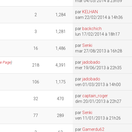
mar 04/03/2014 à 23h59
par
KELHAN
2
1,284
sam 22/02/2014 à 14h36
par
backchich
3
1,281
lun 17/02/2014 à 18h17
par
Senki
16
1,486
mar 27/08/2013 à 16h28
par
jadobado
re Page
)
218
4,391
mer 19/06/2013 à 22h35
par
jadobado
106
1,175
ven 01/03/2013 à 14h00
par
captain_roger
32
470
dim 20/01/2013 à 22h27
par
Senki
77
289
ven 11/01/2013 à 21h26
par
Gamerdu62