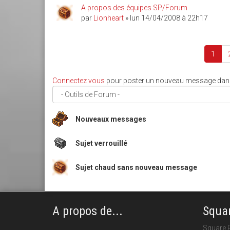
A propos des équipes SP/Forum
par
Lionheart
» lun 14/04/2008 à 22h17
1
Connectez vous
pour poster un nouveau message dans
Nouveaux messages
Sujet verrouillé
Sujet chaud sans nouveau message
A propos de...
Squar
Square P