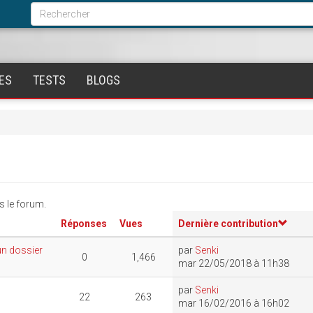
Formulaire
de
Rechercher
recherche
ES
TESTS
BLOGS
 le forum.
Réponses
Vues
Dernière contribution
un dossier
par
Senki
0
1,466
mar 22/05/2018 à 11h38
par
Senki
22
263
mar 16/02/2016 à 16h02