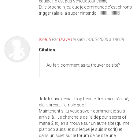
équipe ( c'est pas sérieux tout ca!!!!!).
Et le prochain jeu que je commance c'est chrono
trigger (alala la super nintendo!!!!!!!!!!!!!!!!!!!!!!!)!
#3465
Par
Draven
le sam 14/05/2005 à 18h08
Citation
Au fait, comment as-tu trouver ce site?
Je le trouve génial, trop beau et trop bien réalisé,
clair, préci... Terrible quoi!
Maintenant si tu veux savoir comment je suis
arrivé là... Je cherchais de l'aide pour secret of
mana 2 et j'en ai trouvé sur un autre site (qui me
plait bcp aussi et sur lequel je suis inscrit) et
dans un sujet sur le forum de ce site une