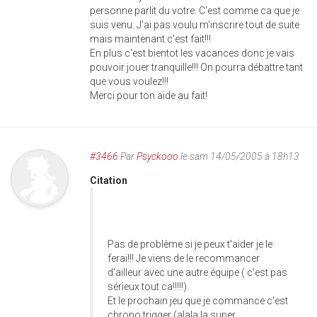
personne parlit du votre. C'est comme ca que je
suis venu. J'ai pas voulu m'inscrire tout de suite
mais maintenant c'est fait!!!
En plus c'est bientot les vacances donc je vais
pouvoir jouer tranquille!!! On pourra débattre tant
que vous voulez!!!
Merci pour ton aide au fait!
#3466
Par
Psyckooo
le sam 14/05/2005 à 18h13
Citation
Pas de problème si je peux t'aider je le
ferai!!! Je viens de le recommancer
d'ailleur avec une autre équipe ( c'est pas
sérieux tout ca!!!!!).
Et le prochain jeu que je commance c'est
chrono trigger (alala la super