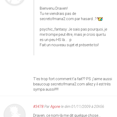
Bienvenu Draven!
Tu ne viendrais pas de
secretofmana2.com par hasard...?
psychic_fantasy: Je sais pas pourquoi, je
me trompe peut être, mais je crois que tu
es un peu HS là... : p
Fait un nouveau sujet et présente toi!
T'es trop fort comment t'a fait?? PS: j'aime aussi
beaucoup secretofmana2.com allez y il est très
sympa aussi!!!!!
#3478
Par
Agone
le dim 01/11/2009 à 20h56
Draven, ce nom-là me dit quelque chose...