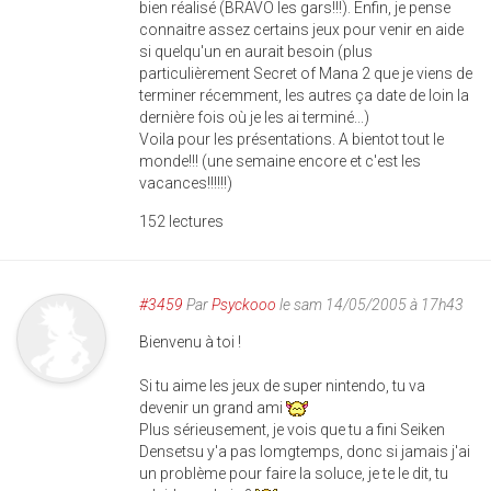
bien réalisé (BRAVO les gars!!!). Enfin, je pense
connaitre assez certains jeux pour venir en aide
si quelqu'un en aurait besoin (plus
particulièrement Secret of Mana 2 que je viens de
terminer récemment, les autres ça date de loin la
dernière fois où je les ai terminé...)
Voila pour les présentations. A bientot tout le
monde!!! (une semaine encore et c'est les
vacances!!!!!!)
152 lectures
#3459
Par
Psyckooo
le sam 14/05/2005 à 17h43
Bienvenu à toi !
Si tu aime les jeux de super nintendo, tu va
devenir un grand ami
Plus sérieusement, je vois que tu a fini Seiken
Densetsu y'a pas lomgtemps, donc si jamais j'ai
un problème pour faire la soluce, je te le dit, tu