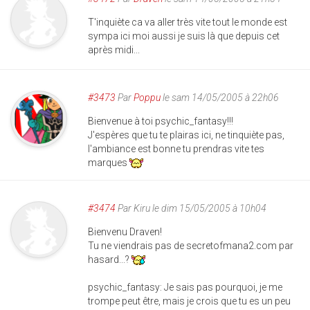
T'inquiète ca va aller très vite tout le monde est
sympa ici moi aussi je suis là que depuis cet
après midi...
#3473
Par
Poppu
le sam 14/05/2005 à 22h06
Bienvenue à toi psychic_fantasy!!!
J'espères que tu te plairas ici, ne tinquiète pas,
l'ambiance est bonne tu prendras vite tes
marques
#3474
Par
Kiru
le dim 15/05/2005 à 10h04
Bienvenu Draven!
Tu ne viendrais pas de secretofmana2.com par
hasard...?
psychic_fantasy: Je sais pas pourquoi, je me
trompe peut être, mais je crois que tu es un peu