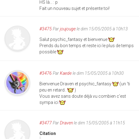
HS là... : p
Fait un nouveau sujet et présente toi!
#3475
Par
joujouge
le dim 15/05/2005 à 10h13
Salut psychic_fantasy et bienvenue
Prends du bon temps et reste ici le plus de temps
possible
#3476
Par
Kaede
le dim 15/05/2005 à 10h30
Bienvenue Draven et psychic_fantasy
(un 'ti
peu en retard..
)
Vous avez sans doute déjà vu combien c'est
sympa ici
#3477
Par
Draven
le dim 15/05/2005 à 11h15
Citation