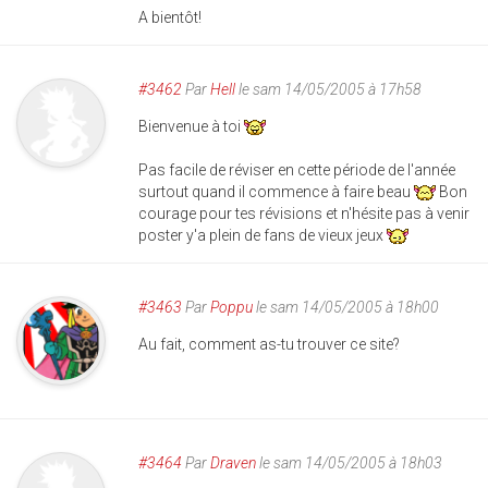
A bientôt!
#3462
Par
Hell
le sam 14/05/2005 à 17h58
Bienvenue à toi
Pas facile de réviser en cette période de l'année
surtout quand il commence à faire beau
Bon
courage pour tes révisions et n'hésite pas à venir
poster y'a plein de fans de vieux jeux
#3463
Par
Poppu
le sam 14/05/2005 à 18h00
Au fait, comment as-tu trouver ce site?
#3464
Par
Draven
le sam 14/05/2005 à 18h03