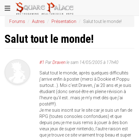
Aller
Toggle
au
contenu
navigation
Forums
Autres
Présentation
Salut tout le monde!
principal
Salut tout le monde!
#1
Par
Draven
le
sam 14/05/2005 à 17h40
Salut tout le monde, après quelques difficultés
j'arrive enfin à poster (merci à Dookie et Poppu
surtout...). Moi c'est Draven, j'ai 20 ans et je suis
étudiant (donc sensé être en pleine révision à
l'heure qu'il est...mais je m'y met dès que j'ai
posté!!!!).
Je me suis inscrit sur le site car je suis un fan de
RPG (toutes consoles confondues) et que
depuis peu je me suis remis à jouer à des bon
vieux jeux de super nintendo, l'autre raison est
que je trouve ce site vraiment trop beau et super