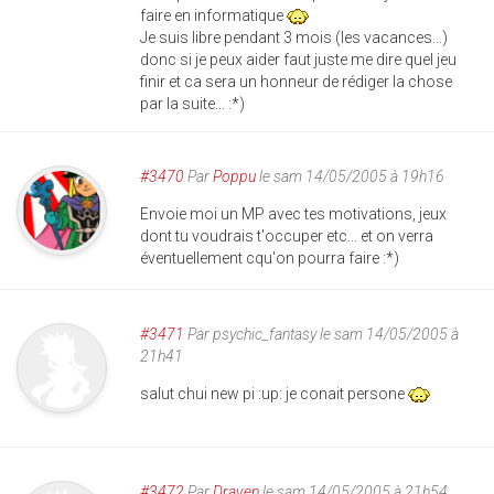
faire en informatique
Je suis libre pendant 3 mois (les vacances...)
donc si je peux aider faut juste me dire quel jeu
finir et ca sera un honneur de rédiger la chose
par la suite... :*)
#3470
Par
Poppu
le sam 14/05/2005 à 19h16
Envoie moi un MP avec tes motivations, jeux
dont tu voudrais t'occuper etc... et on verra
éventuellement cqu'on pourra faire :*)
#3471
Par
psychic_fantasy
le sam 14/05/2005 à
21h41
salut chui new pi :up: je conait persone
#3472
Par
Draven
le sam 14/05/2005 à 21h54