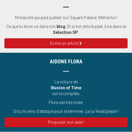
N'importe qui peut publier sur Square Palace. Même toi !
Ce que tu écris va dans ton
blog
. Et si ton article plait, il ira dans la
Sélection SP
.
Ecrire un article
AIDONS FLORA
La soluce de
Illusion of Time
est incomplète.
Flora est très triste.
Si tu te sens d’attaque pour la terminer, ça lui ferait plaisir !
Proposer son aide !