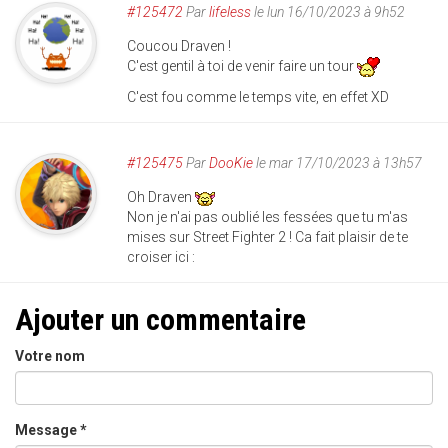
#125472
Par
lifeless
le lun 16/10/2023 à 9h52
Coucou Draven !
C'est gentil à toi de venir faire un tour
C'est fou comme le temps vite, en effet XD
#125475
Par
DooKie
le mar 17/10/2023 à 13h57
Oh Draven
Non je n'ai pas oublié les fessées que tu m'as
mises sur Street Fighter 2 ! Ca fait plaisir de te
croiser ici :
Ajouter un commentaire
Votre nom
Message
*