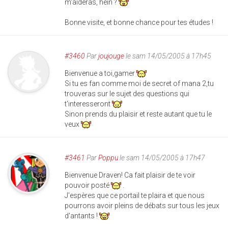
m'aideras, hein ?
Bonne visite, et bonne chance pour tes études !
#3460
Par
joujouge
le sam 14/05/2005 à 17h45
Bienvenue a toi,gamer
Si tu es fan comme moi de secret of mana 2,tu
trouveras sur le sujet des questions qui
t'interesseront
Sinon prends du plaisir et reste autant que tu le
veux
#3461
Par
Poppu
le sam 14/05/2005 à 17h47
Bienvenue Draven! Ca fait plaisir de te voir
pouvoir posté
.
J'espères que ce portail te plaira et que nous
pourrons avoir pleins de débats sur tous les jeux
d'antants !