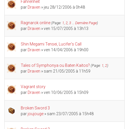
Fahrenheit
par
Draven
» jeu 28/12/2006 à 0h48
Ragnarok online
(Page:
1
,
2
,
3
…
Dernière Page
)
par
Draven
» ven 15/07/2005 à 13h13
Shin Megami Tensei, Lucifer's Call
par
Draven
» ven 14/04/2006 à 19h00
Tales of Symphonya ou Baten Kaitos?
(Page:
1
,
2
)
par
Draven
» sam 21/05/2005 à 11h59
Vagrant story
par
Draven
» ven 10/06/2005 à 15h09
Broken Sword 3
par
joujouge
» sam 23/07/2005 à 15h48