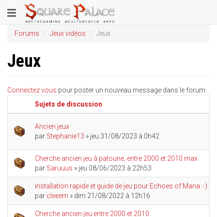
Aller
Toggle
au
contenu
navigation
Forums
Jeux vidéos
Jeux
principal
Jeux
Connectez vous
pour poster un nouveau message dans le forum.
Sujets de discussion
Ancien jeux
par
Stephanie13
» jeu 31/08/2023 à 0h42
Cherche ancien jeu à patoune, entre 2000 et 2010 max
par
Saruuus
» jeu 08/06/2023 à 22h53
installation rapide et guide de jeu pour Echoes of Mana :-)
par
cleeem
» dim 21/08/2022 à 12h16
Cherche ancien jeu entre 2000 et 2010