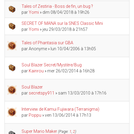
Tales of Zestiria - Boss de fin, un bug ?
par
Yomi
» dim 08/04/2018 à 19h26
SECRET OF MANA sur la SNES Classic Mini
par
Yomi
» jeu 29/03/2018 à 21h57
Tales of Phantasia sur GBA
par
Anonyme
» lun 10/04/2006 à 13h05
Soul Blazer Secret/Mystère/Bug
par
Kainrou
» mer 26/02/2014 à 16h28
Soul Blazer
par
secretspy911
» sam 13/03/2010 à 17h16
Interview de Kamui Fujiwara (Terranigma)
par
Poppu
» ven 13/06/2014 à 17h13
Super Mario Maker
(Page:
1
,
2
)