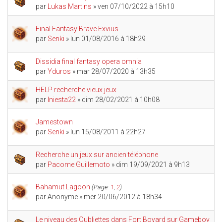
par
Lukas Martins
» ven 07/10/2022 à 15h10
Final Fantasy Brave Exvius
par
Senki
» lun 01/08/2016 à 18h29
Dissidia final fantasy opera omnia
par
Yduros
» mar 28/07/2020 à 13h35
HELP recherche vieux jeux
par
Iniesta22
» dim 28/02/2021 à 10h08
Jamestown
par
Senki
» lun 15/08/2011 à 22h27
Recherche un jeux sur ancien téléphone
par
Pacome Guillemoto
» dim 19/09/2021 à 9h13
Bahamut Lagoon
(Page:
1
,
2
)
par
Anonyme
» mer 20/06/2012 à 18h34
Le niveau des Oubliettes dans Fort Boyard sur Gameboy