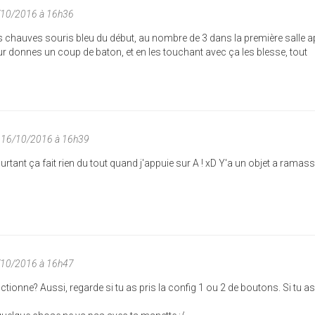
/10/2016 à 16h36
tes chauves souris bleu du début, au nombre de 3 dans la première salle a
ur donnes un coup de baton, et en les touchant avec ça les blesse, tout
 16/10/2016 à 16h39
ourtant ça fait rien du tout quand j'appuie sur A ! xD Y'a un objet a ramas
/10/2016 à 16h47
ionne? Aussi, regarde si tu as pris la config 1 ou 2 de boutons. Si tu as 