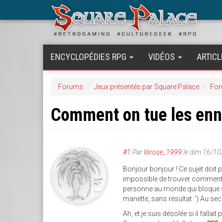
Aller
au
contenu
principal
ENCYCLOPÉDIES RPG
VIDÉOS
ARTICL
Forums
Jeux présentés par Square Palace
For
Comment on tue les enn
#1
Par
lilirose_1999
le
dim 16/10
Bonjour bonjour ! Ce sujet doit p
impossible de trouver comment 
personne au monde qui bloque su
manette, sans résultat :') Au sec
Ah, et je suis désolée si il fall