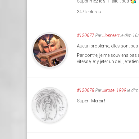
Supprimez le si il fallait pas
347 lectures
#120677
Par
Lionheart
le dim 16
Aucun problème, elles sont pas 
Par contre, je me souviens pas a
vitesse, et y jeter un oeil, je te 
#120678
Par
lilirose_1999
le dim
Super ! Mercii !