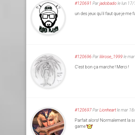
#120691
Par
jadobado
le lun 17
un des jeux qu'il faut que je me f
#120696
Par
lilirose_1999
le mar
C'est bon ça marche ! Merci !
#120697
Par
Lionheart
le mar 18
Parfait alors! Normalement la so
game