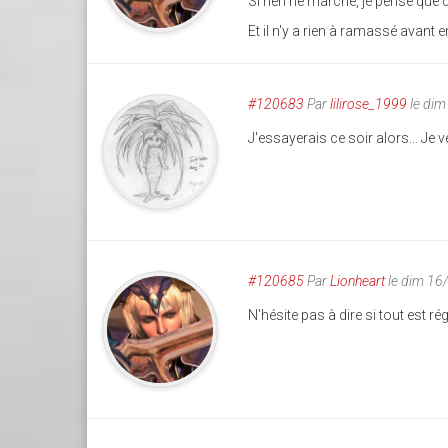
Si rien ne marche, je pense que
Et il n'y a rien à ramassé avant e
#120683
Par
lilirose_1999
le dim
J'essayerais ce soir alors... Je
#120685
Par
Lionheart
le dim 16
N'hésite pas à dire si tout est ré