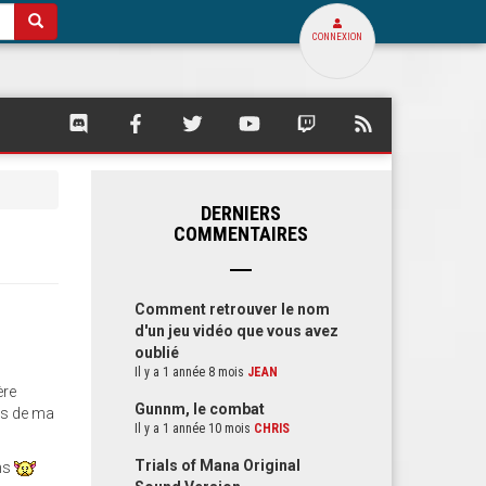
CONNEXION
SQUARE
SQUARE
SQUARE
SQUARE
SQUARE
FLUX
PALACE
PALACE
PALACE
PALACE
PALACE
RSS
SUR
SUR
SUR
SUR
SUR
DE
DISCORD
FACEBOOK
TWITTER
YOUTUBE
TWITCH
SQUARE
PALACE
DERNIERS
COMMENTAIRES
Comment retrouver le nom
d'un jeu vidéo que vous avez
oublié
Il y a 1 année 8 mois
JEAN
ère
Gunnm, le combat
ns de ma
Il y a 1 année 10 mois
CHRIS
Trials of Mana Original
ons