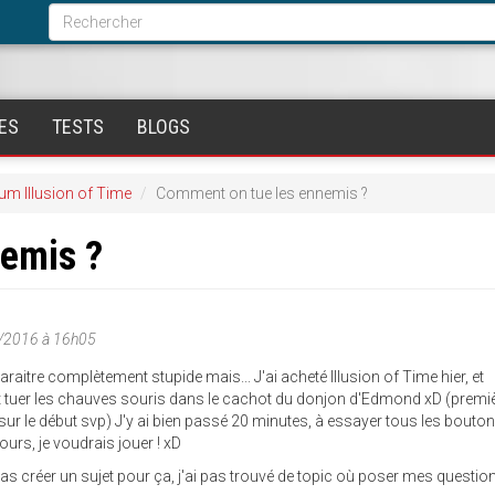
Formulaire
de
Rechercher
recherche
ES
TESTS
BLOGS
um Illusion of Time
Comment on tue les ennemis ?
emis ?
/2016 à 16h05
araitre complètement stupide mais... J'ai acheté Illusion of Time hier, et
tuer les chauves souris dans le cachot du donjon d'Edmond xD (premi
r le début svp) J'y ai bien passé 20 minutes, à essayer tous les bouto
ours, je voudrais jouer ! xD
ait pas créer un sujet pour ça, j'ai pas trouvé de topic où poser mes questi