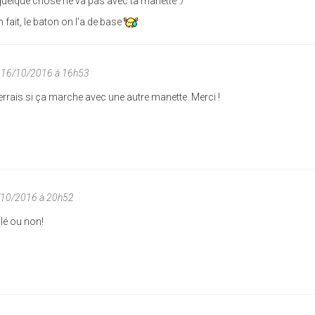
 quelque chose ne va pas avec ta manette :/
n fait, le baton on l'a de base
 16/10/2016 à 16h53
 verrais si ça marche avec une autre manette. Merci !
/10/2016 à 20h52
glé ou non!