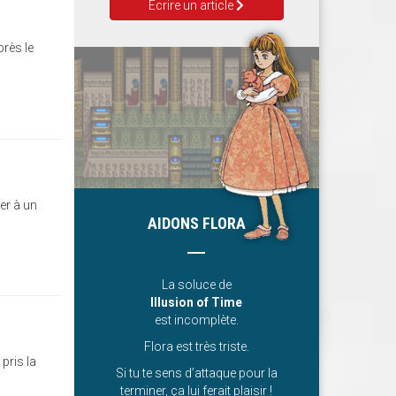
Ecrire un article
près le
ser à un
AIDONS FLORA
La soluce de
Illusion of Time
est incomplète.
Flora est très triste.
pris la
Si tu te sens d’attaque pour la
terminer, ça lui ferait plaisir !