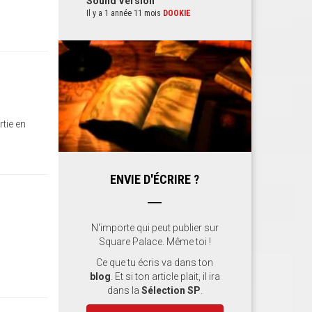
Sound Version
Il y a 1 année 11 mois
DOOKIE
rtie en
ENVIE D'ÉCRIRE ?
N'importe qui peut publier sur
Square Palace. Même toi !
Ce que tu écris va dans ton
blog
. Et si ton article plait, il ira
dans la
Sélection SP
.