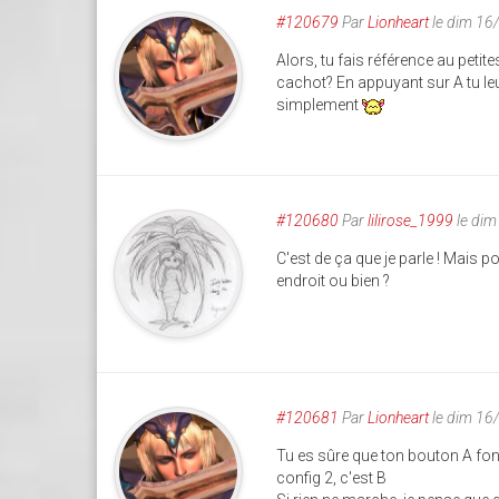
#120679
Par
Lionheart
le dim 16
Alors, tu fais référence au peti
cachot? En appuyant sur A tu le
simplement
#120680
Par
lilirose_1999
le dim
C'est de ça que je parle ! Mais p
endroit ou bien ?
#120681
Par
Lionheart
le dim 16
Tu es sûre que ton bouton A fonct
config 2, c'est B