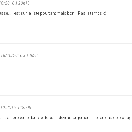
/10/2016 à 20h13
asse... Il est sur la liste pourtant mais bon... Pas le temps x)
 18/10/2016 à 13h28
/10/2016 à 18h06
lution présente dans le dossier devrait largement aller en cas de blocag