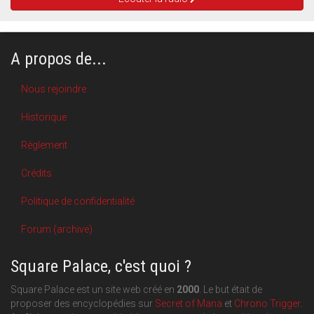
A propos de...
Nous rejoindre
Historique
Règlement
Crédits
Politique de confidentialité
Forum (archive)
Square Palace, c'est quoi ?
Square Palace est un site web créé en
2000
. Le but était de
proposer des encyclopédies sur
Secret of Mana
et
Chrono Trigger
.