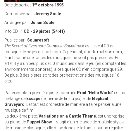
er
Date de sortie :
1
octobre 1995
Composée par :
Jeremy Soule
Arrangée par :
Julian Soule
Info CD :
1 CD - 29 pistes (54:41)
Publiée par :
Squaresoft
The Secret of Evermore Complete Soundtrack
est le seul CD de
musique de ce jeu qui soit sorti. Cependant, il porte mal son nom,
étant donné que toutes les musiques ne sont pas présentes. En
effet, il y a un peu plus de 50 musiques dans le jeu (en comptant les
environnements sonores), alors que le CD n'en comporte que 29.
De plus, 8 des pistes sont des orchestrations des musiques 16
bits.
Par exemple la première piste, nommée
Print "Hello World"
est un
mélange de
Escape
(le thème de fin du jeu) et de
Elephant
Graveyard
. Le tout est orchestré de manière à faire penser à une
musique de film.
La deuxième piste,
Variations on a Castle Theme
, est une reprise
au piano de
Puppet Show
. Il s'agit d'un mélange de multiple styles
de musique classique , elle mise donc cette fois-ci sur un registre