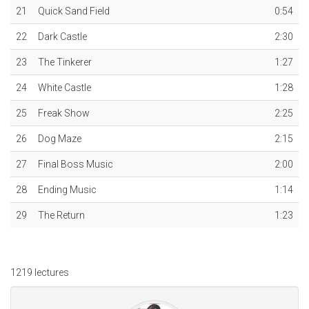
21
Quick Sand Field
0:54
22
Dark Castle
2:30
23
The Tinkerer
1:27
24
White Castle
1:28
25
Freak Show
2:25
26
Dog Maze
2:15
27
Final Boss Music
2:00
28
Ending Music
1:14
29
The Return
1:23
1219 lectures