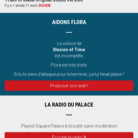
Il y a 1 année 11 mois
DOOKIE
AIDONS FLORA
La soluce de
Illusion of Time
est incomplète.
Flora est très triste.
Si tu te sens d’attaque pour la terminer, ça lui ferait plaisir !
Proposer son aide !
LA RADIO DU PALACE
Playlist Square Palace à écouter sans modération
Écouter la radio