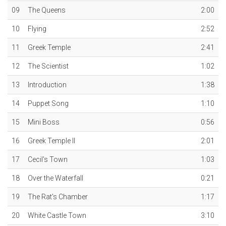
09
The Queens
2:00
10
Flying
2:52
11
Greek Temple
2:41
12
The Scientist
1:02
13
Introduction
1:38
14
Puppet Song
1:10
15
Mini Boss
0:56
16
Greek Temple II
2:01
17
Cecil's Town
1:03
18
Over the Waterfall
0:21
19
The Rat's Chamber
1:17
20
White Castle Town
3:10