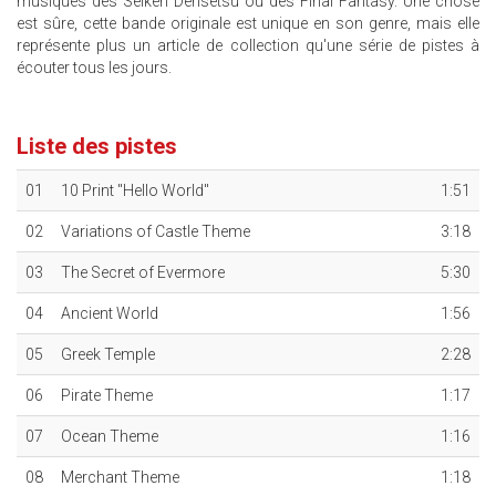
musiques des Seiken Densetsu ou des Final Fantasy. Une chose
est sûre, cette bande originale est unique en son genre, mais elle
représente plus un article de collection qu'une série de pistes à
écouter tous les jours.
Liste des pistes
01
10 Print "Hello World"
1:51
02
Variations of Castle Theme
3:18
03
The Secret of Evermore
5:30
04
Ancient World
1:56
05
Greek Temple
2:28
06
Pirate Theme
1:17
07
Ocean Theme
1:16
08
Merchant Theme
1:18