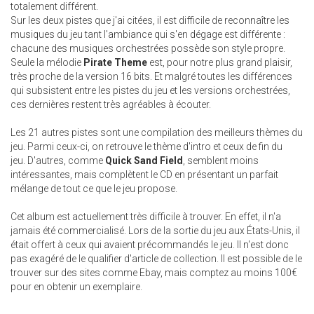
totalement différent.
Sur les deux pistes que j'ai citées, il est difficile de reconnaître les
musiques du jeu tant l'ambiance qui s'en dégage est différente :
chacune des musiques orchestrées possède son style propre.
Seule la mélodie
Pirate Theme
est, pour notre plus grand plaisir,
très proche de la version 16 bits. Et malgré toutes les différences
qui subsistent entre les pistes du jeu et les versions orchestrées,
ces dernières restent très agréables à écouter.
Les 21 autres pistes sont une compilation des meilleurs thèmes du
jeu. Parmi ceux-ci, on retrouve le thème d'intro et ceux de fin du
jeu. D'autres, comme
Quick Sand Field
, semblent moins
intéressantes, mais complètent le CD en présentant un parfait
mélange de tout ce que le jeu propose.
Cet album est actuellement très difficile à trouver. En effet, il n'a
jamais été commercialisé. Lors de la sortie du jeu aux États-Unis, il
était offert à ceux qui avaient précommandés le jeu. Il n'est donc
pas exagéré de le qualifier d'article de collection. Il est possible de le
trouver sur des sites comme Ebay, mais comptez au moins 100€
pour en obtenir un exemplaire.