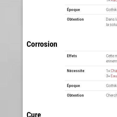
1×
Rac
Époque
Gothi
Obtention
Dans l
la solu
Corrosion
Effets
Cette 
ennemi
Nécessite
1×
Ch
3×
Ea
Époque
Gothi
Obtention
Cherch
Cure