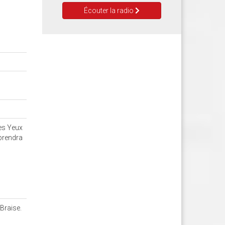
Écouter la radio
les Yeux
pprendra
Braise.