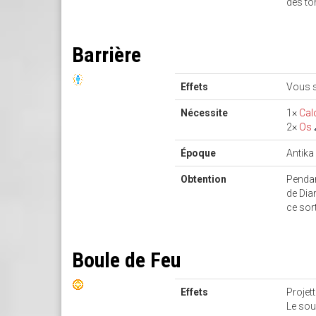
des to
Barrière
Effets
Vous s
Nécessite
1×
Cal
2×
Os
Époque
Antika
Obtention
Pendan
de Dia
ce sort
Boule de Feu
Effets
Projet
Le souf