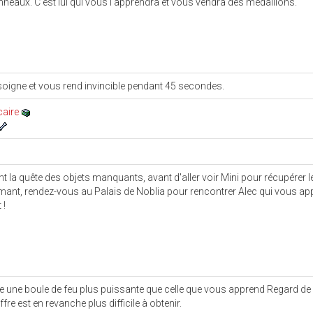
nneaux. C'est lui qui vous l'apprendra et vous vendra des médaillons.
oigne et vous rend invincible pendant 45 secondes.
caire
t la quête des objets manquants, avant d'aller voir Mini pour récupérer 
mant, rendez-vous au Palais de Noblia pour rencontrer Alec qui vous a
 !
te une boule de feu plus puissante que celle que vous apprend Regard de 
fre est en revanche plus difficile à obtenir.