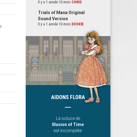
Il y a 1 année 10 mois
CHRIS
Trials of Mana Original
Sound Version
Il y a 1 année 10 mois
DOOKIE
e
AIDONS FLORA
La soluce de
Illusion of Time
est incomplète.