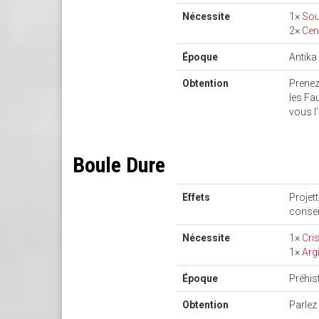
Nécessite
1×
Sou
2×
Cen
Époque
Antika
Obtention
Prenez
les Fau
vous l
Boule Dure
Effets
Projet
consei
Nécessite
1×
Cris
1×
Argi
Époque
Préhis
Obtention
Parlez