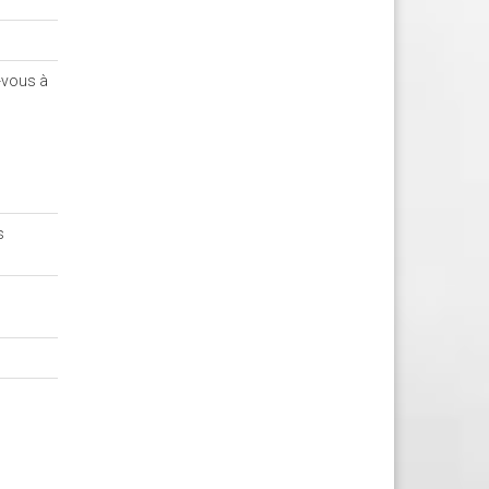
z-vous à
s