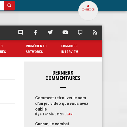
CONNEXION
SQUARE
SQUARE
SQUARE
SQUARE
SQUARE
FLUX
PALACE
PALACE
PALACE
PALACE
PALACE
RSS
SUR
SUR
SUR
SUR
SUR
DE
TS
INGRÉDIENTS
FORMULES
DISCORD
FACEBOOK
TWITTER
YOUTUBE
TWITCH
SQUARE
QUES
ARTWORKS
INTERVIEW
PALACE
DERNIERS
COMMENTAIRES
Comment retrouver le nom
d'un jeu vidéo que vous avez
oublié
Il y a 1 année 8 mois
JEAN
Gunnm, le combat