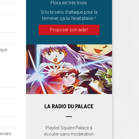
Flora est très triste.
Si tu te sens d’attaque pour la
terminer, ça lui ferait plaisir !
Proposer son aide !
 que
LA RADIO DU PALACE
Playlist Square Palace à
rrière
écouter sans modération