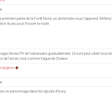
ine
ka
a première partie de la Forêt Noire, un alchimiste vous l'apprend. Référe
tion du jeu pour trouver la route.
magie ôte les PV de l'adversaire graduellement. Ce sort peut cibler tous le
s de l'écran, tout comme Vague de Chaleur.
ampignon
u
ka
ez un personnage dans les égouts d'Ivory.