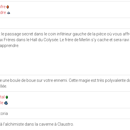
fre
dre
 le passage secret dans le coin inférieur gauche de la pièce où vous aff
x Frères dans le Hall du Colysée. Le frère de Merlin s'y cache et sera ravi
'apprendre.
te une boule de boue sur votre ennemi. Cette magie est très polyvalente 
llée.
tal
le
toria
 à l'alchimiste dans la caverne à Claustro.