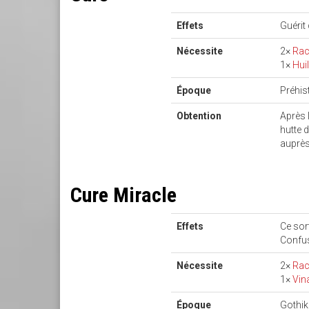
Effets
Guérit
Nécessite
2×
Rac
1×
Hui
Époque
Préhis
Obtention
Après 
hutte 
auprès
Cure Miracle
Effets
Ce sor
Confu
Nécessite
2×
Rac
1×
Vin
Époque
Gothi