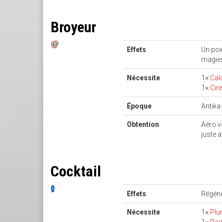
Broyeur
Effets
Un poi
magies
Nécessite
1×
Cal
1×
Cir
Époque
Antika
Obtention
Aéro v
juste a
Cocktail
Effets
Régénè
Nécessite
1×
Pl