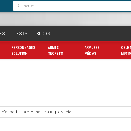
Formulaire
de
Rechercher
recherche
ES
TESTS
BLOGS
PERSONNAGES
ARMES
ARMURES
OBJE
SOLUTION
SECRETS
MÉDIAS
MUSI
 d'absorber la prochaine attaque subie.