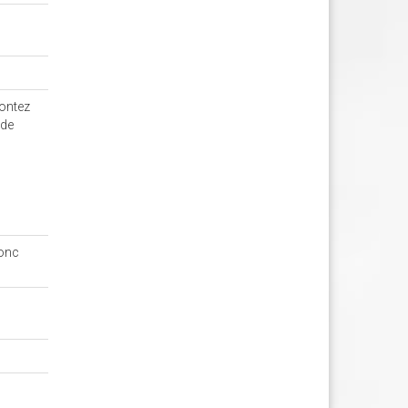
rontez
 de
donc