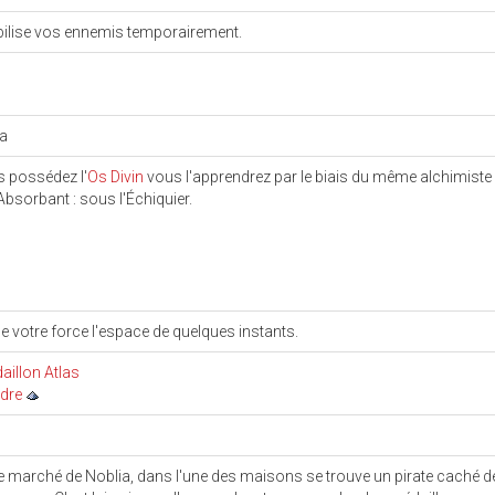
lise vos ennemis temporairement.
ka
s possédez l'
Os Divin
vous l'apprendrez par le biais du même alchimiste
'Absorbant : sous l'Échiquier.
e votre force l'espace de quelques instants.
aillon Atlas
dre
e marché de Noblia, dans l'une des maisons se trouve un pirate caché de