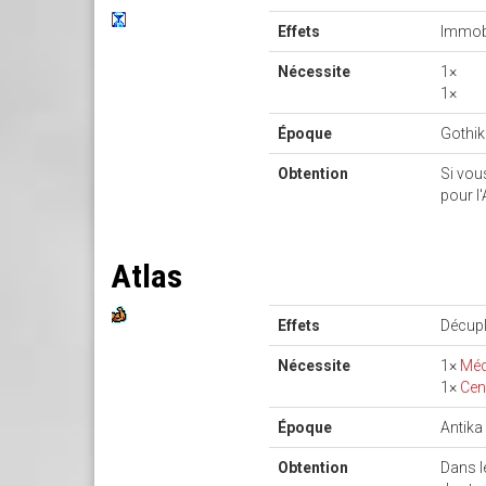
Effets
Immobi
Nécessite
1×
1×
Époque
Gothi
Obtention
Si vou
pour l
Atlas
Effets
Décupl
Nécessite
1×
Méd
1×
Cen
Époque
Antika
Obtention
Dans l