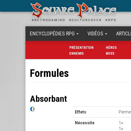
Aller
au
contenu
principal
ENCYCLOPÉDIES RPG
VIDÉOS
ARTICL
PRÉSENTATION
HÉROS
ENNEMIS
BOSS
Formules
Absorbant
Effets
Permet
Nécessite
1×
1×