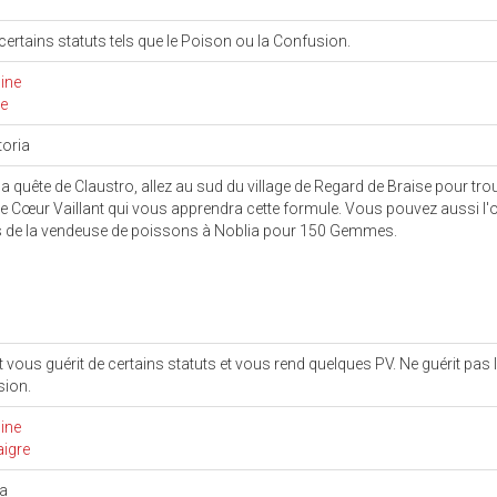
 certains statuts tels que le Poison ou la Confusion.
ine
le
toria
la quête de Claustro, allez au sud du village de Regard de Braise pour trou
de Cœur Vaillant qui vous apprendra cette formule. Vous pouvez aussi l'o
 de la vendeuse de poissons à Noblia pour 150 Gemmes.
t vous guérit de certains statuts et vous rend quelques PV. Ne guérit pas 
sion.
ine
aigre
ka