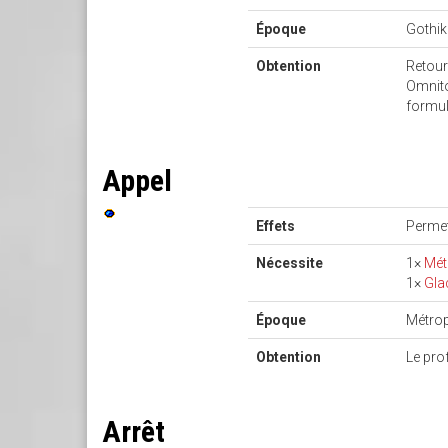
Époque
Gothi
Obtention
Retour
Omnito
formul
Appel
Effets
Permet
Nécessite
1×
Mét
1×
Gla
Époque
Métrop
Obtention
Le pro
Arrêt