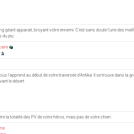
ng géant apparait, broyant votre ennemi. C'est sans doute l'une des meil
 du jeu.
caire
e
ous l'apprend au début de votre traversée d'Antika. Il se trouve dans la gr
vant le désert.
re la totalité des PV de votre héros, mais pas de votre chien.
ume