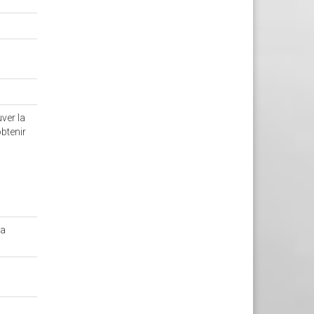
ver la
btenir
la