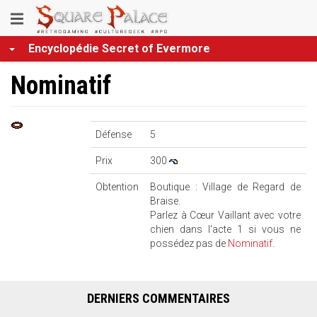
Aller
Toggle
au
contenu
navigation
Encyclopédie Secret of Evermore
principal
Nominatif
Défense
5
Prix
300
Obtention
Boutique : Village de Regard de
Braise.
Parlez à Cœur Vaillant avec votre
chien dans l'acte 1 si vous ne
possédez pas de
Nominatif
.
DERNIERS COMMENTAIRES