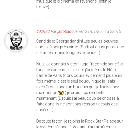
musique et le cinéma en revanche (enfin je
trouve).
#92982
Par
jadobado
le ven 21/01/2011 à 22h15
Candide et George dandin! Les seules oeuvres
que j'ai à peu près aimé. (Surtout aussi parce que
c'était les moins longues je pense...)
Nuu : Je connais Victor Hugo (façon de parler) et
tous ces auteurs, d'ailleurs j'ai même lu Nôtre
dame de Paris (hors cours évidement) plusieurs
fois même, c'est le seul bouquin que je lisais
avec Croc blanc (un bouquin que je lisais chez
ma nounou
) je crois... ça remonte
maintenant (Depuis j'ai beaucoup de choses à
faire donc ils ne sont pas ressortit depuis des
années...)
De toute façon, je rejoins la Rock Star Palace sur
le système éducatif. Voltaire, j'aurai sûrement