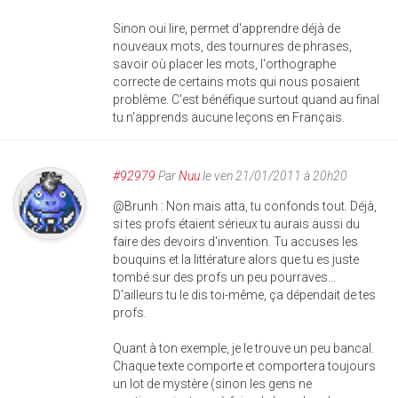
Sinon oui lire, permet d'apprendre déjà de
nouveaux mots, des tournures de phrases,
savoir où placer les mots, l'orthographe
correcte de certains mots qui nous posaient
problème. C'est bénéfique surtout quand au final
tu n'apprends aucune leçons en Français.
#92979
Par
Nuu
le ven 21/01/2011 à 20h20
@Brunh : Non mais atta, tu confonds tout. Déjà,
si tes profs étaient sérieux tu aurais aussi du
faire des devoirs d'invention. Tu accuses les
bouquins et la littérature alors que tu es juste
tombé sur des profs un peu pourraves...
D'ailleurs tu le dis toi-même, ça dépendait de tes
profs.
Quant à ton exemple, je le trouve un peu bancal.
Chaque texte comporte et comportera toujours
un lot de mystère (sinon les gens ne