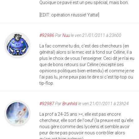
Quoique ce pavé est un peu spécial, mais bon.
[EDIT: opération réussie! Yatta!]
#92986
Par
Nuu
le ven 21/01/2011 à 23h00
La fac comme tu dis, c'est des chercheurs (en
général) alors si le mec est à fond sur Céline, il a
plus le choix de vous l'enseigner. Ceci dit je n'ai eu
que de bons retours sur Céline (excepté ses
opinions politiques bien entendu) et comme je ne
l'ai pas lu, je ne peux pas te dire si c'est tip-top ou
tip-flop.
#92987
Par
Brunhild
le ven 21/01/2011 à 23h24
La prof a 24-25 ans ><, elle est pas encore
chercheur, elle sort de l'oeuf (la preuve est qu'elle
nous gère comme des lycéens et semble avoir
peur de ne pas pouvoir nous contrôler alors