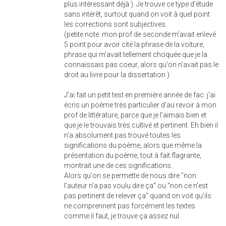
plus intéressant déjà ). Je trouve ce type d'étude
sans intérêt, surtout quand on voit à quel point
les corrections sont subjectives.
(petite note: mon prof de seconde m'avait enlevé
5 point pour avoir cité la phrase de la voiture,
phrase qui m'avait tellement choquée que je la
connaissais pas coeur, alors qu'on n'avait pas le
droit au livre pour la dissertation )
J'ai fait un petit test en première année de fac: j'ai
écris un poème très particulier d'au revoir à mon
prof de littérature, parce que je l'aimais bien et
que je le trouvais très cultivé et pertinent. Eh bien il
n'a absolument pas trouvé toutes les
significations du poème, alors que même la
présentation du poème, tout à fait flagrante,
montrait une de ces significations.
Alors qu'on se permette de nous dire "non
l'auteur n'a pas voulu dire ça" ou "non ce n'est
pas pertinent de relever ça" quand on voit qu'ils
ne comprennent pas forcément les textes
comme il faut, je trouve ça assez nul.