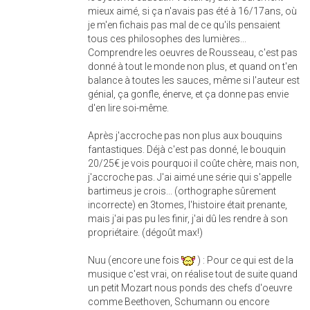
mieux aimé, si ça n'avais pas été à 16/17ans, où
je m'en fichais pas mal de ce qu'ils pensaient
tous ces philosophes des lumières...
Comprendre les oeuvres de Rousseau, c'est pas
donné à tout le monde non plus, et quand on t'en
balance à toutes les sauces, même si l'auteur est
génial, ça gonfle, énerve, et ça donne pas envie
d'en lire soi-même.
Après j'accroche pas non plus aux bouquins
fantastiques. Déjà c'est pas donné, le bouquin
20/25€ je vois pourquoi il coûte chère, mais non,
j'accroche pas. J'ai aimé une série qui s'appelle
bartimeus je crois... (orthographe sûrement
incorrecte) en 3tomes, l'histoire était prenante,
mais j'ai pas pu les finir, j'ai dû les rendre à son
propriétaire. (dégoût max!)
Nuu (encore une fois
) : Pour ce qui est de la
musique c'est vrai, on réalise tout de suite quand
un petit Mozart nous ponds des chefs d'oeuvre
comme Beethoven, Schumann ou encore