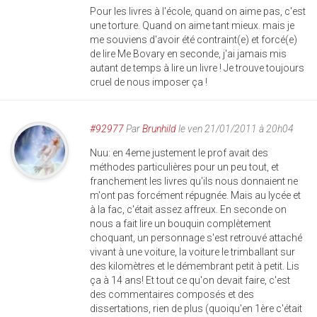
Pour les livres à l'école, quand on aime pas, c'est
une torture. Quand on aime tant mieux. mais je
me souviens d'avoir été contraint(e) et forcé(e)
de lire Me Bovary en seconde, j'ai jamais mis
autant de temps à lire un livre ! Je trouve toujours
cruel de nous imposer ça !
#92977
Par
Brunhild
le ven 21/01/2011 à 20h04
Nuu: en 4eme justement le prof avait des
méthodes particulières pour un peu tout, et
franchement les livres qu'ils nous donnaient ne
m'ont pas forcément répugnée. Mais au lycée et
à la fac, c'était assez affreux. En seconde on
nous a fait lire un bouquin complètement
choquant, un personnage s'est retrouvé attaché
vivant à une voiture, la voiture le trimballant sur
des kilomètres et le démembrant petit à petit. Lis
ça à 14 ans! Et tout ce qu'on devait faire, c'est
des commentaires composés et des
dissertations, rien de plus (quoiqu'en 1ère c'était