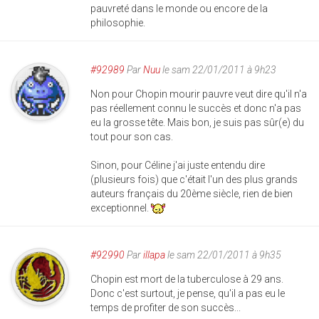
pauvreté dans le monde ou encore de la
philosophie.
#92989
Par
Nuu
le sam 22/01/2011 à 9h23
Non pour Chopin mourir pauvre veut dire qu'il n'a
pas réellement connu le succès et donc n'a pas
eu la grosse tête. Mais bon, je suis pas sûr(e) du
tout pour son cas.
Sinon, pour Céline j'ai juste entendu dire
(plusieurs fois) que c'était l'un des plus grands
auteurs français du 20ème siècle, rien de bien
exceptionnel.
#92990
Par
illapa
le sam 22/01/2011 à 9h35
Chopin est mort de la tuberculose à 29 ans.
Donc c'est surtout, je pense, qu'il a pas eu le
temps de profiter de son succès...