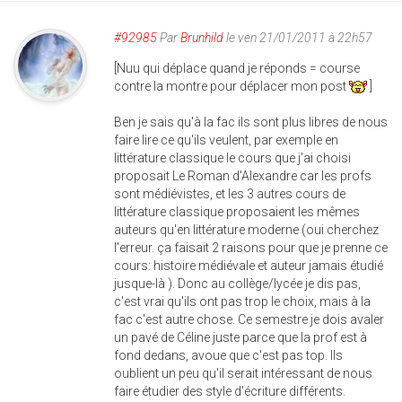
#92985
Par
Brunhild
le ven 21/01/2011 à 22h57
[Nuu qui déplace quand je réponds = course
contre la montre pour déplacer mon post
]
Ben je sais qu'à la fac ils sont plus libres de nous
faire lire ce qu'ils veulent, par exemple en
littérature classique le cours que j'ai choisi
proposait Le Roman d'Alexandre car les profs
sont médiévistes, et les 3 autres cours de
littérature classique proposaient les mêmes
auteurs qu'en littérature moderne (oui cherchez
l'erreur. ça faisait 2 raisons pour que je prenne ce
cours: histoire médiévale et auteur jamais étudié
jusque-là ). Donc au collège/lycée je dis pas,
c'est vrai qu'ils ont pas trop le choix, mais à la
fac c'est autre chose. Ce semestre je dois avaler
un pavé de Céline juste parce que la prof est à
fond dedans, avoue que c'est pas top. Ils
oublient un peu qu'il serait intéressant de nous
faire étudier des style d'écriture différents.