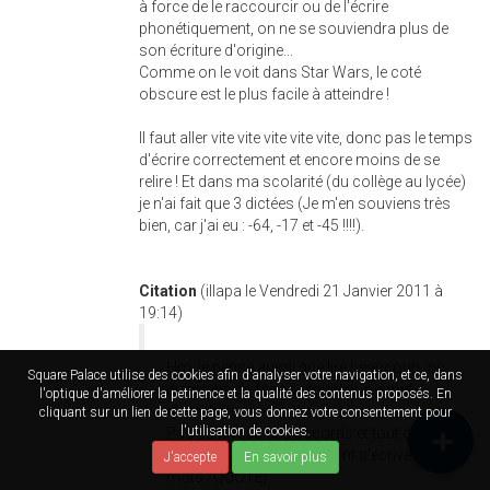
à force de le raccourcir ou de l'écrire
phonétiquement, on ne se souviendra plus de
son écriture d'origine...
Comme on le voit dans Star Wars, le coté
obscure est le plus facile à atteindre !
Il faut aller vite vite vite vite vite, donc pas le temps
d'écrire correctement et encore moins de se
relire ! Et dans ma scolarité (du collège au lycée)
je n'ai fait que 3 dictées (Je m'en souviens très
bien, car j'ai eu : -64, -17 et -45 !!!!).
Citation
(illapa le Vendredi 21 Janvier 2011 à
19:14)
Hm, je pense aussi que lire beaucoup, ou
Square Palace utilise des cookies afin d'analyser votre navigation, et ce, dans
du moins de façon régulière, permet
l'optique d'améliorer la petinence et la qualité des contenus proposés. En
d'améliorer son orthographe.
cliquant sur un lien de cette page, vous donnez votre consentement pour
l'utilisation de cookies.
Pas au niveau des accords et tout ça,
mais pour savoir comment s'écrivent les
J'accepte
En savoir plus
mots./QUOTE]