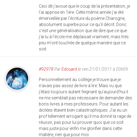
Ceci dit j'avoue que le coup de la présentation, je
l'ai apprise en 1ère. Cette même année j'ai été
émerveillée par l'écriture du poème Charogne,
absolument superbe pour ce qu'il décrit. Donc
c'est une généralisation que de dire que ce que
j'ai lu à l'école me déplaisait vraiment, mais très
peu m'ont touchée de quelque manière que ce
soit.
#92978
Par
Edouard
le ven 21/01/2011 à 20h09
Personnellement au collège je trouve que je
n'avais pas assez de livre à lire. Mais vu que
j'étais toujours autant feignant qu'aujourd'hui il
ne me semblait pas nécessaire de demander des
bons livres à mes professeurs. Pour autant les
dictées étaient bien catastrophiques. J'ai eu un
prof tellement arrogant qu'il ma donné la rage de
réussir, pas pour lui prouver quoi que ce soit
mais juste pour enfin me glorifier dans cette
matière, rien que pour moi.