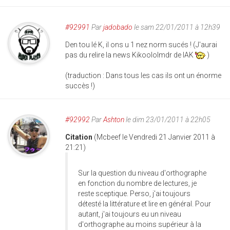
#92991
Par
jadobado
le sam 22/01/2011 à 12h39
Den tou lé K, il ons u 1 nez norm sucés ! (J'aurai
pas du relire la news Kikoololmdr de IAK
)
(traduction : Dans tous les cas ils ont un énorme
succès !)
#92992
Par
Ashton
le dim 23/01/2011 à 22h05
Citation
(Mcbeef le Vendredi 21 Janvier 2011 à
21:21)
Sur la question du niveau d'orthographe
en fonction du nombre de lectures, je
reste sceptique. Perso, j'ai toujours
détesté la littérature et lire en général. Pour
autant, j'ai toujours eu un niveau
d'orthographe au moins supérieur à la