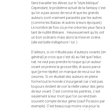
faire travailler les élèves sur le "style biblique".
Cependant, le problème actuel de la fantasy c'est
qu'on a pas assez de recul et que les grands
auteurs sont vraiment parasités par les autres
(comme les Balzac et autres à leurs époques).
Le nombre de fois où je me crève les yeux face à
tant de nullité littéraire... Heureusement qu'ils ont
un bon scénario mais alors la mise en scène...
(elle est belle métaphore ! :lol: )
D'ailleurs, si on n'étudie pas d'auteurs vivants (en
général) je crois que c'est dû au fait que l'educ.
nat. ne veut pas prendre le risque qu'un auteur
vivant se prenne la grosse tête, et aussi parce
que (je me répète) on manque de recul sur les
oeuvres. Si on étudiait des auteurs en pleine
forme tout le monde s'insurgerait car c'est pas
toujours évident de voir la réelle valeur des gens
de leur vivant. C'est comme les peintres, c'est
seulement à leur mort que l'on se rend bien
souvent compte de leur génie (sauf Picasso par
exemple). C'est beaucoup moins vrai pour la