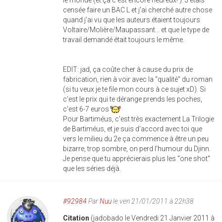
le monde (et ça c'est encore heureux! ). J'étais
censée faire un BAC L et j'ai cherché autre chose
quand j'ai vu que les auteurs étaient toujours
Voltaire/Molière/Maupassant... et que le type de
travail demandé était toujours le même.
EDIT: jad, ça coûte cher à cause du prix de
fabrication, rien à voir avec la "qualité" du roman
(si tu veux je te file mon cours à ce sujet xD). Si
c'est le prix qui te dérange prends les poches,
c'est 6-7 euros
Pour Bartiméus, c'est très exactement La Trilogie
de Bartiméus, et je suis d'accord avec toi que
vers le milieu du 2e ça commence à être un peu
bizarre, trop sombre, on perd l'humour du Djinn.
Je pense que tu apprécierais plus les "one shot"
que les séries déjà.
#92984
Par
Nuu
le ven 21/01/2011 à 22h38
Citation
(jadobado le Vendredi 21 Janvier 2011 à