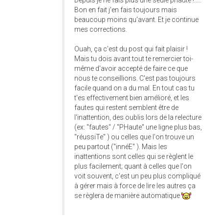
Depuis je ne fais plus une seule phaute !.....
Bon en fait j'en fais toujours mais
beaucoup moins qu'avant. Et je continue
mes corrections.
Ouah, ça c'est du post qui fait plaisir !
Mais tu dois avant tout te remercier toi-
même d'avoir accepté de faire ce que
nous te conseillions. C'est pas toujours
facile quand on a du mal. En tout cas tu
t'es effectivement bien amélioré, et les
fautes qui restent semblent être de
l'inattention, des oublis lors de la relecture
(ex: "fautes" / "PHaute" une ligne plus bas,
"réussiTe" ) ou celles que l'on trouve un
peu partout ("innéE" ). Mais les
inattentions sont celles qui se règlent le
plus facilement; quant à celles que l'on
voit souvent, c'est un peu plus compliqué
à gérer mais à force de lire les autres ça
se règlera de manière automatique