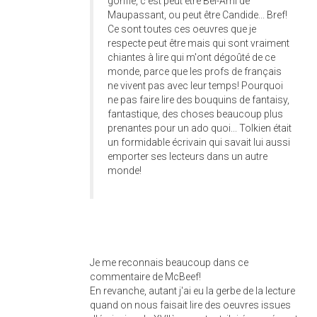
gonflé, c'est peut être Bel-Ami de
Maupassant, ou peut être Candide... Bref!
Ce sont toutes ces oeuvres que je
respecte peut être mais qui sont vraiment
chiantes à lire qui m'ont dégoûté de ce
monde, parce que les profs de français
ne vivent pas avec leur temps! Pourquoi
ne pas faire lire des bouquins de fantaisy,
fantastique, des choses beaucoup plus
prenantes pour un ado quoi... Tolkien était
un formidable écrivain qui savait lui aussi
emporter ses lecteurs dans un autre
monde!
Je me reconnais beaucoup dans ce
commentaire de McBeef!
En revanche, autant j'ai eu la gerbe de la lecture
quand on nous faisait lire des oeuvres issues