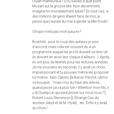
Oulah malheureux ! Si tu savais à quel point
Mozart eut la grosse tête. Non décemment,
imagine toi mondialement adulé ? En tout cas, si
des millions de gens étaient fans de moi, je
pense que j'aurais du mal à garder la tête froide !
Chopin n'est pas mort pauvre ?
Brunhild : pour le coup des auteurs je suis
d'accord, mais cela est souvent du à un
programme auquel les profs doivent se tenir (et
ils doivent en avoir leur claque d'ailleurs...). Après,
ils ont plus de libertés pour les lectures annexes.
Je me souviens en seconde, il y avait un choix
impressionant et tu pouvais même les proposer
toi-même : Italo Calvino [le Baron Perché, ultime
ce bouquin : "mais moi du haut des arbres,
quand pisse ça va plus loin ! Attention mon fils, il
y là Quelqu'un qui peut pisser sur nous tous !"],
Robert Louis Stevenson [L'Étrange Cas du
docteur Jekyll et de M. Hyde]... etc. Enfin il y avait
du choix !