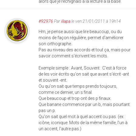
alors que je rechignais à la lecture à la base.
#92976
Par
illapa
le ven 21/01/2011 à 19h14
Hm, je pense aussi que lire beaucoup, ou du
moins de façon régulière, permet d'améliorer
son orthographe.
Pas au niveau des accords et tout ça, mais pour
savoir comment s'écrivent les mots.
Exemple simple : Avant, Souvent : C'est à force
de les voir écrits qu'on sait que avant s'écrit -ant
et souvent -ent.
Ou qu'on sait que temps prends toujours,
comme ce dernier, un s final.
Que beaucoup et trop ont des p finaux.
Que banane commence par un b, mais pourtant
pas un p.
Qu'on sait quel mot à quel accent ou pas. (ex :
icône, iconique. Mots de la même famille, l'un à
un accent, l'autre pas.)