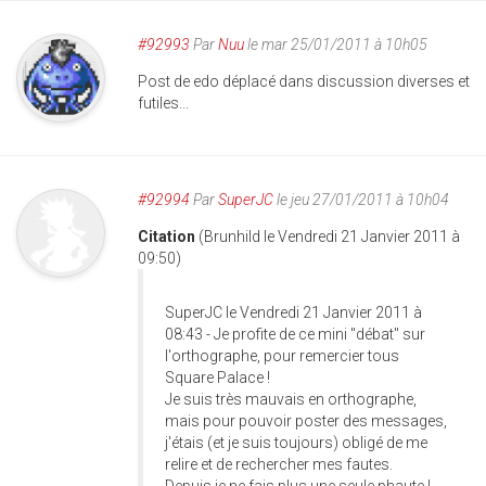
#92993
Par
Nuu
le mar 25/01/2011 à 10h05
Post de edo déplacé dans discussion diverses et
futiles...
#92994
Par
SuperJC
le jeu 27/01/2011 à 10h04
Citation
(Brunhild le Vendredi 21 Janvier 2011 à
09:50)
SuperJC le Vendredi 21 Janvier 2011 à
08:43 - Je profite de ce mini "débat" sur
l'orthographe, pour remercier tous
Square Palace !
Je suis très mauvais en orthographe,
mais pour pouvoir poster des messages,
j'étais (et je suis toujours) obligé de me
relire et de rechercher mes fautes.