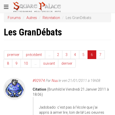
Aller
Toggle
au
contenu
navigation
Forums
Autres
Récréation
Les GranDébats
principal
Les GranDébats
premier
précédent
…
2
3
4
5
6
7
8
9
10
…
suivant
dernier
#92974
Par
Nuu
le ven 21/01/2011 à 19h08
Citation
(Brunhild le Vendredi 21 Janvier 2011 à
18:06)
Jadobado: c'est pas à l'école que j'ai
appris à aimer lire, loin de là! Les oeuvres