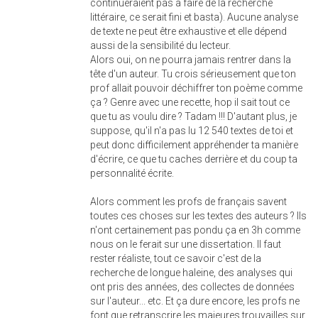
continueraient pas à faire de la recherche
littéraire, ce serait fini et basta). Aucune analyse
de texte ne peut être exhaustive et elle dépend
aussi de la sensibilité du lecteur.
Alors oui, on ne pourra jamais rentrer dans la
tête d'un auteur. Tu crois sérieusement que ton
prof allait pouvoir déchiffrer ton poème comme
ça ? Genre avec une recette, hop il sait tout ce
que tu as voulu dire ? Tadam !!! D'autant plus, je
suppose, qu'il n'a pas lu 12 540 textes de toi et
peut donc difficilement appréhender ta manière
d'écrire, ce que tu caches derrière et du coup ta
personnalité écrite.
Alors comment les profs de français savent
toutes ces choses sur les textes des auteurs ? Ils
n'ont certainement pas pondu ça en 3h comme
nous on le ferait sur une dissertation. Il faut
rester réaliste, tout ce savoir c'est de la
recherche de longue haleine, des analyses qui
ont pris des années, des collectes de données
sur l'auteur... etc. Et ça dure encore, les profs ne
font que retranscrire les majeures trouvailles sur