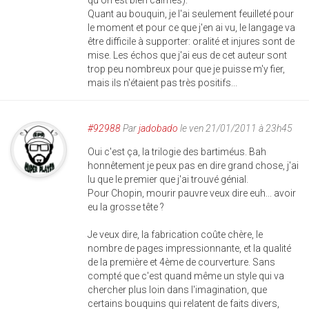
qu'on est bien calmes).
Quant au bouquin, je l'ai seulement feuilleté pour
le moment et pour ce que j'en ai vu, le langage va
être difficile à supporter: oralité et injures sont de
mise. Les échos que j'ai eus de cet auteur sont
trop peu nombreux pour que je puisse m'y fier,
mais ils n'étaient pas très positifs...
#92988
Par
jadobado
le ven 21/01/2011 à 23h45
Oui c'est ça, la trilogie des bartiméus. Bah
honnêtement je peux pas en dire grand chose, j'ai
lu que le premier que j'ai trouvé génial.
Pour Chopin, mourir pauvre veux dire euh... avoir
eu la grosse tête ?
Je veux dire, la fabrication coûte chère, le
nombre de pages impressionnante, et la qualité
de la première et 4ème de courverture. Sans
compté que c'est quand même un style qui va
chercher plus loin dans l'imagination, que
certains bouquins qui relatent de faits divers,