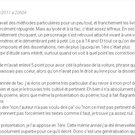
1/2011 à 20h04
vait des méthodes particulières pour un peu tout, et franchement les livr
cément répugnée. Mais au lycée et à la fac, c'était assez affreux. En s
lètement choquant, un personnage s'est retrouvé attaché vivant à une vo
omètres et le démembrant petit à petit. Lis ça à 14 ans! Et tout ce qu'on de
mposés et des dissertations, rien de plus (quoiqu'en 1ère c'était plus
type d'étude sans intérêt, surtout quand on voit à quel point les correctio
 m'avait enlevé 5 point pour avoir cité la phrase de la voiture, phrase qu
issais pas coeur, alors qu'on n'avait pas le droit au livre pour la dissert
e année de fac: j'ai écris un poème très particulier d'au revoir à mon prof d
bien et que je le trouvais très cultivé et pertinent. Eh bien il n'a absolument
 du poème, alors que même la présentation du poème, tout à fait flagrant
ns.
ire "non l'auteur n'a pas voulu dire ça" ou "non ce n'est pas pertinent de
prennent pas forcément les textes comme il faut, je trouve ça assez nul.
 présentation, je l'ai apprise en 1ère. Cette même année j'ai été émerveillé
solument superbe pour ce qu'il décrit. Donc c'est une généralisation qu