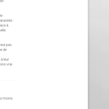
ein
le
parasités
face à
belle
 veut pas
ue de
 à leur
ins vrai
les moins