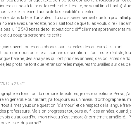
ve un peu bancal. Chaque texte comporte et comportera toujours un lot d
ueraient pas à faire de la recherche littéraire, ce serait fini et basta). A
ustive et elle dépend aussi de la sensibilité du lecteur.
ntrer dans la tête d'un auteur. Tu crois sérieusement que ton prof allait 
Genre avec une recette, hop il sait tout ce que tu as voulu dire ? Tadam 
n'a pas lu 12 540 textes de toi et peut donc difficilement appréhender ta m
re et du coup ta personnalité écrite.
çais savent toutes ces choses sur les textes des auteurs ? Ils n'ont
comme nous on le ferait sur une dissertation. Il faut rester réaliste, tou
longue haleine, des analyses qui ont pris des années, des collectes de d
ncore, les profs ne font que retranscrire les majeures trouvailles sur ces o
/2011 à 21h21
ographe en fonction du nombre de lectures, je reste sceptique. Perso, j'a
t lire en général. Pour autant, j'ai toujours eu un niveau d'orthographe au 
urtout à mes yeux une question "d'amour" et de respect de la langue fran
 des professeurs. Mais on progresse toujours au fil des années, quand j
je vois qu'aujourd'hui mon niveau s'est encore énormément amélioré... P
 nouvelles et du journal?