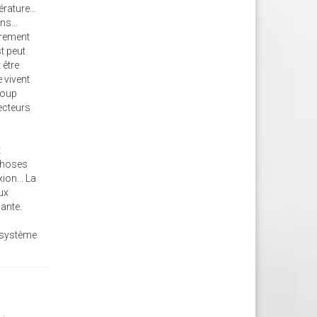
rature...
ns...
ûrement
st peut
 être
 vivent
coup
lecteurs
t
 choses
ion... La
ux
sante.
e système