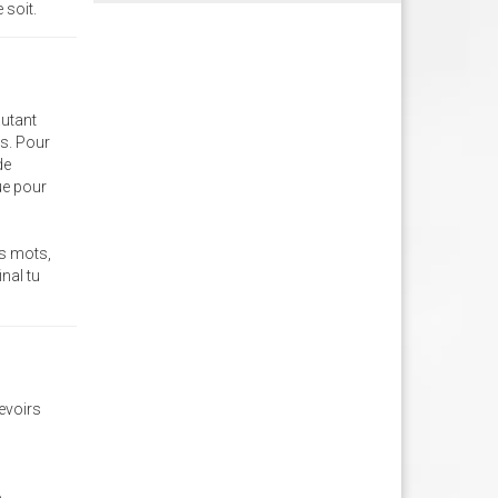
 soit.
autant
rs. Pour
de
que pour
es mots,
nal tu
devoirs