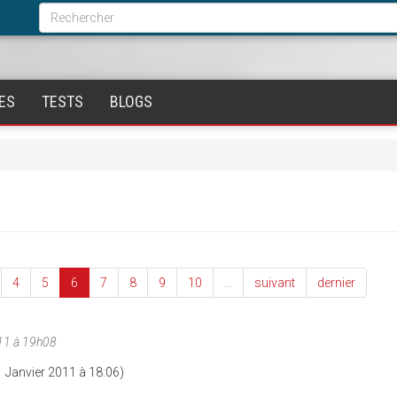
Formulaire
de
Rechercher
recherche
ES
TESTS
BLOGS
4
5
6
7
8
9
10
…
suivant
dernier
11 à 19h08
1 Janvier 2011 à 18:06)