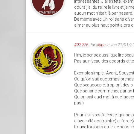
intéressantes. J'ai en tête l'exemp
cours j'ai du relire le livre et j
aucun mot n'était là par hasard.
De même avec Un roi sans divert
aimer au plus haut point alors qu
#92976
Par
illapa
le ven 21/01/2
Hm, je pense aussi que lire bea
Pas au niveau des accords et t
Exemple simple : Avant, Souvent : 
Ou qu'on sait que temps prends 
Que beaucoup et trop ont des p 
Que banane commence par un b,
Qu'on sait quel mot à quel accent
pas.)
Pour les livres à l'école, quand
d'avoir été contraint(e) et forcé(
trouve toujours cruel de nous i