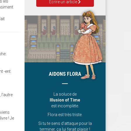
s les
Ecrire un article
uasiment
ait
phe.
t -ent.
AIDONS FLORA
La soluce de
 l'autre
Illusion of Time
est incomplète.
uviens
Flora est très triste.
ivre ! Je
Si tu te sens d’attaque pour la
terminer, ça lui ferait plaisir !