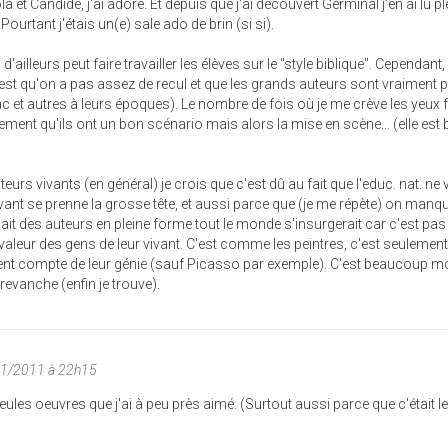
 et Candide, j'ai adoré. Et depuis que j'ai découvert Germinal j'en ai lu pl
ourtant j'étais un(e) sale ado de brin (si si).
'ailleurs peut faire travailler les élèves sur le "style biblique". Cependant, 
est qu'on a pas assez de recul et que les grands auteurs sont vraiment 
c et autres à leurs époques). Le nombre de fois où je me crève les yeux 
eusement qu'ils ont un bon scénario mais alors la mise en scène... (elle est 
uteurs vivants (en général) je crois que c'est dû au fait que l'educ. nat. ne
ivant se prenne la grosse tête, et aussi parce que (je me répète) on manq
iait des auteurs en pleine forme tout le monde s'insurgerait car c'est pas
e valeur des gens de leur vivant. C'est comme les peintres, c'est seulement
ent compte de leur génie (sauf Picasso par exemple). C'est beaucoup mo
revanche (enfin je trouve).
01/2011 à 22h15
ules oeuvres que j'ai à peu près aimé. (Surtout aussi parce que c'était 