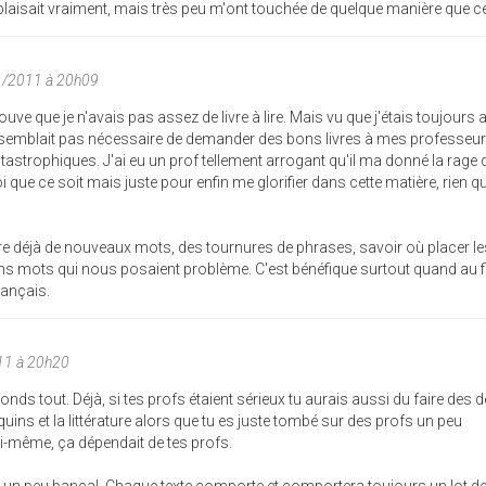
déplaisait vraiment, mais très peu m'ont touchée de quelque manière que ce
1/2011 à 20h09
uve que je n'avais pas assez de livre à lire. Mais vu que j'étais toujours 
e semblait pas nécessaire de demander des bons livres à mes professeu
atastrophiques. J'ai eu un prof tellement arrogant qu'il ma donné la rage 
i que ce soit mais juste pour enfin me glorifier dans cette matière, rien 
dre déjà de nouveaux mots, des tournures de phrases, savoir où placer l
ins mots qui nous posaient problème. C'est bénéfique surtout quand au fi
ançais.
11 à 20h20
nds tout. Déjà, si tes profs étaient sérieux tu aurais aussi du faire des 
uins et la littérature alors que tu es juste tombé sur des profs un peu
 toi-même, ça dépendait de tes profs.