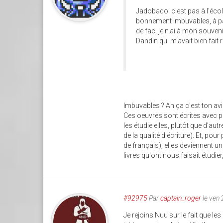
Jadobado: c'est pas à l'école
bonnement imbuvables, à par
de fac, je n'ai à mon souveni
Dandin qui m'avait bien fait r
Imbuvables ? Ah ça c'est ton av
Ces oeuvres sont écrites avec p
les étudie elles, plutôt que d'au
de la qualité d'écriture). Et, po
de français), elles deviennent un
livres qu'ont nous faisait étudie
#92975
Par
captain_roger
le ven
Je rejoins Nuu sur le fait que les