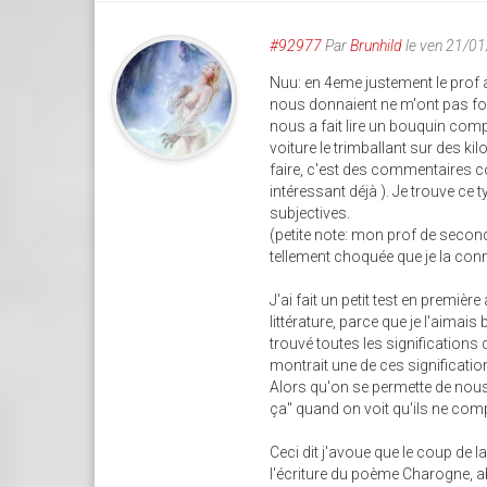
#92977
Par
Brunhild
le ven 21/0
Nuu: en 4eme justement le prof a
nous donnaient ne m'ont pas for
nous a fait lire un bouquin comp
voiture le trimballant sur des kil
faire, c'est des commentaires co
intéressant déjà ). Je trouve ce 
subjectives.
(petite note: mon prof de seconde
tellement choquée que je la conna
J'ai fait un petit test en premièr
littérature, parce que je l'aimais 
trouvé toutes les significations
montrait une de ces significatio
Alors qu'on se permette de nous d
ça" quand on voit qu'ils ne com
Ceci dit j'avoue que le coup de la
l'écriture du poème Charogne, ab