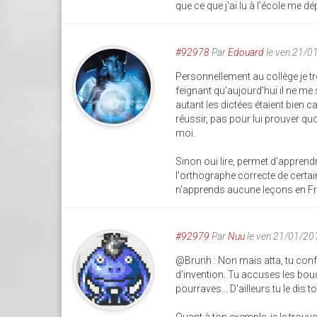
que ce que j'ai lu à l'école me 
#92978
Par
Edouard
le ven 21/0
Personnellement au collège je tro
feignant qu'aujourd'hui il ne m
autant les dictées étaient bien c
réussir, pas pour lui prouver quo
moi.
Sinon oui lire, permet d'appren
l'orthographe correcte de certa
n'apprends aucune leçons en Fr
#92979
Par
Nuu
le ven 21/01/20
@Brunh : Non mais atta, tu confo
d'invention. Tu accuses les bouq
pourraves... D'ailleurs tu le dis