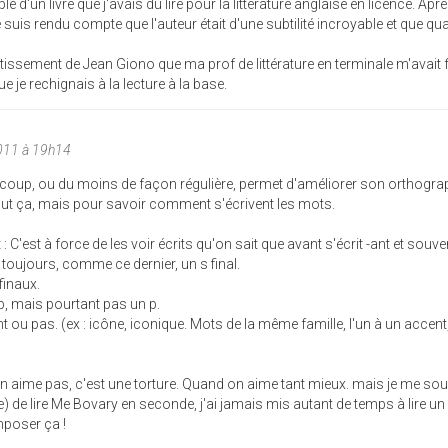
le d'un livre que j'avais dû lire pour la littérature anglaise en licence. Aprè
e me suis rendu compte que l'auteur était d'une subtilité incroyable et que q
issement de Jean Giono que ma prof de littérature en terminale m'avait f
e je rechignais à la lecture à la base.
011 à 19h14
ucoup, ou du moins de façon régulière, permet d'améliorer son orthogra
out ça, mais pour savoir comment s'écrivent les mots.
C'est à force de les voir écrits qu'on sait que avant s'écrit -ant et souven
toujours, comme ce dernier, un s final.
finaux.
 mais pourtant pas un p.
 ou pas. (ex : icône, iconique. Mots de la même famille, l'un à un accent,
 on aime pas, c'est une torture. Quand on aime tant mieux. mais je me so
e) de lire Me Bovary en seconde, j'ai jamais mis autant de temps à lire un l
mposer ça !