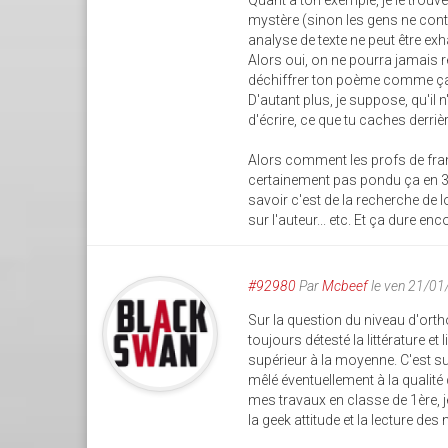
Quant à ton exemple, je le trou
mystère (sinon les gens ne contin
analyse de texte ne peut être exha
Alors oui, on ne pourra jamais re
déchiffrer ton poème comme ça ? 
D'autant plus, je suppose, qu'il 
d'écrire, ce que tu caches derriè
Alors comment les profs de fran
certainement pas pondu ça en 3h 
savoir c'est de la recherche de 
sur l'auteur... etc. Et ça dure e
#92980
Par
Mcbeef
le ven 21/01
Sur la question du niveau d'orth
toujours détesté la littérature e
supérieur à la moyenne. C'est s
mêlé éventuellement à la qualité
mes travaux en classe de 1ère, 
la geek attitude et la lecture des