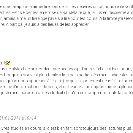
 que j'ai appris à aimer lire, loin de là! Les oeuvres qu'on nous refile sont
t les Petits Poèmes en Prose de Baudelaire que j'ai lus en deuxième an
r jamais aimé un livre que j'avais à lire pour les cours. A la limite y'a Ge
ire. A part ça, je suis à des lieues de les apprécier.
is.
lus de style et de profondeur que beaucoup d'autres (et c'est bien pour 
tres bouquins souvent plus facile à lire mais particulièrement indigestes 
ur peu qu'on nous apprenne à les lire (ce qui est justement censé être fait 
e mine d'informations, de sens, et de beauté. J'ai toujours aimé la plupar
r, justement parce qu'on les étudiait et qu'on en comprenait toute la porté
 21/01/2011 à 19h14
 livres étudiés en cours, si c'est bien fait, sont toujours des lectures plus