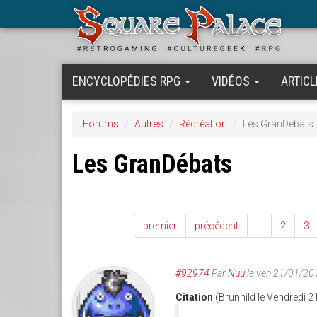
Aller
au
contenu
principal
ENCYCLOPÉDIES RPG
VIDÉOS
ARTICL
Forums
Autres
Récréation
Les GranDébats
Les GranDébats
premier
précédent
…
2
3
#92974
Par
Nuu
le ven 21/01/20
Citation
(Brunhild le Vendredi 2