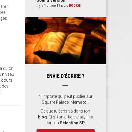
Sound Version
Il y a 1 année 11 mois
DOOKIE
 tout
née
orges
ça qu'on
au niveau
ENVIE D'ÉCRIRE ?
en cours
t des
e.
N'importe qui peut publier sur
Square Palace. Même toi !
Ce que tu écris va dans ton
blog
. Et si ton article plait, il ira
dans la
Sélection SP
.