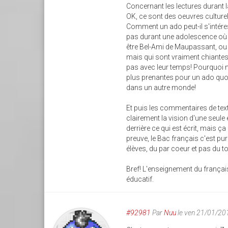
Concernant les lectures durant la
OK, ce sont des oeuvres culturel
Comment un ado peut-il s'intére
pas durant une adolescence où on 
être Bel-Ami de Maupassant, ou p
mais qui sont vraiment chiantes 
pas avec leur temps! Pourquoi n
plus prenantes pour un ado quoi.
dans un autre monde!
Et puis les commentaires de text
clairement la vision d'une seul
derrière ce qui est écrit, mais ç
preuve, le Bac français c'est p
élèves, du par coeur et pas du t
Bref! L'enseignement du françai
éducatif.
#92981
Par
Nuu
le ven 21/01/20