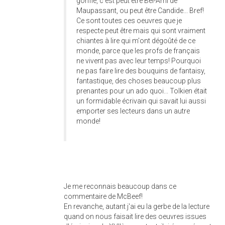
gonflé, c'est peut être Bel-Ami de
Maupassant, ou peut être Candide... Bref!
Ce sont toutes ces oeuvres que je
respecte peut être mais qui sont vraiment
chiantes à lire qui m'ont dégoûté de ce
monde, parce que les profs de français
ne vivent pas avec leur temps! Pourquoi
ne pas faire lire des bouquins de fantaisy,
fantastique, des choses beaucoup plus
prenantes pour un ado quoi... Tolkien était
un formidable écrivain qui savait lui aussi
emporter ses lecteurs dans un autre
monde!
Je me reconnais beaucoup dans ce
commentaire de McBeef!
En revanche, autant j'ai eu la gerbe de la lecture
quand on nous faisait lire des oeuvres issues