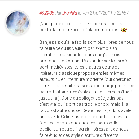
#92985
Par
Brunhild
le ven 21/01/2011 à 22h57
[Nuu qui déplace quand je réponds = course
contre la montre pour déplacer mon post
]
Ben je sais qu'à la fac ils sont plus libres de nous
faire lire ce qu'ils veulent, par exemple en
littérature classique le cours que j'ai choisi
proposait Le Roman d'Alexandre car les profs
sont médiévistes, et les 3 autres cours de
littérature classique proposaient les mêmes
auteurs qu'en littérature moderne (oui cherchez
l'erreur. ça faisait 2 raisons pour que je prenne ce
cours: histoire médiévale et auteur jamais étudié
jusque-là ). Donc au collège/lycée je dis pas,
c'est vrai qu'ils ont pas trop le choix, mais à la
fac c'est autre chose. Ce semestre je dois avaler
un pavé de Céline juste parce que la prof est à
fond dedans, avoue que c'est pas top. Ils
oublient un peu qu'il serait intéressant de nous
faire étudier des style d'écriture différents.