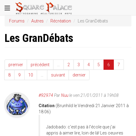
Aller
Toggle
au
contenu
navigation
Forums
Autres
Récréation
Les GranDébats
principal
Les GranDébats
premier
précédent
…
2
3
4
5
6
7
8
9
10
…
suivant
dernier
#92974
Par
Nuu
le ven 21/01/2011 à 19h08
Citation
(Brunhild le Vendredi 21 Janvier 2011 à
18:06)
Jadobado: c'est pas à l'école que j'ai
appris à aimer lire, loin de là! Les oeuvres