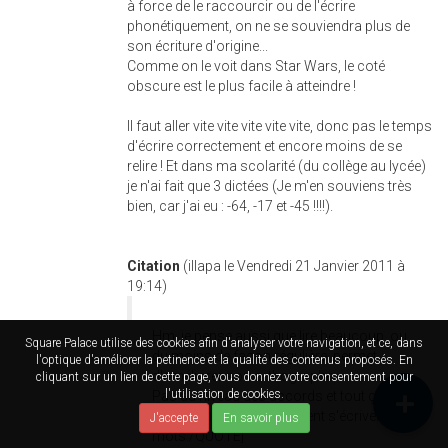
à force de le raccourcir ou de l'écrire
phonétiquement, on ne se souviendra plus de
son écriture d'origine...
Comme on le voit dans Star Wars, le coté
obscure est le plus facile à atteindre !
Il faut aller vite vite vite vite vite, donc pas le temps
d'écrire correctement et encore moins de se
relire ! Et dans ma scolarité (du collège au lycée)
je n'ai fait que 3 dictées (Je m'en souviens très
bien, car j'ai eu : -64, -17 et -45 !!!!).
Citation
(illapa le Vendredi 21 Janvier 2011 à
19:14)
Hm, je pense aussi que lire beaucoup, ou
Square Palace utilise des cookies afin d'analyser votre navigation, et ce, dans
du moins de façon régulière, permet
l'optique d'améliorer la petinence et la qualité des contenus proposés. En
d'améliorer son orthographe.
cliquant sur un lien de cette page, vous donnez votre consentement pour
l'utilisation de cookies.
Pas au niveau des accords et tout ça,
mais pour savoir comment s'écrivent les
J'accepte
En savoir plus
mots./QUOTE]