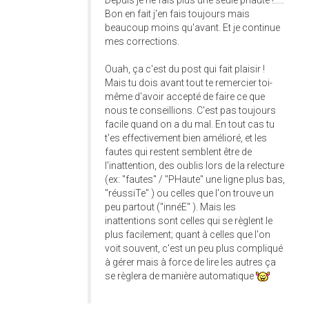
Depuis je ne fais plus une seule phaute !.....
Bon en fait j'en fais toujours mais
beaucoup moins qu'avant. Et je continue
mes corrections.
Ouah, ça c'est du post qui fait plaisir !
Mais tu dois avant tout te remercier toi-
même d'avoir accepté de faire ce que
nous te conseillions. C'est pas toujours
facile quand on a du mal. En tout cas tu
t'es effectivement bien amélioré, et les
fautes qui restent semblent être de
l'inattention, des oublis lors de la relecture
(ex: "fautes" / "PHaute" une ligne plus bas,
"réussiTe" ) ou celles que l'on trouve un
peu partout ("innéE" ). Mais les
inattentions sont celles qui se règlent le
plus facilement; quant à celles que l'on
voit souvent, c'est un peu plus compliqué
à gérer mais à force de lire les autres ça
se règlera de manière automatique