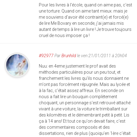
Pour les livres à l'école, quand on aime pas, c'est
une torture. Quand on aime tant mieux. mais je
me souviens d'avoir été contraint(e) et forcé(e)
de lire Me Bovary en seconde, j'ai jamais mis
autant de temps à lire un livre ! Je trouve toujours
cruel de nous imposer ça !
#92977
Par
Brunhild
le ven 21/01/2011 à 20h04
Nuu: en 4eme justement le prof avait des
méthodes particulières pour un peu tout, et
franchement les livres qu'ils nous donnaient ne
m'ont pas forcément répugnée. Mais au lycée et
à la fac, c'était assez affreux. En seconde on
nous a fait lire un bouquin complètement
choquant, un personnage s'est retrouvé attaché
vivant à une voiture, la voiture le trimballant sur
des kilomètres et le démembrant petit à petit. Lis
ça à 14 ans! Et tout ce qu'on devait faire, c'est
des commentaires composés et des
dissertations, rien de plus (quoiqu'en 1ère c'était