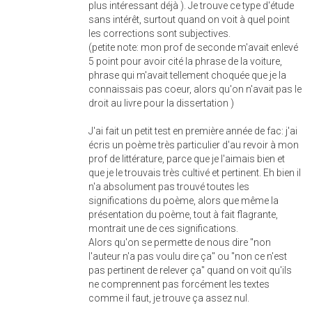
plus intéressant déjà ). Je trouve ce type d'étude
sans intérêt, surtout quand on voit à quel point
les corrections sont subjectives.
(petite note: mon prof de seconde m'avait enlevé
5 point pour avoir cité la phrase de la voiture,
phrase qui m'avait tellement choquée que je la
connaissais pas coeur, alors qu'on n'avait pas le
droit au livre pour la dissertation )
J'ai fait un petit test en première année de fac: j'ai
écris un poème très particulier d'au revoir à mon
prof de littérature, parce que je l'aimais bien et
que je le trouvais très cultivé et pertinent. Eh bien il
n'a absolument pas trouvé toutes les
significations du poème, alors que même la
présentation du poème, tout à fait flagrante,
montrait une de ces significations.
Alors qu'on se permette de nous dire "non
l'auteur n'a pas voulu dire ça" ou "non ce n'est
pas pertinent de relever ça" quand on voit qu'ils
ne comprennent pas forcément les textes
comme il faut, je trouve ça assez nul.