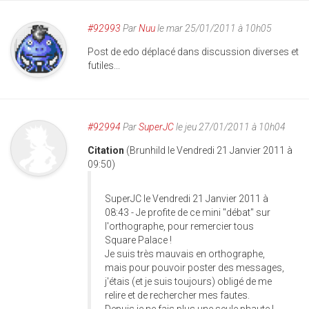
#92993
Par
Nuu
le mar 25/01/2011 à 10h05
Post de edo déplacé dans discussion diverses et
futiles...
#92994
Par
SuperJC
le jeu 27/01/2011 à 10h04
Citation
(Brunhild le Vendredi 21 Janvier 2011 à
09:50)
SuperJC le Vendredi 21 Janvier 2011 à
08:43 - Je profite de ce mini "débat" sur
l'orthographe, pour remercier tous
Square Palace !
Je suis très mauvais en orthographe,
mais pour pouvoir poster des messages,
j'étais (et je suis toujours) obligé de me
relire et de rechercher mes fautes.