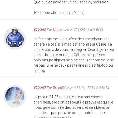
Quoique ce pavé est un peu spécial, mais bon.
[EDIT: opération réussie! Yatta!]
#92986
Par
Nuu
le ven 21/01/2011 à 23h00
La fac comme tu dis, c'est des chercheurs (en
général) alors si le mec est à fond sur Céline, il a
plus le choix de vous l'enseigner. Ceci dit je n'ai eu
que de bons retours sur Céline (excepté ses
opinions politiques bien entendu) et comme je ne
l'ai pas lu, je ne peux pas te dire si c'est tip-top ou
tip-flop.
#92987
Par
Brunhild
le ven 21/01/2011 à 23h24
La prof a 24-25 ans ><, elle est pas encore
chercheur, elle sort de l'oeuf (la preuve est qu'elle
nous gère comme des lycéens et semble avoir
peur de ne pas pouvoir nous contrôler alors