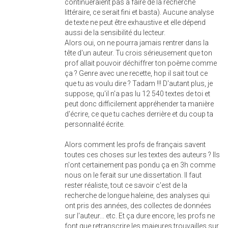
continueraient pas à faire de la recherche
littéraire, ce serait fini et basta). Aucune analyse
de texte ne peut être exhaustive et elle dépend
aussi de la sensibilité du lecteur.
Alors oui, on ne pourra jamais rentrer dans la
tête d'un auteur. Tu crois sérieusement que ton
prof allait pouvoir déchiffrer ton poème comme
ça ? Genre avec une recette, hop il sait tout ce
que tu as voulu dire ? Tadam !!! D'autant plus, je
suppose, qu'il n'a pas lu 12 540 textes de toi et
peut donc difficilement appréhender ta manière
d'écrire, ce que tu caches derrière et du coup ta
personnalité écrite.
Alors comment les profs de français savent
toutes ces choses sur les textes des auteurs ? Ils
n'ont certainement pas pondu ça en 3h comme
nous on le ferait sur une dissertation. Il faut
rester réaliste, tout ce savoir c'est de la
recherche de longue haleine, des analyses qui
ont pris des années, des collectes de données
sur l'auteur... etc. Et ça dure encore, les profs ne
font que retranscrire les majeures trouvailles sur