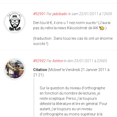
#92991
Par
jadobado
le sam 22/01/2011 à 12h39
Den tou lé K, il ons u 1 nez norm sucés ! (J'aurai
pas du relire la news Kikoololmdr de IAK
)
(traduction : Dans tous les cas ils ont un énorme
succès !)
#92992
Par
Ashton
le dim 23/01/2011 à 22h05
Citation
(Mcbeef le Vendredi 21 Janvier 2011 à
21:21)
Sur la question du niveau d'orthographe
en fonction du nombre de lectures, je
reste sceptique. Perso, j'ai toujours
détesté la littérature et lire en général. Pour
autant, j'ai toujours eu un niveau
d'orthographe au moins supérieur à la