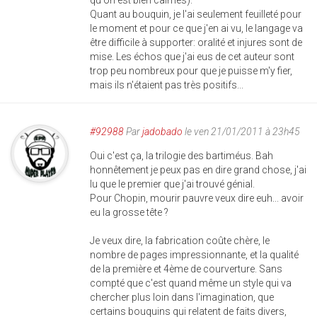
qu'on est bien calmes).
Quant au bouquin, je l'ai seulement feuilleté pour
le moment et pour ce que j'en ai vu, le langage va
être difficile à supporter: oralité et injures sont de
mise. Les échos que j'ai eus de cet auteur sont
trop peu nombreux pour que je puisse m'y fier,
mais ils n'étaient pas très positifs...
#92988
Par
jadobado
le ven 21/01/2011 à 23h45
Oui c'est ça, la trilogie des bartiméus. Bah
honnêtement je peux pas en dire grand chose, j'ai
lu que le premier que j'ai trouvé génial.
Pour Chopin, mourir pauvre veux dire euh... avoir
eu la grosse tête ?
Je veux dire, la fabrication coûte chère, le
nombre de pages impressionnante, et la qualité
de la première et 4ème de courverture. Sans
compté que c'est quand même un style qui va
chercher plus loin dans l'imagination, que
certains bouquins qui relatent de faits divers,