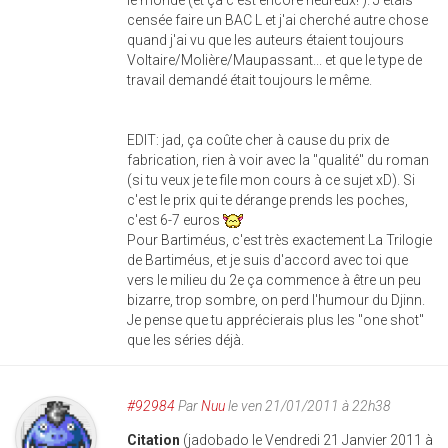
le monde (et ça c'est encore heureux! ). J'étais
censée faire un BAC L et j'ai cherché autre chose
quand j'ai vu que les auteurs étaient toujours
Voltaire/Molière/Maupassant... et que le type de
travail demandé était toujours le même.
EDIT: jad, ça coûte cher à cause du prix de
fabrication, rien à voir avec la "qualité" du roman
(si tu veux je te file mon cours à ce sujet xD). Si
c'est le prix qui te dérange prends les poches,
c'est 6-7 euros
Pour Bartiméus, c'est très exactement La Trilogie
de Bartiméus, et je suis d'accord avec toi que
vers le milieu du 2e ça commence à être un peu
bizarre, trop sombre, on perd l'humour du Djinn.
Je pense que tu apprécierais plus les "one shot"
que les séries déjà.
#92984
Par
Nuu
le ven 21/01/2011 à 22h38
Citation
(jadobado le Vendredi 21 Janvier 2011 à