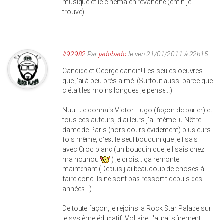
musique et le cinéma en revanche (enfin je
trouve).
#92982
Par
jadobado
le ven 21/01/2011 à 22h15
Candide et George dandin! Les seules oeuvres
que j'ai à peu près aimé. (Surtout aussi parce que
c'était les moins longues je pense...)
Nuu : Je connais Victor Hugo (façon de parler) et
tous ces auteurs, d'ailleurs j'ai même lu Nôtre
dame de Paris (hors cours évidement) plusieurs
fois même, c'est le seul bouquin que je lisais
avec Croc blanc (un bouquin que je lisais chez
ma nounou
) je crois... ça remonte
maintenant (Depuis j'ai beaucoup de choses à
faire donc ils ne sont pas ressortit depuis des
années...)
De toute façon, je rejoins la Rock Star Palace sur
le système éducatif. Voltaire, j'aurai sûrement