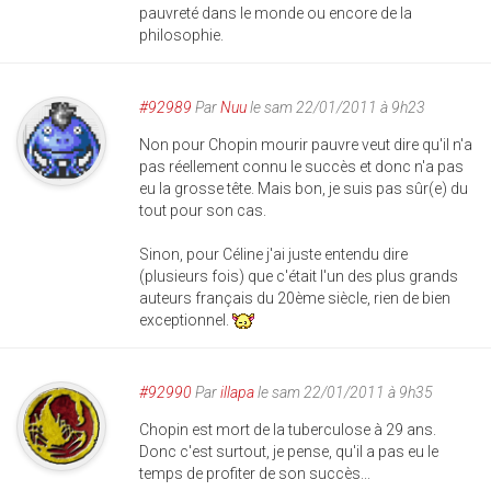
pauvreté dans le monde ou encore de la
philosophie.
#92989
Par
Nuu
le sam 22/01/2011 à 9h23
Non pour Chopin mourir pauvre veut dire qu'il n'a
pas réellement connu le succès et donc n'a pas
eu la grosse tête. Mais bon, je suis pas sûr(e) du
tout pour son cas.
Sinon, pour Céline j'ai juste entendu dire
(plusieurs fois) que c'était l'un des plus grands
auteurs français du 20ème siècle, rien de bien
exceptionnel.
#92990
Par
illapa
le sam 22/01/2011 à 9h35
Chopin est mort de la tuberculose à 29 ans.
Donc c'est surtout, je pense, qu'il a pas eu le
temps de profiter de son succès...