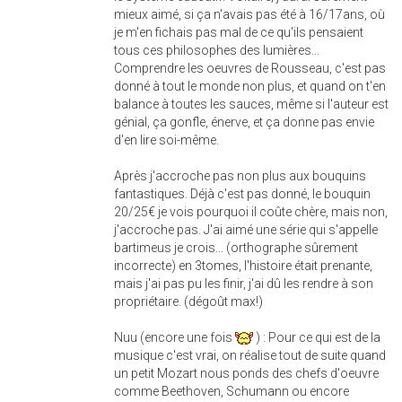
mieux aimé, si ça n'avais pas été à 16/17ans, où
je m'en fichais pas mal de ce qu'ils pensaient
tous ces philosophes des lumières...
Comprendre les oeuvres de Rousseau, c'est pas
donné à tout le monde non plus, et quand on t'en
balance à toutes les sauces, même si l'auteur est
génial, ça gonfle, énerve, et ça donne pas envie
d'en lire soi-même.
Après j'accroche pas non plus aux bouquins
fantastiques. Déjà c'est pas donné, le bouquin
20/25€ je vois pourquoi il coûte chère, mais non,
j'accroche pas. J'ai aimé une série qui s'appelle
bartimeus je crois... (orthographe sûrement
incorrecte) en 3tomes, l'histoire était prenante,
mais j'ai pas pu les finir, j'ai dû les rendre à son
propriétaire. (dégoût max!)
Nuu (encore une fois
) : Pour ce qui est de la
musique c'est vrai, on réalise tout de suite quand
un petit Mozart nous ponds des chefs d'oeuvre
comme Beethoven, Schumann ou encore