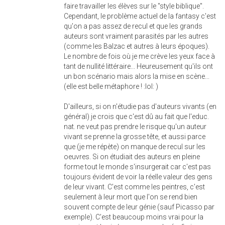
faire travailler les élèves sur le "style biblique".
Cependant, le problème actuel de la fantasy c'est
qu'on a pas assez de recul et que les grands
auteurs sont vraiment parasités par les autres
(comme les Balzac et autres à leurs époques).
Le nombre de fois où je me crève les yeux face à
tant de nullité littéraire... Heureusement qu'ils ont
un bon scénario mais alors la mise en scène...
(elle est belle métaphore ! :lol: )
D'ailleurs, si on n'étudie pas d'auteurs vivants (en
général) je crois que c'est dû au fait que l'educ.
nat. ne veut pas prendre le risque qu'un auteur
vivant se prenne la grosse tête, et aussi parce
que (je me répète) on manque de recul sur les
oeuvres. Si on étudiait des auteurs en pleine
forme tout le monde s'insurgerait car c'est pas
toujours évident de voir la réelle valeur des gens
de leur vivant. C'est comme les peintres, c'est
seulement à leur mort que l'on se rend bien
souvent compte de leur génie (sauf Picasso par
exemple). C'est beaucoup moins vrai pour la