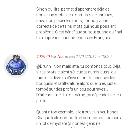
Sinon oui lire, permet d'apprendre déjà de
nouveaux mots, des tournures de phrases,
savoir où placer les mots, l'orthographe
correcte de certains mots qui nous posaient
problème. C'est bénéfique surtout quand au final
tu n'apprends aucune leçons en Français.
#92979
Par
Nuu
le ven 21/01/2011 à 20h20
@Brunh : Non mais atta, tu confonds tout. Déjà,
si tes profs étaient sérieux tu aurais aussi du
faire des devoirs d'invention. Tu accuses les
bouquins et la littérature alors que tu es juste
tombé sur des profs un peu pourraves...
D'ailleurs tu le dis toi-même, ça dépendait de tes
profs.
Quant à ton exemple, je le trouve un peu bancal.
Chaque texte comporte et comportera toujours
un lot de mystère (sinon les gens ne