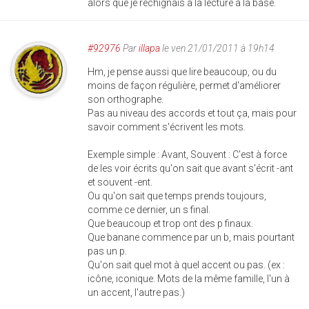
alors que je rechignais à la lecture à la base.
#92976
Par
illapa
le ven 21/01/2011 à 19h14
Hm, je pense aussi que lire beaucoup, ou du
moins de façon régulière, permet d'améliorer
son orthographe.
Pas au niveau des accords et tout ça, mais pour
savoir comment s'écrivent les mots.
Exemple simple : Avant, Souvent : C'est à force
de les voir écrits qu'on sait que avant s'écrit -ant
et souvent -ent.
Ou qu'on sait que temps prends toujours,
comme ce dernier, un s final.
Que beaucoup et trop ont des p finaux.
Que banane commence par un b, mais pourtant
pas un p.
Qu'on sait quel mot à quel accent ou pas. (ex :
icône, iconique. Mots de la même famille, l'un à
un accent, l'autre pas.)