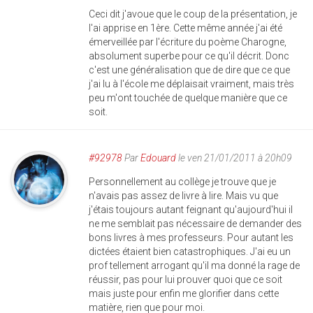
Ceci dit j'avoue que le coup de la présentation, je
l'ai apprise en 1ère. Cette même année j'ai été
émerveillée par l'écriture du poème Charogne,
absolument superbe pour ce qu'il décrit. Donc
c'est une généralisation que de dire que ce que
j'ai lu à l'école me déplaisait vraiment, mais très
peu m'ont touchée de quelque manière que ce
soit.
#92978
Par
Edouard
le ven 21/01/2011 à 20h09
Personnellement au collège je trouve que je
n'avais pas assez de livre à lire. Mais vu que
j'étais toujours autant feignant qu'aujourd'hui il
ne me semblait pas nécessaire de demander des
bons livres à mes professeurs. Pour autant les
dictées étaient bien catastrophiques. J'ai eu un
prof tellement arrogant qu'il ma donné la rage de
réussir, pas pour lui prouver quoi que ce soit
mais juste pour enfin me glorifier dans cette
matière, rien que pour moi.