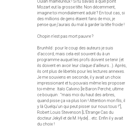
Oulah malheureux ! Si tu savais à quel point
Mozart eut la grosse tête. Non décemment,
imagine toi mondialement adulé ? En tout cas, si
des millions de gens étaient fans de moi, je
pense que j'aurais du mal à garder la tête froide !
Chopin n'est pas mort pauvre ?
Brunhild : pour le coup des auteurs je suis
d'accord, mais cela est souvent du à un
programme auquel les profs doivent se tenir (et
ils doivent en avoir leur claque d'ailleurs...). Après,
ils ont plus de libertés pour les lectures annexes.
Je me souviens en seconde, il y avait un choix
impressionant et tu pouvais même les proposer
toi-même : Italo Calvino [le Baron Perché, ultime
ce bouquin : "mais moi du haut des arbres,
quand pisse ça va plus loin ! Attention mon fils, il
y là Quelqu'un qui peut pisser sur nous tous !"],
Robert Louis Stevenson [L'Étrange Cas du
docteur Jekyll et de M. Hyde]... etc. Enfin il y avait
du choix !