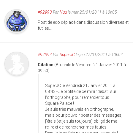
#92993
Par
Nuu
le mar 25/01/2011 à 10h05
Post de edo déplacé dans discussion diverses et
futiles...
#92994
Par
SuperJC
le jeu 27/01/2011 à 10h04
Citation
(Brunhild le Vendredi 21 Janvier 2011 à
09:50)
SuperJC le Vendredi 21 Janvier 2011 à
08:43 - Je profite de ce mini "débat" sur
l'orthographe, pour remercier tous
Square Palace !
Je suis très mauvais en orthographe,
mais pour pouvoir poster des messages,
j'étais (et je suis toujours) obligé de me
relire et de rechercher mes fautes.