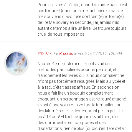
Pour les livres à l'école, quand on aime pas, c'est
une torture. Quand on aime tant mieux. mais je
me souviens d'avoir été contraint(e) et forcé(e)
de lire Me Bovary en seconde, j'ai jamais mis
autant de temps à lire un livre ! Je trouve toujours
cruel de nous imposer ça !
#92977
Par
Brunhild
le ven 21/01/2011 à 20h04
Nuu: en 4eme justement le prof avait des
méthodes particulières pour un peu tout, et
franchement les livres qu'ils nous donnaient ne
m'ont pas forcément répugnée. Mais au lycée et
à la fac, c'était assez affreux. En seconde on
nous a fait lire un bouquin complètement
choquant, un personnage s'est retrouvé attaché
vivant à une voiture, la voiture le trimballant sur
des kilomètres et le démembrant petit à petit. Lis
ça à 14 ans! Et tout ce qu'on devait faire, c'est
des commentaires composés et des
dissertations, rien de plus (quoiqu'en 1ère c'était