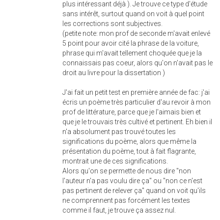
plus intéressant déjà ). Je trouve ce type d'étude
sans intérêt, surtout quand on voit à quel point
les corrections sont subjectives.
(petite note: mon prof de seconde m'avait enlevé
5 point pour avoir cité la phrase de la voiture,
phrase qui m'avait tellement choquée que je la
connaissais pas coeur, alors qu'on n'avait pas le
droit au livre pour la dissertation )
J'ai fait un petit test en première année de fac: j'ai
écris un poème très particulier d'au revoir à mon
prof de littérature, parce que je l'aimais bien et
que je le trouvais très cultivé et pertinent. Eh bien il
n'a absolument pas trouvé toutes les
significations du poème, alors que même la
présentation du poème, tout à fait flagrante,
montrait une de ces significations.
Alors qu'on se permette de nous dire "non
l'auteur n'a pas voulu dire ça" ou "non ce n'est
pas pertinent de relever ça" quand on voit qu'ils
ne comprennent pas forcément les textes
comme il faut, je trouve ça assez nul.