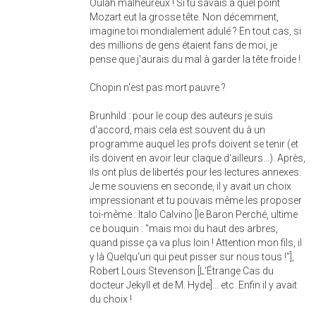
Oulah malheureux ! Si tu savais à quel point
Mozart eut la grosse tête. Non décemment,
imagine toi mondialement adulé ? En tout cas, si
des millions de gens étaient fans de moi, je
pense que j'aurais du mal à garder la tête froide !
Chopin n'est pas mort pauvre ?
Brunhild : pour le coup des auteurs je suis
d'accord, mais cela est souvent du à un
programme auquel les profs doivent se tenir (et
ils doivent en avoir leur claque d'ailleurs...). Après,
ils ont plus de libertés pour les lectures annexes.
Je me souviens en seconde, il y avait un choix
impressionant et tu pouvais même les proposer
toi-même : Italo Calvino [le Baron Perché, ultime
ce bouquin : "mais moi du haut des arbres,
quand pisse ça va plus loin ! Attention mon fils, il
y là Quelqu'un qui peut pisser sur nous tous !"],
Robert Louis Stevenson [L'Étrange Cas du
docteur Jekyll et de M. Hyde]... etc. Enfin il y avait
du choix !