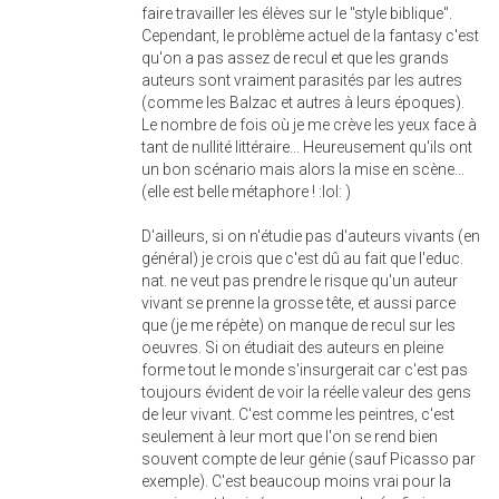
faire travailler les élèves sur le "style biblique".
Cependant, le problème actuel de la fantasy c'est
qu'on a pas assez de recul et que les grands
auteurs sont vraiment parasités par les autres
(comme les Balzac et autres à leurs époques).
Le nombre de fois où je me crève les yeux face à
tant de nullité littéraire... Heureusement qu'ils ont
un bon scénario mais alors la mise en scène...
(elle est belle métaphore ! :lol: )
D'ailleurs, si on n'étudie pas d'auteurs vivants (en
général) je crois que c'est dû au fait que l'educ.
nat. ne veut pas prendre le risque qu'un auteur
vivant se prenne la grosse tête, et aussi parce
que (je me répète) on manque de recul sur les
oeuvres. Si on étudiait des auteurs en pleine
forme tout le monde s'insurgerait car c'est pas
toujours évident de voir la réelle valeur des gens
de leur vivant. C'est comme les peintres, c'est
seulement à leur mort que l'on se rend bien
souvent compte de leur génie (sauf Picasso par
exemple). C'est beaucoup moins vrai pour la