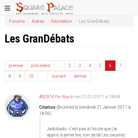
Aller
Toggle
au
contenu
navigation
Forums
Autres
Récréation
Les GranDébats
principal
Les GranDébats
premier
précédent
…
2
3
4
5
6
7
8
9
10
…
suivant
dernier
#92974
Par
Nuu
le ven 21/01/2011 à 19h08
Citation
(Brunhild le Vendredi 21 Janvier 2011 à
18:06)
Jadobado: c'est pas à l'école que j'ai
appris à aimer lire, loin de là! Les oeuvres