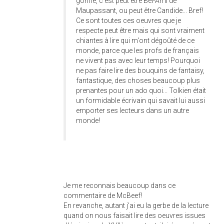
gonflé, c'est peut être Bel-Ami de
Maupassant, ou peut être Candide... Bref!
Ce sont toutes ces oeuvres que je
respecte peut être mais qui sont vraiment
chiantes à lire qui m'ont dégoûté de ce
monde, parce que les profs de français
ne vivent pas avec leur temps! Pourquoi
ne pas faire lire des bouquins de fantaisy,
fantastique, des choses beaucoup plus
prenantes pour un ado quoi... Tolkien était
un formidable écrivain qui savait lui aussi
emporter ses lecteurs dans un autre
monde!
Je me reconnais beaucoup dans ce
commentaire de McBeef!
En revanche, autant j'ai eu la gerbe de la lecture
quand on nous faisait lire des oeuvres issues