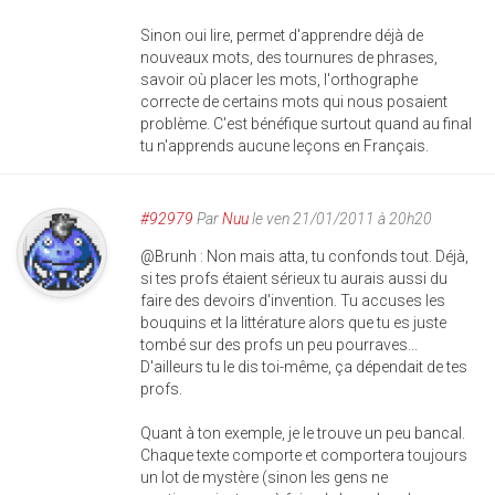
Sinon oui lire, permet d'apprendre déjà de
nouveaux mots, des tournures de phrases,
savoir où placer les mots, l'orthographe
correcte de certains mots qui nous posaient
problème. C'est bénéfique surtout quand au final
tu n'apprends aucune leçons en Français.
#92979
Par
Nuu
le ven 21/01/2011 à 20h20
@Brunh : Non mais atta, tu confonds tout. Déjà,
si tes profs étaient sérieux tu aurais aussi du
faire des devoirs d'invention. Tu accuses les
bouquins et la littérature alors que tu es juste
tombé sur des profs un peu pourraves...
D'ailleurs tu le dis toi-même, ça dépendait de tes
profs.
Quant à ton exemple, je le trouve un peu bancal.
Chaque texte comporte et comportera toujours
un lot de mystère (sinon les gens ne