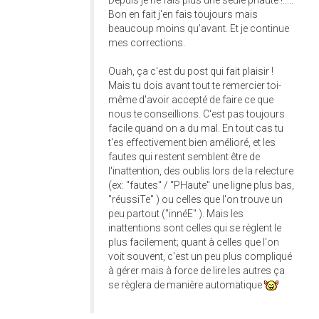
Depuis je ne fais plus une seule phaute !.....
Bon en fait j'en fais toujours mais
beaucoup moins qu'avant. Et je continue
mes corrections.
Ouah, ça c'est du post qui fait plaisir !
Mais tu dois avant tout te remercier toi-
même d'avoir accepté de faire ce que
nous te conseillions. C'est pas toujours
facile quand on a du mal. En tout cas tu
t'es effectivement bien amélioré, et les
fautes qui restent semblent être de
l'inattention, des oublis lors de la relecture
(ex: "fautes" / "PHaute" une ligne plus bas,
"réussiTe" ) ou celles que l'on trouve un
peu partout ("innéE" ). Mais les
inattentions sont celles qui se règlent le
plus facilement; quant à celles que l'on
voit souvent, c'est un peu plus compliqué
à gérer mais à force de lire les autres ça
se règlera de manière automatique