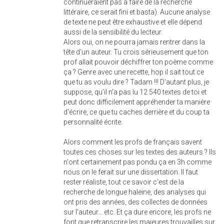
continueraient pas à faire de la recherche
littéraire, ce serait fini et basta). Aucune analyse
de texte ne peut être exhaustive et elle dépend
aussi de la sensibilité du lecteur.
Alors oui, on ne pourra jamais rentrer dans la
tête d'un auteur. Tu crois sérieusement que ton
prof allait pouvoir déchiffrer ton poème comme
ça ? Genre avec une recette, hop il sait tout ce
que tu as voulu dire ? Tadam !!! D'autant plus, je
suppose, qu'il n'a pas lu 12 540 textes de toi et
peut donc difficilement appréhender ta manière
d'écrire, ce que tu caches derrière et du coup ta
personnalité écrite.
Alors comment les profs de français savent
toutes ces choses sur les textes des auteurs ? Ils
n'ont certainement pas pondu ça en 3h comme
nous on le ferait sur une dissertation. Il faut
rester réaliste, tout ce savoir c'est de la
recherche de longue haleine, des analyses qui
ont pris des années, des collectes de données
sur l'auteur... etc. Et ça dure encore, les profs ne
font que retranscrire les majeures trouvailles sur