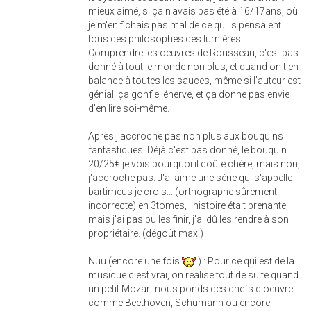
mieux aimé, si ça n'avais pas été à 16/17ans, où
je m'en fichais pas mal de ce qu'ils pensaient
tous ces philosophes des lumières...
Comprendre les oeuvres de Rousseau, c'est pas
donné à tout le monde non plus, et quand on t'en
balance à toutes les sauces, même si l'auteur est
génial, ça gonfle, énerve, et ça donne pas envie
d'en lire soi-même.
Après j'accroche pas non plus aux bouquins
fantastiques. Déjà c'est pas donné, le bouquin
20/25€ je vois pourquoi il coûte chère, mais non,
j'accroche pas. J'ai aimé une série qui s'appelle
bartimeus je crois... (orthographe sûrement
incorrecte) en 3tomes, l'histoire était prenante,
mais j'ai pas pu les finir, j'ai dû les rendre à son
propriétaire. (dégoût max!)
Nuu (encore une fois
) : Pour ce qui est de la
musique c'est vrai, on réalise tout de suite quand
un petit Mozart nous ponds des chefs d'oeuvre
comme Beethoven, Schumann ou encore