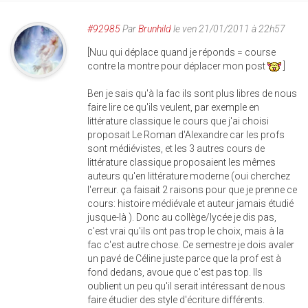
#92985
Par
Brunhild
le ven 21/01/2011 à 22h57
[Nuu qui déplace quand je réponds = course
contre la montre pour déplacer mon post
]
Ben je sais qu'à la fac ils sont plus libres de nous
faire lire ce qu'ils veulent, par exemple en
littérature classique le cours que j'ai choisi
proposait Le Roman d'Alexandre car les profs
sont médiévistes, et les 3 autres cours de
littérature classique proposaient les mêmes
auteurs qu'en littérature moderne (oui cherchez
l'erreur. ça faisait 2 raisons pour que je prenne ce
cours: histoire médiévale et auteur jamais étudié
jusque-là ). Donc au collège/lycée je dis pas,
c'est vrai qu'ils ont pas trop le choix, mais à la
fac c'est autre chose. Ce semestre je dois avaler
un pavé de Céline juste parce que la prof est à
fond dedans, avoue que c'est pas top. Ils
oublient un peu qu'il serait intéressant de nous
faire étudier des style d'écriture différents.