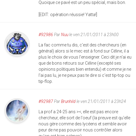
Quoique ce pavé est un peu spécial, mais bon.
[EDIT: opération réussie! Yatta!]
#92986
Par
Nuu
le ven 21/01/2011 à 23h00
La fac comme tu dis, c'est des chercheurs (en
général) alors si le mec est à fond sur Céline, il a
plus le choix de vous l'enseigner. Ceci dit je n'ai eu
que de bons retours sur Céline (excepté ses
opinions politiques bien entendu) et comme je ne
l'ai pas lu, je ne peux pas te dire si c'est tip-top ou
tip-flop.
#92987
Par
Brunhild
le ven 21/01/2011 à 23h24
La prof a 24-25 ans ><, elle est pas encore
chercheur, elle sort de l'oeuf (la preuve est qu'elle
nous gère comme des lycéens et semble avoir
peur de ne pas pouvoir nous contrôler alors