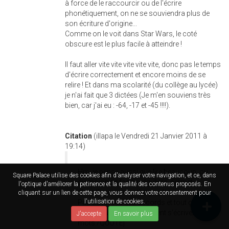
à force de le raccourcir ou de l'écrire
phonétiquement, on ne se souviendra plus de
son écriture d'origine...
Comme on le voit dans Star Wars, le coté
obscure est le plus facile à atteindre !
Il faut aller vite vite vite vite vite, donc pas le temps
d'écrire correctement et encore moins de se
relire ! Et dans ma scolarité (du collège au lycée)
je n'ai fait que 3 dictées (Je m'en souviens très
bien, car j'ai eu : -64, -17 et -45 !!!!).
Citation
(illapa le Vendredi 21 Janvier 2011 à
19:14)
Hm, je pense aussi que lire beaucoup, ou
Square Palace utilise des cookies afin d'analyser votre navigation, et ce, dans
du moins de façon régulière, permet
l'optique d'améliorer la petinence et la qualité des contenus proposés. En
d'améliorer son orthographe.
cliquant sur un lien de cette page, vous donnez votre consentement pour
l'utilisation de cookies.
Pas au niveau des accords et tout ça,
mais pour savoir comment s'écrivent les
J'accepte
En savoir plus
mots./QUOTE]