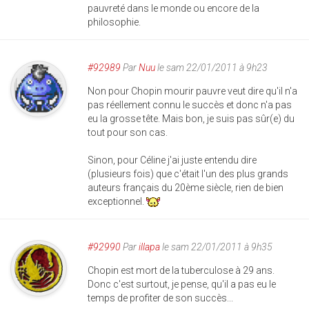
pauvreté dans le monde ou encore de la
philosophie.
#92989
Par
Nuu
le sam 22/01/2011 à 9h23
Non pour Chopin mourir pauvre veut dire qu'il n'a
pas réellement connu le succès et donc n'a pas
eu la grosse tête. Mais bon, je suis pas sûr(e) du
tout pour son cas.
Sinon, pour Céline j'ai juste entendu dire
(plusieurs fois) que c'était l'un des plus grands
auteurs français du 20ème siècle, rien de bien
exceptionnel.
#92990
Par
illapa
le sam 22/01/2011 à 9h35
Chopin est mort de la tuberculose à 29 ans.
Donc c'est surtout, je pense, qu'il a pas eu le
temps de profiter de son succès...