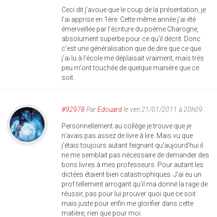
Ceci dit j'avoue que le coup de la présentation, je
l'ai apprise en 1ère. Cette même année j'ai été
émerveillée par l'écriture du poème Charogne,
absolument superbe pour ce qu'il décrit. Donc
c'est une généralisation que de dire que ce que
j'ai lu à l'école me déplaisait vraiment, mais très
peu m'ont touchée de quelque manière que ce
soit.
#92978
Par
Edouard
le ven 21/01/2011 à 20h09
Personnellement au collège je trouve que je
n'avais pas assez de livre à lire. Mais vu que
j'étais toujours autant feignant qu'aujourd'hui il
ne me semblait pas nécessaire de demander des
bons livres à mes professeurs. Pour autant les
dictées étaient bien catastrophiques. J'ai eu un
prof tellement arrogant qu'il ma donné la rage de
réussir, pas pour lui prouver quoi que ce soit
mais juste pour enfin me glorifier dans cette
matière, rien que pour moi.