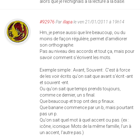
alors que je rechignais à la lecture à la base.
#92976
Par
illapa
le ven 21/01/2011 à 19h14
Hm, je pense aussi que lire beaucoup, ou du
moins de façon régulière, permet d'améliorer
son orthographe.
Pas au niveau des accords et tout ça, mais pour
savoir comment s'écrivent les mots.
Exemple simple : Avant, Souvent : C'est à force
de les voir écrits qu'on sait que avant s'écrit -ant
et souvent -ent.
Ou qu'on sait que temps prends toujours,
comme ce dernier, un s final.
Que beaucoup et trop ont des p finaux.
Que banane commence par un b, mais pourtant
pas un p.
Qu'on sait quel mot à quel accent ou pas. (ex :
icône, iconique. Mots de la même famille, l'un à
un accent, l'autre pas.)