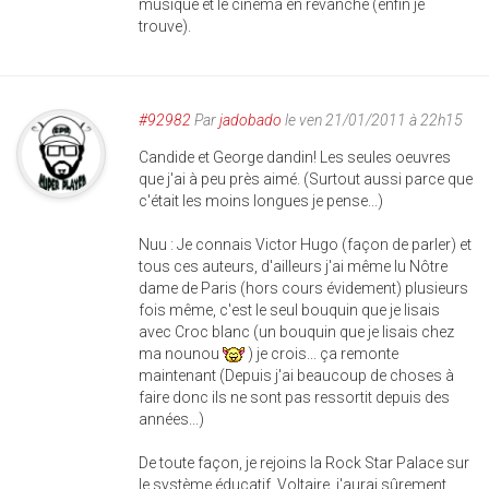
musique et le cinéma en revanche (enfin je
trouve).
#92982
Par
jadobado
le ven 21/01/2011 à 22h15
Candide et George dandin! Les seules oeuvres
que j'ai à peu près aimé. (Surtout aussi parce que
c'était les moins longues je pense...)
Nuu : Je connais Victor Hugo (façon de parler) et
tous ces auteurs, d'ailleurs j'ai même lu Nôtre
dame de Paris (hors cours évidement) plusieurs
fois même, c'est le seul bouquin que je lisais
avec Croc blanc (un bouquin que je lisais chez
ma nounou
) je crois... ça remonte
maintenant (Depuis j'ai beaucoup de choses à
faire donc ils ne sont pas ressortit depuis des
années...)
De toute façon, je rejoins la Rock Star Palace sur
le système éducatif. Voltaire, j'aurai sûrement