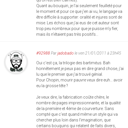
qu'on est bien calmes).
Quant au bouquin, je l'ai seulement feuilleté pour
le moment et pour ce que j'en ai vu, le langage va
être difficile à supporter: oralité et injures sont de
mise. Les échos que j'ai eus de cet auteur sont
trop peu nombreux pour que je puisse m'y fier,
mais ils n'étaient pas très positifs...
#92988
Par
jadobado
le ven 21/01/2011 à 23h45
Oui c'est ça, la trilogie des bartiméus. Bah
honnêtement je peux pas en dire grand chose, j'ai
lu que le premier que j'ai trouvé génial.
Pour Chopin, mourir pauvre veux dire euh... avoir
eu la grosse tête ?
Je veux dire, la fabrication coûte chère, le
nombre de pages impressionnante, et la qualité
de la première et 4ème de courverture. Sans
compté que c'est quand même un style qui va
chercher plus loin dans l'imagination, que
certains bouquins qui relatent de faits divers,