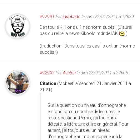
#92991
Par
jadobado
le sam 22/01/2011 à 12h39
Den tou lé K, il ons u 1 nez norm sucés ! (J'aurai
pas du relire la news Kikoololmdr de IAK
)
(traduction : Dans tous les cas ils ont un énorme
succès !)
#92992
Par
Ashton
le dim 23/01/2011 à 22h05
Citation
(Mcbeef le Vendredi 21 Janvier 2011 à
21:21)
Sur la question du niveau d'orthographe
en fonction du nombre de lectures, je
reste sceptique. Perso, j'ai toujours
détesté la littérature et lire en général. Pour
autant, j'ai toujours eu un niveau
d'orthographe au moins supérieur à la