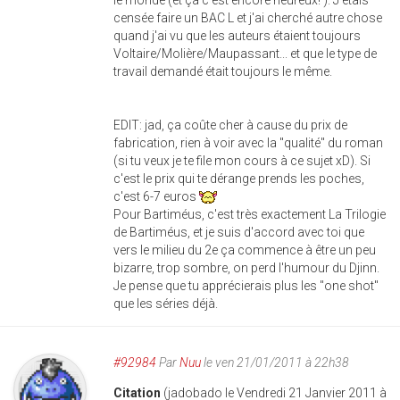
le monde (et ça c'est encore heureux! ). J'étais
censée faire un BAC L et j'ai cherché autre chose
quand j'ai vu que les auteurs étaient toujours
Voltaire/Molière/Maupassant... et que le type de
travail demandé était toujours le même.
EDIT: jad, ça coûte cher à cause du prix de
fabrication, rien à voir avec la "qualité" du roman
(si tu veux je te file mon cours à ce sujet xD). Si
c'est le prix qui te dérange prends les poches,
c'est 6-7 euros
Pour Bartiméus, c'est très exactement La Trilogie
de Bartiméus, et je suis d'accord avec toi que
vers le milieu du 2e ça commence à être un peu
bizarre, trop sombre, on perd l'humour du Djinn.
Je pense que tu apprécierais plus les "one shot"
que les séries déjà.
#92984
Par
Nuu
le ven 21/01/2011 à 22h38
Citation
(jadobado le Vendredi 21 Janvier 2011 à