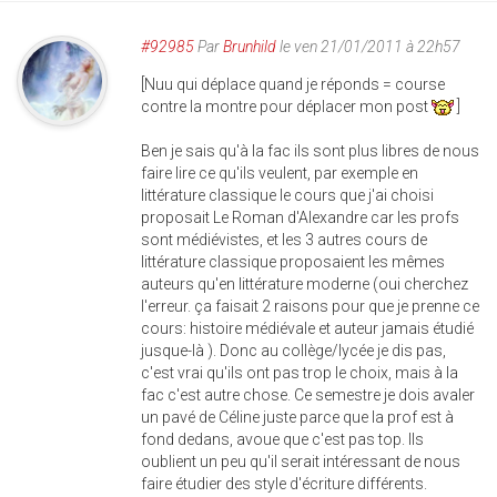
#92985
Par
Brunhild
le ven 21/01/2011 à 22h57
[Nuu qui déplace quand je réponds = course
contre la montre pour déplacer mon post
]
Ben je sais qu'à la fac ils sont plus libres de nous
faire lire ce qu'ils veulent, par exemple en
littérature classique le cours que j'ai choisi
proposait Le Roman d'Alexandre car les profs
sont médiévistes, et les 3 autres cours de
littérature classique proposaient les mêmes
auteurs qu'en littérature moderne (oui cherchez
l'erreur. ça faisait 2 raisons pour que je prenne ce
cours: histoire médiévale et auteur jamais étudié
jusque-là ). Donc au collège/lycée je dis pas,
c'est vrai qu'ils ont pas trop le choix, mais à la
fac c'est autre chose. Ce semestre je dois avaler
un pavé de Céline juste parce que la prof est à
fond dedans, avoue que c'est pas top. Ils
oublient un peu qu'il serait intéressant de nous
faire étudier des style d'écriture différents.