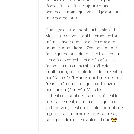
Depuis je ne fais plus une seule phaute !.....
Bon en fait j'en fais toujours mais
beaucoup moins qu'avant. Et je continue
mes corrections.
Ouah, ça c'est du post qui fait plaisir !
Mais tu dois avant tout te remercier toi-
même d'avoir accepté de faire ce que
nous te conseillions. C'est pas toujours
facile quand on a du mal. En tout cas tu
t'es effectivement bien amélioré, et les
fautes qui restent semblent être de
l'inattention, des oublis lors de la relecture
(ex: "fautes" / "PHaute" une ligne plus bas,
"réussiTe" ) ou celles que l'on trouve un
peu partout ("innéE" ). Mais les
inattentions sont celles qui se règlent le
plus facilement; quant à celles que l'on
voit souvent, c'est un peu plus compliqué
à gérer mais à force de lire les autres ça
se règlera de manière automatique