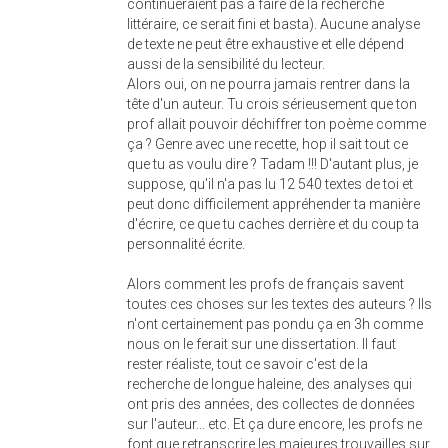
continueraient pas à faire de la recherche
littéraire, ce serait fini et basta). Aucune analyse
de texte ne peut être exhaustive et elle dépend
aussi de la sensibilité du lecteur.
Alors oui, on ne pourra jamais rentrer dans la
tête d'un auteur. Tu crois sérieusement que ton
prof allait pouvoir déchiffrer ton poème comme
ça ? Genre avec une recette, hop il sait tout ce
que tu as voulu dire ? Tadam !!! D'autant plus, je
suppose, qu'il n'a pas lu 12 540 textes de toi et
peut donc difficilement appréhender ta manière
d'écrire, ce que tu caches derrière et du coup ta
personnalité écrite.
Alors comment les profs de français savent
toutes ces choses sur les textes des auteurs ? Ils
n'ont certainement pas pondu ça en 3h comme
nous on le ferait sur une dissertation. Il faut
rester réaliste, tout ce savoir c'est de la
recherche de longue haleine, des analyses qui
ont pris des années, des collectes de données
sur l'auteur... etc. Et ça dure encore, les profs ne
font que retranscrire les majeures trouvailles sur