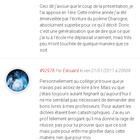
Ceci dit j'avoue que le coup de la présentation, je
l'ai apprise en 1ère. Cette même année j'ai été
émerveillée par l'écriture du poème Charogne,
absolument superbe pour ce qu'il décrit. Donc
c'est une généralisation que de dire que ce que
j'ai lu à l'école me déplaisait vraiment, mais très
peu m'ont touchée de quelque manière que ce
soit.
#92978
Par
Edouard
le ven 21/01/2011 à 20h09
Personnellement au collège je trouve que je
n'avais pas assez de livre à lire. Mais vu que
j'étais toujours autant feignant qu'aujourd'hui il
ne me semblait pas nécessaire de demander des
bons livres à mes professeurs. Pour autant les
dictées étaient bien catastrophiques. J'ai eu un
prof tellement arrogant qu'il ma donné la rage de
réussir, pas pour lui prouver quoi que ce soit
mais juste pour enfin me glorifier dans cette
matière, rien que pour moi.