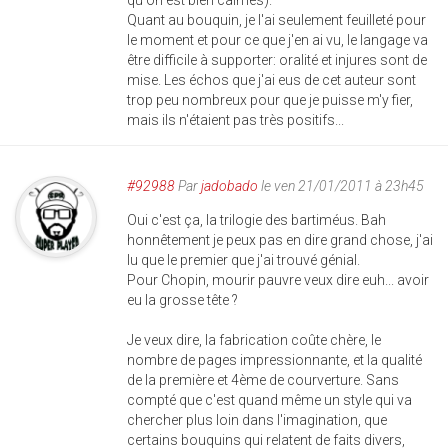
qu'on est bien calmes).
Quant au bouquin, je l'ai seulement feuilleté pour
le moment et pour ce que j'en ai vu, le langage va
être difficile à supporter: oralité et injures sont de
mise. Les échos que j'ai eus de cet auteur sont
trop peu nombreux pour que je puisse m'y fier,
mais ils n'étaient pas très positifs...
#92988
Par
jadobado
le ven 21/01/2011 à 23h45
Oui c'est ça, la trilogie des bartiméus. Bah
honnêtement je peux pas en dire grand chose, j'ai
lu que le premier que j'ai trouvé génial.
Pour Chopin, mourir pauvre veux dire euh... avoir
eu la grosse tête ?
Je veux dire, la fabrication coûte chère, le
nombre de pages impressionnante, et la qualité
de la première et 4ème de courverture. Sans
compté que c'est quand même un style qui va
chercher plus loin dans l'imagination, que
certains bouquins qui relatent de faits divers,