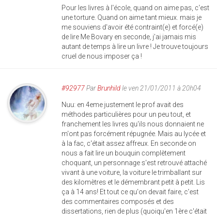
Pour les livres à l'école, quand on aime pas, c'est
une torture. Quand on aime tant mieux. mais je
me souviens d'avoir été contraint(e) et forcé(e)
de lire Me Bovary en seconde, j'ai jamais mis
autant de temps à lire un livre ! Je trouve toujours
cruel de nous imposer ça !
#92977
Par
Brunhild
le ven 21/01/2011 à 20h04
Nuu: en 4eme justement le prof avait des
méthodes particulières pour un peu tout, et
franchement les livres qu'ils nous donnaient ne
m'ont pas forcément répugnée. Mais au lycée et
à la fac, c'était assez affreux. En seconde on
nous a fait lire un bouquin complètement
choquant, un personnage s'est retrouvé attaché
vivant à une voiture, la voiture le trimballant sur
des kilomètres et le démembrant petit à petit. Lis
ça à 14 ans! Et tout ce qu'on devait faire, c'est
des commentaires composés et des
dissertations, rien de plus (quoiqu'en 1ère c'était