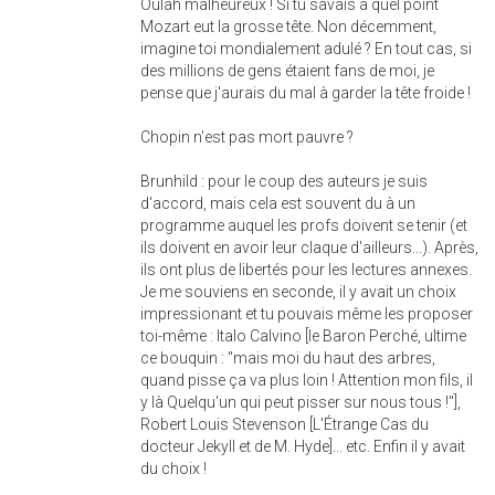
Oulah malheureux ! Si tu savais à quel point
Mozart eut la grosse tête. Non décemment,
imagine toi mondialement adulé ? En tout cas, si
des millions de gens étaient fans de moi, je
pense que j'aurais du mal à garder la tête froide !
Chopin n'est pas mort pauvre ?
Brunhild : pour le coup des auteurs je suis
d'accord, mais cela est souvent du à un
programme auquel les profs doivent se tenir (et
ils doivent en avoir leur claque d'ailleurs...). Après,
ils ont plus de libertés pour les lectures annexes.
Je me souviens en seconde, il y avait un choix
impressionant et tu pouvais même les proposer
toi-même : Italo Calvino [le Baron Perché, ultime
ce bouquin : "mais moi du haut des arbres,
quand pisse ça va plus loin ! Attention mon fils, il
y là Quelqu'un qui peut pisser sur nous tous !"],
Robert Louis Stevenson [L'Étrange Cas du
docteur Jekyll et de M. Hyde]... etc. Enfin il y avait
du choix !