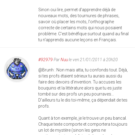
Sinon oui lire, permet d'apprendre déjà de
nouveaux mots, des tournures de phrases,
savoir où placer les mots, l'orthographe
correcte de certains mots qui nous posaient
problème. C'est bénéfique surtout quand au final
tu n'apprends aucune leçons en Français.
#92979
Par
Nuu
le ven 21/01/2011 à 20h20
@Brunh : Non mais atta, tu confonds tout. Déjà,
si tes profs étaient sérieux tu aurais aussi du
faire des devoirs d'invention. Tu accuses les
bouquins et la littérature alors que tu es juste
tombé sur des profs un peu pourraves...
D'ailleurs tu le dis toi-même, ça dépendait de tes
profs.
Quant à ton exemple, je le trouve un peu bancal.
Chaque texte comporte et comportera toujours
un lot de mystère (sinon les gens ne