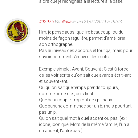
alors que je rechignais à la lecture à la base.
#92976
Par
illapa
le ven 21/01/2011 à 19h14
Hm, je pense aussi que lire beaucoup, ou du
moins de façon régulière, permet d'améliorer
son orthographe.
Pas au niveau des accords et tout ça, mais pour
savoir comment s'écrivent les mots.
Exemple simple : Avant, Souvent : C'est à force
de les voir écrits qu'on sait que avant s'écrit -ant
et souvent -ent.
Ou qu'on sait que temps prends toujours,
comme ce dernier, un s final.
Que beaucoup et trop ont des p finaux.
Que banane commence par un b, mais pourtant
pas un p.
Qu'on sait quel mot à quel accent ou pas. (ex :
icône, iconique. Mots de la même famille, l'un à
un accent, l'autre pas.)