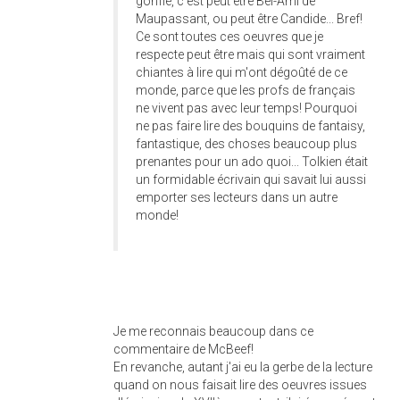
gonflé, c'est peut être Bel-Ami de
Maupassant, ou peut être Candide... Bref!
Ce sont toutes ces oeuvres que je
respecte peut être mais qui sont vraiment
chiantes à lire qui m'ont dégoûté de ce
monde, parce que les profs de français
ne vivent pas avec leur temps! Pourquoi
ne pas faire lire des bouquins de fantaisy,
fantastique, des choses beaucoup plus
prenantes pour un ado quoi... Tolkien était
un formidable écrivain qui savait lui aussi
emporter ses lecteurs dans un autre
monde!
Je me reconnais beaucoup dans ce
commentaire de McBeef!
En revanche, autant j'ai eu la gerbe de la lecture
quand on nous faisait lire des oeuvres issues