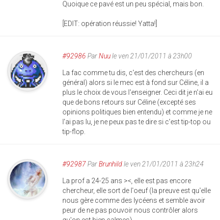
Quoique ce pavé est un peu spécial, mais bon.
[EDIT: opération réussie! Yatta!]
#92986
Par
Nuu
le ven 21/01/2011 à 23h00
La fac comme tu dis, c'est des chercheurs (en
général) alors si le mec est à fond sur Céline, il a
plus le choix de vous l'enseigner. Ceci dit je n'ai eu
que de bons retours sur Céline (excepté ses
opinions politiques bien entendu) et comme je ne
l'ai pas lu, je ne peux pas te dire si c'est tip-top ou
tip-flop.
#92987
Par
Brunhild
le ven 21/01/2011 à 23h24
La prof a 24-25 ans ><, elle est pas encore
chercheur, elle sort de l'oeuf (la preuve est qu'elle
nous gère comme des lycéens et semble avoir
peur de ne pas pouvoir nous contrôler alors