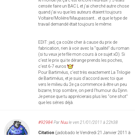
le monde (et ça c'est encore heureux! ). J'étais
censée faire un BAC L et j'ai cherché autre chose
quand j'ai vu que les auteurs étaient toujours
Voltaire/Molière/Maupassant... et que le type de
travail demandé était toujours le même.
EDIT: jad, ça coûte cher à cause du prix de
fabrication, rien à voir avec la "qualité" du roman
(si tu veux je te file mon cours à ce sujet xD). Si
c'est le prix qui te dérange prends les poches,
c'est 6-7 euros
Pour Bartiméus, c'est très exactement La Trilogie
de Bartiméus, et je suis d'accord avec toi que
vers le milieu du 2e ça commence à être un peu
bizarre, trop sombre, on perd l'humour du Djinn.
Je pense que tu apprécierais plus les "one shot"
que les séries déjà.
#92984
Par
Nuu
le ven 21/01/2011 à 22h38
Citation
(jadobado le Vendredi 21 Janvier 2011 à