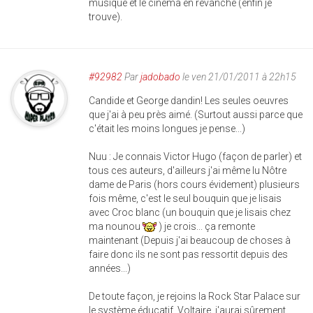
musique et le cinéma en revanche (enfin je
trouve).
#92982
Par
jadobado
le ven 21/01/2011 à 22h15
Candide et George dandin! Les seules oeuvres
que j'ai à peu près aimé. (Surtout aussi parce que
c'était les moins longues je pense...)
Nuu : Je connais Victor Hugo (façon de parler) et
tous ces auteurs, d'ailleurs j'ai même lu Nôtre
dame de Paris (hors cours évidement) plusieurs
fois même, c'est le seul bouquin que je lisais
avec Croc blanc (un bouquin que je lisais chez
ma nounou
) je crois... ça remonte
maintenant (Depuis j'ai beaucoup de choses à
faire donc ils ne sont pas ressortit depuis des
années...)
De toute façon, je rejoins la Rock Star Palace sur
le système éducatif. Voltaire, j'aurai sûrement