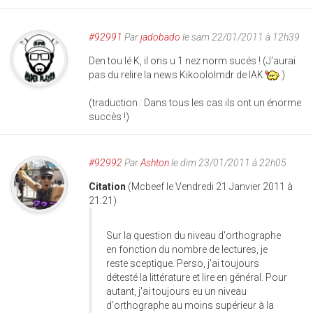
#92991
Par
jadobado
le sam 22/01/2011 à 12h39
Den tou lé K, il ons u 1 nez norm sucés ! (J'aurai
pas du relire la news Kikoololmdr de IAK
)
(traduction : Dans tous les cas ils ont un énorme
succès !)
#92992
Par
Ashton
le dim 23/01/2011 à 22h05
Citation
(Mcbeef le Vendredi 21 Janvier 2011 à
21:21)
Sur la question du niveau d'orthographe
en fonction du nombre de lectures, je
reste sceptique. Perso, j'ai toujours
détesté la littérature et lire en général. Pour
autant, j'ai toujours eu un niveau
d'orthographe au moins supérieur à la