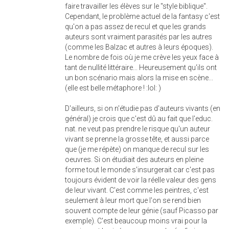
faire travailler les élèves sur le "style biblique".
Cependant, le problème actuel de la fantasy c'est
qu'on a pas assez de recul et que les grands
auteurs sont vraiment parasités par les autres
(comme les Balzac et autres à leurs époques).
Le nombre de fois où je me crève les yeux face à
tant de nullité littéraire... Heureusement qu'ils ont
un bon scénario mais alors la mise en scène...
(elle est belle métaphore ! :lol: )
D'ailleurs, si on n'étudie pas d'auteurs vivants (en
général) je crois que c'est dû au fait que l'educ.
nat. ne veut pas prendre le risque qu'un auteur
vivant se prenne la grosse tête, et aussi parce
que (je me répète) on manque de recul sur les
oeuvres. Si on étudiait des auteurs en pleine
forme tout le monde s'insurgerait car c'est pas
toujours évident de voir la réelle valeur des gens
de leur vivant. C'est comme les peintres, c'est
seulement à leur mort que l'on se rend bien
souvent compte de leur génie (sauf Picasso par
exemple). C'est beaucoup moins vrai pour la