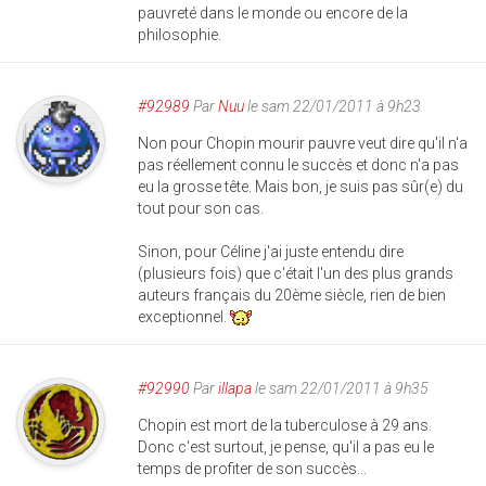
pauvreté dans le monde ou encore de la
philosophie.
#92989
Par
Nuu
le sam 22/01/2011 à 9h23
Non pour Chopin mourir pauvre veut dire qu'il n'a
pas réellement connu le succès et donc n'a pas
eu la grosse tête. Mais bon, je suis pas sûr(e) du
tout pour son cas.
Sinon, pour Céline j'ai juste entendu dire
(plusieurs fois) que c'était l'un des plus grands
auteurs français du 20ème siècle, rien de bien
exceptionnel.
#92990
Par
illapa
le sam 22/01/2011 à 9h35
Chopin est mort de la tuberculose à 29 ans.
Donc c'est surtout, je pense, qu'il a pas eu le
temps de profiter de son succès...