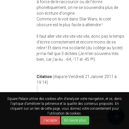
à force de le raccourcir ou de l'écrire
phonétiquement, on ne se souviendra plus de
son écriture d'origine...
Comme on le voit dans Star Wars, le coté
obscure est le plus facile à atteindre !
Il faut aller vite vite vite vite vite, donc pas le temps
d'écrire correctement et encore moins de se
relire ! Et dans ma scolarité (du collège au lycée)
je n'ai fait que 3 dictées (Je m'en souviens très
bien, car j'ai eu : -64, -17 et -45 !!!!).
Citation
(illapa le Vendredi 21 Janvier 2011 à
19:14)
Hm, je pense aussi que lire beaucoup, ou
Square Palace utilise des cookies afin d'analyser votre navigation, et ce, dans
du moins de façon régulière, permet
l'optique d'améliorer la petinence et la qualité des contenus proposés. En
d'améliorer son orthographe.
cliquant sur un lien de cette page, vous donnez votre consentement pour
l'utilisation de cookies.
Pas au niveau des accords et tout ça,
mais pour savoir comment s'écrivent les
J'accepte
En savoir plus
mots./QUOTE]