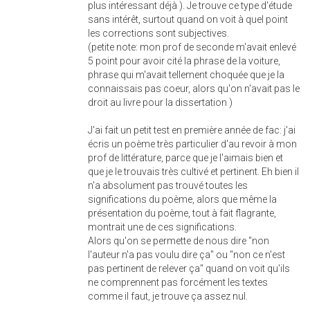
plus intéressant déjà ). Je trouve ce type d'étude
sans intérêt, surtout quand on voit à quel point
les corrections sont subjectives.
(petite note: mon prof de seconde m'avait enlevé
5 point pour avoir cité la phrase de la voiture,
phrase qui m'avait tellement choquée que je la
connaissais pas coeur, alors qu'on n'avait pas le
droit au livre pour la dissertation )
J'ai fait un petit test en première année de fac: j'ai
écris un poème très particulier d'au revoir à mon
prof de littérature, parce que je l'aimais bien et
que je le trouvais très cultivé et pertinent. Eh bien il
n'a absolument pas trouvé toutes les
significations du poème, alors que même la
présentation du poème, tout à fait flagrante,
montrait une de ces significations.
Alors qu'on se permette de nous dire "non
l'auteur n'a pas voulu dire ça" ou "non ce n'est
pas pertinent de relever ça" quand on voit qu'ils
ne comprennent pas forcément les textes
comme il faut, je trouve ça assez nul.