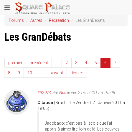
Aller
Toggle
au
contenu
navigation
Forums
Autres
Récréation
Les GranDébats
principal
Les GranDébats
premier
précédent
…
2
3
4
5
6
7
8
9
10
…
suivant
dernier
#92974
Par
Nuu
le ven 21/01/2011 à 19h08
Citation
(Brunhild le Vendredi 21 Janvier 2011 à
18:06)
Jadobado: c'est pas à l'école que j'ai
appris à aimer lire, loin de là! Les oeuvres