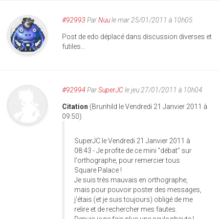
#92993
Par
Nuu
le mar 25/01/2011 à 10h05
Post de edo déplacé dans discussion diverses et
futiles...
#92994
Par
SuperJC
le jeu 27/01/2011 à 10h04
Citation
(Brunhild le Vendredi 21 Janvier 2011 à
09:50)
SuperJC le Vendredi 21 Janvier 2011 à
08:43 - Je profite de ce mini "débat" sur
l'orthographe, pour remercier tous
Square Palace !
Je suis très mauvais en orthographe,
mais pour pouvoir poster des messages,
j'étais (et je suis toujours) obligé de me
relire et de rechercher mes fautes.