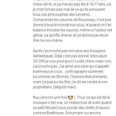
mieux aimé, si ça n'avais pas été à 16/17ans, où
je m'en fichais pas mal de ce qu'ils pensaient
tous ces philosophes des lumières...
Comprendre les oeuvres de Rousseau, c'est pas
donné à tout le monde non plus, et quand on t'en
balance à toutes les sauces, même si l'auteur est
génial, ça gonfle, énerve, et ça donne pas envie
d'en lire soi-même.
Après j'accroche pas non plus aux bouquins
fantastiques. Déjà c'est pas donné, le bouquin
20/25€ je vois pourquoi il coûte chère, mais non,
j'accroche pas. J'ai aimé une série qui s'appelle
bartimeus je crois... (orthographe sûrement
incorrecte) en 3tomes, l'histoire était prenante,
mais j'ai pas pu les finir, j'ai dû les rendre à son
propriétaire. (dégoût max!)
Nuu (encore une fois
) : Pour ce qui est de la
musique c'est vrai, on réalise tout de suite quand
un petit Mozart nous ponds des chefs d'oeuvre
comme Beethoven, Schumann ou encore