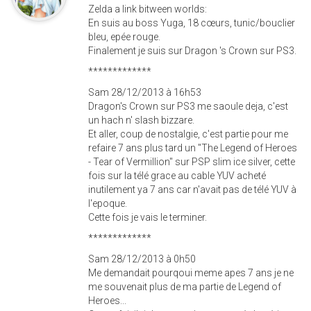
Zelda a link bitween worlds:
En suis au boss Yuga, 18 cœurs, tunic/bouclier
bleu, epée rouge.
Finalement je suis sur Dragon 's Crown sur PS3.
*************
Sam 28/12/2013 à 16h53
Dragon's Crown sur PS3 me saoule deja, c'est
un hach n' slash bizzare.
Et aller, coup de nostalgie, c'est partie pour me
refaire 7 ans plus tard un "The Legend of Heroes
- Tear of Vermillion" sur PSP slim ice silver, cette
fois sur la télé grace au cable YUV acheté
inutilement ya 7 ans car n'avait pas de télé YUV à
l'epoque.
Cette fois je vais le terminer.
*************
Sam 28/12/2013 à 0h50
Me demandait pourqoui meme apes 7 ans je ne
me souvenait plus de ma partie de Legend of
Heroes...