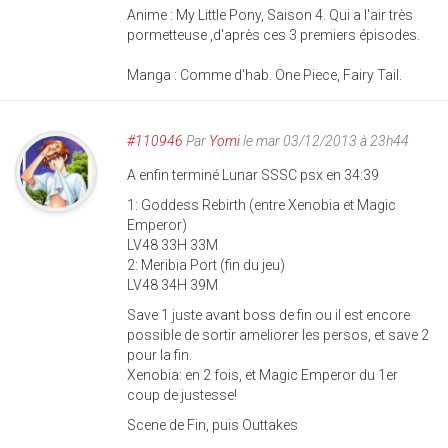
Anime : My Little Pony, Saison 4. Qui a l'air très
pormetteuse ,d'après ces 3 premiers épisodes.
Manga : Comme d'hab. One Piece, Fairy Tail.
#110946
Par
Yomi
le mar 03/12/2013 à 23h44
A enfin terminé Lunar SSSC psx en 34:39
1: Goddess Rebirth (entre Xenobia et Magic
Emperor)
LV48 33H 33M
2: Meribia Port (fin du jeu)
LV48 34H 39M
Save 1 juste avant boss de fin ou il est encore
possible de sortir ameliorer les persos, et save 2
pour la fin.
Xenobia: en 2 fois, et Magic Emperor du 1er
coup de justesse!
Scene de Fin, puis Outtakes