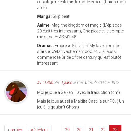
ensuite je retenterais le mode expert. (Paix à mon
âme).
Manga:
Skip beat!
Anime:
Magi the kingdom of magic (L'épisode
20 était très intéressant), One piece et je compte
me remater AKB0048.
Dramas:
Empress Ki, j'ai fini My love from the
stars et c'était vachement cool ^^. J'ai aussi
commencée Bride of the century qui est plutôt
intéressant.
#111850
Par
Tylano
le mar 04/03/2014 à 9h12
Moi je joue à Seiken III avec la traduction (cm)
Mais je joue aussi à Maldita Castilla sur PC. ( Un
jeu à la goulsn't Ghost)
premier
précédent
…
29
30
31
32
33