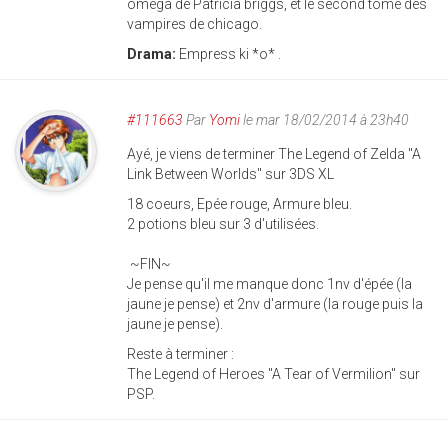
oméga de Patricia briggs, et le second tome des
vampires de chicago.
Drama:
Empress ki *o* .
#111663
Par
Yomi
le mar 18/02/2014 à 23h40
Ayé, je viens de terminer The Legend of Zelda "A
Link Between Worlds" sur 3DS XL
18 coeurs, Epée rouge, Armure bleu.
2 potions bleu sur 3 d'utilisées.
~FIN~
Je pense qu'il me manque donc 1nv d'épée (la
jaune je pense) et 2nv d'armure (la rouge puis la
jaune je pense).
Reste à terminer :
The Legend of Heroes "A Tear of Vermilion" sur
PSP.