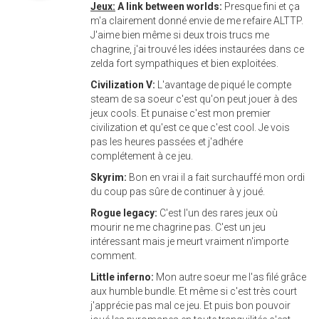
Jeux:
A link between worlds:
Presque fini et ça
m'a clairement donné envie de me refaire ALTTP.
J'aime bien même si deux trois trucs me
chagrine, j'ai trouvé les idées instaurées dans ce
zelda fort sympathiques et bien exploitées.
Civilization V:
L'avantage de piqué le compte
steam de sa soeur c'est qu'on peut jouer à des
jeux cools. Et punaise c'est mon premier
civilization et qu'est ce que c'est cool. Je vois
pas les heures passées et j'adhére
complétement à ce jeu.
Skyrim:
Bon en vrai il a fait surchauffé mon ordi
du coup pas sûre de continuer à y joué.
Rogue legacy:
C'est l'un des rares jeux où
mourir ne me chagrine pas. C'est un jeu
intéressant mais je meurt vraiment n'importe
comment.
Little inferno:
Mon autre soeur me l'as filé grâce
aux humble bundle. Et même si c'est très court
j'apprécie pas mal ce jeu. Et puis bon pouvoir