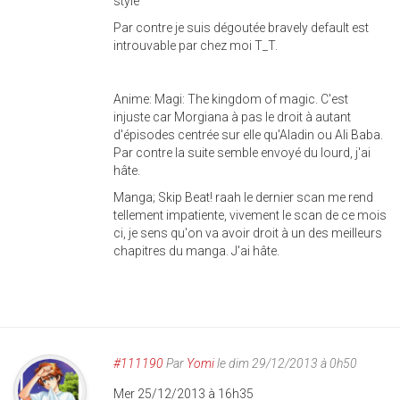
style
Par contre je suis dégoutée bravely default est
introuvable par chez moi T_T.
Anime: Magi: The kingdom of magic. C'est
injuste car Morgiana à pas le droit à autant
d'épisodes centrée sur elle qu'Aladin ou Ali Baba.
Par contre la suite semble envoyé du lourd, j'ai
hâte.
Manga; Skip Beat! raah le dernier scan me rend
tellement impatiente, vivement le scan de ce mois
ci, je sens qu'on va avoir droit à un des meilleurs
chapitres du manga. J'ai hâte.
#111190
Par
Yomi
le dim 29/12/2013 à 0h50
Mer 25/12/2013 à 16h35