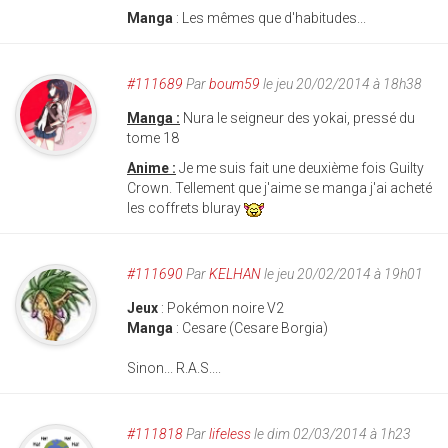
Manga
: Les mêmes que d'habitudes...
#111689
Par
boum59
le jeu 20/02/2014 à 18h38
Manga :
Nura le seigneur des yokai, pressé du
tome 18
Anime :
Je me suis fait une deuxième fois Guilty
Crown. Tellement que j'aime se manga j'ai acheté
les coffrets bluray
#111690
Par
KELHAN
le jeu 20/02/2014 à 19h01
Jeux
: Pokémon noire V2
Manga
: Cesare (Cesare Borgia)
Sinon... R.A.S....
#111818
Par
lifeless
le dim 02/03/2014 à 1h23