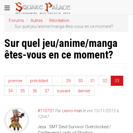
Aller
Toggle
au
contenu
navigation
Forums
Autres
Récréation
principal
Sur quel jeu/anime/manga êtes-vous en ce moment?
Sur quel jeu/anime/manga
êtes-vous en ce moment?
premier
précédent
…
29
30
31
32
33
34
35
36
37
suivant
dernier
#110731
Par
Lievro-man
le ven 15/11/2013 à
12h47
Jeux : SMT Devil Survivor Overclocked /
Castlevania Lords of Shadow