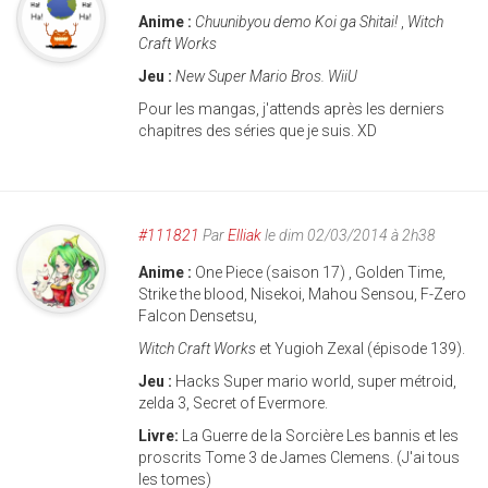
Anime :
Chuunibyou demo Koi ga Shitai!
,
Witch
Craft Works
Jeu :
New Super Mario Bros. WiiU
Pour les mangas, j'attends après les derniers
chapitres des séries que je suis. XD
#111821
Par
Elliak
le dim 02/03/2014 à 2h38
Anime :
One Piece (saison 17) , Golden Time,
Strike the blood, Nisekoi, Mahou Sensou, F-Zero
Falcon Densetsu,
Witch Craft Works
et Yugioh Zexal (épisode 139).
Jeu :
Hacks Super mario world, super métroid,
zelda 3, Secret of Evermore.
Livre:
La Guerre de la Sorcière Les bannis et les
proscrits Tome 3 de James Clemens. (J'ai tous
les tomes)