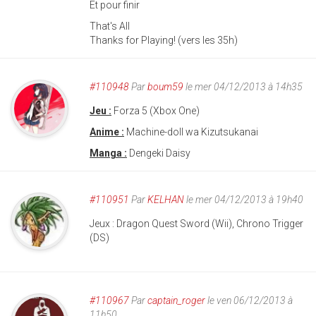
Et pour finir
That's All
Thanks for Playing! (vers les 35h)
#110948
Par
boum59
le mer 04/12/2013 à 14h35
Jeu :
Forza 5 (Xbox One)
Anime :
Machine-doll wa Kizutsukanai
Manga :
Dengeki Daisy
#110951
Par
KELHAN
le mer 04/12/2013 à 19h40
Jeux : Dragon Quest Sword (Wii), Chrono Trigger
(DS)
#110967
Par
captain_roger
le ven 06/12/2013 à
11h50