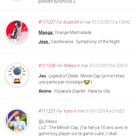
présent Bioshock 2.
#111207
Par
boum59
le mar 31/12/2013 à 13h42
Manga:
Orange Marmalade
Jeux :
Castlevania : Symphony of the Night
#111208
Par
lifeless
le mar 31/12/2013 à 22h10
Jeu
:
Legend of Zelda : Minish Cap
(je me refais
une partie par nostalgie
)
Anime
:
Yozakura Quartet : Hana no Uta
#111221
Par
Yomi
le mer 01/01/2014 à 21h52
@Lifeless:
LoZ : The Minish Cap, j'l'ai fait ya 10 ans avec le
game boy player sur la game cube, c'etait