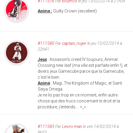
#111576
Par
boum59
le jeu 13/02/2014 à 21h34
Anime :
Guilty Crown (excellent)
#111580
Par
captain_roger
le jeu 13/02/2014 à
22h41
Jeux
: Assassin's creed IV toujours, Animal
Crossing new leaf (ma ville est parfaite enfin !), et
divers jeux Gamecube parce que la Gamecube,
c'est le bien.
Animé
: Magi, The Kingdom of Magic, et Saint
Seiya Omega.
Je ne lis pas trop en ce moment, enfin autre
chose que des trucs concernant le droit et la
procédure, j'entends.... >_<
#111583
Par
Lievro-man
le ven 14/02/2014 à
9h53