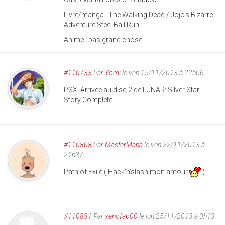
Livre/manga : The Walking Dead / Jojo's Bizarre
Adventure Steel Ball Run
Anime : pas grand chose
#110733
Par
Yomi
le ven 15/11/2013 à 22h06
PSX: Arrivée au disc 2 de LUNAR: Silver Star
Story Complete
#110808
Par
MasterMana
le ven 22/11/2013 à
21h37
Path of Exile ( Hack'n'slash mon amour
)
#110831
Par
xenofab00
le lun 25/11/2013 à 0h13