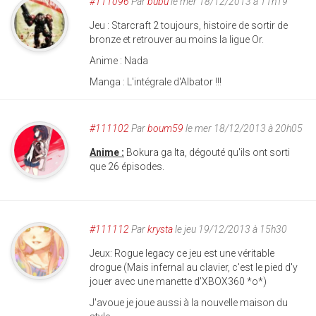
#111096
Par
bubu
le mer 18/12/2013 à 11h19
Jeu : Starcraft 2 toujours, histoire de sortir de
bronze et retrouver au moins la ligue Or.
Anime : Nada
Manga : L'intégrale d'Albator !!!
#111102
Par
boum59
le mer 18/12/2013 à 20h05
Anime :
Bokura ga Ita, dégouté qu'ils ont sorti
que 26 épisodes.
#111112
Par
krysta
le jeu 19/12/2013 à 15h30
Jeux: Rogue legacy ce jeu est une véritable
drogue (Mais infernal au clavier, c'est le pied d'y
jouer avec une manette d'XBOX360 *o*)
J'avoue je joue aussi à la nouvelle maison du