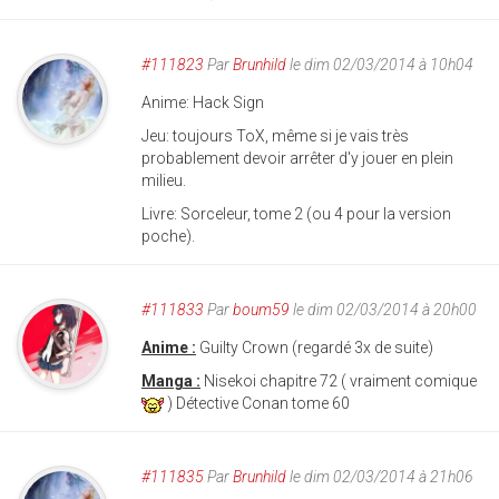
#111823
Par
Brunhild
le dim 02/03/2014 à 10h04
Anime: Hack Sign
Jeu: toujours ToX, même si je vais très
probablement devoir arrêter d'y jouer en plein
milieu.
Livre: Sorceleur, tome 2 (ou 4 pour la version
poche).
#111833
Par
boum59
le dim 02/03/2014 à 20h00
Anime :
Guilty Crown (regardé 3x de suite)
Manga :
Nisekoi chapitre 72 ( vraiment comique
) Détective Conan tome 60
#111835
Par
Brunhild
le dim 02/03/2014 à 21h06