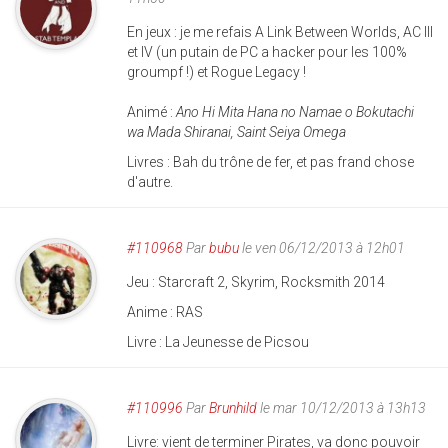
En jeux : je me refais A Link Between Worlds, AC III
et IV (un putain de PC a hacker pour les 100%
groumpf !) et Rogue Legacy !
Animé :
Ano Hi Mita Hana no Namae o Bokutachi
wa Mada Shiranai, Saint Seiya Omega
Livres : Bah du trône de fer, et pas frand chose
d'autre.
#110968
Par
bubu
le ven 06/12/2013 à 12h01
Jeu : Starcraft 2, Skyrim, Rocksmith 2014
Anime : RAS
Livre : La Jeunesse de Picsou
#110996
Par
Brunhild
le mar 10/12/2013 à 13h13
Livre: vient de terminer Pirates, va donc pouvoir