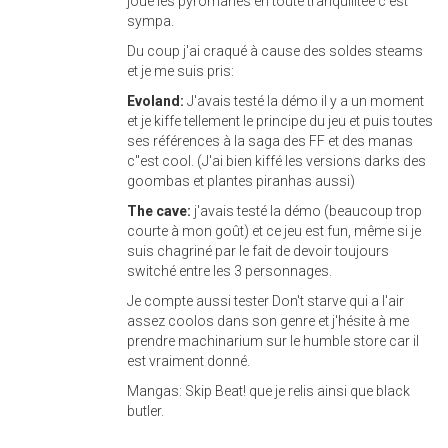
joué les pyromanes en toute tranquilitée c'est
sympa.
Du coup j'ai craqué à cause des soldes steams
et je me suis pris:
Evoland:
J'avais testé la démo il y a un moment
et je kiffe tellement le principe du jeu et puis toutes
ses références à la saga des FF et des manas
c''est cool. (J'ai bien kiffé les versions darks des
goombas et plantes piranhas aussi)
The cave:
j'avais testé la démo (beaucoup trop
courte à mon goût) et ce jeu est fun, même si je
suis chagriné par le fait de devoir toujours
switché entre les 3 personnages.
Je compte aussi tester Don't starve qui a l'air
assez coolos dans son genre et j'hésite à me
prendre machinarium sur le humble store car il
est vraiment donné.
Mangas: Skip Beat! que je relis ainsi que black
butler.