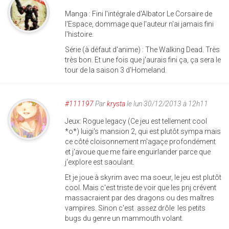
Manga : Fini l'intégrale d'Albator Le Corsaire de
l'Espace, dommage que l'auteur n'ai jamais fini
l'histoire.
Série (à défaut d'anime) : The Walking Dead. Très
très bon. Et une fois que j'aurais fini ça, ça sera le
tour de la saison 3 d'Homeland.
#111197
Par
krysta
le lun 30/12/2013 à 12h11
Jeux: Rogue legacy (Ce jeu est tellement cool
*o*) luigi's mansion 2, qui est plutôt sympa mais
ce côté cloisonnement m'agaçe profondément
et j'avoue que me faire enguirlander parce que
j'explore est saoulant.
Et je joue à skyrim avec ma soeur, le jeu est plutôt
cool. Mais c'est triste de voir que les pnj crévent
massacraient par des dragons ou des maîtres
vampires. Sinon c'est assez drôle les petits
bugs du genre un mammouth volant.