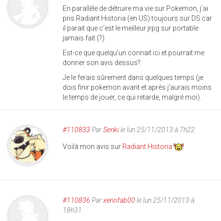
En parallèle de détruire ma vie sur Pokemon, j'ai
pris Radiant Historia (en US) toujours sur DS car
il parait que c'est le meilleur jrpg sur portable
jamais fait (?).
Est-ce que quelqu'un connait ici et pourrait me
donner son avis dessus?
Je le ferais sûrement dans quelques temps (je
dois finir pokemon avant et après j'aurais moins
le temps de jouer, ce qui retarde, malgré moi).
#110833
Par
Senki
le lun 25/11/2013 à 7h22
Voilà mon avis sur
Radiant Historia
#110836
Par
xenofab00
le lun 25/11/2013 à
18h31