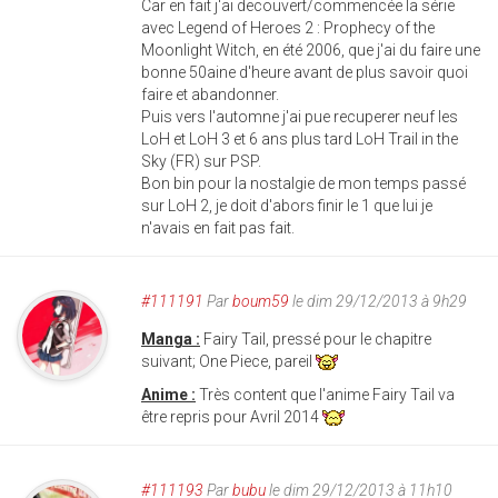
Car en fait j'ai decouvert/commencée la série
avec Legend of Heroes 2 : Prophecy of the
Moonlight Witch, en été 2006, que j'ai du faire une
bonne 50aine d'heure avant de plus savoir quoi
faire et abandonner.
Puis vers l'automne j'ai pue recuperer neuf les
LoH et LoH 3 et 6 ans plus tard LoH Trail in the
Sky (FR) sur PSP.
Bon bin pour la nostalgie de mon temps passé
sur LoH 2, je doit d'abors finir le 1 que lui je
n'avais en fait pas fait.
#111191
Par
boum59
le dim 29/12/2013 à 9h29
Manga :
Fairy Tail, pressé pour le chapitre
suivant; One Piece, pareil
Anime :
Très content que l'anime Fairy Tail va
être repris pour Avril 2014
#111193
Par
bubu
le dim 29/12/2013 à 11h10