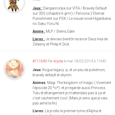
Jeux :
Danganronpa sur VITA / Bravely Default
sur 3DS (chapitre 6 grrrr) / Persona 2 Eternal
Punishment sur PSX / Le visual novel Higanbana
no Saku Yoru Ni
Anime :
MLP / Steins;Gate
Livres :
Je devrais bientôt recevoir Deus Irea de
Zelasny et Philip K.Dick
#111640
Par
krysta
le mar 18/02/2014 à 11h40
Jeux:
Rogue legacy :p, et un peu de pokémon,
bravely default et skyrim.
Animes:
Magi: The kingdom of magic ( Vivement
l'épisode 20 *o*) et je regarde aussi Princess
Tutu et étrangement je m'attendais pas à ça et
c'est vachement cool. (Mais je sens que je vais
pas aimé la fin)
Livres:
Là je relis le premier tome d'Alpha et