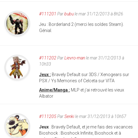
#111201
Par
bubu
le mar 31/12/2013 à 8h26
Jeu : Borderland 2 (merci les soldes Steam).
Génial.
#111202
Par
Lievro-man
le mar 31/12/2013 à
10h33
Jeux :
Bravely Default sur 3DS / Xenogears sur
PSX / Ys Memories of Celceta sur VITA
Anime/Manga :
MLP et j'ai retrouvé les vieux
Albator
#111205
Par
Senki
le mar 31/12/2013 à 10h57
Jeux
: Bravely Default, et je me fais des vacances
Bioshock : Bioshock Infinite, Bioshock et à