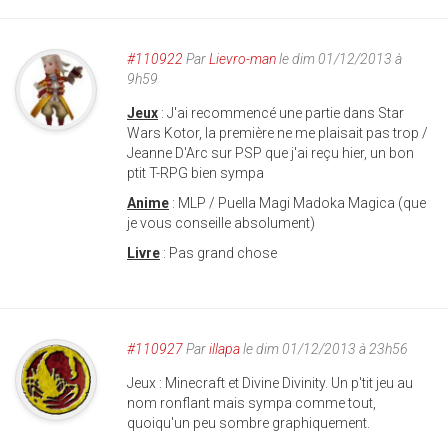
#110922
Par
Lievro-man
le dim 01/12/2013 à
9h59
Jeux
: J'ai recommencé une partie dans Star
Wars Kotor, la première ne me plaisait pas trop /
Jeanne D'Arc sur PSP que j'ai reçu hier, un bon
ptit T-RPG bien sympa
Anime
: MLP / Puella Magi Madoka Magica (que
je vous conseille absolument)
Livre
: Pas grand chose
#110927
Par
illapa
le dim 01/12/2013 à 23h56
Jeux : Minecraft et Divine Divinity. Un p'tit jeu au
nom ronflant mais sympa comme tout,
quoiqu'un peu sombre graphiquement.