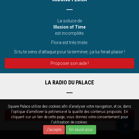
La soluce de
Illusion of Time
est incomplète.
Flora est très triste.
Si tu te sens d’attaque pour la terminer, ça lui ferait plaisir !
Proposer son aide !
LA RADIO DU PALACE
Playlist Square Palace à écouter sans modération
Square Palace utilise des cookies afin d'analyser votre navigation, et ce, dans
l'optique d'améliorer la petinence et la qualité des contenus proposés. En
Écouter la radio
cliquant sur un lien de cette page, vous donnez votre consentement pour
l'utilisation de cookies.
J'accepte
En savoir plus