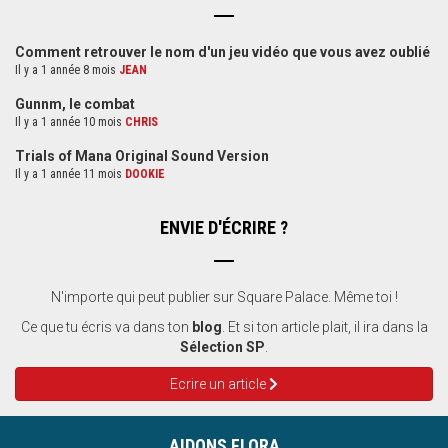
Comment retrouver le nom d'un jeu vidéo que vous avez oublié
Il y a 1 année 8 mois
JEAN
Gunnm, le combat
Il y a 1 année 10 mois
CHRIS
Trials of Mana Original Sound Version
Il y a 1 année 11 mois
DOOKIE
ENVIE D'ÉCRIRE ?
N'importe qui peut publier sur Square Palace. Même toi !
Ce que tu écris va dans ton
blog
. Et si ton article plait, il ira dans la
Sélection SP
.
Ecrire un article
AIDONS FLORA