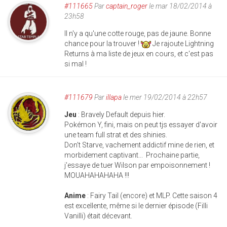
#111665
Par
captain_roger
le mar 18/02/2014 à
23h58
Il n'y a qu'une cotte rouge, pas de jaune. Bonne
chance pour la trouver !
Je rajoute Lightning
Returns à ma liste de jeux en cours, et c'est pas
si mal !
#111679
Par
illapa
le mer 19/02/2014 à 22h57
Jeu
: Bravely Default depuis hier.
Pokémon Y, fini, mais on peut tjs essayer d'avoir
une team full strat et des shinies.
Don't Starve, vachement addictif mine de rien, et
morbidement captivant... Prochaine partie,
j'essaye de tuer Wilson par empoisonnement !
MOUAHAHAHAHA !!!
Anime
: Fairy Tail (encore) et MLP. Cette saison 4
est excellente, même si le dernier épisode (Filli
Vanilli) était décevant.