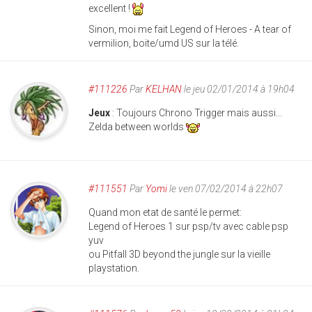
excellent !
Sinon, moi me fait Legend of Heroes - A tear of
vermilion, boite/umd US sur la télé.
#111226
Par
KELHAN
le jeu 02/01/2014 à 19h04
Jeux
: Toujours Chrono Trigger mais aussi...
Zelda between worlds
#111551
Par
Yomi
le ven 07/02/2014 à 22h07
Quand mon etat de santé le permet:
Legend of Heroes 1 sur psp/tv avec cable psp
yuv
ou Pitfall 3D beyond the jungle sur la vieille
playstation.