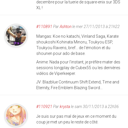
decembre pour la tuerie de square-enix sur 3DS
XL !
#110891
Par
Ashton
le mer 27/11/2013 à 21h22
Mangas: Koe no katachi, Vinland Saga, Karate
shoukoshi Kohinata Minoru, Toukyou ESP,
Toukyou Ravens, bref... de l'émotion et du
shounen pour ado de base.
Anime: Nada pour l'instant, je préfère mater des
sessions longplay de Cubex55 ou les dernières
vidéos de Viperkeeper.
JV: Blazblue Continuum Shift Extend, Time and
Eternity, Fire Emblem Blazing Sword...
#110921
Par
krysta
le sam 30/11/2013 à 22h36
Je suis sur pas mal de jeux en ce moment du
coup je met un peu le reste de côté.