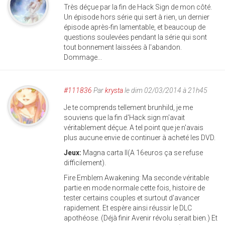
Très déçue par la fin de Hack Sign de mon côté.
Un épisode hors série qui sert à rien, un dernier
épisode après-fin lamentable, et beaucoup de
questions soulevées pendant la série qui sont
tout bonnement laissées à l'abandon.
Dommage...
#111836
Par
krysta
le dim 02/03/2014 à 21h45
Je te comprends tellement brunhild, je me
souviens que la fin d'Hack sign m'avait
véritablement déçue. A tel point que je n'avais
plus aucune envie de continuer à acheté les DVD.
Jeux:
Magna carta II(A 16euros ça se refuse
difficilement).
Fire Emblem Awakening: Ma seconde véritable
partie en mode normale cette fois, histoire de
tester certains couples et surtout d'avancer
rapidement. Et espère ainsi réussir le DLC
apothéose. (Déjà finir Avenir révolu serait bien.) Et