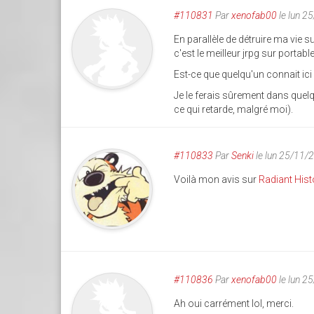
#110831
Par
xenofab00
le lun 2
En parallèle de détruire ma vie s
c'est le meilleur jrpg sur portable
Est-ce que quelqu'un connait ic
Je le ferais sûrement dans quelq
ce qui retarde, malgré moi).
#110833
Par
Senki
le lun 25/11/
Voilà mon avis sur
Radiant Hist
#110836
Par
xenofab00
le lun 2
Ah oui carrément lol, merci.