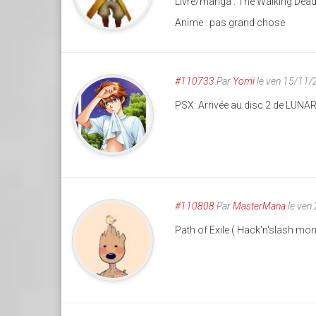
Livre/manga : The Walking Dead 
Anime : pas grand chose
#110733
Par
Yomi
le ven 15/11/
PSX: Arrivée au disc 2 de LUNAR
#110808
Par
MasterMana
le ven
Path of Exile ( Hack'n'slash m