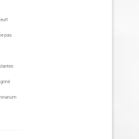
meurt
cie pas
 plantes
agriné
chinarium