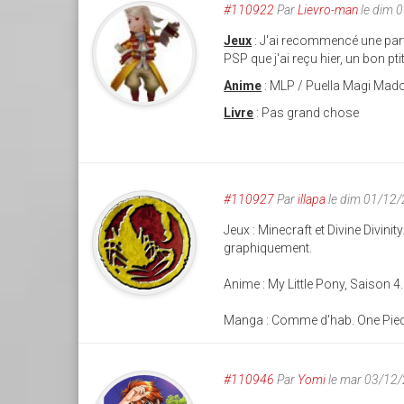
#110922
Par
Lievro-man
le dim 
Jeux
: J'ai recommencé une part
PSP que j'ai reçu hier, un bon p
Anime
: MLP / Puella Magi Mad
Livre
: Pas grand chose
#110927
Par
illapa
le dim 01/12
Jeux : Minecraft et Divine Divi
graphiquement.
Anime : My Little Pony, Saison 4
Manga : Comme d'hab. One Piece,
#110946
Par
Yomi
le mar 03/12