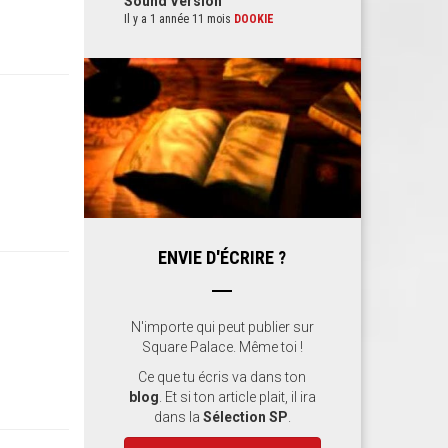
Sound Version
Il y a 1 année 11 mois
DOOKIE
ENVIE D'ÉCRIRE ?
N'importe qui peut publier sur
Square Palace. Même toi !
Ce que tu écris va dans ton
blog
. Et si ton article plait, il ira
dans la
Sélection SP
.