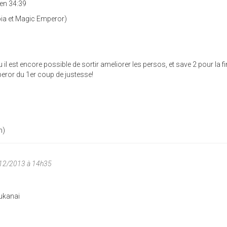
 en 34:39
bia et Magic Emperor)
 il est encore possible de sortir ameliorer les persos, et save 2 pour la fi
peror du 1er coup de justesse!
h)
/12/2013 à 14h35
ukanai