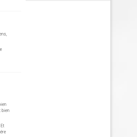
ens,
e
bien
t bien
 Et
hére