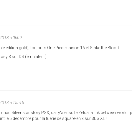
/2013 à 0h09
ale edition gold), toujours One Piece saison 16 et Strike the Blood.
tasy 3 sur DS (émulateur).
/2013 à 15h15
Lunar: Silver star story PSX, car y'a ensuite Zelda: a link between world q
avant le 6 decembre pour la tuerie de square-enix sur 3DS XL !