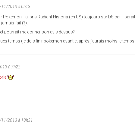
5/11/2013 à 0h13
ur Pokemon, j'ai pris Radiant Historia (en US) toujours sur DS car il parai
 jamais fait (?).
i et pourrait me donner son avis dessus?
ues temps (je dois finir pokemon avant et après j'aurais moins le temps 
2013 à 7h22
oria
5/11/2013 à 18h31