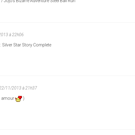
/ Jojo's Bizarre Adventure Steel Ball Run
2013 à 22h06
: Silver Star Story Complete
 22/11/2013 à 21h37
on amour
)