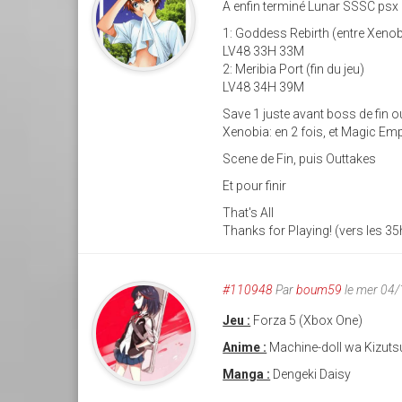
A enfin terminé Lunar SSSC psx
1: Goddess Rebirth (entre Xeno
LV48 33H 33M
2: Meribia Port (fin du jeu)
LV48 34H 39M
Save 1 juste avant boss de fin ou
Xenobia: en 2 fois, et Magic Em
Scene de Fin, puis Outtakes
Et pour finir
That's All
Thanks for Playing! (vers les 35
#110948
Par
boum59
le mer 04
Jeu :
Forza 5 (Xbox One)
Anime :
Machine-doll wa Kizuts
Manga :
Dengeki Daisy