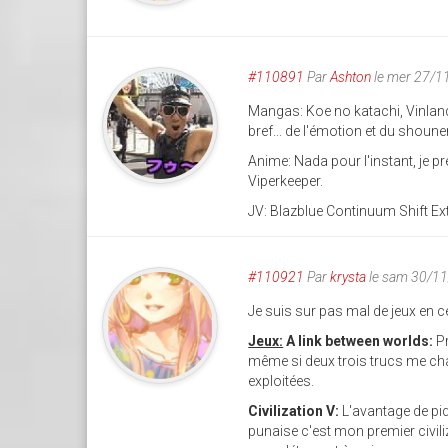
#110891
Par
Ashton
le mer 27/1
Mangas: Koe no katachi, Vinla
bref... de l'émotion et du shoun
Anime: Nada pour l'instant, je 
Viperkeeper.
JV: Blazblue Continuum Shift Ex
#110921
Par
krysta
le sam 30/1
Je suis sur pas mal de jeux en 
Jeux:
A link between worlds:
Pr
même si deux trois trucs me chag
exploitées.
Civilization V:
L'avantage de piq
punaise c'est mon premier civili