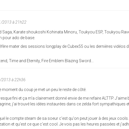
1/2013 à 21h22
nd Saga, Karate shoukoshi Kohinata Minoru, Toukyou ESP, Toukyou Rav
en pour ado de base.
préfère mater des sessions longplay de Cubex55 ou les dernières vidéos d
tend, Time and Eternity, Fire Emblem Blazing Sword...
1/2013 à 22h36
ce moment du coup je met un peu le reste de côté.
esque fini et ça m'a clairement donné envie de me refaire ALTTP. J'aime 
rine, j'ai trouvé les idées instaurées dans ce zelda fort sympathiques e
ué le compte steam de sa soeur c'est qu'on peut jouer à des jeux cools.
zation et qu'est ce que c'est cool. Je vois pas les heures passées et j'ad