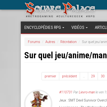
Aller
au
contenu
principal
ENCYCLOPÉDIES RPG
VIDÉOS
ARTICL
Forums
Autres
Récréation
Sur quel jeu/an
Sur quel jeu/anime/ma
premier
précédent
…
29
30
#110731
Par
Lievro-man
le ven 
Jeux : SMT Devil Survivor Over