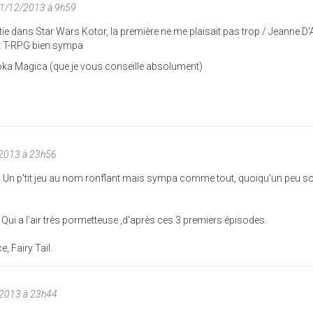
01/12/2013 à 9h59
ie dans Star Wars Kotor, la première ne me plaisait pas trop / Jeanne D'
tit T-RPG bien sympa
oka Magica (que je vous conseille absolument)
/2013 à 23h56
nity. Un p'tit jeu au nom ronflant mais sympa comme tout, quoiqu'un peu 
. Qui a l'air très pormetteuse ,d'après ces 3 premiers épisodes.
 Fairy Tail.
/2013 à 23h44