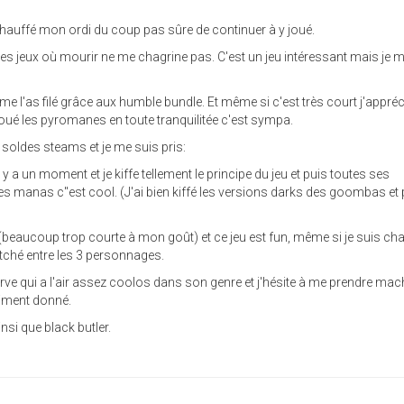
rchauffé mon ordi du coup pas sûre de continuer à y joué.
ares jeux où mourir ne me chagrine pas. C'est un jeu intéressant mais je 
e l'as filé grâce aux humble bundle. Et même si c'est très court j'appré
joué les pyromanes en toute tranquilitée c'est sympa.
 soldes steams et je me suis pris:
l y a un moment et je kiffe tellement le principe du jeu et puis toutes ses
es manas c''est cool. (J'ai bien kiffé les versions darks des goombas et
 (beaucoup trop courte à mon goût) et ce jeu est fun, même si je suis ch
witché entre les 3 personnages.
arve qui a l'air assez coolos dans son genre et j'hésite à me prendre ma
raiment donné.
insi que black butler.