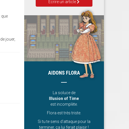
Ecrire un article
t que
de jouer,
AIDONS FLORA
La soluce de
Illusion of Time
est incomplète.
Flora est très triste.
Si tu te sens d’attaque pour la
terminer, ça lui ferait plaisir !