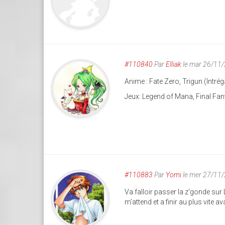
#110840
Par
Elliak
le mar 26/11
Anime : Fate Zero, Trigun (Intrég
Jeux: Legend of Mana, Final Fan
#110883
Par
Yomi
le mer 27/11
Va falloir passer la z'gonde sur 
m'attend et a finir au plus vite 