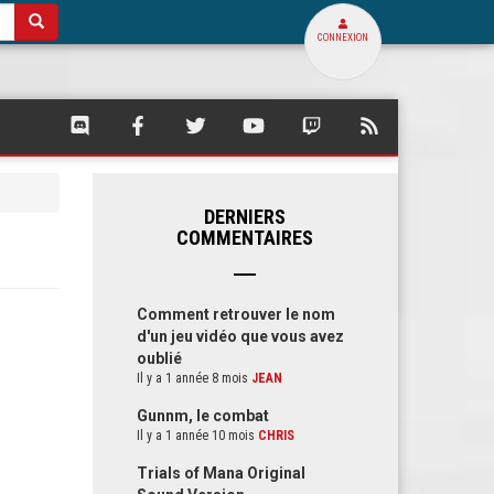
CONNEXION
SQUARE
SQUARE
SQUARE
SQUARE
SQUARE
FLUX
PALACE
PALACE
PALACE
PALACE
PALACE
RSS
SUR
SUR
SUR
SUR
SUR
DE
DISCORD
FACEBOOK
TWITTER
YOUTUBE
TWITCH
SQUARE
PALACE
DERNIERS
COMMENTAIRES
Comment retrouver le nom
d'un jeu vidéo que vous avez
oublié
Il y a 1 année 8 mois
JEAN
Gunnm, le combat
Il y a 1 année 10 mois
CHRIS
Trials of Mana Original