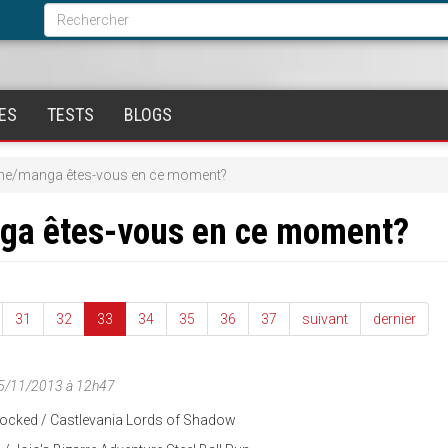
Formulaire
de
Rechercher
recherche
ES
TESTS
BLOGS
ime/manga êtes-vous en ce moment?
nga êtes-vous en ce moment?
31
32
33
34
35
36
37
suivant
dernier
15/11/2013 à 12h47
clocked / Castlevania Lords of Shadow