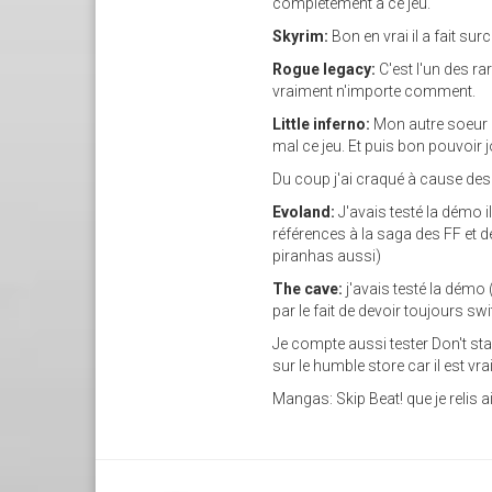
complétement à ce jeu.
Skyrim:
Bon en vrai il a fait su
Rogue legacy:
C'est l'un des r
vraiment n'importe comment.
Little inferno:
Mon autre soeur m
mal ce jeu. Et puis bon pouvoir 
Du coup j'ai craqué à cause des
Evoland:
J'avais testé la démo i
références à la saga des FF et d
piranhas aussi)
The cave:
j'avais testé la démo
par le fait de devoir toujours s
Je compte aussi tester Don't st
sur le humble store car il est v
Mangas: Skip Beat! que je relis a