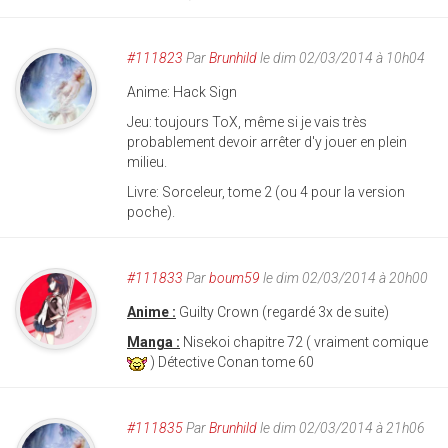
#111823
Par
Brunhild
le dim 02/03/2014 à 10h04
Anime: Hack Sign
Jeu: toujours ToX, même si je vais très
probablement devoir arrêter d'y jouer en plein
milieu.
Livre: Sorceleur, tome 2 (ou 4 pour la version
poche).
#111833
Par
boum59
le dim 02/03/2014 à 20h00
Anime :
Guilty Crown (regardé 3x de suite)
Manga :
Nisekoi chapitre 72 ( vraiment comique
) Détective Conan tome 60
#111835
Par
Brunhild
le dim 02/03/2014 à 21h06