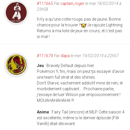
#111665
Par
captain_roger
le mar 18/02/2014 à
23h58
Il n'y a qu'une cotte rouge, pas de jaune. Bonne
chance pour la trouver !
Je rajoute Lightning
Returns à ma liste de jeux en cours, et c'est pas
si mal !
#111679
Par
illapa
le mer 19/02/2014 à 22h57
Jeu
: Bravely Default depuis hier.
Pokémon Y, fini, mais on peut tjs essayer d'avoir
une team full strat et des shinies.
Don't Starve, vachement addictif mine de rien, et
morbidement captivant... Prochaine partie,
j'essaye de tuer Wilson par empoisonnement !
MOUAHAHAHAHA !!!
Anime
: Fairy Tail (encore) et MLP. Cette saison 4
est excellente, même si le dernier épisode (Filli
Vanilli) était décevant.