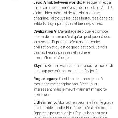
Jeux:
A link between worlds:
Presque fini et ça
m'a clairement donné envie de me refaire ALTTP.
J'aime bien même si deux trois trucs me
chagrine, j'ai trouvé les idées instaurées dans ce
zelda fort sympathiques et bien exploitées.
Civilization V:
L'avantage de piqué le compte
steam de sa soeur c'est qu'on peut jouer à des
jeux cools. Et punaise c'est mon premier
civilization et qu'est ce que c'est cool. Je vois
pas les heures passées et j'adhére
complétement à ce jeu.
Skyrim:
Bon en vrai il a fait surchauffé mon ordi
du coup pas sûre de continuer à y joué.
Rogue legacy:
C'est l'un des rares jeux où
mourir ne me chagrine pas. C'est un jeu
intéressant mais je meurt vraiment n'importe
comment.
Little inferno:
Mon autre soeur me l'as filé grâce
aux humble bundle. Et même si c'est très court
j'apprécie pas mal ce jeu. Et puis bon pouvoir