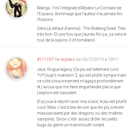
Manga : Fini l'intégrale d'Albator Le Corsaire de
l'Espace, dommage que l'auteur n'ai jamais fini
l'histoire.
Série (à défaut d'anime) : The Walking Dead. Très
très bon. Et une fois que j'aurais fini ça, ça sera le
tour de la saison 3 d'Homeland.
#111197
Par
krysta
le lun 30/12/2013 à 12h11
Jeux: Rogue legacy (Ce jeu est tellement cool
*o*) luigi's mansion 2, qui est plutôt sympa mais
ce côté cloisonnement m'agaçe profondément
et j'avoue que me faire enguirlander parce que
j'explore est saoulant.
Et je joue à skyrim avec ma soeur, le jeu est plutôt
cool. Mais c'est triste de voir que les pnj crévent
massacraient par des dragons ou des maîtres
vampires. Sinon c'est assez drôle les petits
bugs du genre un mammouth volant.