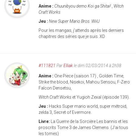
Anime :
Chuunibyou demo Koi ga Shitai!
,
Witch
Craft Works
Jeu :
New Super Mario Bros. WiiU
Pour les mangas, j'attends après les derniers
chapitres des séries que je suis. XD
#111821
Par
Elliak
le dim 02/03/2014 à 2h38
Anime :
One Piece (saison 17) , Golden Time,
Strike the blood, Nisekoi, Mahou Sensou, F-Zero
Falcon Densetsu,
Witch Craft Works
et Yugioh Zexal (épisode 139).
Jeu :
Hacks Super mario world, super métroid,
zelda 3, Secret of Evermore.
Livre:
La Guerre de la Sorcière Les bannis et les
proscrits Tome 3 de James Clemens. (J'ai tous
les tomes)