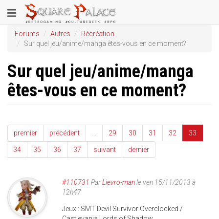
Aller
Toggle
au
contenu
navigation
Forums
Autres
Récréation
principal
Sur quel jeu/anime/manga êtes-vous en ce moment?
Sur quel jeu/anime/manga
êtes-vous en ce moment?
premier
précédent
…
29
30
31
32
33
34
35
36
37
suivant
dernier
#110731
Par
Lievro-man
le ven 15/11/2013 à
12h47
Jeux : SMT Devil Survivor Overclocked /
Castlevania Lords of Shadow