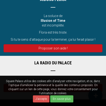
La soluce de
Illusion of Time
est incomplète.
Flora est très triste.
Si tu te sens d’attaque pour la terminer, ça lui ferait plaisir !
Proposer son aide !
LA RADIO DU PALACE
Playlist Square Palace à écouter sans modération
Square Palace utilise des cookies afin d'analyser votre navigation, et ce, dans
l'optique d'améliorer la petinence et la qualité des contenus proposés. En
Écouter la radio
cliquant sur un lien de cette page, vous donnez votre consentement pour
l'utilisation de cookies.
J'accepte
En savoir plus