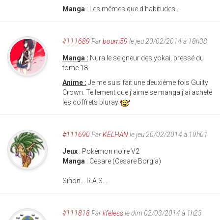
Manga
: Les mêmes que d'habitudes...
#111689
Par
boum59
le jeu 20/02/2014 à 18h38
Manga :
Nura le seigneur des yokai, pressé du
tome 18
Anime :
Je me suis fait une deuxième fois Guilty
Crown. Tellement que j'aime se manga j'ai acheté
les coffrets bluray
#111690
Par
KELHAN
le jeu 20/02/2014 à 19h01
Jeux
: Pokémon noire V2
Manga
: Cesare (Cesare Borgia)
Sinon... R.A.S....
#111818
Par
lifeless
le dim 02/03/2014 à 1h23