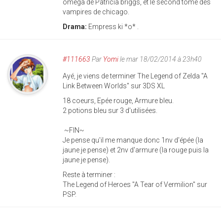
oméga de Patricia briggs, et le second tome des
vampires de chicago.
Drama:
Empress ki *o* .
#111663
Par
Yomi
le mar 18/02/2014 à 23h40
Ayé, je viens de terminer The Legend of Zelda "A
Link Between Worlds" sur 3DS XL
18 coeurs, Epée rouge, Armure bleu.
2 potions bleu sur 3 d'utilisées.
~FIN~
Je pense qu'il me manque donc 1nv d'épée (la
jaune je pense) et 2nv d'armure (la rouge puis la
jaune je pense).
Reste à terminer :
The Legend of Heroes "A Tear of Vermilion" sur
PSP.