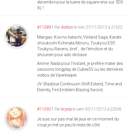
decembre pour la tuerie de square-enix sur 3DS
XL !
#110891
Par
Ashton
le mer 27/11/2013 à 21h22
Mangas: Koe no katachi, Vinland Saga, Karate
shoukoshi Kohinata Minoru, Toukyou ESP,
Toukyou Ravens, bref... de l'émotion et du
shounen pour ado de base.
Anime: Nada pour l'instant, je préfère mater des
sessions longplay de Cubex55 ou les dernières
vidéos de Viperkeeper.
JV: Blazblue Continuum Shift Extend, Time and
Eternity, Fire Emblem Blazing Sword...
#110921
Par
krysta
le sam 30/11/2013 à 22h36
Je suis sur pas mal de jeux en ce moment du
coup je met un peu le reste de côté.