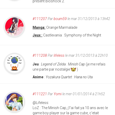
présent Bioshock 2.
#111207
Par
boum59
le mar 31/12/2013 à 13h42
Manga:
Orange Marmalade
Jeux :
Castlevania : Symphony of the Night
#111208
Par
lifeless
le mar 31/12/2013 à 22h10
Jeu
:
Legend of Zelda : Minish Cap
(je me refais
une partie par nostalgie
)
Anime
:
Yozakura Quartet : Hana no Uta
#111221
Par
Yomi
le mer 01/01/2014 à 21h52
@Lifeless:
LoZ : The Minish Cap, j'l'ai fait ya 10 ans avec le
game boy player sur la game cube, c'etait