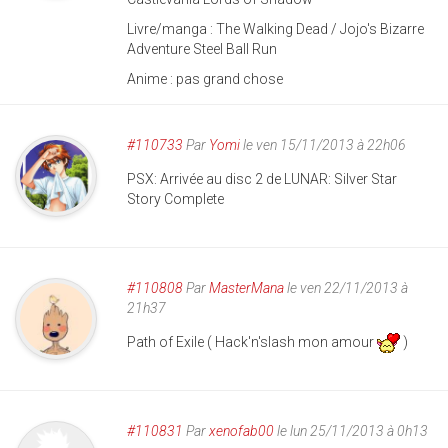
Livre/manga : The Walking Dead / Jojo's Bizarre
Adventure Steel Ball Run
Anime : pas grand chose
#110733
Par
Yomi
le ven 15/11/2013 à 22h06
PSX: Arrivée au disc 2 de LUNAR: Silver Star
Story Complete
#110808
Par
MasterMana
le ven 22/11/2013 à
21h37
Path of Exile ( Hack'n'slash mon amour
)
#110831
Par
xenofab00
le lun 25/11/2013 à 0h13