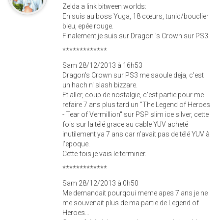
Zelda a link bitween worlds:
En suis au boss Yuga, 18 cœurs, tunic/bouclier
bleu, epée rouge.
Finalement je suis sur Dragon 's Crown sur PS3.
*************
Sam 28/12/2013 à 16h53
Dragon's Crown sur PS3 me saoule deja, c'est
un hach n' slash bizzare.
Et aller, coup de nostalgie, c'est partie pour me
refaire 7 ans plus tard un "The Legend of Heroes
- Tear of Vermillion" sur PSP slim ice silver, cette
fois sur la télé grace au cable YUV acheté
inutilement ya 7 ans car n'avait pas de télé YUV à
l'epoque.
Cette fois je vais le terminer.
*************
Sam 28/12/2013 à 0h50
Me demandait pourqoui meme apes 7 ans je ne
me souvenait plus de ma partie de Legend of
Heroes...