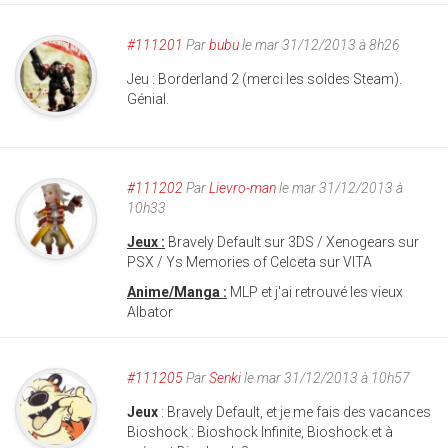
#111201
Par
bubu
le mar 31/12/2013 à 8h26
Jeu : Borderland 2 (merci les soldes Steam).
Génial.
#111202
Par
Lievro-man
le mar 31/12/2013 à
10h33
Jeux :
Bravely Default sur 3DS / Xenogears sur
PSX / Ys Memories of Celceta sur VITA
Anime/Manga :
MLP et j'ai retrouvé les vieux
Albator
#111205
Par
Senki
le mar 31/12/2013 à 10h57
Jeux
: Bravely Default, et je me fais des vacances
Bioshock : Bioshock Infinite, Bioshock et à