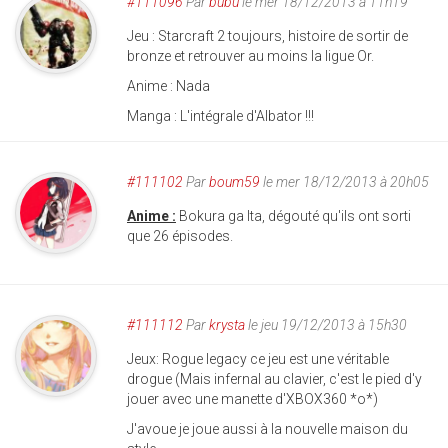
#111096
Par
bubu
le mer 18/12/2013 à 11h19
Jeu : Starcraft 2 toujours, histoire de sortir de
bronze et retrouver au moins la ligue Or.
Anime : Nada
Manga : L'intégrale d'Albator !!!
#111102
Par
boum59
le mer 18/12/2013 à 20h05
Anime :
Bokura ga Ita, dégouté qu'ils ont sorti
que 26 épisodes.
#111112
Par
krysta
le jeu 19/12/2013 à 15h30
Jeux: Rogue legacy ce jeu est une véritable
drogue (Mais infernal au clavier, c'est le pied d'y
jouer avec une manette d'XBOX360 *o*)
J'avoue je joue aussi à la nouvelle maison du