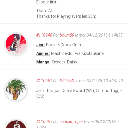
Et pour finir
That's All
Thanks for Playing! (vers les 35h)
#110948
Par
boum59
le mer 04/12/2013 à 14h35
Jeu :
Forza 5 (Xbox One)
Anime :
Machine-doll wa Kizutsukanai
Manga :
Dengeki Daisy
#110951
Par
KELHAN
le mer 04/12/2013 à 19h40
Jeux : Dragon Quest Sword (Wii), Chrono Trigger
(DS)
#110967
Par
captain_roger
le ven 06/12/2013 à
11h50