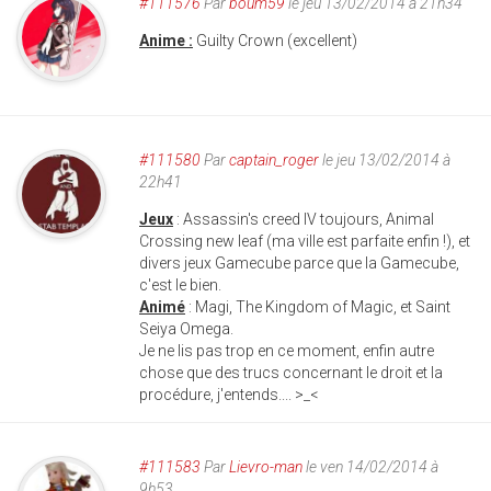
#111576
Par
boum59
le jeu 13/02/2014 à 21h34
Anime :
Guilty Crown (excellent)
#111580
Par
captain_roger
le jeu 13/02/2014 à
22h41
Jeux
: Assassin's creed IV toujours, Animal
Crossing new leaf (ma ville est parfaite enfin !), et
divers jeux Gamecube parce que la Gamecube,
c'est le bien.
Animé
: Magi, The Kingdom of Magic, et Saint
Seiya Omega.
Je ne lis pas trop en ce moment, enfin autre
chose que des trucs concernant le droit et la
procédure, j'entends.... >_<
#111583
Par
Lievro-man
le ven 14/02/2014 à
9h53