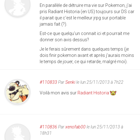
En parallèle de détruire ma vie sur Pokemon, j'ai
pris Radiant Historia (en US) toujours sur DS car
il parait que c'est le meilleur jrpg sur portable
jamais fait (?).
Est-ce que quelqu'un connait ici et pourrait me
donner son avis dessus?
Je le ferais sûrement dans quelques temps (je
dois finir pokemon avant et après j'aurais moins
le temps de jouer, ce qui retarde, malgré moi).
#110833
Par
Senki
le lun 25/11/2013 à 7h22
Voilà mon avis sur
Radiant Historia
#110836
Par
xenofab00
le lun 25/11/2013 à
18h31