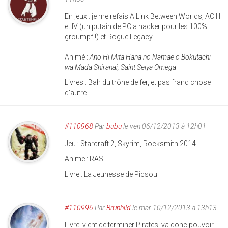
En jeux : je me refais A Link Between Worlds, AC III
et IV (un putain de PC a hacker pour les 100%
groumpf !) et Rogue Legacy !
Animé :
Ano Hi Mita Hana no Namae o Bokutachi
wa Mada Shiranai, Saint Seiya Omega
Livres : Bah du trône de fer, et pas frand chose
d'autre.
#110968
Par
bubu
le ven 06/12/2013 à 12h01
Jeu : Starcraft 2, Skyrim, Rocksmith 2014
Anime : RAS
Livre : La Jeunesse de Picsou
#110996
Par
Brunhild
le mar 10/12/2013 à 13h13
Livre: vient de terminer Pirates, va donc pouvoir