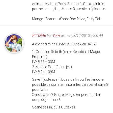
Anime : My Little Pony, Saison 4. Qui a l'air très
pormetteuse ,d'après ces 3 premiers épisodes.
Manga : Comme d'hab. One Piece, Fairy Tail.
#110946
Par
Yomi
le mar 03/12/2013 à 23h44
A enfin terminé Lunar SSSC psx en 34:39
1: Goddess Rebirth (entre Xenobia et Magic
Emperor)
LV48 33H 33M
2: Meribia Port (fin du jeu)
LV48 34H 39M
Save 1 juste avant boss de fin ou il est encore
possible de sortir ameliorer les persos, et save 2
pour la fin.
Xenobia: en 2 fois, et Magic Emperor du 1er
coup de justesse!
Scene de Fin, puis Outtakes