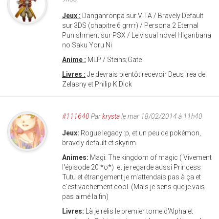
Jeux :
Danganronpa sur VITA / Bravely Default
sur 3DS (chapitre 6 grrrr) / Persona 2 Eternal
Punishment sur PSX / Le visual novel Higanbana
no Saku Yoru Ni
Anime :
MLP / Steins;Gate
Livres :
Je devrais bientôt recevoir Deus Irea de
Zelasny et Philip K.Dick
#111640
Par
krysta
le mar 18/02/2014 à 11h40
Jeux:
Rogue legacy :p, et un peu de pokémon,
bravely default et skyrim.
Animes:
Magi: The kingdom of magic ( Vivement
l'épisode 20 *o*) et je regarde aussi Princess
Tutu et étrangement je m'attendais pas à ça et
c'est vachement cool. (Mais je sens que je vais
pas aimé la fin)
Livres:
Là je relis le premier tome d'Alpha et