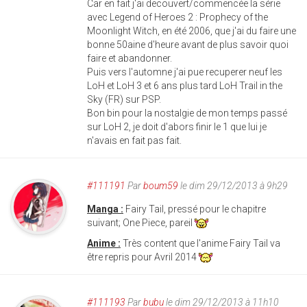
Car en fait j'ai decouvert/commencée la série
avec Legend of Heroes 2 : Prophecy of the
Moonlight Witch, en été 2006, que j'ai du faire une
bonne 50aine d'heure avant de plus savoir quoi
faire et abandonner.
Puis vers l'automne j'ai pue recuperer neuf les
LoH et LoH 3 et 6 ans plus tard LoH Trail in the
Sky (FR) sur PSP.
Bon bin pour la nostalgie de mon temps passé
sur LoH 2, je doit d'abors finir le 1 que lui je
n'avais en fait pas fait.
#111191
Par
boum59
le dim 29/12/2013 à 9h29
Manga :
Fairy Tail, pressé pour le chapitre
suivant; One Piece, pareil
Anime :
Très content que l'anime Fairy Tail va
être repris pour Avril 2014
#111193
Par
bubu
le dim 29/12/2013 à 11h10