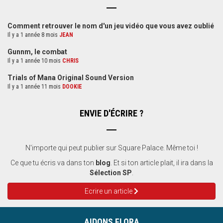
Comment retrouver le nom d'un jeu vidéo que vous avez oublié
Il y a 1 année 8 mois
JEAN
Gunnm, le combat
Il y a 1 année 10 mois
CHRIS
Trials of Mana Original Sound Version
Il y a 1 année 11 mois
DOOKIE
ENVIE D'ÉCRIRE ?
N'importe qui peut publier sur Square Palace. Même toi !
Ce que tu écris va dans ton
blog
. Et si ton article plait, il ira dans la
Sélection SP
.
Ecrire un article
AIDONS FLORA