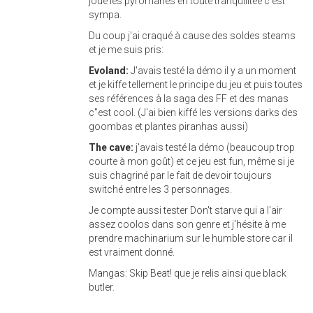
joué les pyromanes en toute tranquilitée c'est
sympa.
Du coup j'ai craqué à cause des soldes steams
et je me suis pris:
Evoland:
J'avais testé la démo il y a un moment
et je kiffe tellement le principe du jeu et puis toutes
ses références à la saga des FF et des manas
c''est cool. (J'ai bien kiffé les versions darks des
goombas et plantes piranhas aussi)
The cave:
j'avais testé la démo (beaucoup trop
courte à mon goût) et ce jeu est fun, même si je
suis chagriné par le fait de devoir toujours
switché entre les 3 personnages.
Je compte aussi tester Don't starve qui a l'air
assez coolos dans son genre et j'hésite à me
prendre machinarium sur le humble store car il
est vraiment donné.
Mangas: Skip Beat! que je relis ainsi que black
butler.