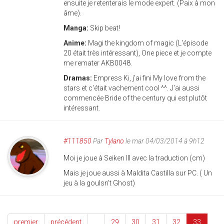
ensuite je retenterais le mode expert. (Paix à mon
âme).
Manga:
Skip beat!
Anime:
Magi the kingdom of magic (L'épisode
20 était très intéressant), One piece et je compte
me remater AKB0048.
Dramas:
Empress Ki, j'ai fini My love from the
stars et c'était vachement cool ^^. J'ai aussi
commencée Bride of the century qui est plutôt
intéressant.
#111850
Par
Tylano
le mar 04/03/2014 à 9h12
Moi je joue à Seiken III avec la traduction (cm)
Mais je joue aussi à Maldita Castilla sur PC. ( Un
jeu à la goulsn't Ghost)
premier
précédent
…
29
30
31
32
33