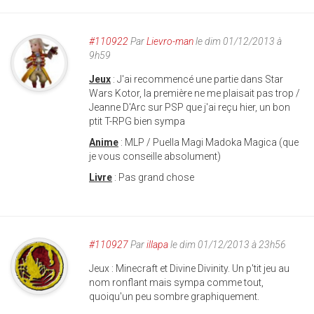
#110922
Par
Lievro-man
le dim 01/12/2013 à
9h59
Jeux
: J'ai recommencé une partie dans Star
Wars Kotor, la première ne me plaisait pas trop /
Jeanne D'Arc sur PSP que j'ai reçu hier, un bon
ptit T-RPG bien sympa
Anime
: MLP / Puella Magi Madoka Magica (que
je vous conseille absolument)
Livre
: Pas grand chose
#110927
Par
illapa
le dim 01/12/2013 à 23h56
Jeux : Minecraft et Divine Divinity. Un p'tit jeu au
nom ronflant mais sympa comme tout,
quoiqu'un peu sombre graphiquement.