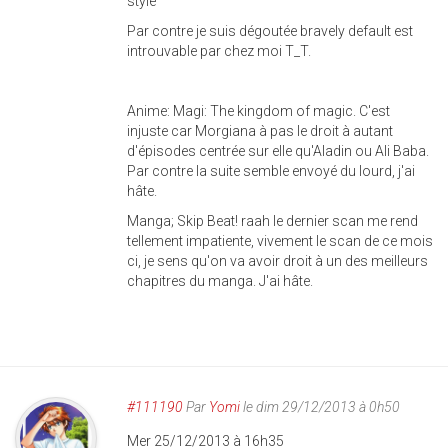
style
Par contre je suis dégoutée bravely default est
introuvable par chez moi T_T.
Anime: Magi: The kingdom of magic. C'est
injuste car Morgiana à pas le droit à autant
d'épisodes centrée sur elle qu'Aladin ou Ali Baba.
Par contre la suite semble envoyé du lourd, j'ai
hâte.
Manga; Skip Beat! raah le dernier scan me rend
tellement impatiente, vivement le scan de ce mois
ci, je sens qu'on va avoir droit à un des meilleurs
chapitres du manga. J'ai hâte.
#111190
Par
Yomi
le dim 29/12/2013 à 0h50
Mer 25/12/2013 à 16h35