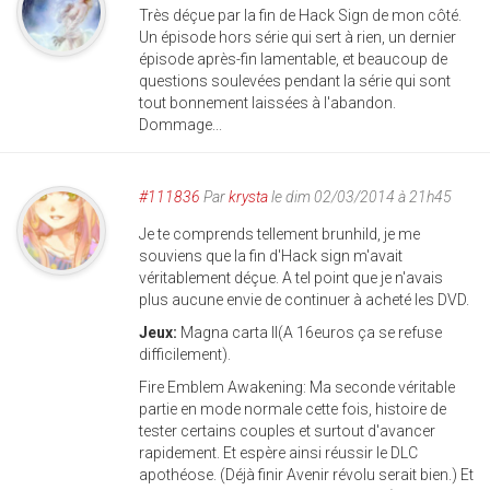
Très déçue par la fin de Hack Sign de mon côté.
Un épisode hors série qui sert à rien, un dernier
épisode après-fin lamentable, et beaucoup de
questions soulevées pendant la série qui sont
tout bonnement laissées à l'abandon.
Dommage...
#111836
Par
krysta
le dim 02/03/2014 à 21h45
Je te comprends tellement brunhild, je me
souviens que la fin d'Hack sign m'avait
véritablement déçue. A tel point que je n'avais
plus aucune envie de continuer à acheté les DVD.
Jeux:
Magna carta II(A 16euros ça se refuse
difficilement).
Fire Emblem Awakening: Ma seconde véritable
partie en mode normale cette fois, histoire de
tester certains couples et surtout d'avancer
rapidement. Et espère ainsi réussir le DLC
apothéose. (Déjà finir Avenir révolu serait bien.) Et