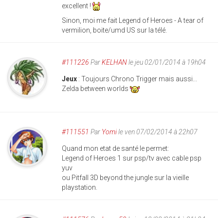
excellent !
Sinon, moi me fait Legend of Heroes - A tear of
vermilion, boite/umd US sur la télé.
#111226
Par
KELHAN
le jeu 02/01/2014 à 19h04
Jeux
: Toujours Chrono Trigger mais aussi...
Zelda between worlds
#111551
Par
Yomi
le ven 07/02/2014 à 22h07
Quand mon etat de santé le permet:
Legend of Heroes 1 sur psp/tv avec cable psp
yuv
ou Pitfall 3D beyond the jungle sur la vieille
playstation.