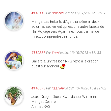
#110113
Par
Brunhild
le mar 17/09/2013 à 17h39
Manga: Les Enfants d'Agartha, série en deux
volumes seulement qui est une autre facette du
film Voyage vers Agartha et nous permet de
mieux comprendre ce monde.
#110367
Par
Yomi
le dim 13/10/2013 à 16h33
Gailardia, un tres bon RPG retro a la dragon
quest sur android
#110373
Par
KELHAN
le dim 13/10/2013 à 19h02
Jeux : DragonQuest Swords, sur Wii... mini
Manga : Cesare
Animé : RAS