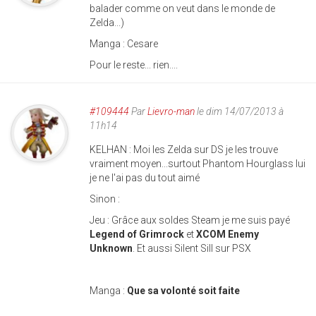
balader comme on veut dans le monde de
Zelda...)
Manga : Cesare
Pour le reste... rien....
#109444
Par
Lievro-man
le dim 14/07/2013 à
11h14
KELHAN : Moi les Zelda sur DS je les trouve
vraiment moyen...surtout Phantom Hourglass lui
je ne l'ai pas du tout aimé
Sinon :
Jeu : Grâce aux soldes Steam je me suis payé
Legend of Grimrock
et
XCOM Enemy
Unknown
. Et aussi Silent Sill sur PSX
Manga :
Que sa volonté soit faite