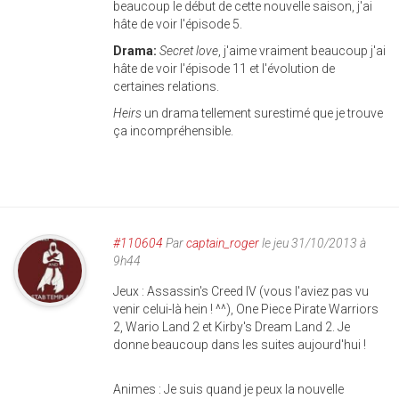
beaucoup le début de cette nouvelle saison, j'ai
hâte de voir l'épisode 5.
Drama:
Secret love
, j'aime vraiment beaucoup j'ai
hâte de voir l'épisode 11 et l'évolution de
certaines relations.
Heirs
un drama tellement surestimé que je trouve
ça incompréhensible.
#110604
Par
captain_roger
le jeu 31/10/2013 à
9h44
Jeux : Assassin's Creed IV (vous l'aviez pas vu
venir celui-là hein ! ^^), One Piece Pirate Warriors
2, Wario Land 2 et Kirby's Dream Land 2. Je
donne beaucoup dans les suites aujourd'hui !
Animes : Je suis quand je peux la nouvelle