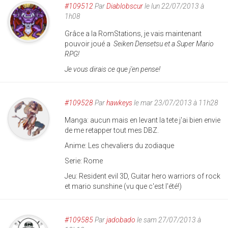
#109512
Par
Diablobscur
le lun 22/07/2013 à
1h08
Grâce a la RomStations, je vais maintenant
pouvoir joué a
Seiken Densetsu et a Super Mario
RPG!
Je vous dirais ce que j'en pense!
#109528
Par
hawkeys
le mar 23/07/2013 à 11h28
Manga: aucun mais en levant la tete j'ai bien envie
de me retapper tout mes DBZ.
Anime: Les chevaliers du zodiaque
Serie: Rome
Jeu: Resident evil 3D, Guitar hero warriors of rock
et mario sunshine (vu que c'est l'été!)
#109585
Par
jadobado
le sam 27/07/2013 à