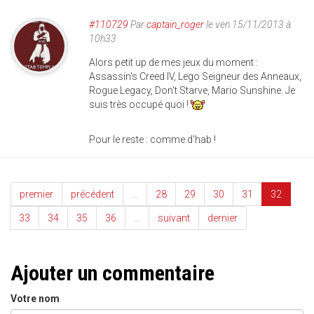
#110729
Par
captain_roger
le ven 15/11/2013 à
10h33
Alors petit up de mes jeux du moment :
Assassin's Creed IV, Lego Seigneur des Anneaux,
Rogue Legacy, Don't Starve, Mario Sunshine. Je
suis très occupé quoi !
Pour le reste : comme d'hab !
premier
précédent
…
28
29
30
31
32
33
34
35
36
…
suivant
dernier
Ajouter un commentaire
Votre nom