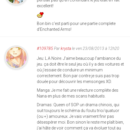
pensait pas qu'en continuant le jeu etait en fait
excellent!
Bon bin c'est parti pour une partie complete
d'Enchanted Arms!
#109785
Par
krysta
le ven 23/08/2013 à 12h20
Jeu: L.A Noire. J'aime beaucoup l'ambiance du
jeu. ça doit être le seul jeu où il y a des voitures et
où j'essaie de conduire un minimum
correctement. Bon par contre je suis pas trop
douée pour découvrir les mensonges XD.
Manga: Je me fait une relecture compléte des
Nana en plus de mes scans habituels.
Dramas: Queen of SOP un drama chinois, qui
suit toujours le schéma du foutu trio/quatuor
(ou +) amoureux. Je vais vraiment finir pas
désespérer moi. Bon sinon le reste me plaît bien,
j'ai hâte de voir comment ça va évoluer tout au