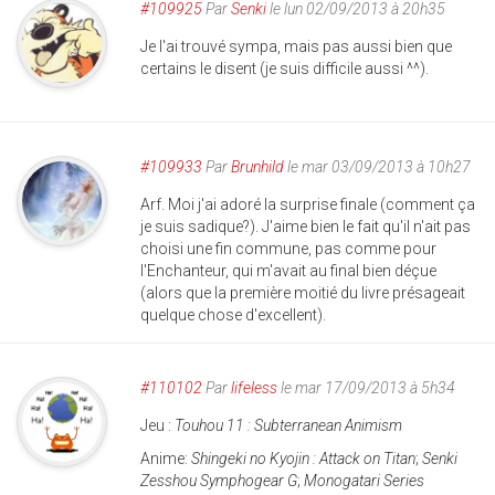
#109925
Par
Senki
le lun 02/09/2013 à 20h35
Je l'ai trouvé sympa, mais pas aussi bien que
certains le disent (je suis difficile aussi ^^).
#109933
Par
Brunhild
le mar 03/09/2013 à 10h27
Arf. Moi j'ai adoré la surprise finale (comment ça
je suis sadique?). J'aime bien le fait qu'il n'ait pas
choisi une fin commune, pas comme pour
l'Enchanteur, qui m'avait au final bien déçue
(alors que la première moitié du livre présageait
quelque chose d'excellent).
#110102
Par
lifeless
le mar 17/09/2013 à 5h34
Jeu :
Touhou 11 : Subterranean Animism
Anime:
Shingeki no Kyojin : Attack on Titan
;
Senki
Zesshou Symphogear G
;
Monogatari Series