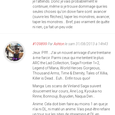
je l'attends. Donc je vais probablement le
continuer, même si je trouve dommage que les
seules choses qu'on doive faire sont: avancer
(suivre les flèches), taper les monstres, avancer,
taper les monstres... Bref, pas vraiment de quête
ni rien, ça fait un peu vide.
#109899
Par
Ashton
le sam 31/08/2013 à 14h43
Jeux: Pfff... J'ai un nouvel arrivage d'une trentaine
à me farcir. Parmi ceux qui me tentent le plus:
ARC the Lad Collection, Saga Frontier 1+2,
Legend of Mana, World Heroes Gorgeous,
Thousand Arms, Time & Eternity, Tales of Xillia,
Killer is Dead... Euh... Enfin tous quoi!
Manga: Les scans de Vinland Saga suivent
doucement leur cours, Ane Log, Kyouka no
Rinne, Bonnouji, Buyuden, Naqua Den...
Anime: Cela doit bien faire au moins 1 an que je
n'ai ni DL, ni maté un anime. Vais peut-être refaire
un tour sur les sites de streaming et DL en