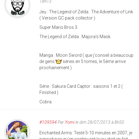
18h13
Jeu : The Legend of Zelda : The Adventure of Link
( Version GC pack collector )
Super Mario Bros 3.
The Legend of Zelda : Majora's Mask.
Manga : Moon Sword ( que j'conseil a beaucoup
de gens
séries en 5 tomes, le 5ème arrive
prochainement )
Série : Sakura Card Captor : saisons 1 et 2 (
Finished )
Cobra.
#109594
Par
Yomi
le dim 28/07/2013 à 8h50
Enchanted Arms: Testé 5-10 minutes en 2007, je