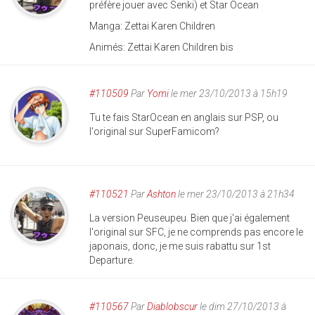
préfère jouer avec Senki) et Star Ocean
Manga: Zettai Karen Children
Animés: Zettai Karen Children bis
#110509
Par
Yomi
le mer 23/10/2013 à 15h19
Tu te fais StarOcean en anglais sur PSP, ou
l'original sur SuperFamicom?
#110521
Par
Ashton
le mer 23/10/2013 à 21h34
La version Peuseupeu. Bien que j'ai également
l'original sur SFC, je ne comprends pas encore le
japonais, donc, je me suis rabattu sur 1st
Departure.
#110567
Par
Diablobscur
le dim 27/10/2013 à