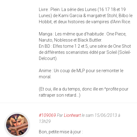
Livre : Plein. La série des Lunes (16 17 18 et 19
Lunes) de Kami Garcia & margatret Stohl, Bilbo le
Hobbit, et deux histoires de vampires d'Ann Rice.
Manga : Les même que d'habitude : One Piece,
Naruto, Noblesse et Black Buttler.
En BD : Elfes tome 1 2 et 5, une série de One Shot
de différentes scenaristes édité par Soleil (Soleil-
Delcourt).
Anime : Un coup de MLP pour se remonter le
moral.
(Et oui, ille a du temps, donc ille en ^profite pour
rattraper son retard...)
#109069
Par
Lionheart
le sam 15/06/2013 à
13h29
Bon, petite mise à jour :