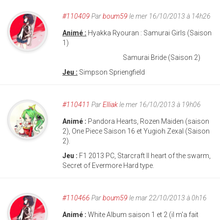
#110409
Par
boum59
le mer 16/10/2013 à 14h26
Animé :
Hyakka Ryouran : Samurai Girls (Saison
1)
Samurai Bride (Saison 2)
Jeu :
Simpson Spriengfield
#110411
Par
Elliak
le mer 16/10/2013 à 19h06
Animé :
Pandora Hearts, Rozen Maiden (saison
2), One Piece Saison 16 et Yugioh Zexal (Saison
2).
Jeu :
F1 2013 PC, Starcraft II heart of the swarm,
Secret of Evermore Hard type.
#110466
Par
boum59
le mar 22/10/2013 à 0h16
Animé :
White Album saison 1 et 2 (il m'a fait