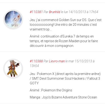
#110381
Par
Brunhild
le lun 14/10/2013 à 17h54
Jeu: j'ai commencé Golden Sun sur DS. Que c'est
looooooooong! Une intro de 20 minutes c'est
vraiment trop...
Animé: continuation d'Eureka 7 de temps en
temps, et reprise de Rozen Maiden pour le faire
découvrir à mon compagnon.
#110388
Par
Lievro-man
le mar 15/10/2013 à
13h54
Jeu : Pokemon X (direct après la première arêne)
/ SMT Devil Summoner Soul Hackers / Fallout 3
GOTY
Animé : Pokemon the Origins
Manga : Jojo's Bizarre Adventure Stone Ocean