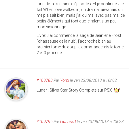
long de la trentaine d'épisodes. Et je continue vite
fait When love walked in, un drama taïwanais qui
me plaisait bien, mais j'ai du mal avec pas mal de
petits éléments qui font que je ralentis un peu
mon visionnage.
Livre: J'ai commencé la saga de Jeaniene Frost
"chasseuse de la nuit", j'accroche bien au
premier tome du coup je commanderais le tome
2 et 3 je pense.
#109788
Par
Yomi
le ven 23/08/2013 à 16h02
Lunar : Silver Star Story Complete sur PSX
#109796
Par
Lionheart
le ven 23/08/2013 à 23h28