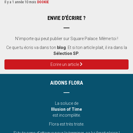
Il y a 1 année 10 mois
DOOKIE
ENVIE D'ÉCRIRE ?
N'importe qui peut publier sur Square Palace. Même toi !
Ce que tu écris va dans ton
blog
. Et si ton article plait, il ira dans la
Sélection SP
.
Ecrire un article
AIDONS FLORA
La soluce de
Illusion of Time
est incomplète.
Flora est très triste.
Si tu te sens d’attaque pour la terminer, ça lui ferait plaisir !