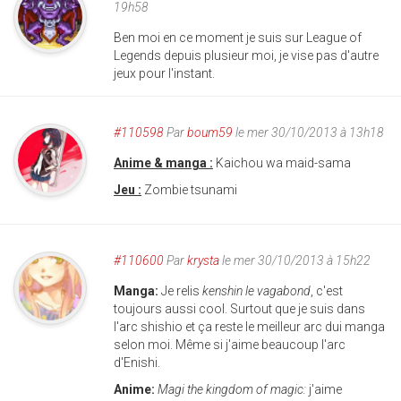
19h58
Ben moi en ce moment je suis sur League of
Legends depuis plusieur moi, je vise pas d'autre
jeux pour l'instant.
#110598
Par
boum59
le mer 30/10/2013 à 13h18
Anime & manga :
Kaichou wa maid-sama
Jeu :
Zombie tsunami
#110600
Par
krysta
le mer 30/10/2013 à 15h22
Manga:
Je relis
kenshin le vagabond
, c'est
toujours aussi cool. Surtout que je suis dans
l'arc shishio et ça reste le meilleur arc dui manga
selon moi. Même si j'aime beaucoup l'arc
d'Enishi.
Anime:
Magi the kingdom of magic:
j'aime