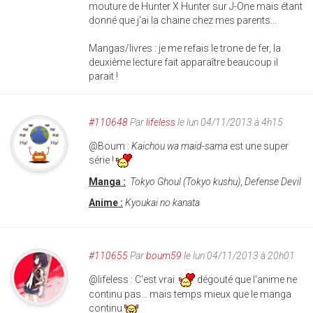
mouture de Hunter X Hunter sur J-One mais étant
donné que j'ai la chaine chez mes parents...
Mangas/livres : je me refais le trone de fer, la
deuxième lecture fait apparaître beaucoup il
parait !
#110648
Par
lifeless
le lun 04/11/2013 à 4h15
@Boum :
Kaichou w
a maid-sama
est une super
série !
Manga :
Tokyo Ghoul (Tokyo kushu)
,
Defense Devil
Anime :
Kyoukai no kanata
#110655
Par
boum59
le lun 04/11/2013 à 20h01
@lifeless : C'est vrai
dégouté que l'anime ne
continu pas... mais temps mieux que le manga
continu