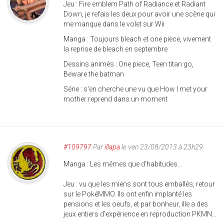
Jeu : Fire emblem Path of Radiance et Radiant
Down, je refais les deux pour avoir une scène qui
me manque dans le volet sur Wii
Manga : Toujours bleach et one piece, vivement
la reprise de bleach en septembre
Dessins animés : One piece, Teen titan go,
Beware the batman
Série : s'en cherche une vu que How I met your
mother reprend dans un moment
#109797
Par
illapa
le ven 23/08/2013 à 23h29
Manga : Les mêmes que d'habitudes...
Jeu : vu que les miens sont tous emballés, retour
sur le PokéMMO. Ils ont enfin implanté les
pensions et les oeufs, et par bonheur, ille a des
jeux entiers d'expérience en reproduction PKMN...