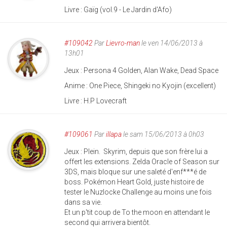
Livre : Gaïg (vol.9 - Le Jardin d'Afo)
#109042
Par
Lievro-man
le ven 14/06/2013 à
13h01
Jeux : Persona 4 Golden, Alan Wake, Dead Space
Anime : One Piece, Shingeki no Kyojin (excellent)
Livre : H.P Lovecraft
#109061
Par
illapa
le sam 15/06/2013 à 0h03
Jeux : Plein. Skyrim, depuis que son frère lui a
offert les extensions. Zelda Oracle of Season sur
3DS, mais bloque sur une saleté d'enf***é de
boss. Pokémon Heart Gold, juste histoire de
tester le Nuzlocke Challenge au moins une fois
dans sa vie.
Et un p'tit coup de To the moon en attendant le
second qui arrivera bientôt.