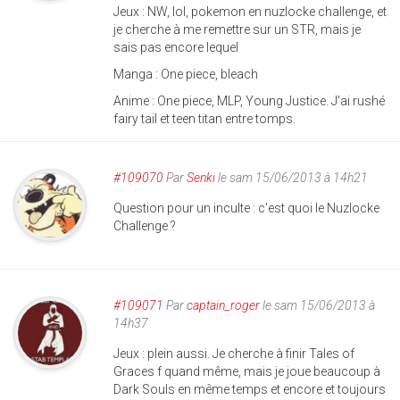
Jeux : NW, lol, pokemon en nuzlocke challenge, et
je cherche à me remettre sur un STR, mais je
sais pas encore lequel
Manga : One piece, bleach
Anime : One piece, MLP, Young Justice. J'ai rushé
fairy tail et teen titan entre tomps.
#109070
Par
Senki
le sam 15/06/2013 à 14h21
Question pour un inculte : c'est quoi le Nuzlocke
Challenge ?
#109071
Par
captain_roger
le sam 15/06/2013 à
14h37
Jeux : plein aussi. Je cherche à finir Tales of
Graces f quand même, mais je joue beaucoup à
Dark Souls en même temps et encore et toujours