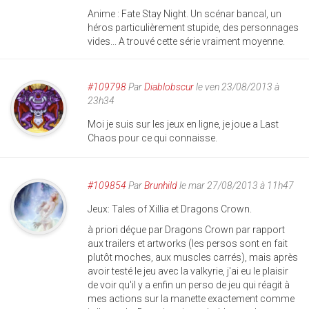
Anime : Fate Stay Night. Un scénar bancal, un
héros particulièrement stupide, des personnages
vides... A trouvé cette série vraiment moyenne.
#109798
Par
Diablobscur
le ven 23/08/2013 à
23h34
Moi je suis sur les jeux en ligne, je joue a Last
Chaos pour ce qui connaisse.
#109854
Par
Brunhild
le mar 27/08/2013 à 11h47
Jeux: Tales of Xillia et Dragons Crown.
à priori déçue par Dragons Crown par rapport
aux trailers et artworks (les persos sont en fait
plutôt moches, aux muscles carrés), mais après
avoir testé le jeu avec la valkyrie, j'ai eu le plaisir
de voir qu'il y a enfin un perso de jeu qui réagit à
mes actions sur la manette exactement comme