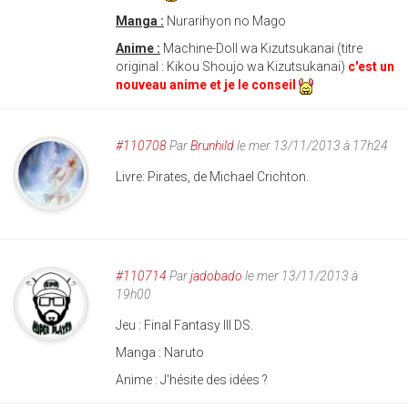
Manga :
Nurarihyon no Mago
Anime :
Machine-Doll wa Kizutsukanai (titre
original : Kikou Shoujo wa Kizutsukanai)
c'est un
nouveau anime et je le conseil
#110708
Par
Brunhild
le mer 13/11/2013 à 17h24
Livre: Pirates, de Michael Crichton.
#110714
Par
jadobado
le mer 13/11/2013 à
19h00
Jeu : Final Fantasy III DS.
Manga : Naruto
Anime : J'hésite des idées ?