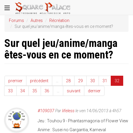
Aller
Toggle
au
contenu
navigation
Forums
Autres
Récréation
principal
Sur quel jeu/anime/manga êtes-vous en ce moment?
Sur quel jeu/anime/manga
êtes-vous en ce moment?
premier
précédent
…
28
29
30
31
32
33
34
35
36
…
suivant
dernier
#109037
Par
lifeless
le ven 14/06/2013 à 4h57
Jeu : Touhou 9 - Phantasmagoria of Flower View
Anime : Susei no Gargantia, Karneval