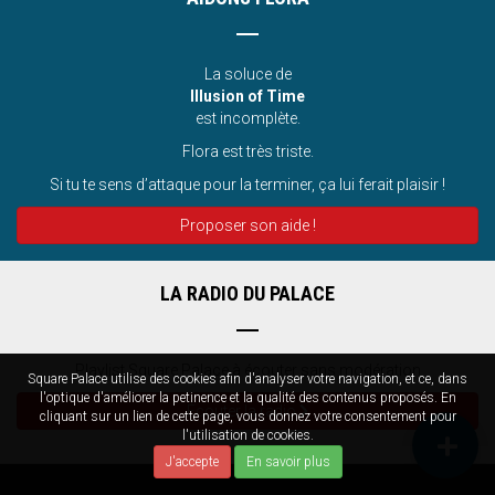
La soluce de
Illusion of Time
est incomplète.
Flora est très triste.
Si tu te sens d’attaque pour la terminer, ça lui ferait plaisir !
Proposer son aide !
LA RADIO DU PALACE
Playlist Square Palace à écouter sans modération
Square Palace utilise des cookies afin d'analyser votre navigation, et ce, dans
l'optique d'améliorer la petinence et la qualité des contenus proposés. En
Écouter la radio
cliquant sur un lien de cette page, vous donnez votre consentement pour
l'utilisation de cookies.
J'accepte
En savoir plus