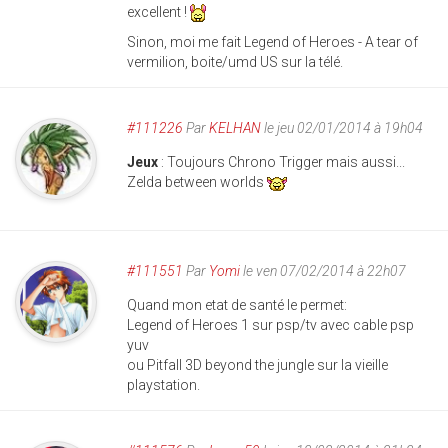
excellent !
Sinon, moi me fait Legend of Heroes - A tear of
vermilion, boite/umd US sur la télé.
#111226
Par
KELHAN
le jeu 02/01/2014 à 19h04
Jeux
: Toujours Chrono Trigger mais aussi...
Zelda between worlds
#111551
Par
Yomi
le ven 07/02/2014 à 22h07
Quand mon etat de santé le permet:
Legend of Heroes 1 sur psp/tv avec cable psp
yuv
ou Pitfall 3D beyond the jungle sur la vieille
playstation.