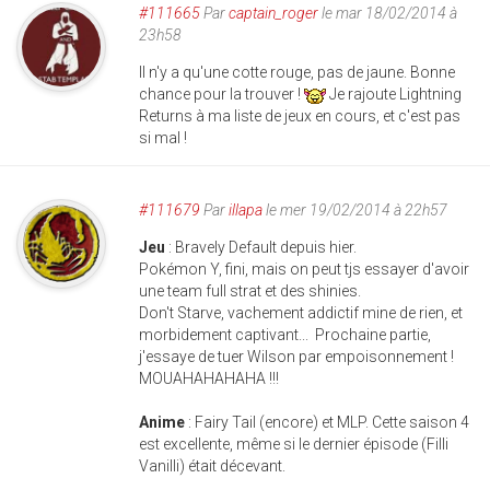
#111665
Par
captain_roger
le mar 18/02/2014 à
23h58
Il n'y a qu'une cotte rouge, pas de jaune. Bonne
chance pour la trouver !
Je rajoute Lightning
Returns à ma liste de jeux en cours, et c'est pas
si mal !
#111679
Par
illapa
le mer 19/02/2014 à 22h57
Jeu
: Bravely Default depuis hier.
Pokémon Y, fini, mais on peut tjs essayer d'avoir
une team full strat et des shinies.
Don't Starve, vachement addictif mine de rien, et
morbidement captivant... Prochaine partie,
j'essaye de tuer Wilson par empoisonnement !
MOUAHAHAHAHA !!!
Anime
: Fairy Tail (encore) et MLP. Cette saison 4
est excellente, même si le dernier épisode (Filli
Vanilli) était décevant.