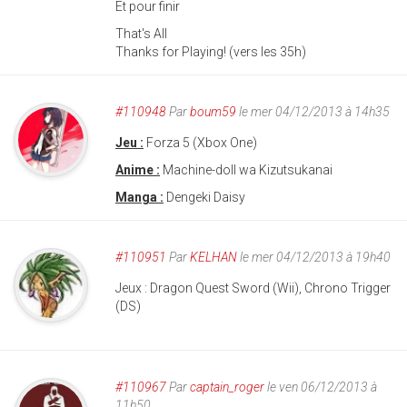
Et pour finir
That's All
Thanks for Playing! (vers les 35h)
#110948
Par
boum59
le mer 04/12/2013 à 14h35
Jeu :
Forza 5 (Xbox One)
Anime :
Machine-doll wa Kizutsukanai
Manga :
Dengeki Daisy
#110951
Par
KELHAN
le mer 04/12/2013 à 19h40
Jeux : Dragon Quest Sword (Wii), Chrono Trigger
(DS)
#110967
Par
captain_roger
le ven 06/12/2013 à
11h50