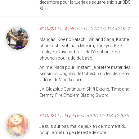
decembre pour la tuerie de square-enix sur 3DS
XL !
#110891
Par
Ashton
le mer 27/11/2013 à 21h22
Mangas: Koe no katachi, Vinland Saga, Karate
shoukoshi Kohinata Minoru, Toukyou ESP,
Toukyou Ravens, bref... de l'émotion et du
shounen pour ado de base.
Anime: Nada pour l'instant, je préfère mater des
sessions longplay de Cubex55 ou les dernières
vidéos de Viperkeeper.
JV: Blazblue Continuum Shift Extend, Time and
Eternity, Fire Emblem Blazing Sword...
#110921
Par
krysta
le sam 30/11/2013 à 22h36
Je suis sur pas mal de jeux en ce moment du
coup je met un peu le reste de côté.