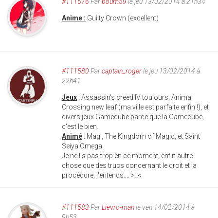
#111576
Par
boum59
le jeu 13/02/2014 à 21h34
Anime :
Guilty Crown (excellent)
#111580
Par
captain_roger
le jeu 13/02/2014 à
22h41
Jeux
: Assassin's creed IV toujours, Animal
Crossing new leaf (ma ville est parfaite enfin !), et
divers jeux Gamecube parce que la Gamecube,
c'est le bien.
Animé
: Magi, The Kingdom of Magic, et Saint
Seiya Omega.
Je ne lis pas trop en ce moment, enfin autre
chose que des trucs concernant le droit et la
procédure, j'entends.... >_<
#111583
Par
Lievro-man
le ven 14/02/2014 à
9h53