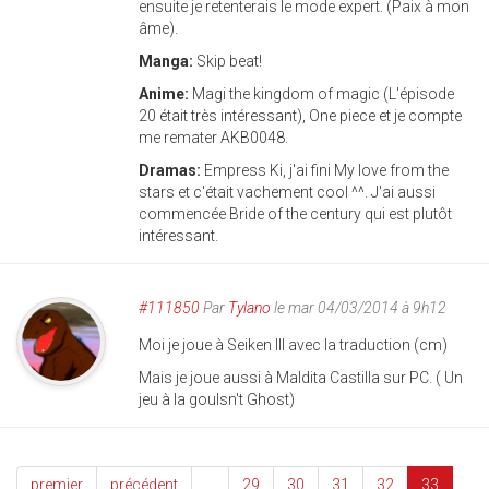
ensuite je retenterais le mode expert. (Paix à mon
âme).
Manga:
Skip beat!
Anime:
Magi the kingdom of magic (L'épisode
20 était très intéressant), One piece et je compte
me remater AKB0048.
Dramas:
Empress Ki, j'ai fini My love from the
stars et c'était vachement cool ^^. J'ai aussi
commencée Bride of the century qui est plutôt
intéressant.
#111850
Par
Tylano
le mar 04/03/2014 à 9h12
Moi je joue à Seiken III avec la traduction (cm)
Mais je joue aussi à Maldita Castilla sur PC. ( Un
jeu à la goulsn't Ghost)
premier
précédent
…
29
30
31
32
33