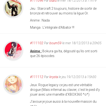
#111096
Par
bubu
le mer 18/12/2013 à 11h19
Jeu : Starcraft 2 toujours, histoire de sortir de
bronze et retrouver au moins la ligue Or.
Anime : Nada
Manga : L'intégrale d'Albator !!!
#111102
Par
boum59
le mer 18/12/2013 à 20h05
Anime :
Bokura ga Ita, dégouté qu'ils ont sorti
que 26 épisodes.
#111112
Par
krysta
le jeu 19/12/2013 à 15h30
Jeux: Rogue legacy ce jeu est une véritable
drogue (Mais infernal au clavier, c'est le pied d'y
jouer avec une manette d'XBOX360 *o*)
J'avoue je joue aussi à la nouvelle maison du