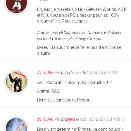
En jeux : je me refais A Link Between Worlds, AC III
et IV (un putain de PC a hacker pour les 100%
groumpf !) et Rogue Legacy !
Animé :
Ano Hi Mita Hana no Namae o Bokutachi
wa Mada Shiranai, Saint Seiya Omega
Livres : Bah du trône de fer, et pas frand chose
d'autre.
#110968
Par
bubu
le ven 06/12/2013 à 12h01
Jeu : Starcraft 2, Skyrim, Rocksmith 2014
Anime : RAS
Livre : La Jeunesse de Picsou
#110996
Par
Brunhild
le mar 10/12/2013 à 13h13
Livre: vient de terminer Pirates, va donc pouvoir