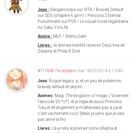
Jeux :
Danganronpa sur VITA / Bravely Default
sur 3DS (chapitre 6 grrrr) / Persona 2 Eternal
Punishment sur PSX / Le visual novel Higanbana
no Saku Yoru Ni
Anime :
MLP / Steins;Gate
Livres :
Je devrais bientôt recevoir Deus Irea de
Zelasny et Philip K.Dick
#111640
Par
krysta
le mar 18/02/2014 à 11h40
Jeux:
Rogue legacy :p, et un peu de pokémon,
bravely default et skyrim.
Animes:
Magi: The kingdom of magic ( Vivement
l'épisode 20 *o*) et je regarde aussi Princess
Tutu et étrangement je m'attendais pas à ça et
c'est vachement cool. (Mais je sens que je vais
pas aimé la fin)
Livres:
Là je relis le premier tome d'Alpha et