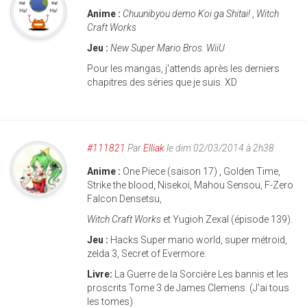
Anime :
Chuunibyou demo Koi ga Shitai!
,
Witch
Craft Works
Jeu :
New Super Mario Bros. WiiU
Pour les mangas, j'attends après les derniers
chapitres des séries que je suis. XD
#111821
Par
Elliak
le dim 02/03/2014 à 2h38
Anime :
One Piece (saison 17) , Golden Time,
Strike the blood, Nisekoi, Mahou Sensou, F-Zero
Falcon Densetsu,
Witch Craft Works
et Yugioh Zexal (épisode 139).
Jeu :
Hacks Super mario world, super métroid,
zelda 3, Secret of Evermore.
Livre:
La Guerre de la Sorcière Les bannis et les
proscrits Tome 3 de James Clemens. (J'ai tous
les tomes)