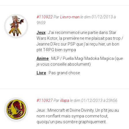
#110922
Par
Lievro-man
le dim 01/12/2013 à
9h59
Jeux
: J'ai recommencé une partie dans Star
Wars Kotor, la première ne me plaisait pas trop /
Jeanne D'Arc sur PSP que j'ai reçu hier, un bon
ptit T-RPG bien sympa
Anime
: MLP / Puella Magi Madoka Magica (que
je vous conseille absolument)
Livre
: Pas grand chose
#110927
Par
illapa
le dim 01/12/2013 à 23h56
Jeux : Minecraft et Divine Divinity. Un p'tit jeu au
nom ronflant mais sympa comme tout,
quoiqu'un peu sombre graphiquement.