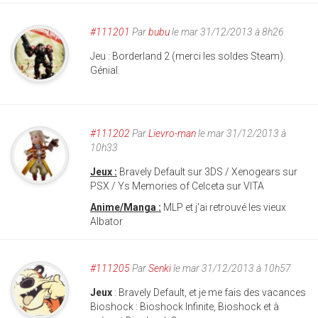
#111201
Par
bubu
le mar 31/12/2013 à 8h26
Jeu : Borderland 2 (merci les soldes Steam).
Génial.
#111202
Par
Lievro-man
le mar 31/12/2013 à
10h33
Jeux :
Bravely Default sur 3DS / Xenogears sur
PSX / Ys Memories of Celceta sur VITA
Anime/Manga :
MLP et j'ai retrouvé les vieux
Albator
#111205
Par
Senki
le mar 31/12/2013 à 10h57
Jeux
: Bravely Default, et je me fais des vacances
Bioshock : Bioshock Infinite, Bioshock et à