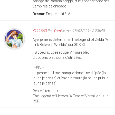
oméga de Patricia briggs, et le second tome des
vampires de chicago.
Drama:
Empress ki *o* .
#111663
Par
Yomi
le mar 18/02/2014 à 23h40
Ayé, je viens de terminer The Legend of Zelda "A
Link Between Worlds" sur 3DS XL
18 coeurs, Epée rouge, Armure bleu.
2 potions bleu sur 3 d'utilisées.
~FIN~
Je pense qu'il me manque donc 1nv d'épée (la
jaune je pense) et 2nv d'armure (la rouge puis la
jaune je pense).
Reste à terminer :
The Legend of Heroes "A Tear of Vermilion" sur
PSP.