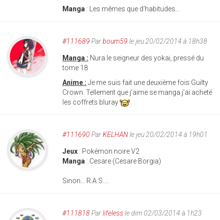
Manga
: Les mêmes que d'habitudes...
#111689
Par
boum59
le jeu 20/02/2014 à 18h38
Manga :
Nura le seigneur des yokai, pressé du
tome 18
Anime :
Je me suis fait une deuxième fois Guilty
Crown. Tellement que j'aime se manga j'ai acheté
les coffrets bluray
#111690
Par
KELHAN
le jeu 20/02/2014 à 19h01
Jeux
: Pokémon noire V2
Manga
: Cesare (Cesare Borgia)
Sinon... R.A.S....
#111818
Par
lifeless
le dim 02/03/2014 à 1h23