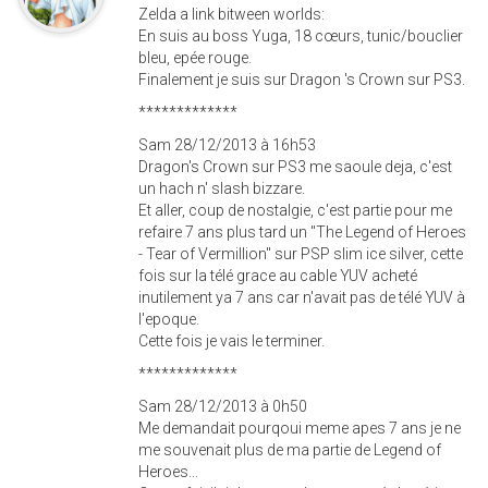
Zelda a link bitween worlds:
En suis au boss Yuga, 18 cœurs, tunic/bouclier
bleu, epée rouge.
Finalement je suis sur Dragon 's Crown sur PS3.
*************
Sam 28/12/2013 à 16h53
Dragon's Crown sur PS3 me saoule deja, c'est
un hach n' slash bizzare.
Et aller, coup de nostalgie, c'est partie pour me
refaire 7 ans plus tard un "The Legend of Heroes
- Tear of Vermillion" sur PSP slim ice silver, cette
fois sur la télé grace au cable YUV acheté
inutilement ya 7 ans car n'avait pas de télé YUV à
l'epoque.
Cette fois je vais le terminer.
*************
Sam 28/12/2013 à 0h50
Me demandait pourqoui meme apes 7 ans je ne
me souvenait plus de ma partie de Legend of
Heroes...