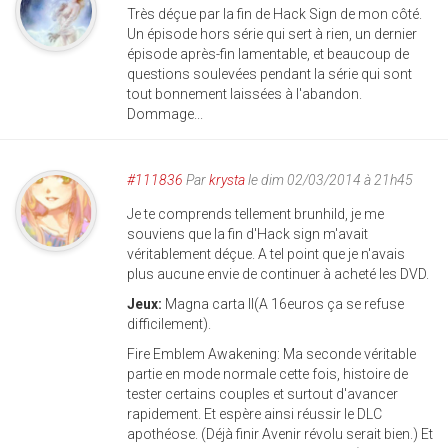
Très déçue par la fin de Hack Sign de mon côté.
Un épisode hors série qui sert à rien, un dernier
épisode après-fin lamentable, et beaucoup de
questions soulevées pendant la série qui sont
tout bonnement laissées à l'abandon.
Dommage...
#111836
Par
krysta
le dim 02/03/2014 à 21h45
Je te comprends tellement brunhild, je me
souviens que la fin d'Hack sign m'avait
véritablement déçue. A tel point que je n'avais
plus aucune envie de continuer à acheté les DVD.
Jeux:
Magna carta II(A 16euros ça se refuse
difficilement).
Fire Emblem Awakening: Ma seconde véritable
partie en mode normale cette fois, histoire de
tester certains couples et surtout d'avancer
rapidement. Et espère ainsi réussir le DLC
apothéose. (Déjà finir Avenir révolu serait bien.) Et