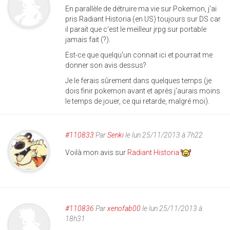
En parallèle de détruire ma vie sur Pokemon, j'ai
pris Radiant Historia (en US) toujours sur DS car
il parait que c'est le meilleur jrpg sur portable
jamais fait (?).
Est-ce que quelqu'un connait ici et pourrait me
donner son avis dessus?
Je le ferais sûrement dans quelques temps (je
dois finir pokemon avant et après j'aurais moins
le temps de jouer, ce qui retarde, malgré moi).
#110833
Par
Senki
le lun 25/11/2013 à 7h22
Voilà mon avis sur
Radiant Historia
#110836
Par
xenofab00
le lun 25/11/2013 à
18h31