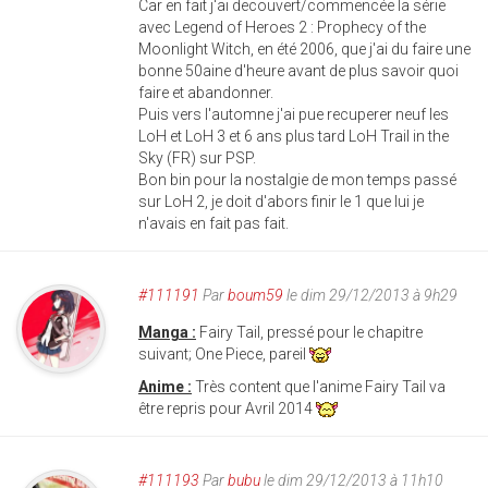
Car en fait j'ai decouvert/commencée la série
avec Legend of Heroes 2 : Prophecy of the
Moonlight Witch, en été 2006, que j'ai du faire une
bonne 50aine d'heure avant de plus savoir quoi
faire et abandonner.
Puis vers l'automne j'ai pue recuperer neuf les
LoH et LoH 3 et 6 ans plus tard LoH Trail in the
Sky (FR) sur PSP.
Bon bin pour la nostalgie de mon temps passé
sur LoH 2, je doit d'abors finir le 1 que lui je
n'avais en fait pas fait.
#111191
Par
boum59
le dim 29/12/2013 à 9h29
Manga :
Fairy Tail, pressé pour le chapitre
suivant; One Piece, pareil
Anime :
Très content que l'anime Fairy Tail va
être repris pour Avril 2014
#111193
Par
bubu
le dim 29/12/2013 à 11h10