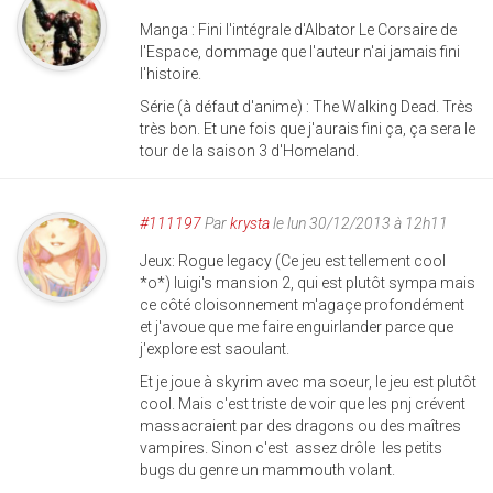
Manga : Fini l'intégrale d'Albator Le Corsaire de
l'Espace, dommage que l'auteur n'ai jamais fini
l'histoire.
Série (à défaut d'anime) : The Walking Dead. Très
très bon. Et une fois que j'aurais fini ça, ça sera le
tour de la saison 3 d'Homeland.
#111197
Par
krysta
le lun 30/12/2013 à 12h11
Jeux: Rogue legacy (Ce jeu est tellement cool
*o*) luigi's mansion 2, qui est plutôt sympa mais
ce côté cloisonnement m'agaçe profondément
et j'avoue que me faire enguirlander parce que
j'explore est saoulant.
Et je joue à skyrim avec ma soeur, le jeu est plutôt
cool. Mais c'est triste de voir que les pnj crévent
massacraient par des dragons ou des maîtres
vampires. Sinon c'est assez drôle les petits
bugs du genre un mammouth volant.