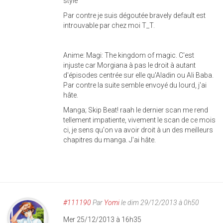
style
Par contre je suis dégoutée bravely default est
introuvable par chez moi T_T.
Anime: Magi: The kingdom of magic. C'est
injuste car Morgiana à pas le droit à autant
d'épisodes centrée sur elle qu'Aladin ou Ali Baba.
Par contre la suite semble envoyé du lourd, j'ai
hâte.
Manga; Skip Beat! raah le dernier scan me rend
tellement impatiente, vivement le scan de ce mois
ci, je sens qu'on va avoir droit à un des meilleurs
chapitres du manga. J'ai hâte.
#111190
Par
Yomi
le dim 29/12/2013 à 0h50
Mer 25/12/2013 à 16h35