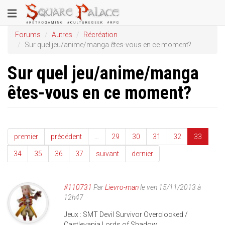
Aller
Toggle
au
contenu
navigation
Forums
Autres
Récréation
principal
Sur quel jeu/anime/manga êtes-vous en ce moment?
Sur quel jeu/anime/manga
êtes-vous en ce moment?
premier
précédent
…
29
30
31
32
33
34
35
36
37
suivant
dernier
#110731
Par
Lievro-man
le ven 15/11/2013 à
12h47
Jeux : SMT Devil Survivor Overclocked /
Castlevania Lords of Shadow