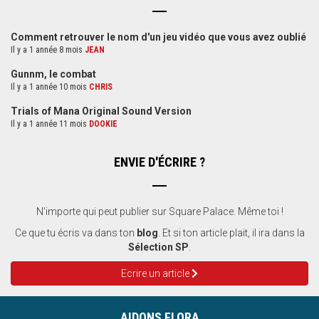
Comment retrouver le nom d'un jeu vidéo que vous avez oublié
Il y a 1 année 8 mois
JEAN
Gunnm, le combat
Il y a 1 année 10 mois
CHRIS
Trials of Mana Original Sound Version
Il y a 1 année 11 mois
DOOKIE
ENVIE D'ÉCRIRE ?
N'importe qui peut publier sur Square Palace. Même toi !
Ce que tu écris va dans ton
blog
. Et si ton article plait, il ira dans la
Sélection SP
.
Ecrire un article
AIDONS FLORA