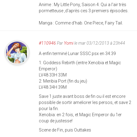
Anime : My Little Pony, Saison 4. Qui a l'air très
pormetteuse ,d'après ces 3 premiers épisodes.
Manga : Comme d'hab. One Piece, Fairy Tail.
#110946
Par
Yomi
le mar 03/12/2013 à 23h44
A enfin terminé Lunar SSSC psx en 34:39
1: Goddess Rebirth (entre Xenobia et Magic
Emperor)
LV48 33H 33M
2: Meribia Port (fin du jeu)
LV48 34H 39M
Save 1 juste avant boss de fin ou il est encore
possible de sortir ameliorer les persos, et save 2
pour la fin.
Xenobia: en 2 fois, et Magic Emperor du 1er
coup de justesse!
Scene de Fin, puis Outtakes