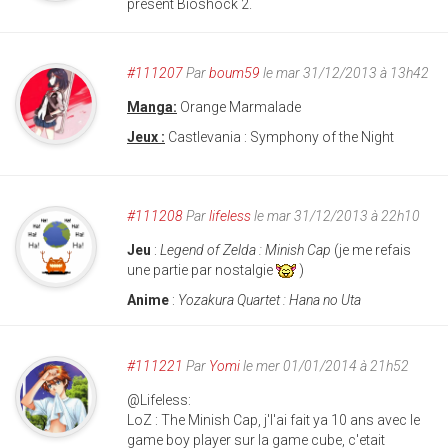
présent Bioshock 2.
#111207
Par
boum59
le mar 31/12/2013 à 13h42
Manga:
Orange Marmalade
Jeux :
Castlevania : Symphony of the Night
#111208
Par
lifeless
le mar 31/12/2013 à 22h10
Jeu
:
Legend of Zelda : Minish Cap
(je me refais
une partie par nostalgie
)
Anime
:
Yozakura Quartet : Hana no Uta
#111221
Par
Yomi
le mer 01/01/2014 à 21h52
@Lifeless:
LoZ : The Minish Cap, j'l'ai fait ya 10 ans avec le
game boy player sur la game cube, c'etait