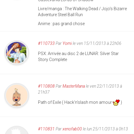
Livre/manga : The Walking Dead / Jojo's Bizarre
Adventure Steel Ball Run
Anime : pas grand chose
#110733
Par
Yomi
le ven 15/11/2013 à 22h06
PSX: Arrivée au disc 2 de LUNAR: Silver Star
Story Complete
#110808
Par
MasterMana
le ven 22/11/2013 à
21h37
Path of Exile ( Hack'n'slash mon amour
)
#110831
Par
xenofab00
le lun 25/11/2013 à 0h13