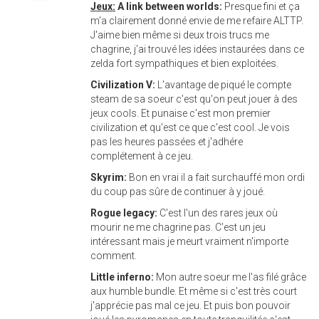
Jeux:
A link between worlds:
Presque fini et ça
m'a clairement donné envie de me refaire ALTTP.
J'aime bien même si deux trois trucs me
chagrine, j'ai trouvé les idées instaurées dans ce
zelda fort sympathiques et bien exploitées.
Civilization V:
L'avantage de piqué le compte
steam de sa soeur c'est qu'on peut jouer à des
jeux cools. Et punaise c'est mon premier
civilization et qu'est ce que c'est cool. Je vois
pas les heures passées et j'adhére
complétement à ce jeu.
Skyrim:
Bon en vrai il a fait surchauffé mon ordi
du coup pas sûre de continuer à y joué.
Rogue legacy:
C'est l'un des rares jeux où
mourir ne me chagrine pas. C'est un jeu
intéressant mais je meurt vraiment n'importe
comment.
Little inferno:
Mon autre soeur me l'as filé grâce
aux humble bundle. Et même si c'est très court
j'apprécie pas mal ce jeu. Et puis bon pouvoir