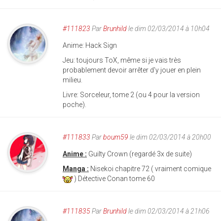
#111823
Par
Brunhild
le dim 02/03/2014 à 10h04
Anime: Hack Sign
Jeu: toujours ToX, même si je vais très
probablement devoir arrêter d'y jouer en plein
milieu.
Livre: Sorceleur, tome 2 (ou 4 pour la version
poche).
#111833
Par
boum59
le dim 02/03/2014 à 20h00
Anime :
Guilty Crown (regardé 3x de suite)
Manga :
Nisekoi chapitre 72 ( vraiment comique
) Détective Conan tome 60
#111835
Par
Brunhild
le dim 02/03/2014 à 21h06