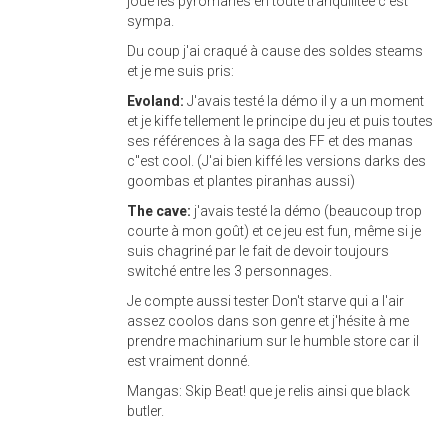
joué les pyromanes en toute tranquilitée c'est
sympa.
Du coup j'ai craqué à cause des soldes steams
et je me suis pris:
Evoland:
J'avais testé la démo il y a un moment
et je kiffe tellement le principe du jeu et puis toutes
ses références à la saga des FF et des manas
c''est cool. (J'ai bien kiffé les versions darks des
goombas et plantes piranhas aussi)
The cave:
j'avais testé la démo (beaucoup trop
courte à mon goût) et ce jeu est fun, même si je
suis chagriné par le fait de devoir toujours
switché entre les 3 personnages.
Je compte aussi tester Don't starve qui a l'air
assez coolos dans son genre et j'hésite à me
prendre machinarium sur le humble store car il
est vraiment donné.
Mangas: Skip Beat! que je relis ainsi que black
butler.