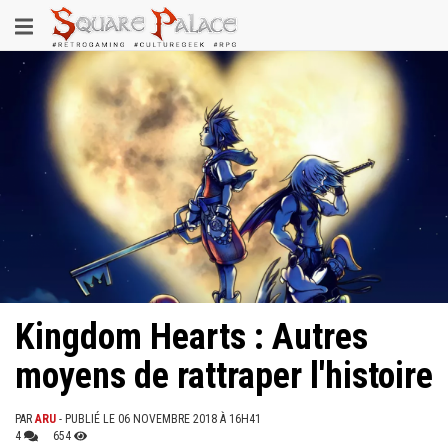
Aller
Toggle
au
contenu
navigation
principal
Kingdom Hearts : Autres
moyens de rattraper l'histoire
PAR
ARU
- PUBLIÉ LE 06 NOVEMBRE 2018 À 16H41
4
654