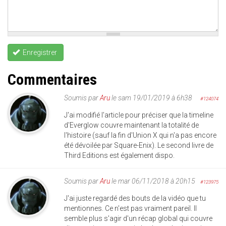
Enregistrer
Commentaires
Soumis par
Aru
le sam 19/01/2019 à 6h38
#124074
J'ai modifié l'article pour préciser que la timeline
d'Everglow couvre maintenant la totalité de
l'histoire (sauf la fin d'Union X qui n'a pas encore
été dévoilée par Square-Enix). Le second livre de
Third Editions est également dispo.
Soumis par
Aru
le mar 06/11/2018 à 20h15
#123975
J'ai juste regardé des bouts de la vidéo que tu
mentionnes. Ce n'est pas vraiment pareil. Il
semble plus s'agir d'un récap global qui couvre