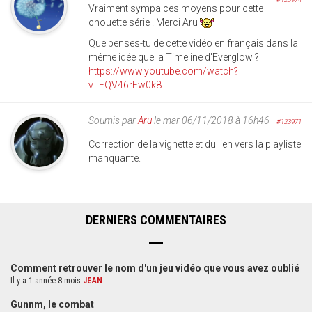
Vraiment sympa ces moyens pour cette
chouette série ! Merci Aru
Que penses-tu de cette vidéo en français dans la
même idée que la Timeline d'Everglow ?
https://www.youtube.com/watch?
v=FQV46rEw0k8
Soumis par
Aru
le mar 06/11/2018 à 16h46
#123971
Correction de la vignette et du lien vers la playliste
manquante.
DERNIERS COMMENTAIRES
Comment retrouver le nom d'un jeu vidéo que vous avez oublié
Il y a 1 année 8 mois
JEAN
Gunnm, le combat