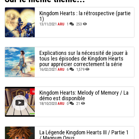
Kingdom Hearts : la rétrospective (partie
1)
13/11/2021
ARU
1
253
Explications sur la nécessité de jouer à
tous les épisodes de Kingdom Hearts
pour apprécier correctement la série
16/02/2021
ARU
6
1,579
Kingdom Hearts: Melody of Memory / La
démo est disponible
18/10/2020
ARU
0
21
La Légende Kingdom Hearts III / Partie 1
/ Magnum Opus