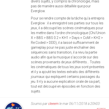
divers sujets, y compris la chronologie, mais
pas de manière aussi détaillée que pour
Everglow.
Pour se rendre compte de la tâche qu'a entrepris
Everglow : il a enregistré ses parties sur tous les
jeux, il a découpé les scènes cinématiques pour
les mettre dans l'ordre chronologique (Chi/Union
X > BBS > BBS 0.2 + KH1 > Days + CoM > KH2 >
Re:Coded > DDD), il a laissé suffisamment de
gameplay pour ne pas juste enchaîner des
séquences sans transition, il a revu la partie
audio afin que la musique s'accorde sur des
scènes provenants de jeux différents... Toutes
les cinématiques de tous les jeux sont présentes
et il y a ajouté les textes extraits des différents
journaux qui expliquent certains passages du
jeu. Il n'y a aucune explication orale de sa part,
tout est découpé en épisodes en fonction des
sujets.
Soumis par
cleeem
le mar 06/11/2018 à 20h03
#123974