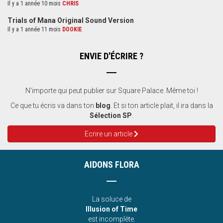
Il y a 1 année 10 mois
CHRIS
Trials of Mana Original Sound Version
Il y a 1 année 11 mois
DOOKIE
ENVIE D'ÉCRIRE ?
N'importe qui peut publier sur Square Palace. Même toi !
Ce que tu écris va dans ton
blog
. Et si ton article plait, il ira dans la
Sélection SP
.
Ecrire un article
AIDONS FLORA
La soluce de
Illusion of Time
est incomplète.