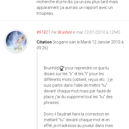
recherche et je te dis ça un peu plus tard mais
apparament ça aurrais un rapport avec un
troupeau.
#91821
Par
Brunhild
le mar 12/01/2010 à 12h45
Citation
(kogami-san le Mardi 12 Janvier 2010 à
09:26)
Brunhild
pour reprendre ce que tu
disais sur les "s" et les "t" pour les
différents mots (obtient, reçus etc...) je
suis partis dans l'idée de mettre "tu"
devant chaque mot mais par faute de
place, j'ai du supprimé tout les "tu" des
phrases.
Donc il faudrait faire la correction en
mettant "tu" devant chaque mot et en
effet, je m'adresse au joueur dans mes