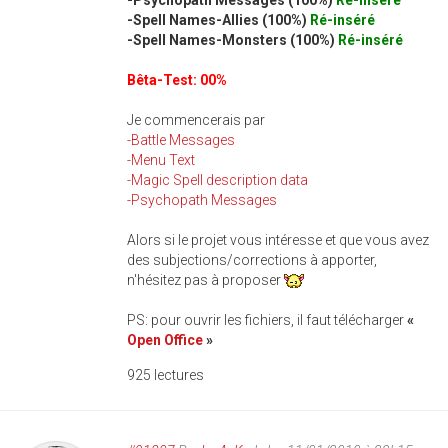
-Psychopath Messages (100%)
Ré-inséré
-Spell Names-Allies (100%)
Ré-inséré
-Spell Names-Monsters (100%)
Ré-inséré
Bêta-Test: 00%
Je commencerais par
-Battle Messages
-Menu Text
-Magic Spell description data
-Psychopath Messages
Alors si le projet vous intéresse et que vous avez
des subjections/corrections à apporter,
n'hésitez pas à proposer
PS: pour ouvrir les fichiers, il faut télécharger
«
Open Office
»
925 lectures