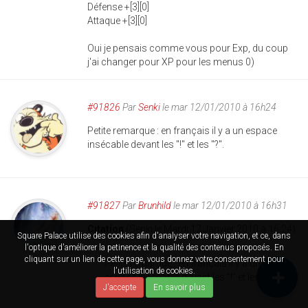
Défense +[3][0]
Attaque +[3][0]
Oui je pensais comme vous pour Exp, du coup
j'ai changer pour XP pour les menus 0)
#91826
Par
Senki
le mar 12/01/2010 à 16h24
Petite remarque : en français il y a un espace
insécable devant les "!" et les "?".
#91827
Par
Brunhild
le mar 12/01/2010 à 16h31
Citation
(Senki le Mardi 12 Janvier 2010 à 16:24)
Square Palace utilise des cookies afin d'analyser votre navigation, et ce, dans
l'optique d'améliorer la petinence et la qualité des contenus proposés. En
cliquant sur un lien de cette page, vous donnez votre consentement pour
Petite remarque : en français il y a un
l'utilisation de cookies.
espace insécable devant les "!" et les "?".
J'accepte
En savoir plus