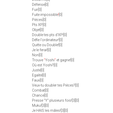
Défense[0]
Fuir[0]
Fuite impossible
!
[0]
Pièces[0]
Pts XP[0]
Objet[0]
Double tes pts d'XP![0]
Défie l'ordinateur![0]
Quitte ou Double![0]
Je le ferai![0]
Non[0]
Trouve
"
Yoshi
"
et gagne![0]
Où est Yoshi?[0]
Juste[0]
Egalité[0]
Faux[0]
Veux-tu doubler tes Pièces?[0]
Combat[0]
Chance[0]
Presse "Y" plusieurs fois![3][0]
Muku![3][0]
Je HAIS les mâles![3][0]