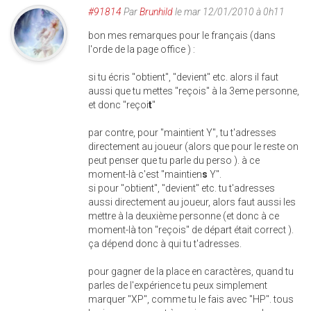
#91814
Par
Brunhild
le mar 12/01/2010 à 0h11
bon mes remarques pour le français (dans
l'orde de la page office ) :
si tu écris "obtient", "devient" etc. alors il faut
aussi que tu mettes "reçois" à la 3eme personne,
et donc "reçoi
t
"
par contre, pour "maintient Y", tu t'adresses
directement au joueur (alors que pour le reste on
peut penser que tu parle du perso ). à ce
moment-là c'est "maintien
s
Y".
si pour "obtient", "devient" etc. tu t'adresses
aussi directement au joueur, alors faut aussi les
mettre à la deuxième personne (et donc à ce
moment-là ton "reçois" de départ était correct ).
ça dépend donc à qui tu t'adresses.
pour gagner de la place en caractères, quand tu
parles de l'expérience tu peux simplement
marquer "XP", comme tu le fais avec "HP". tous