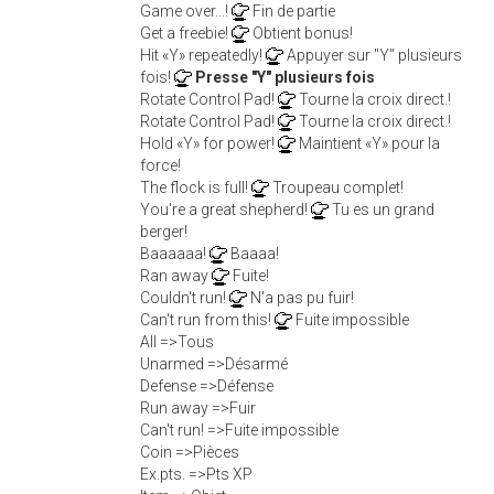
Game over...!
Fin de partie
Get a freebie!
Obtient bonus!
Hit «Y» repeatedly!
Appuyer sur "Y" plusieurs
fois!
Presse "Y" plusieurs fois
Rotate Control Pad!
Tourne la croix direct.!
Rotate Control Pad!
Tourne la croix direct.!
Hold «Y» for power!
Maintient «Y» pour la
force!
The flock is full!
Troupeau complet!
You're a great shepherd!
Tu es un grand
berger!
Baaaaaa!
Baaaa!
Ran away
Fuite!
Couldn't run!
N'a pas pu fuir!
Can't run from this!
Fuite impossible
All =>Tous
Unarmed =>Désarmé
Defense =>Défense
Run away =>Fuir
Can't run! =>Fuite impossible
Coin =>Pièces
Ex.pts. =>Pts XP