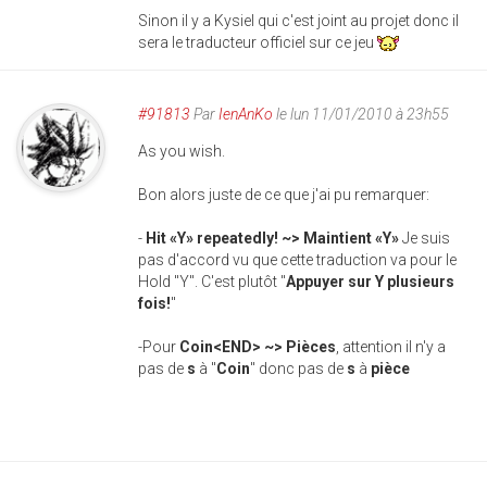
Sinon il y a Kysiel qui c'est joint au projet donc il
sera le traducteur officiel sur ce jeu
#91813
Par
IenAnKo
le lun 11/01/2010 à 23h55
As you wish.
Bon alors juste de ce que j'ai pu remarquer:
-
Hit «Y» repeatedly! ~> Maintient «Y»
Je suis
pas d'accord vu que cette traduction va pour le
Hold "Y". C'est plutôt "
Appuyer sur Y plusieurs
fois!
"
-Pour
Coin<END> ~> Pièces
, attention il n'y a
pas de
s
à "
Coin
" donc pas de
s
à
pièce