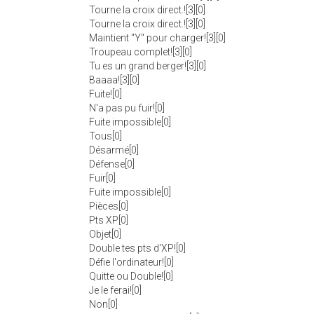
Tourne la croix direct.![3][0]
Tourne la croix direct.![3][0]
Maintient "Y" pour charger![3][0]
Troupeau complet![3][0]
Tu es un grand berger![3][0]
Baaaa![3][0]
Fuite![0]
N'a pas pu fuir![0]
Fuite impossible[0]
Tous[0]
Désarmé[0]
Défense[0]
Fuir[0]
Fuite impossible[0]
Pièces[0]
Pts XP[0]
Objet[0]
Double tes pts d'XP![0]
Défie l'ordinateur![0]
Quitte ou Double![0]
Je le ferai![0]
Non[0]