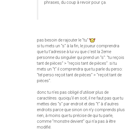
phrases, du coup à revoir pour ça.
pas besoin de rajouter le "tu"
si tu mets un "s" à la fin, le joueur comprendra
que tu t'adresse à lui vu que c'est la 2eme
personne du singulier qui prend un "s": "tu reçois
tant de pièces" > "reçois tant de pièces". si tu
mets un "t" il comprendra que tu parle du perso:
"tel perso reçoit tant de pièces" > "reçoit tant de
pièces".
donc tu n'es pas obligé d'utiliser plus de
caractères. quoiqu'il en soit, il ne faut pas que tu
mettes des "s" par endroit et des "t" à d'autres
endroits parce que sinon on n'y comprends plus
rien, à moins que tu précise de qui tu parle,
comme "monstre devient" qui n'a pas à être
modifié.