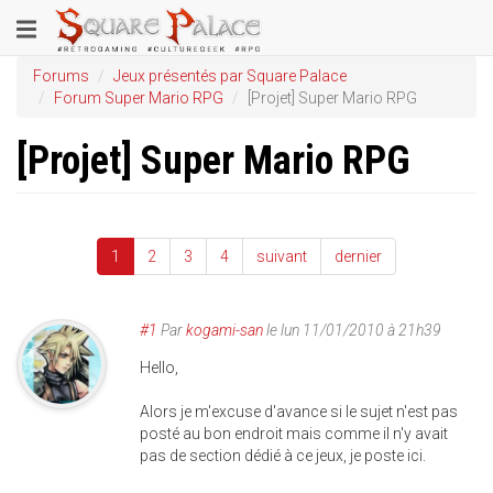
Aller
Toggle
au
contenu
navigation
Forums
Jeux présentés par Square Palace
principal
Forum Super Mario RPG
[Projet] Super Mario RPG
[Projet] Super Mario RPG
1
2
3
4
suivant
dernier
#1
Par
kogami-san
le
lun 11/01/2010 à 21h39
Hello,
Alors je m'excuse d'avance si le sujet n'est pas
posté au bon endroit mais comme il n'y avait
pas de section dédié à ce jeux, je poste ici.