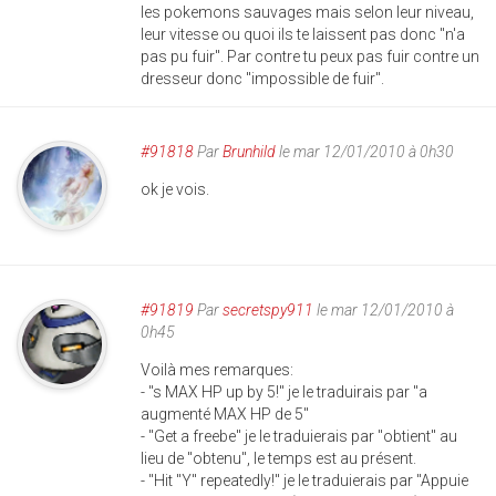
les pokemons sauvages mais selon leur niveau,
leur vitesse ou quoi ils te laissent pas donc "n'a
pas pu fuir". Par contre tu peux pas fuir contre un
dresseur donc "impossible de fuir".
#91818
Par
Brunhild
le mar 12/01/2010 à 0h30
ok je vois.
#91819
Par
secretspy911
le mar 12/01/2010 à
0h45
Voilà mes remarques:
- "s MAX HP up by 5!" je le traduirais par "a
augmenté MAX HP de 5"
- "Get a freebe" je le traduierais par "obtient" au
lieu de "obtenu", le temps est au présent.
- "Hit "Y" repeatedly!" je le traduierais par "Appuie