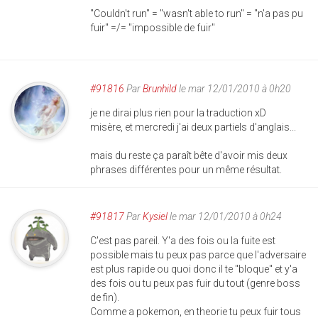
"Couldn't run" = "wasn't able to run" = "n'a pas pu
fuir" =/= "impossible de fuir"
#91816
Par
Brunhild
le mar 12/01/2010 à 0h20
je ne dirai plus rien pour la traduction xD
misère, et mercredi j'ai deux partiels d'anglais...
mais du reste ça paraît bête d'avoir mis deux
phrases différentes pour un même résultat.
#91817
Par
Kysiel
le mar 12/01/2010 à 0h24
C'est pas pareil. Y'a des fois ou la fuite est
possible mais tu peux pas parce que l'adversaire
est plus rapide ou quoi donc il te "bloque" et y'a
des fois ou tu peux pas fuir du tout (genre boss
de fin).
Comme a pokemon, en theorie tu peux fuir tous