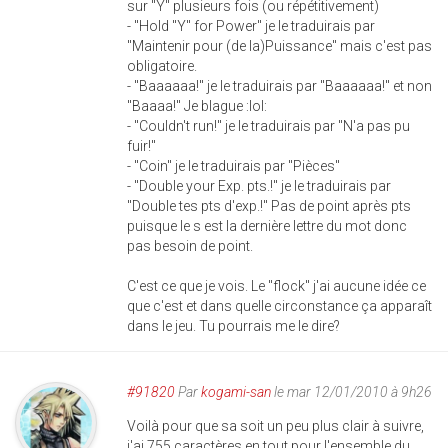
sur "Y" plusieurs fois (ou répétitivement)
- "Hold "Y" for Power" je le traduirais par
"Maintenir pour (de la)Puissance" mais c'est pas
obligatoire.
- "Baaaaaa!" je le traduirais par "Baaaaaa!" et non
"Baaaa!" Je blague :lol:
- "Couldn't run!" je le traduirais par "N'a pas pu
fuir!"
- "Coin" je le traduirais par "Pièces"
- "Double your Exp. pts.!" je le traduirais par
"Double tes pts d'exp.!" Pas de point après pts
puisque le s est la dernière lettre du mot donc
pas besoin de point.
C'est ce que je vois. Le "flock" j'ai aucune idée ce
que c'est et dans quelle circonstance ça apparaît
dans le jeu. Tu pourrais me le dire?
#91820
Par
kogami-san
le mar 12/01/2010 à 9h26
Voilà pour que sa soit un peu plus clair à suivre,
j'ai 755 caractères en tout pour l'ensemble du