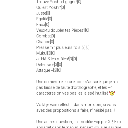
Trouve Yoshi et gagne![0]
Où est Yoshi?[0]
Juste[0]
Egalité[0]
Faux[0]
Veux-tu doubler tes Pièces?[0]
Combat[0]
Chance[0]
Presse "Y" plusieurs fois![3][0]
Muku![3][0]
Je HAIS les mâles![3][0]
Défense +[3][0]
Attaque +[3][0]
Une dernière relecture pour s'assuré que je n'ai
pas laissé de faute d'orthographe, et les +4
caractères on vas pas les laissé inutilisé
Voilà je vais réfléchir dans mon coin, si vous
avez des propositions a faire, n"hésité pas !!!
Une autres question, j'ai modifié Exp par XP, Exp
apparait dans le menus, pensez vous aussi que