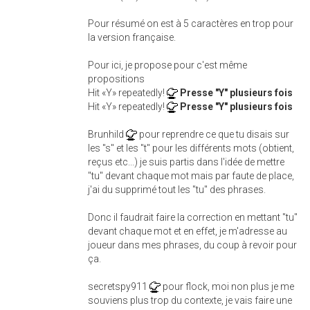
Pour résumé on est à 5 caractères en trop pour
la version française.
Pour ici, je propose pour c'est même
propositions
Hit «Y» repeatedly!
Presse "Y" plusieurs fois
Hit «Y» repeatedly!
Presse "Y" plusieurs fois
Brunhild
pour reprendre ce que tu disais sur
les "s" et les "t" pour les différents mots (obtient,
reçus etc...) je suis partis dans l'idée de mettre
"tu" devant chaque mot mais par faute de place,
j'ai du supprimé tout les "tu" des phrases.
Donc il faudrait faire la correction en mettant "tu"
devant chaque mot et en effet, je m'adresse au
joueur dans mes phrases, du coup à revoir pour
ça.
secretspy911
pour flock, moi non plus je me
souviens plus trop du contexte, je vais faire une