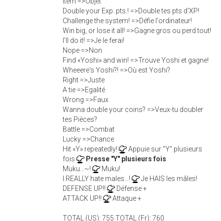
Item =>Objet
Double your Exp. pts.! =>Double tes pts d'XP!
Challenge the system! =>Défie l'ordinateur!
Win big, or lose it all! =>Gagne gros ou perd tout!
I'll do it! =>Je le ferai!
Nope =>Non
Find «Yoshi» and win! =>Trouve Yoshi et gagne!
Wheeere's Yoshi?! =>Où est Yoshi?
Right =>Juste
A tie =>Egalité
Wrong =>Faux
Wanna double your coins? =>Veux-tu doubler
tes Pièces?
Battle =>Combat
Lucky =>Chance
Hit «Y» repeatedly!
Appuie sur "Y" plusieurs
fois
Presse "Y" plusieurs fois
Muku...~!
Muku!
I REALLY hate males...!
Je HAIS les mâles!
DEFENSE UP!!
Défense +
ATTACK UP!!
Attaque +
TOTAL (US): 755 TOTAL (Fr): 760