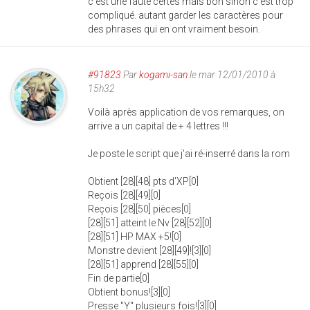
c'est une faute certes mais bon sinon c'est trop
compliqué. autant garder les caractères pour
des phrases qui en ont vraiment besoin.
#91823
Par
kogami-san
le mar 12/01/2010 à
15h32
Voilà après application de vos remarques, on
arrive a un capital de + 4 lettres !!!
Je poste le script que j'ai ré-inserré dans la rom
Obtient [28][48] pts d'XP[0]
Reçois [28][49][0]
Reçois [28][50] pièces[0]
[28][51] atteint le Nv [28][52][0]
[28][51] HP MAX +5![0]
Monstre devient [28][49]![3][0]
[28][51] apprend [28][55][0]
Fin de partie[0]
Obtient bonus![3][0]
Presse "Y" plusieurs fois![3][0]