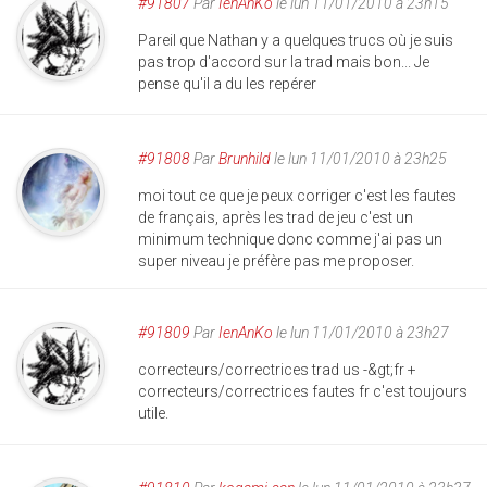
#91807
Par
IenAnKo
le lun 11/01/2010 à 23h15
Pareil que Nathan y a quelques trucs où je suis
pas trop d'accord sur la trad mais bon... Je
pense qu'il a du les repérer
#91808
Par
Brunhild
le lun 11/01/2010 à 23h25
moi tout ce que je peux corriger c'est les fautes
de français, après les trad de jeu c'est un
minimum technique donc comme j'ai pas un
super niveau je préfère pas me proposer.
#91809
Par
IenAnKo
le lun 11/01/2010 à 23h27
correcteurs/correctrices trad us -&gt;fr +
correcteurs/correctrices fautes fr c'est toujours
utile.