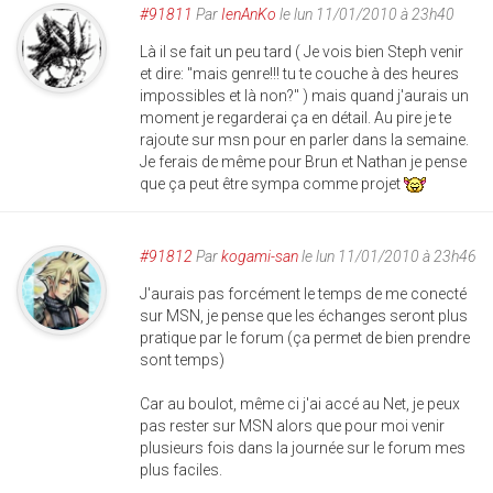
#91811
Par
IenAnKo
le lun 11/01/2010 à 23h40
Là il se fait un peu tard ( Je vois bien Steph venir
et dire: "mais genre!!! tu te couche à des heures
impossibles et là non?" ) mais quand j'aurais un
moment je regarderai ça en détail. Au pire je te
rajoute sur msn pour en parler dans la semaine.
Je ferais de même pour Brun et Nathan je pense
que ça peut être sympa comme projet
#91812
Par
kogami-san
le lun 11/01/2010 à 23h46
J'aurais pas forcément le temps de me conecté
sur MSN, je pense que les échanges seront plus
pratique par le forum (ça permet de bien prendre
sont temps)
Car au boulot, même ci j'ai accé au Net, je peux
pas rester sur MSN alors que pour moi venir
plusieurs fois dans la journée sur le forum mes
plus faciles.