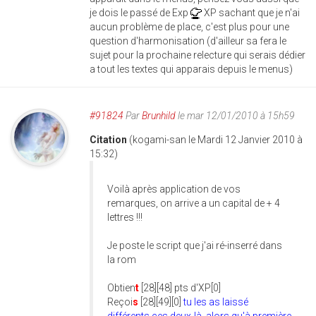
je dois le passé de Exp
XP sachant que je n'ai
aucun problème de place, c'est plus pour une
question d'harmonisation (d'ailleur sa fera le
sujet pour la prochaine relecture qui serais dédier
a tout les textes qui apparais depuis le menus)
#91824
Par
Brunhild
le mar 12/01/2010 à 15h59
Citation
(kogami-san le Mardi 12 Janvier 2010 à
15:32)
Voilà après application de vos
remarques, on arrive a un capital de + 4
lettres !!!
Je poste le script que j'ai ré-inserré dans
la rom
Obtien
t
[28][48] pts d'XP[0]
Reçoi
s
[28][49][0]
tu les as laissé