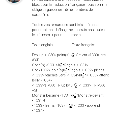
bloc, pour la traduction française nous somme
obligé de garder ce même nombres de
caractères.
Toutes vos remarques sont très intéressante
pour moi,mais hélas je ne pourrais pas toutes
les ré-inserrer par manque de place
Texte anglais:------------------Texte français:
Exp. up <1C30> point(s)!
Obtient <1C30> pts
d'XP
Got a(n) <1C31>!
Reçois <1C31>
Got <1C32> coin(s)!
Reçois <1C32> pièces
<1C33> reaches Level <1C34>!!
<1C33> atteint
le Nv <1C34>
<1C33>'s MAX HP up by 5!
<1C33> HP MAX
+5!
Monster became <1C31>!
Monstre devient
<1C31>!
<1C33> learns <1C37>!
<1C33> apprend
<1C37>