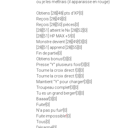
ou je les mettrais (il apparaisse en rouge)
Obtiens [28][48] pts d'XP[0]
Reçois [28][49][0]
Reçois [28][50] pièces[0]
[28][51] atteint le Nv [28][52][0]
[28][51] HP MAX +5![0]
Monstre devient [28][49]![3][0]
[28][51] apprend [28][55][0]
Fin de partie[0]
Obtiens bonus![3][0]
Presse "Y" plusieurs fois![3][0]
Tourne la croix direct.![3][0]
Tourne la croix direct.![3][0]
Maintient "Y" pour charger![3][0]
Troupeau complet![3][0]
Tu es un grand berger![3][0]
Baaaa![3][0]
Fuite![0]
N'a pas pu fuir![0]
Fuite impossible
!
[0]
Tous[0]
Désarmé[0]