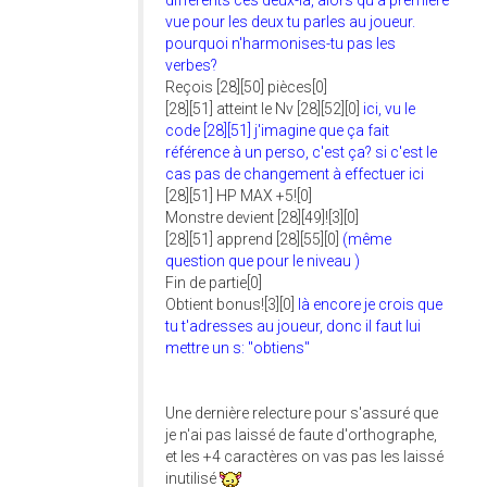
différents ces deux-là, alors qu'à première
vue pour les deux tu parles au joueur.
pourquoi n'harmonises-tu pas les
verbes?
Reçois [28][50] pièces[0]
[28][51] atteint le Nv [28][52][0]
ici, vu le
code [28][51] j'imagine que ça fait
référence à un perso, c'est ça? si c'est le
cas pas de changement à effectuer ici
[28][51] HP MAX +5![0]
Monstre devient [28][49]![3][0]
[28][51] apprend [28][55][0]
(même
question que pour le niveau )
Fin de partie[0]
Obtient bonus![3][0]
là encore je crois que
tu t'adresses au joueur, donc il faut lui
mettre un s: "obtiens"
Une dernière relecture pour s'assuré que
je n'ai pas laissé de faute d'orthographe,
et les +4 caractères on vas pas les laissé
inutilisé