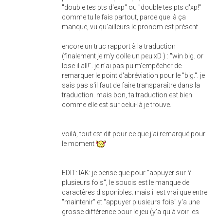
"double tes pts d'exp" ou "double tes pts d'xp!"
comme tu le fais partout, parce que là ça
manque, vu qu'ailleurs le pronom est présent.
encore un truc rapport à la traduction
(finalement je m'y colle un peu xD ) : "win big. or
lose il all!". je n'ai pas pu m'empêcher de
remarquer le point d'abréviation pour le "big.". je
sais pas s'il faut de faire transparaître dans la
traduction. mais bon, ta traduction est bien
comme elle est sur celui-là je trouve.
voilà, tout est dit pour ce que j'ai remarqué pour
le moment
EDIT: IAK: je pense que pour "appuyer sur Y
plusieurs fois", le soucis est le manque de
caractères disponibles. mais il est vrai que entre
"maintenir" et "appuyer plusieurs fois" y'a une
grosse différence pour le jeu (y'a qu'à voir les