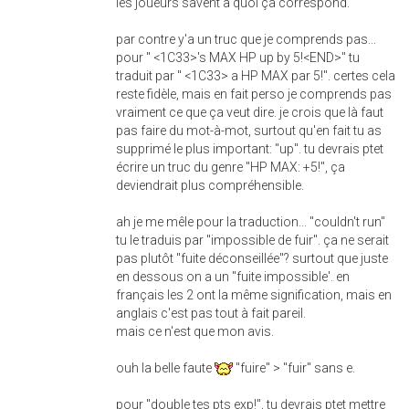
les joueurs savent à quoi ça correspond.
par contre y'a un truc que je comprends pas...
pour " <1C33>'s MAX HP up by 5!<END>" tu
traduit par " <1C33> a HP MAX par 5!". certes cela
reste fidèle, mais en fait perso je comprends pas
vraiment ce que ça veut dire. je crois que là faut
pas faire du mot-à-mot, surtout qu'en fait tu as
supprimé le plus important: "up". tu devrais ptet
écrire un truc du genre "HP MAX: +5!", ça
deviendrait plus compréhensible.
ah je me mêle pour la traduction... "couldn't run"
tu le traduis par "impossible de fuir". ça ne serait
pas plutôt "fuite déconseillée"? surtout que juste
en dessous on a un "fuite impossible'. en
français les 2 ont la même signification, mais en
anglais c'est pas tout à fait pareil.
mais ce n'est que mon avis.
ouh la belle faute
"fuire" > "fuir" sans e.
pour "double tes pts exp!", tu devrais ptet mettre