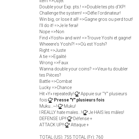
Item =>Objet
Double your Exp. pts.! =>Double tes pts d'XP!
Challenge the system! =>Défie l'ordinateur!
Win big, or lose it all! =>Gagne gros ou perd tout!
I'll do it! =>Je le ferai!
Nope =>Non
Find «Yoshi» and win! =>Trouve Yoshi et gagne!
Wheeere's Yoshi?! =>Où est Yoshi?
Right =>Juste
A tie =>Egalité
Wrong =>Faux
Wanna double your coins? =>Veux-tu doubler
tes Pièces?
Battle =>Combat
Lucky =>Chance
Hit «Y» repeatedly!
Appuie sur "Y" plusieurs
fois
Presse "Y" plusieurs fois
Muku...~!
Muku!
I REALLY hate males...!
Je HAIS les mâles!
DEFENSE UP!!
Défense +
ATTACK UP!!
Attaque +
TOTAL (US): 755 TOTAL (Fr): 760