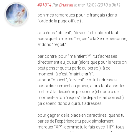
#91814
Par
Brunhild
le mar 12/01/2010 à 0h11
bon mes remarques pour le français (dans
l'orde de la page office ) :
si tu écris "obtient", "devient" etc. alors il faut
aussi que tu mettes "reçois" à la 3eme personne,
et donc "reçoi
t
"
par contre, pour "maintient Y", tu t'adresses
directement au joueur (alors que pour le reste on
peut penser que tu parle du perso ). à ce
moment-là c'est "maintien
s
Y".
si pour "obtient", "devient" etc. tu t'adresses
aussi directement au joueur, alors faut aussi les
mettre à la deuxième personne (et donc à ce
moment-là ton "reçois" de départ était correct ).
ça dépend donc à qui tu t'adresses.
pour gagner de la place en caractères, quand tu
parles de l'expérience tu peux simplement
marquer "XP", comme tu le fais avec "HP". tous