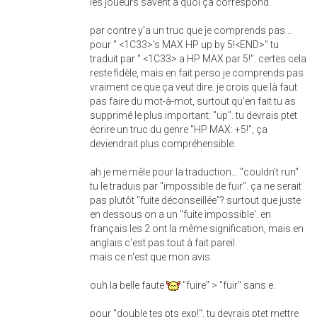
les joueurs savent à quoi ça correspond.
par contre y'a un truc que je comprends pas...
pour " <1C33>'s MAX HP up by 5!<END>" tu
traduit par " <1C33> a HP MAX par 5!". certes cela
reste fidèle, mais en fait perso je comprends pas
vraiment ce que ça veut dire. je crois que là faut
pas faire du mot-à-mot, surtout qu'en fait tu as
supprimé le plus important: "up". tu devrais ptet
écrire un truc du genre "HP MAX: +5!", ça
deviendrait plus compréhensible.
ah je me mêle pour la traduction... "couldn't run"
tu le traduis par "impossible de fuir". ça ne serait
pas plutôt "fuite déconseillée"? surtout que juste
en dessous on a un "fuite impossible'. en
français les 2 ont la même signification, mais en
anglais c'est pas tout à fait pareil.
mais ce n'est que mon avis.
ouh la belle faute
"fuire" > "fuir" sans e.
pour "double tes pts exp!", tu devrais ptet mettre