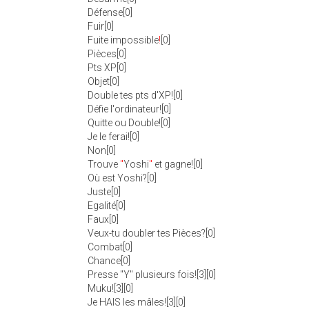
Défense[0]
Fuir[0]
Fuite impossible
!
[0]
Pièces[0]
Pts XP[0]
Objet[0]
Double tes pts d'XP![0]
Défie l'ordinateur![0]
Quitte ou Double![0]
Je le ferai![0]
Non[0]
Trouve
"
Yoshi
"
et gagne![0]
Où est Yoshi?[0]
Juste[0]
Egalité[0]
Faux[0]
Veux-tu doubler tes Pièces?[0]
Combat[0]
Chance[0]
Presse "Y" plusieurs fois![3][0]
Muku![3][0]
Je HAIS les mâles![3][0]