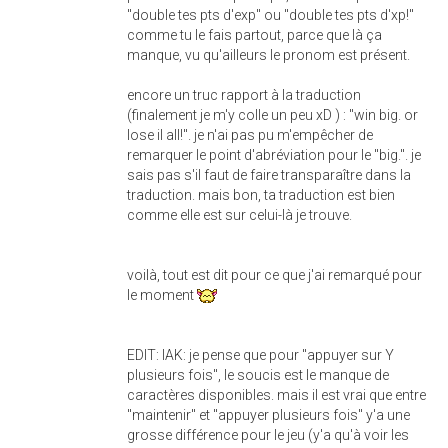
"double tes pts d'exp" ou "double tes pts d'xp!"
comme tu le fais partout, parce que là ça
manque, vu qu'ailleurs le pronom est présent.
encore un truc rapport à la traduction
(finalement je m'y colle un peu xD ) : "win big. or
lose il all!". je n'ai pas pu m'empêcher de
remarquer le point d'abréviation pour le "big.". je
sais pas s'il faut de faire transparaître dans la
traduction. mais bon, ta traduction est bien
comme elle est sur celui-là je trouve.
voilà, tout est dit pour ce que j'ai remarqué pour
le moment
EDIT: IAK: je pense que pour "appuyer sur Y
plusieurs fois", le soucis est le manque de
caractères disponibles. mais il est vrai que entre
"maintenir" et "appuyer plusieurs fois" y'a une
grosse différence pour le jeu (y'a qu'à voir les