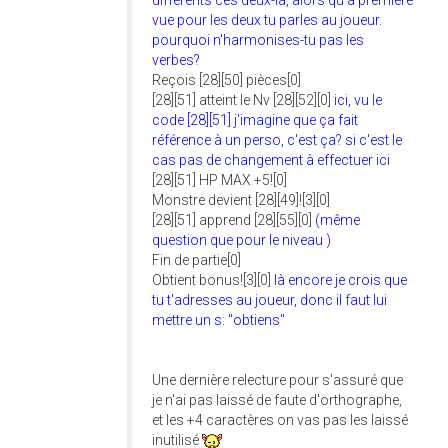
différents ces deux-là, alors qu'à première
vue pour les deux tu parles au joueur.
pourquoi n'harmonises-tu pas les
verbes?
Reçois [28][50] pièces[0]
[28][51] atteint le Nv [28][52][0]
ici, vu le
code [28][51] j'imagine que ça fait
référence à un perso, c'est ça? si c'est le
cas pas de changement à effectuer ici
[28][51] HP MAX +5![0]
Monstre devient [28][49]![3][0]
[28][51] apprend [28][55][0]
(même
question que pour le niveau )
Fin de partie[0]
Obtient bonus![3][0]
là encore je crois que
tu t'adresses au joueur, donc il faut lui
mettre un s: "obtiens"
Une dernière relecture pour s'assuré que
je n'ai pas laissé de faute d'orthographe,
et les +4 caractères on vas pas les laissé
inutilisé