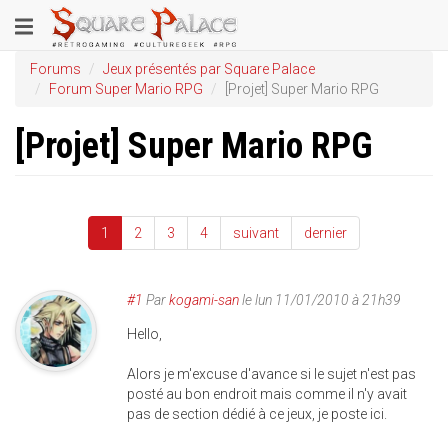
Aller
Toggle
au
contenu
navigation
Forums
Jeux présentés par Square Palace
principal
Forum Super Mario RPG
[Projet] Super Mario RPG
[Projet] Super Mario RPG
1
2
3
4
suivant
dernier
#1
Par
kogami-san
le
lun 11/01/2010 à 21h39
Hello,
Alors je m'excuse d'avance si le sujet n'est pas
posté au bon endroit mais comme il n'y avait
pas de section dédié à ce jeux, je poste ici.