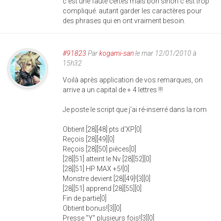
c'est une faute certes mais bon sinon c'est trop
compliqué. autant garder les caractères pour
des phrases qui en ont vraiment besoin.
#91823
Par
kogami-san
le mar 12/01/2010 à
15h32
Voilà après application de vos remarques, on
arrive a un capital de + 4 lettres !!!
Je poste le script que j'ai ré-inserré dans la rom
Obtient [28][48] pts d'XP[0]
Reçois [28][49][0]
Reçois [28][50] pièces[0]
[28][51] atteint le Nv [28][52][0]
[28][51] HP MAX +5![0]
Monstre devient [28][49]![3][0]
[28][51] apprend [28][55][0]
Fin de partie[0]
Obtient bonus![3][0]
Presse "Y" plusieurs fois![3][0]