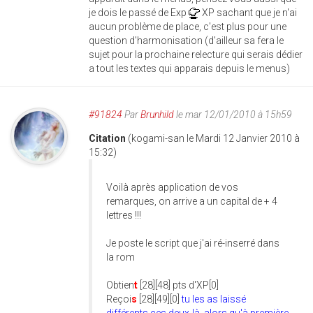
je dois le passé de Exp
XP sachant que je n'ai
aucun problème de place, c'est plus pour une
question d'harmonisation (d'ailleur sa fera le
sujet pour la prochaine relecture qui serais dédier
a tout les textes qui apparais depuis le menus)
#91824
Par
Brunhild
le mar 12/01/2010 à 15h59
Citation
(kogami-san le Mardi 12 Janvier 2010 à
15:32)
Voilà après application de vos
remarques, on arrive a un capital de + 4
lettres !!!
Je poste le script que j'ai ré-inserré dans
la rom
Obtien
t
[28][48] pts d'XP[0]
Reçoi
s
[28][49][0]
tu les as laissé