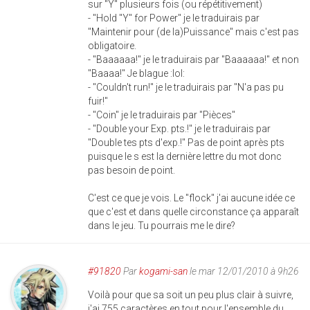
sur "Y" plusieurs fois (ou répétitivement)
- "Hold "Y" for Power" je le traduirais par
"Maintenir pour (de la)Puissance" mais c'est pas
obligatoire.
- "Baaaaaa!" je le traduirais par "Baaaaaa!" et non
"Baaaa!" Je blague :lol:
- "Couldn't run!" je le traduirais par "N'a pas pu
fuir!"
- "Coin" je le traduirais par "Pièces"
- "Double your Exp. pts.!" je le traduirais par
"Double tes pts d'exp.!" Pas de point après pts
puisque le s est la dernière lettre du mot donc
pas besoin de point.
C'est ce que je vois. Le "flock" j'ai aucune idée ce
que c'est et dans quelle circonstance ça apparaît
dans le jeu. Tu pourrais me le dire?
#91820
Par
kogami-san
le mar 12/01/2010 à 9h26
Voilà pour que sa soit un peu plus clair à suivre,
j'ai 755 caractères en tout pour l'ensemble du