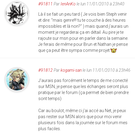
#91811
Par
IenAnKo
le lun 11/01/2010 à 23h40
Là il se fait un peu tard ( Je vois bien Steph venir
et dire: "mais genre!!! tu te couche à des heures
impossibles et là non?" ) mais quand j'aurais un
moment je regarderai ça en détail. Au pire je te
rajoute sur msn pour en parler dans la semaine.
Je ferais de même pour Brun et Nathan je pense
que ça peut être sympa comme projet
#91812
Par
kogami-san
le lun 11/01/2010 à 23h46
J'aurais pas forcément le temps de me conecté
sur MSN, je pense que les échanges seront plus
pratique par le forum (ça permet de bien prendre
sont temps)
Car au boulot, même ci j'ai accé au Net, je peux
pas rester sur MSN alors que pour moi venir
plusieurs fois dans la journée sur le forum mes
plus faciles.