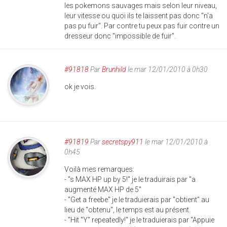
les pokemons sauvages mais selon leur niveau,
leur vitesse ou quoi ils te laissent pas donc "n'a
pas pu fuir". Par contre tu peux pas fuir contre un
dresseur donc "impossible de fuir".
#91818
Par
Brunhild
le mar 12/01/2010 à 0h30
ok je vois.
#91819
Par
secretspy911
le mar 12/01/2010 à
0h45
Voilà mes remarques:
- "s MAX HP up by 5!" je le traduirais par "a
augmenté MAX HP de 5"
- "Get a freebe" je le traduierais par "obtient" au
lieu de "obtenu", le temps est au présent.
- "Hit "Y" repeatedly!" je le traduierais par "Appuie