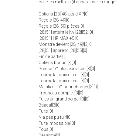
ou je les mettrais (il apparaisse en rouge)
Obtiens [28][48] pts d'XP[0]
Reçois [28][49][0]
Reçois [28][50] pièces[0]
[28][51] atteint le Nv [28][52][0]
[28][51] HP MAX +5![0]
Monstre devient [28][49]![3][0]
[28][51] apprend [28][55][0]
Fin de partie[0]
Obtiens bonus![3][0]
Presse "Y" plusieurs fois![3][0]
Tourne la croix direct.![3][0]
Tourne la croix direct.![3][0]
Maintient "Y" pour charger![3][0]
Troupeau complet![3][0]
Tu es un grand berger![3][0]
Baaaa![3][0]
Fuite![0]
N'a pas pu fuir![0]
Fuite impossible
!
[0]
Tous[0]
Désarmé[0]