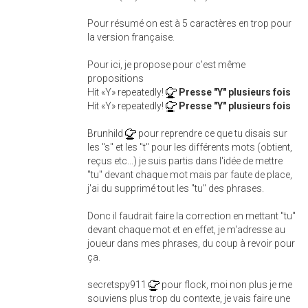
Pour résumé on est à 5 caractères en trop pour
la version française.
Pour ici, je propose pour c'est même
propositions
Hit «Y» repeatedly!
Presse "Y" plusieurs fois
Hit «Y» repeatedly!
Presse "Y" plusieurs fois
Brunhild
pour reprendre ce que tu disais sur
les "s" et les "t" pour les différents mots (obtient,
reçus etc...) je suis partis dans l'idée de mettre
"tu" devant chaque mot mais par faute de place,
j'ai du supprimé tout les "tu" des phrases.
Donc il faudrait faire la correction en mettant "tu"
devant chaque mot et en effet, je m'adresse au
joueur dans mes phrases, du coup à revoir pour
ça.
secretspy911
pour flock, moi non plus je me
souviens plus trop du contexte, je vais faire une