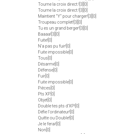
Tourne la croix direct.![3][0]
Tourne la croix direct.![3][0]
Maintient "Y" pour charger![3][0]
Troupeau complet![3][0]
Tu es un grand berger![3][0]
Baaaa![3][0]
Fuite![0]
N'a pas pu fuir![0]
Fuite impossible[0]
Tous[0]
Désarmé[0]
Défense[0]
Fuir[0]
Fuite impossible[0]
Pièces[0]
Pts XP[0]
Objet[0]
Double tes pts d'XP![0]
Défie l'ordinateur![0]
Quitte ou Double![0]
Je le ferai![0]
Non[0]