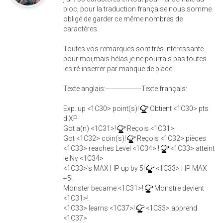
bloc, pour la traduction française nous somme
obligé de garder ce même nombres de
caractères.
Toutes vos remarques sont très intéressante
pour moi,mais hélas je ne pourrais pas toutes
les ré-inserrer par manque de place
Texte anglais:------------------Texte français:
Exp. up <1C30> point(s)!
Obtient <1C30> pts
d'XP
Got a(n) <1C31>!
Reçois <1C31>
Got <1C32> coin(s)!
Reçois <1C32> pièces
<1C33> reaches Level <1C34>!!
<1C33> atteint
le Nv <1C34>
<1C33>'s MAX HP up by 5!
<1C33> HP MAX
+5!
Monster became <1C31>!
Monstre devient
<1C31>!
<1C33> learns <1C37>!
<1C33> apprend
<1C37>