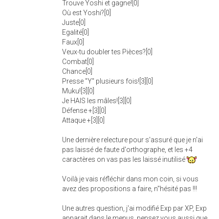
Trouve Yoshi et gagne![0]
Où est Yoshi?[0]
Juste[0]
Egalité[0]
Faux[0]
Veux-tu doubler tes Pièces?[0]
Combat[0]
Chance[0]
Presse "Y" plusieurs fois![3][0]
Muku![3][0]
Je HAIS les mâles![3][0]
Défense +[3][0]
Attaque +[3][0]
Une dernière relecture pour s'assuré que je n'ai
pas laissé de faute d'orthographe, et les +4
caractères on vas pas les laissé inutilisé
Voilà je vais réfléchir dans mon coin, si vous
avez des propositions a faire, n"hésité pas !!!
Une autres question, j'ai modifié Exp par XP, Exp
apparait dans le menus, pensez vous aussi que