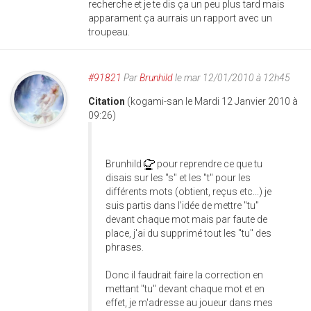
recherche et je te dis ça un peu plus tard mais
apparament ça aurrais un rapport avec un
troupeau.
#91821
Par
Brunhild
le mar 12/01/2010 à 12h45
Citation
(kogami-san le Mardi 12 Janvier 2010 à
09:26)
Brunhild
pour reprendre ce que tu
disais sur les "s" et les "t" pour les
différents mots (obtient, reçus etc...) je
suis partis dans l'idée de mettre "tu"
devant chaque mot mais par faute de
place, j'ai du supprimé tout les "tu" des
phrases.
Donc il faudrait faire la correction en
mettant "tu" devant chaque mot et en
effet, je m'adresse au joueur dans mes