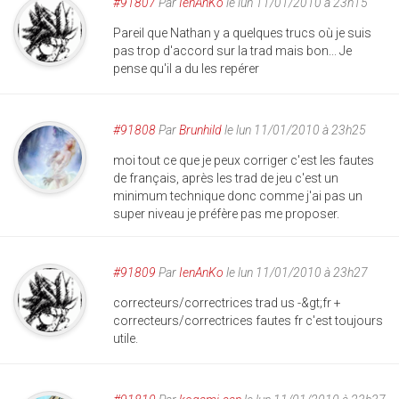
#91807
Par
IenAnKo
le lun 11/01/2010 à 23h15
Pareil que Nathan y a quelques trucs où je suis
pas trop d'accord sur la trad mais bon... Je
pense qu'il a du les repérer
#91808
Par
Brunhild
le lun 11/01/2010 à 23h25
moi tout ce que je peux corriger c'est les fautes
de français, après les trad de jeu c'est un
minimum technique donc comme j'ai pas un
super niveau je préfère pas me proposer.
#91809
Par
IenAnKo
le lun 11/01/2010 à 23h27
correcteurs/correctrices trad us -&gt;fr +
correcteurs/correctrices fautes fr c'est toujours
utile.