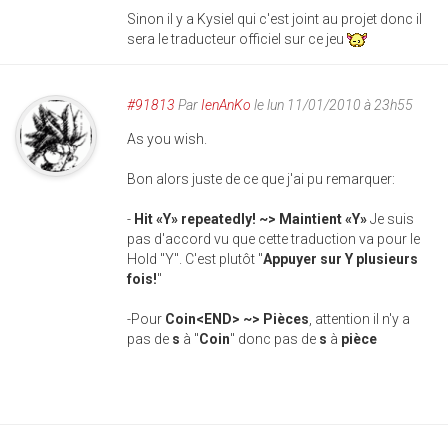
Sinon il y a Kysiel qui c'est joint au projet donc il
sera le traducteur officiel sur ce jeu
#91813
Par
IenAnKo
le lun 11/01/2010 à 23h55
As you wish.
Bon alors juste de ce que j'ai pu remarquer:
-
Hit «Y» repeatedly! ~> Maintient «Y»
Je suis
pas d'accord vu que cette traduction va pour le
Hold "Y". C'est plutôt "
Appuyer sur Y plusieurs
fois!
"
-Pour
Coin<END> ~> Pièces
, attention il n'y a
pas de
s
à "
Coin
" donc pas de
s
à
pièce