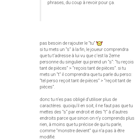
phrases, du coup à revoir pour ça.
pas besoin de rajouter le "tu"
si tu mets un "s" à la fin, le joueur comprendra
que tu t'adresse à lui vu que c'est la 2eme
personne du singulier qui prend un "s": "tu reçois
tant de pièces" > "reçois tant de pièces". si tu
mets un "t" il comprendra que tu parle du perso:
"tel perso reçoit tant de pièces" > "reçoit tant de
pièces".
donc tu n'es pas obligé d'utiliser plus de
caractères. quoiqu'il en soit, il ne faut pas que tu
mettes des "s" par endroit et des "t" à d'autres
endroits parce que sinon on n'y comprends plus
rien, à moins que tu précise de qui tu parle,
comme "monstre devient" qui n'a pas à être
modifié.