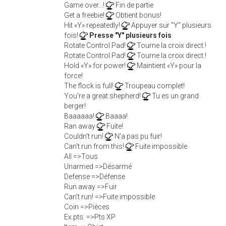
Game over...!
Fin de partie
Get a freebie!
Obtient bonus!
Hit «Y» repeatedly!
Appuyer sur "Y" plusieurs
fois!
Presse "Y" plusieurs fois
Rotate Control Pad!
Tourne la croix direct.!
Rotate Control Pad!
Tourne la croix direct.!
Hold «Y» for power!
Maintient «Y» pour la
force!
The flock is full!
Troupeau complet!
You're a great shepherd!
Tu es un grand
berger!
Baaaaaa!
Baaaa!
Ran away
Fuite!
Couldn't run!
N'a pas pu fuir!
Can't run from this!
Fuite impossible
All =>Tous
Unarmed =>Désarmé
Defense =>Défense
Run away =>Fuir
Can't run! =>Fuite impossible
Coin =>Pièces
Ex.pts. =>Pts XP