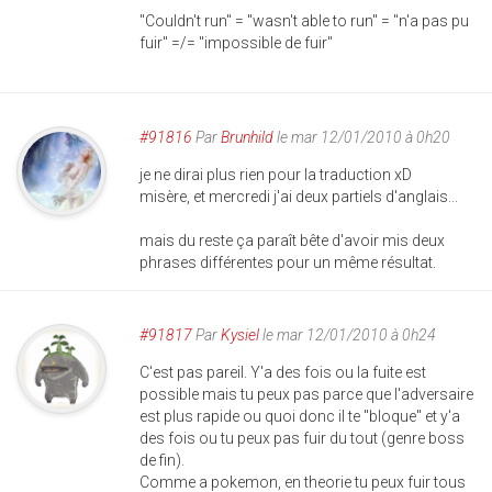
"Couldn't run" = "wasn't able to run" = "n'a pas pu
fuir" =/= "impossible de fuir"
#91816
Par
Brunhild
le mar 12/01/2010 à 0h20
je ne dirai plus rien pour la traduction xD
misère, et mercredi j'ai deux partiels d'anglais...
mais du reste ça paraît bête d'avoir mis deux
phrases différentes pour un même résultat.
#91817
Par
Kysiel
le mar 12/01/2010 à 0h24
C'est pas pareil. Y'a des fois ou la fuite est
possible mais tu peux pas parce que l'adversaire
est plus rapide ou quoi donc il te "bloque" et y'a
des fois ou tu peux pas fuir du tout (genre boss
de fin).
Comme a pokemon, en theorie tu peux fuir tous