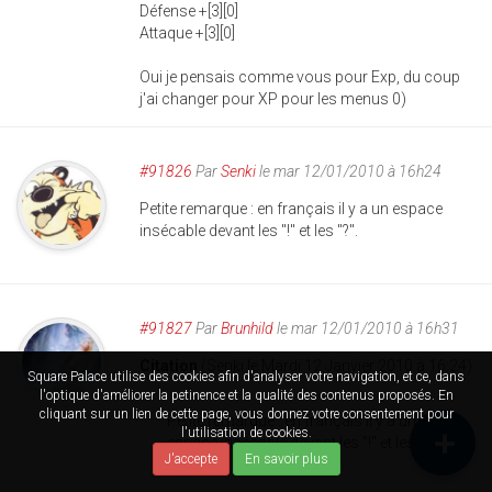
Défense +[3][0]
Attaque +[3][0]
Oui je pensais comme vous pour Exp, du coup
j'ai changer pour XP pour les menus 0)
#91826
Par
Senki
le mar 12/01/2010 à 16h24
Petite remarque : en français il y a un espace
insécable devant les "!" et les "?".
#91827
Par
Brunhild
le mar 12/01/2010 à 16h31
Citation
(Senki le Mardi 12 Janvier 2010 à 16:24)
Square Palace utilise des cookies afin d'analyser votre navigation, et ce, dans
l'optique d'améliorer la petinence et la qualité des contenus proposés. En
cliquant sur un lien de cette page, vous donnez votre consentement pour
Petite remarque : en français il y a un
l'utilisation de cookies.
espace insécable devant les "!" et les "?".
J'accepte
En savoir plus