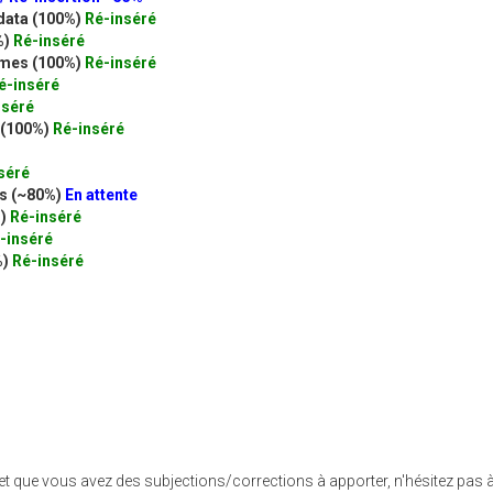
data (100%)
Ré-inséré
%)
Ré-inséré
ames (100%)
Ré-inséré
é-inséré
nséré
a (100%)
Ré-inséré
séré
es (~80%)
En attente
%)
Ré-inséré
-inséré
%)
Ré-inséré
e et que vous avez des subjections/corrections à apporter, n'hésitez pas 