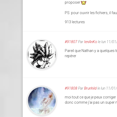
proposer
PS: pour ouvrir les fichiers, il f
913 lectures
#91807
Par
IenAnKo
le lun 11/0
Pareil que Nathan y a quelques tr
repérer
#91808
Par
Brunhild
le lun 11/01
moi tout ce que je peux corriger
donc comme j'ai pas un super n