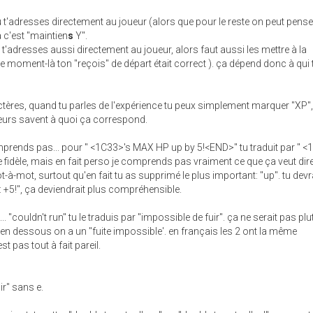
tu t'adresses directement au joueur (alors que pour le reste on peut pense
 c'est "maintien
s
Y".
tu t'adresses aussi directement au joueur, alors faut aussi les mettre à la
 moment-là ton "reçois" de départ était correct ). ça dépend donc à qui 
ctères, quand tu parles de l'expérience tu peux simplement marquer "X
oueurs savent à quoi ça correspond.
omprends pas... pour " <1C33>'s MAX HP up by 5!<END>" tu traduit par " 
e fidèle, mais en fait perso je comprends pas vraiment ce que ça veut dire
t-à-mot, surtout qu'en fait tu as supprimé le plus important: "up". tu devr
 +5!", ça deviendrait plus compréhensible.
. "couldn't run" tu le traduis par "impossible de fuir". ça ne serait pas plut
 en dessous on a un "fuite impossible'. en français les 2 ont la même
st pas tout à fait pareil.
uir" sans e.