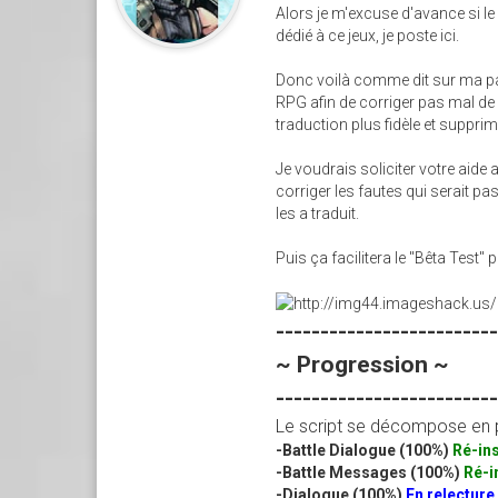
Alors je m'excuse d'avance si le
dédié à ce jeux, je poste ici.
Donc voilà comme dit sur ma pag
RPG afin de corriger pas mal de
traduction plus fidèle et suppr
Je voudrais soliciter votre aide 
corriger les fautes qui serait pa
les a traduit.
Puis ça facilitera le "Bêta Test" p
------------------------
~ Progression ~
------------------------
Le script se décompose en p
-Battle Dialogue (100%)
Ré-in
-Battle Messages (100%)
Ré-i
-Dialogue (100%)
En relecture