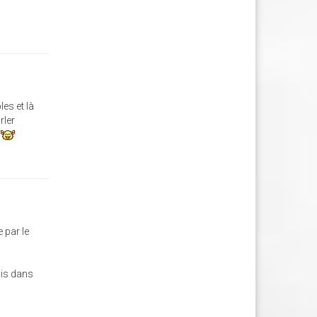
les et là
rler
t
 par le
ois dans