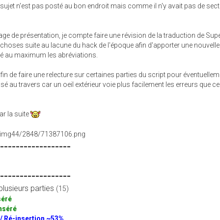
 sujet n'est pas posté au bon endroit mais comme il n'y avait pas de sec
e de présentation, je compte faire une révision de la traduction de Sup
 choses suite au lacune du hack de l'époque afin d'apporter une nouvelle
imé au maximum les abréviations.
afin de faire une relecture sur certaines parties du script pour éventuelle
ssé au travers car un oeil extérieur voie plus facilement les erreurs que cel
ar la suite
-------------------
-------------------
lusieurs parties
(15)
séré
nséré
 / Ré-insertion ~53%