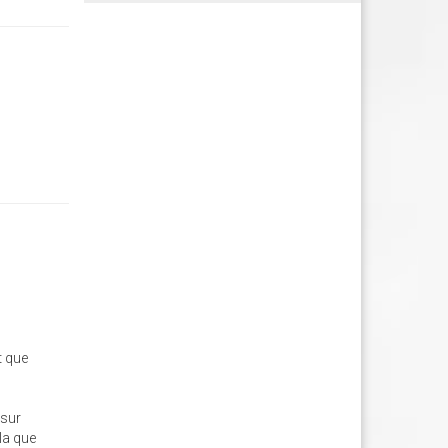
t que
 sur
 la que