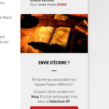
Sound Version
tion
Il y a 1 année 10 mois
DOOKIE
er Mario
ment
ui qui
ENVIE D'ÉCRIRE ?
N'importe qui peut publier sur
Square Palace. Même toi !
Ce que tu écris va dans ton
blog
. Et si ton article plait, il ira
dans la
Sélection SP
.