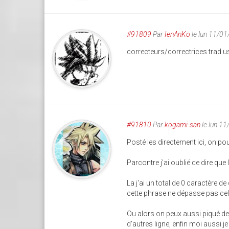
#91809
Par
IenAnKo
le lun 11/0
correcteurs/correctrices trad us 
#91810
Par
kogami-san
le lun 1
Posté les directement ici, on pou
Parcontre j'ai oublié de dire que l
La j'ai un total de 0 caractère d
cette phrase ne dépasse pas cell
Ou alors on peux aussi piqué de
d'autres ligne, enfin moi aussi je