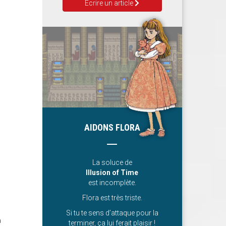
Ecrire un article
AIDONS FLORA
La soluce de
Illusion of Time
est incomplète.
Flora est très triste.
Si tu te sens d’attaque pour la
à
terminer, ça lui ferait plaisir !