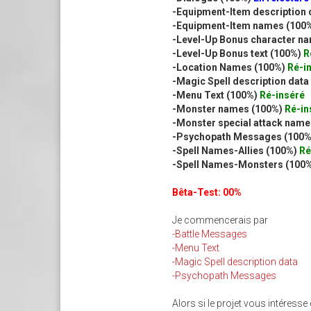
-Equipment-Item description 
-Equipment-Item names (100
-Level-Up Bonus character n
-Level-Up Bonus text (100%)
R
-Location Names (100%)
Ré-i
-Magic Spell description dat
-Menu Text (100%)
Ré-inséré
-Monster names (100%)
Ré-in
-Monster special attack nam
-Psychopath Messages (100
-Spell Names-Allies (100%)
Ré
-Spell Names-Monsters (100
Bêta-Test: 00%
Je commencerais par
-Battle Messages
-Menu Text
-Magic Spell description data
-Psychopath Messages
Alors si le projet vous intéress