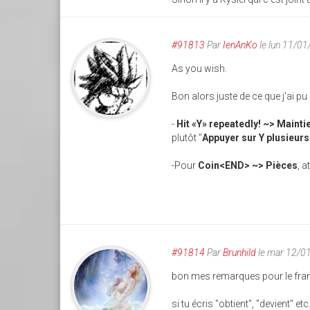
#91813
Par
IenAnKo
le lun 11/0
As you wish.
Bon alors juste de ce que j'ai p
-
Hit «Y» repeatedly! ~> Mainti
plutôt "
Appuyer sur Y plusieurs 
-Pour
Coin<END> ~> Pièces
, a
#91814
Par
Brunhild
le mar 12/0
bon mes remarques pour le frança
si tu écris "obtient", "devient" e