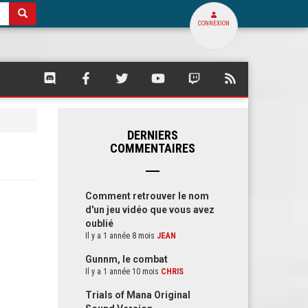
CONNEXION
SQUARE
SQUARE
SQUARE
SQUARE
SQUARE
FLUX
PALACE
PALACE
PALACE
PALACE
PALACE
RSS
SUR
SUR
SUR
SUR
SUR
DE
DISCORD
FACEBOOK
TWITTER
YOUTUBE
TWITCH
SQUARE
PALACE
DERNIERS
COMMENTAIRES
Comment retrouver le nom
d'un jeu vidéo que vous avez
oublié
Il y a 1 année 8 mois
JEAN
Gunnm, le combat
Il y a 1 année 10 mois
CHRIS
Trials of Mana Original