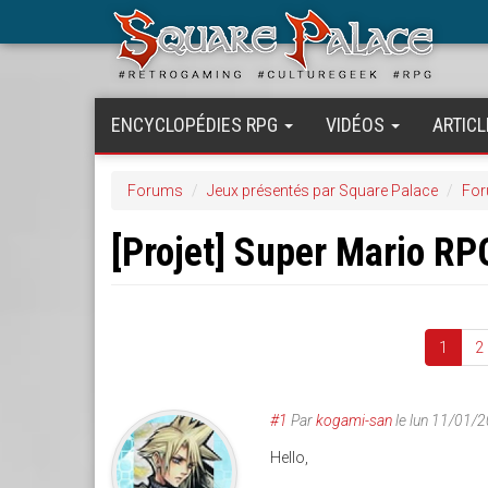
Aller
au
contenu
principal
ENCYCLOPÉDIES RPG
VIDÉOS
ARTICL
Forums
Jeux présentés par Square Palace
For
[Projet] Super Mario RP
1
2
#1
Par
kogami-san
le
lun 11/01/
Hello,