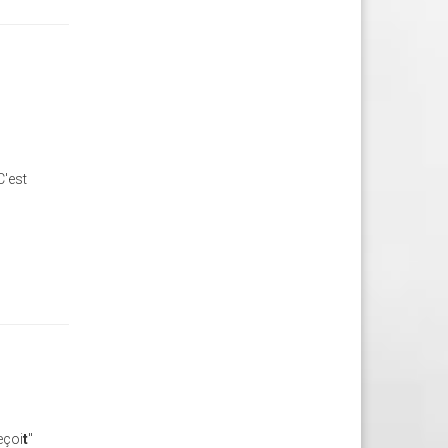
C'est
eçoi
t
"