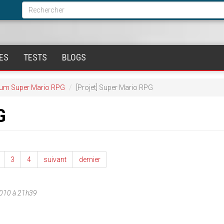
Formulaire
de
Rechercher
recherche
ES
TESTS
BLOGS
um Super Mario RPG
[Projet] Super Mario RPG
G
3
4
suivant
dernier
2010 à 21h39