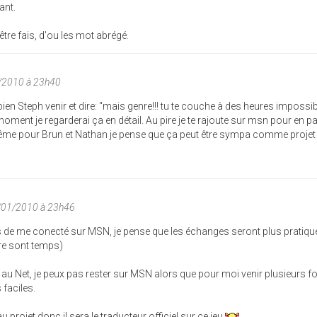
ant.
être fais, d'ou les mot abrégé.
1/2010 à 23h40
s bien Steph venir et dire: "mais genre!!! tu te couche à des heures impossib
oment je regarderai ça en détail. Au pire je te rajoute sur msn pour en pa
même pour Brun et Nathan je pense que ça peut être sympa comme proje
1/01/2010 à 23h46
 de me conecté sur MSN, je pense que les échanges seront plus pratique
re sont temps)
 au Net, je peux pas rester sur MSN alors que pour moi venir plusieurs f
 faciles.
 au projet donc il sera le traducteur officiel sur ce jeu