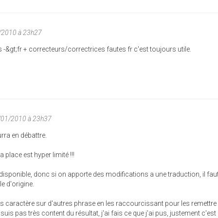
1/2010 à 23h27
-&gt;fr + correcteurs/correctrices fautes fr c'est toujours utile.
1/01/2010 à 23h37
rra en débattre.
a place est hyper limité !!!
e disponible, donc si on apporte des modifications a une traduction, il fau
e d'origine.
s caractère sur d'autres phrase en les raccourcissant pour les remettre
 suis pas très content du résultat, j'ai fais ce que j'ai pus, justement c'est