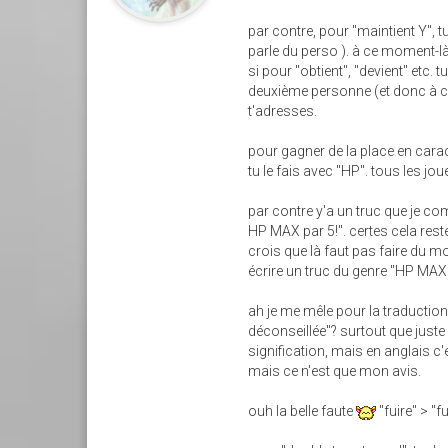
par contre, pour "maintient Y", 
parle du perso ). à ce moment-là
si pour "obtient", "devient" etc. 
deuxième personne (et donc à ce
t'adresses.
pour gagner de la place en cara
tu le fais avec "HP". tous les j
par contre y'a un truc que je c
HP MAX par 5!". certes cela rest
crois que là faut pas faire du mo
écrire un truc du genre "HP MAX:
ah je me mêle pour la traduction..
déconseillée"? surtout que juste
signification, mais en anglais c'e
mais ce n'est que mon avis.
ouh la belle faute
"fuire" > "f