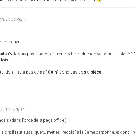
1/2010 à 23h55
u remarquer:
ent «Y»
Je suis pas d'accord vu que cette traduction va pour le Hold "Y". 
fois!
"
ttention il n'y a pas de
s
à "
Coin
" donc pas de
s
à
pièce
1/2010 à 0h11
is (dans l'orde de la page office ) :
tc. alors il faut aussi que tu mettes "reçois" à la 3eme personne, et donc "r