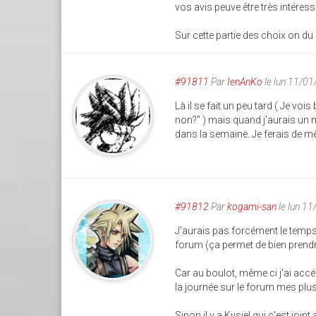
vos avis peuve être très intéress
Sur cette partie des choix on du 
#91811
Par
IenAnKo
le lun 11/0
Là il se fait un peu tard ( Je voi
non?" ) mais quand j'aurais un m
dans la semaine. Je ferais de 
#91812
Par
kogami-san
le lun 1
J'aurais pas forcément le temps
forum (ça permet de bien prend
Car au boulot, même ci j'ai accé
la journée sur le forum mes plus
Sinon il y a Kysiel qui c'est joint