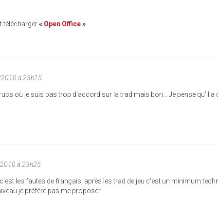
aut télécharger
«
Open Office
»
1/2010 à 23h15
ucs où je suis pas trop d'accord sur la trad mais bon... Je pense qu'il a 
/2010 à 23h25
 c'est les fautes de français, après les trad de jeu c'est un minimum tech
iveau je préfère pas me proposer.