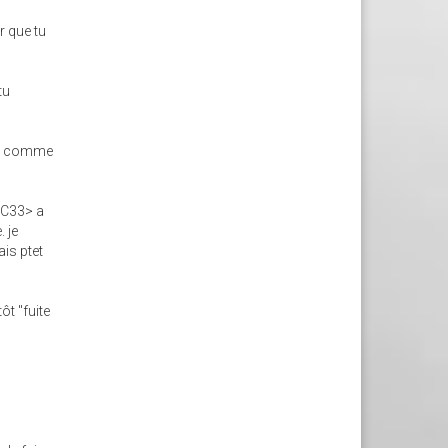
r que tu
tu
P", comme
<1C33> a
. je
ais ptet
ôt "fuite