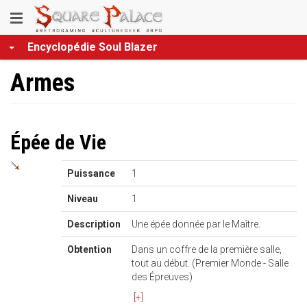
Aller
Toggle
au
contenu
navigation
Encyclopédie Soul Blazer
principal
Armes
Épée de Vie
Puissance
1
Niveau
1
Description
Une épée donnée par le Maître.
Obtention
Dans un coffre de la première salle,
tout au début. (Premier Monde - Salle
des Épreuves)
[+]