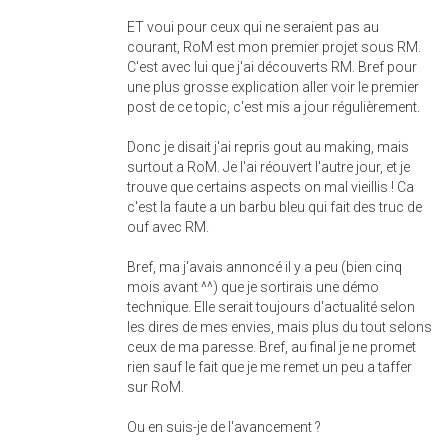
ET voui pour ceux qui ne seraient pas au
courant, RoM est mon premier projet sous RM.
C'est avec lui que j'ai découverts RM. Bref pour
une plus grosse explication aller voir le premier
post de ce topic, c'est mis a jour régulièrement.
Donc je disait j'ai repris gout au making, mais
surtout a RoM. Je l'ai réouvert l'autre jour, et je
trouve que certains aspects on mal vieillis ! Ca
c'est la faute a un barbu bleu qui fait des truc de
ouf avec RM.
Bref, ma j'avais annoncé il y a peu (bien cinq
mois avant ^^) que je sortirais une démo
technique. Elle serait toujours d'actualité selon
les dires de mes envies, mais plus du tout selons
ceux de ma paresse. Bref, au final je ne promet
rien sauf le fait que je me remet un peu a taffer
sur RoM.
Ou en suis-je de l'avancement ?