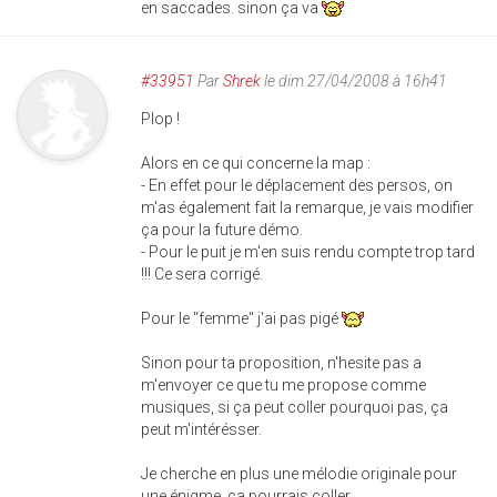
en saccades. sinon ça va
#33951
Par
Shrek
le dim 27/04/2008 à 16h41
Plop !
Alors en ce qui concerne la map :
- En effet pour le déplacement des persos, on
m'as également fait la remarque, je vais modifier
ça pour la future démo.
- Pour le puit je m'en suis rendu compte trop tard
!!! Ce sera corrigé.
Pour le "femme" j'ai pas pigé
Sinon pour ta proposition, n'hesite pas a
m'envoyer ce que tu me propose comme
musiques, si ça peut coller pourquoi pas, ça
peut m'intérésser.
Je cherche en plus une mélodie originale pour
une énigme, ça pourrais coller.