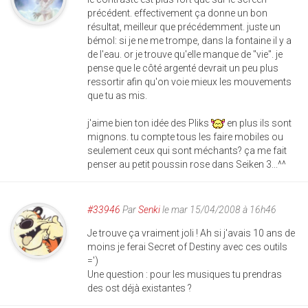
précédent. effectivement ça donne un bon
résultat, meilleur que précédemment. juste un
bémol: si je ne me trompe, dans la fontaine il y a
de l'eau. or je trouve qu'elle manque de "vie". je
pense que le côté argenté devrait un peu plus
ressortir afin qu'on voie mieux les mouvements
que tu as mis.
j'aime bien ton idée des Pliks
en plus ils sont
mignons. tu compte tous les faire mobiles ou
seulement ceux qui sont méchants? ça me fait
penser au petit poussin rose dans Seiken 3...^^
#33946
Par
Senki
le mar 15/04/2008 à 16h46
Je trouve ça vraiment joli ! Ah si j'avais 10 ans de
moins je ferai Secret of Destiny avec ces outils
=')
Une question : pour les musiques tu prendras
des ost déjà existantes ?