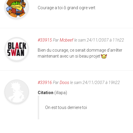
Courage a toi ô grand ogre vert
#33915
Par
Mcbeef
le sam 24/11/2007 à 11h22
Bien du courage, ce serait dommage d'arrêter
maintenant avec un si beau projet
#33916
Par
Doos
le sam 24/11/2007 à 19h22
Citation
(illapa)
On est tous derriere toi