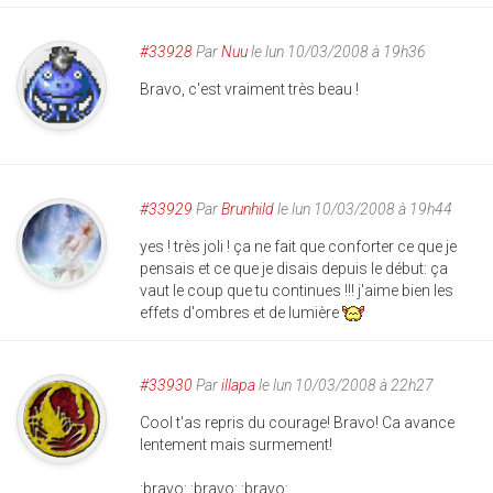
#33928
Par
Nuu
le lun 10/03/2008 à 19h36
Bravo, c'est vraiment très beau !
#33929
Par
Brunhild
le lun 10/03/2008 à 19h44
yes ! très joli ! ça ne fait que conforter ce que je
pensais et ce que je disais depuis le début: ça
vaut le coup que tu continues !!! j'aime bien les
effets d'ombres et de lumière
#33930
Par
illapa
le lun 10/03/2008 à 22h27
Cool t'as repris du courage! Bravo! Ca avance
lentement mais surmement!
:bravo: :bravo: :bravo: