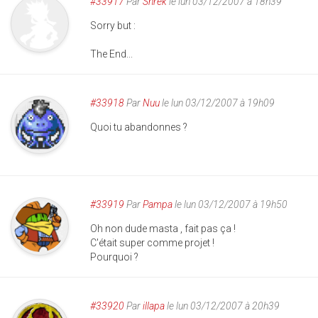
#33917
Par
Shrek
le lun 03/12/2007 à 18h39
Sorry but :
The End...
#33918
Par
Nuu
le lun 03/12/2007 à 19h09
Quoi tu abandonnes ?
#33919
Par
Pampa
le lun 03/12/2007 à 19h50
Oh non dude masta , fait pas ça !
C'était super comme projet !
Pourquoi ?
#33920
Par
illapa
le lun 03/12/2007 à 20h39