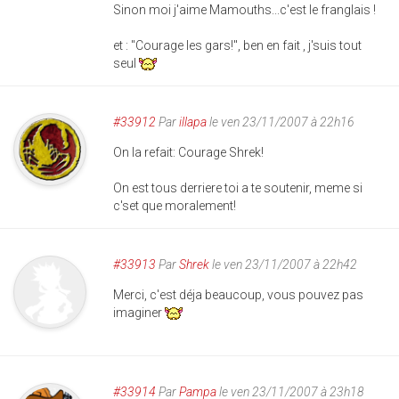
Sinon moi j'aime Mamouths...c'est le franglais !
et : "Courage les gars!", ben en fait , j'suis tout
seul
#33912
Par
illapa
le ven 23/11/2007 à 22h16
On la refait: Courage Shrek!
On est tous derriere toi a te soutenir, meme si
c'set que moralement!
#33913
Par
Shrek
le ven 23/11/2007 à 22h42
Merci, c'est déja beaucoup, vous pouvez pas
imaginer
#33914
Par
Pampa
le ven 23/11/2007 à 23h18