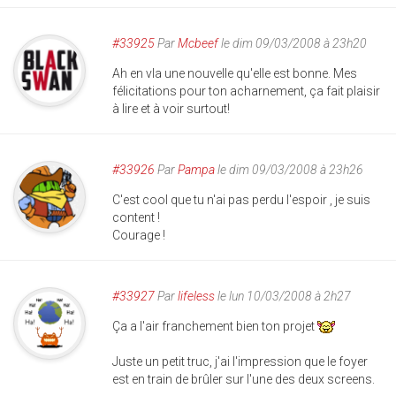
#33925
Par
Mcbeef
le dim 09/03/2008 à 23h20
Ah en vla une nouvelle qu'elle est bonne. Mes
félicitations pour ton acharnement, ça fait plaisir
à lire et à voir surtout!
#33926
Par
Pampa
le dim 09/03/2008 à 23h26
C'est cool que tu n'ai pas perdu l'espoir , je suis
content !
Courage !
#33927
Par
lifeless
le lun 10/03/2008 à 2h27
Ça a l'air franchement bien ton projet
Juste un petit truc, j'ai l'impression que le foyer
est en train de brûler sur l'une des deux screens.