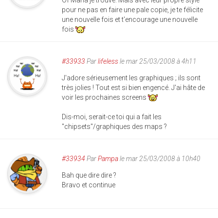
Of Mana je trouve. Mais avec leur propre style
pour ne pas en faire une pale copie, je te félicite
une nouvelle fois et t'encourage une nouvelle
fois
#33933
Par
lifeless
le mar 25/03/2008 à 4h11
J'adore sérieusement les graphiques ; ils sont
très jolies ! Tout est si bien engencé. J'ai hâte de
voir les prochaines screens
Dis-moi, serait-ce toi qui a fait les
"chipsets"/graphiques des maps ?
#33934
Par
Pampa
le mar 25/03/2008 à 10h40
Bah que dire dire ?
Bravo et continue