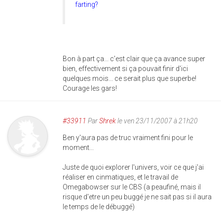
farting?
Bon à part ça... c'est clair que ça avance super
bien, effectivement si ça pouvait finir d'ici
quelques mois... ce serait plus que superbe!
Courage les gars!
#33911
Par
Shrek
le ven 23/11/2007 à 21h20
Ben y'aura pas de truc vraiment fini pour le
moment...
Juste de quoi explorer l'univers, voir ce que j'ai
réaliser en cinmatiques, et le travail de
Omegabowser sur le CBS (a peaufiné, mais il
risque d'etre un peu buggé je ne sait pas si il aura
le temps de le débuggé)