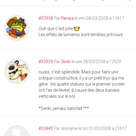
#33938
Par
Pampa
le ven 28/03/2008 à 11h17
Ouh que c'est jolie
Les effets de lumieres sont terribles je trouve
#33939
Par
Senki
le ven 28/03/2008 à 12h29
ouais, c'est splendide. Mais pour faire une
critique constructive, il y a un petit truc qui me
gène : les quatre statues sur le premier screen
ont l'air de léviter, à cause des deux bandes
verticales sur le sol.
*Senki, jamais satisfait ^^*
#33940
Par
Anonyme
le lun 31/03/2008 à 21h17