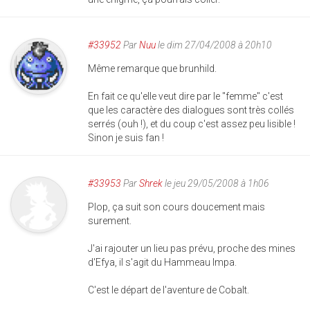
#33952
Par
Nuu
le dim 27/04/2008 à 20h10
Même remarque que brunhild.
En fait ce qu'elle veut dire par le "femme" c'est
que les caractère des dialogues sont très collés
serrés (ouh !), et du coup c'est assez peu lisible !
Sinon je suis fan !
#33953
Par
Shrek
le jeu 29/05/2008 à 1h06
Plop, ça suit son cours doucement mais
surement.
J'ai rajouter un lieu pas prévu, proche des mines
d'Efya, il s'agit du Hammeau Impa.
C'est le départ de l'aventure de Cobalt.