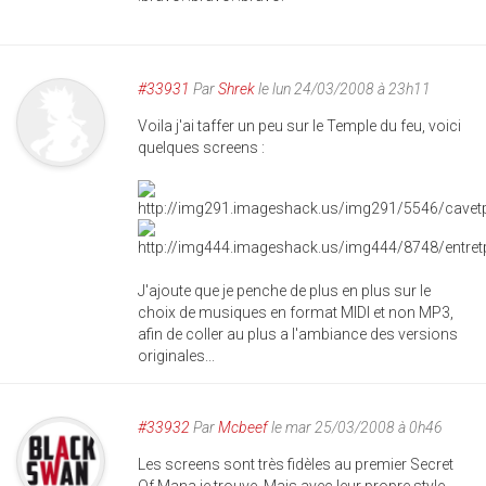
#33931
Par
Shrek
le lun 24/03/2008 à 23h11
Voila j'ai taffer un peu sur le Temple du feu, voici
quelques screens :
J'ajoute que je penche de plus en plus sur le
choix de musiques en format MIDI et non MP3,
afin de coller au plus a l'ambiance des versions
originales...
#33932
Par
Mcbeef
le mar 25/03/2008 à 0h46
Les screens sont très fidèles au premier Secret