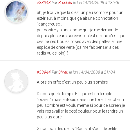
#33943
Par
Brunhild
le lun 14/04/2008 à 13h46
ah, je trouve que là c'est un peu sombre pour un
extérieur, à moins que ça ait une connotation
"dangereuse".
par contre y'a une chose que je me demande
depuis plusieurs screens: qu'est ce que c'est que
ces petites boules roses avec des pattes et une
espèce de crète verte (ça me fait penser a des
radis vu de loin) ?
#33944
Par
Shrek
le lun 14/04/2008 à 21h34
Alors en effet c'est un peu plus sombre.
Disons que le temple Elfique est un temple
"ouvert" mais enfouis dans une forêt. Le coté un
peu sombre est voulu même si pour ce screen je
vais retravailler le coté couleur pour le rendre un
peu plus doré.
Sinon pour les petits "Radis" il s'agit de petits