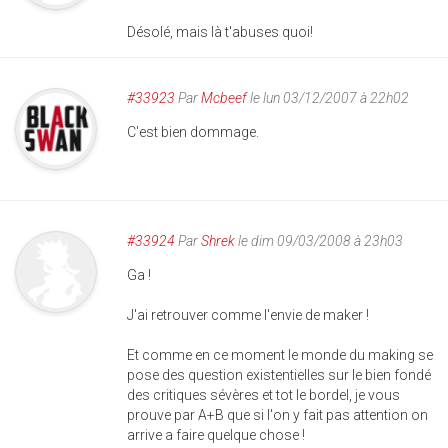
Désolé, mais là t'abuses quoi!
#33923
Par
Mcbeef
le lun 03/12/2007 à 22h02
C'est bien dommage.
#33924
Par
Shrek
le dim 09/03/2008 à 23h03
Ga !
J'ai retrouver comme l'envie de maker !
Et comme en ce moment le monde du making se
pose des question existentielles sur le bien fondé
des critiques sévères et tot le bordel, je vous
prouve par A+B que si l'on y fait pas attention on
arrive a faire quelque chose !