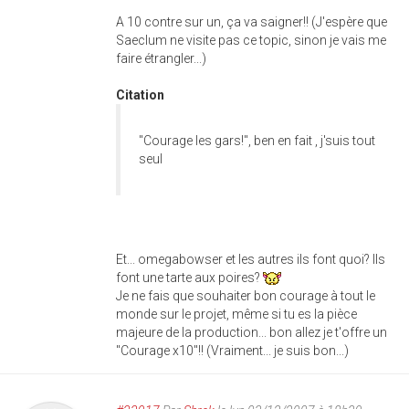
A 10 contre sur un, ça va saigner!! (J'espère que
Saeclum ne visite pas ce topic, sinon je vais me
faire étrangler...)
Citation
"Courage les gars!", ben en fait , j'suis tout
seul
Et... omegabowser et les autres ils font quoi? Ils
font une tarte aux poires?
Je ne fais que souhaiter bon courage à tout le
monde sur le projet, même si tu es la pièce
majeure de la production... bon allez je t'offre un
"Courage x10"!! (Vraiment... je suis bon...)