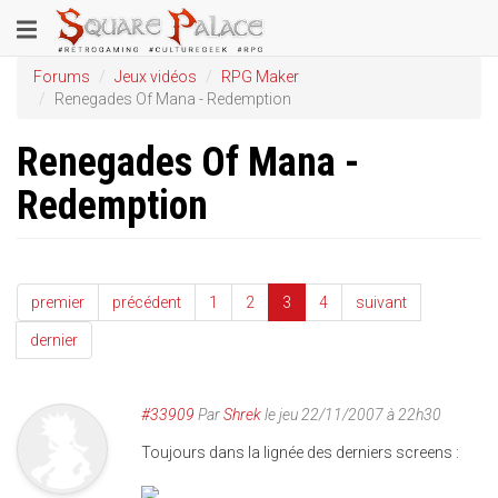
Aller
Toggle
au
contenu
navigation
Forums
Jeux vidéos
RPG Maker
principal
Renegades Of Mana - Redemption
Renegades Of Mana -
Redemption
premier
précédent
1
2
3
4
suivant
dernier
#33909
Par
Shrek
le jeu 22/11/2007 à 22h30
Toujours dans la lignée des derniers screens :