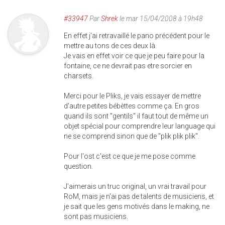
#33947
Par
Shrek
le mar 15/04/2008 à 19h48
En effet j'ai retravaillé le pano précédent pour le
mettre au tons de ces deux là.
Je vais en effet voir ce que je peu faire pour la
fontaine, ce ne devrait pas etre sorcier en
charsets.
Merci pour le Pliks, je vais essayer de mettre
d'autre petites bébèttes comme ça. En gros
quand ils sont "gentils" il faut tout de même un
objet spécial pour comprendre leur language qui
ne se comprend sinon que de "plik plik plik".
Pour l'ost c'est ce que je me pose comme
question.
J'aimerais un truc original, un vrai travail pour
RoM, mais je n'ai pas de talents de musiciens, et
je sait que les gens motivés dans le making, ne
sont pas musiciens.