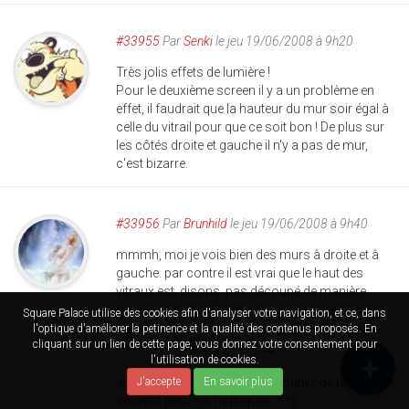
#33955
Par
Senki
le jeu 19/06/2008 à 9h20
Très jolis effets de lumière !
Pour le deuxième screen il y a un problème en
effet, il faudrait que la hauteur du mur soir égal à
celle du vitrail pour que ce soit bon ! De plus sur
les côtés droite et gauche il n'y a pas de mur,
c'est bizarre.
#33956
Par
Brunhild
le jeu 19/06/2008 à 9h40
mmmh, moi je vois bien des murs à droite et à
gauche. par contre il est vrai que le haut des
vitraux est, disons, pas découpé de manière
nette. comme dit Senki, les murs s'arrêtent plus
Square Palace utilise des cookies afin d'analyser votre navigation, et ce, dans
bas que les vitraux.
l'optique d'améliorer la petinence et la qualité des contenus proposés. En
cliquant sur un lien de cette page, vous donnez votre consentement pour
sinon, toujours aussi joli
l'utilisation de cookies.
au fait, j'avais complètement oublié de te tenir au
J'accepte
En savoir plus
courant pour les musiques... :*)