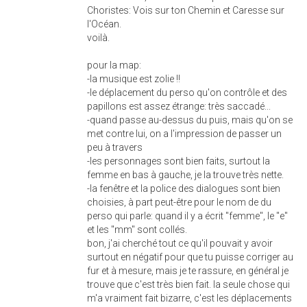
Choristes: Vois sur ton Chemin et Caresse sur
l'Océan.
voilà.
pour la map:
-la musique est zolie !!
-le déplacement du perso qu'on contrôle et des
papillons est assez étrange: très saccadé...
-quand passe au-dessus du puis, mais qu'on se
met contre lui, on a l'impression de passer un
peu à travers
-les personnages sont bien faits, surtout la
femme en bas à gauche, je la trouve très nette.
-la fenêtre et la police des dialogues sont bien
choisies, à part peut-être pour le nom de du
perso qui parle: quand il y a écrit "femme", le "e"
et les "mm" sont collés.
bon, j'ai cherché tout ce qu'il pouvait y avoir
surtout en négatif pour que tu puisse corriger au
fur et à mesure, mais je te rassure, en général je
trouve que c'est très bien fait. la seule chose qui
m'a vraiment fait bizarre, c'est les déplacements