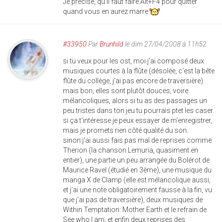
Je précise, qu'il faut faire Alt+F4 pour quitter
quand vous en aurez marre
#33950
Par
Brunhild
le dim 27/04/2008 à 11h52
si tu veux pour les ost, moi j'ai composé deux
musiques courtes à la flûte (désolée, c'est la bête
flûte du collège, j'ai pas encore de traversière).
mais bon, elles sont plutôt douces, voire
mélancoliques, alors si tu as des passages un
peu tristes dans ton jeu tu pourrais ptet les caser.
si ça t'intéresse je peux essayer de m'enregistrer,
mais je promets rien côté qualité du son.
sinon j'ai aussi fais pas mal de reprises comme
Therion (la chanson Lemuria, quasiment en
entier), une partie un peu arrangée du Bolérot de
Maurice Ravel (étudié en 3ème), une musique du
manga X de Clamp (elle est mélancolique aussi,
et j'ai une note obligatoirement fausse à la fin, vu
que j'ai pas de traversière), deux musiques de
Within Temptation: Mother Earth et le refrain de
See who I am, et enfin deux reprises des