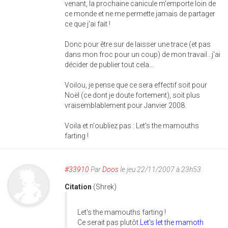
venant, la prochaine canicule m'emporte loin de
ce monde et ne me permette jamais de partager
ce que j'ai fait !
Donc pour être sur de laisser une trace (et pas
dans mon froc pour un coup) de mon travail...j'ai
décider de publier tout cela...
Voilou, je pense que ce sera effectif soit pour
Noël (ce dont je doute fortement), soit plus
vraisemblablement pour Janvier 2008.
Voila et n'oubliez pas : Let's the mamouths
farting !
#33910
Par
Doos
le jeu 22/11/2007 à 23h53
Citation
(Shrek)
Let's the mamouths farting !
Ce serait pas plutôt
Let's let the mamoth