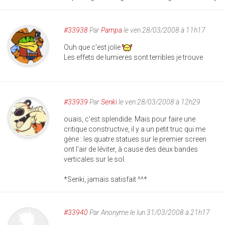
#33938
Par
Pampa
le ven 28/03/2008 à 11h17
Ouh que c'est jolie
Les effets de lumieres sont terribles je trouve
#33939
Par
Senki
le ven 28/03/2008 à 12h29
ouais, c'est splendide. Mais pour faire une
critique constructive, il y a un petit truc qui me
gène : les quatre statues sur le premier screen
ont l'air de léviter, à cause des deux bandes
verticales sur le sol.
*Senki, jamais satisfait ^^*
#33940
Par
Anonyme
le lun 31/03/2008 à 21h17