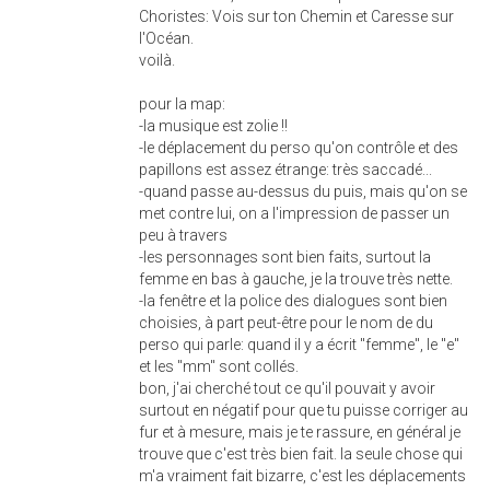
Choristes: Vois sur ton Chemin et Caresse sur
l'Océan.
voilà.
pour la map:
-la musique est zolie !!
-le déplacement du perso qu'on contrôle et des
papillons est assez étrange: très saccadé...
-quand passe au-dessus du puis, mais qu'on se
met contre lui, on a l'impression de passer un
peu à travers
-les personnages sont bien faits, surtout la
femme en bas à gauche, je la trouve très nette.
-la fenêtre et la police des dialogues sont bien
choisies, à part peut-être pour le nom de du
perso qui parle: quand il y a écrit "femme", le "e"
et les "mm" sont collés.
bon, j'ai cherché tout ce qu'il pouvait y avoir
surtout en négatif pour que tu puisse corriger au
fur et à mesure, mais je te rassure, en général je
trouve que c'est très bien fait. la seule chose qui
m'a vraiment fait bizarre, c'est les déplacements