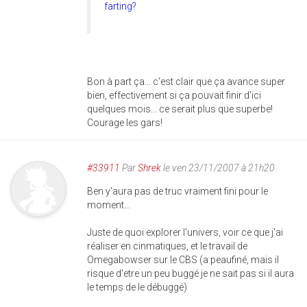
farting?
Bon à part ça... c'est clair que ça avance super
bien, effectivement si ça pouvait finir d'ici
quelques mois... ce serait plus que superbe!
Courage les gars!
#33911
Par
Shrek
le ven 23/11/2007 à 21h20
Ben y'aura pas de truc vraiment fini pour le
moment...
Juste de quoi explorer l'univers, voir ce que j'ai
réaliser en cinmatiques, et le travail de
Omegabowser sur le CBS (a peaufiné, mais il
risque d'etre un peu buggé je ne sait pas si il aura
le temps de le débuggé)