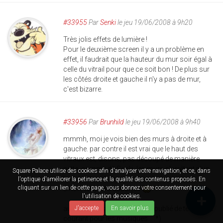
#33955
Par
Senki
le jeu 19/06/2008 à 9h20
Très jolis effets de lumière !
Pour le deuxième screen il y a un problème en
effet, il faudrait que la hauteur du mur soir égal à
celle du vitrail pour que ce soit bon ! De plus sur
les côtés droite et gauche il n'y a pas de mur,
c'est bizarre.
#33956
Par
Brunhild
le jeu 19/06/2008 à 9h40
mmmh, moi je vois bien des murs à droite et à
gauche. par contre il est vrai que le haut des
vitraux est, disons, pas découpé de manière
nette. comme dit Senki, les murs s'arrêtent plus
Square Palace utilise des cookies afin d'analyser votre navigation, et ce, dans
bas que les vitraux.
l'optique d'améliorer la petinence et la qualité des contenus proposés. En
cliquant sur un lien de cette page, vous donnez votre consentement pour
sinon, toujours aussi joli
l'utilisation de cookies.
au fait, j'avais complètement oublié de te tenir au
J'accepte
En savoir plus
courant pour les musiques... :*)