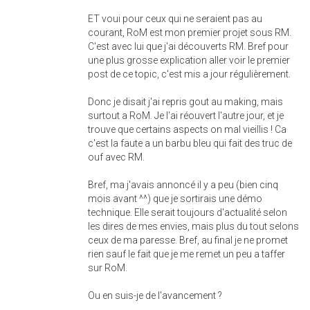
ET voui pour ceux qui ne seraient pas au
courant, RoM est mon premier projet sous RM.
C'est avec lui que j'ai découverts RM. Bref pour
une plus grosse explication aller voir le premier
post de ce topic, c'est mis a jour régulièrement.
Donc je disait j'ai repris gout au making, mais
surtout a RoM. Je l'ai réouvert l'autre jour, et je
trouve que certains aspects on mal vieillis ! Ca
c'est la faute a un barbu bleu qui fait des truc de
ouf avec RM.
Bref, ma j'avais annoncé il y a peu (bien cinq
mois avant ^^) que je sortirais une démo
technique. Elle serait toujours d'actualité selon
les dires de mes envies, mais plus du tout selons
ceux de ma paresse. Bref, au final je ne promet
rien sauf le fait que je me remet un peu a taffer
sur RoM.
Ou en suis-je de l'avancement ?