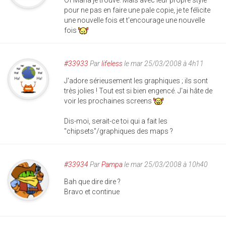
Of Mana je trouve. Mais avec leur propre style
pour ne pas en faire une pale copie, je te félicite
une nouvelle fois et t'encourage une nouvelle
fois
#33933
Par
lifeless
le mar 25/03/2008 à 4h11
J'adore sérieusement les graphiques ; ils sont
très jolies ! Tout est si bien engencé. J'ai hâte de
voir les prochaines screens
Dis-moi, serait-ce toi qui a fait les
"chipsets"/graphiques des maps ?
#33934
Par
Pampa
le mar 25/03/2008 à 10h40
Bah que dire dire ?
Bravo et continue