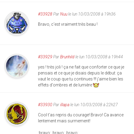
#33928
Par
Nuu
le lun 10/03/2008 à 19h36
Bravo, c'est vraiment très beau !
#33929
Par
Brunhild
le lun 10/03/2008 à 19h44
yes ! très joli ! ça ne fait que conforter ce que je
pensais et ce que je disais depuis le début: ça
vaut le coup que tu continues !!! j'aime bien les
effets d'ombres et de lumière
#33930
Par
illapa
le lun 10/03/2008 à 22h27
Cool t'as repris du courage! Bravo! Ca avance
lentement mais surmement!
:bravo: :bravo: :bravo: