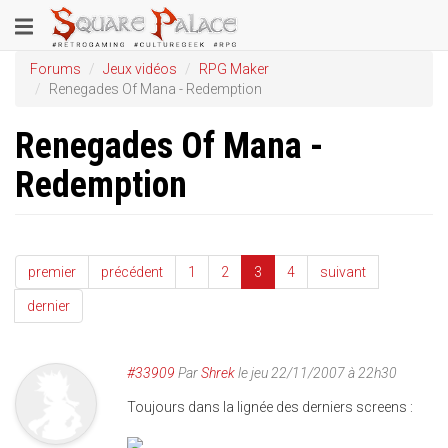
Aller
Toggle
au
contenu
navigation
Forums
Jeux vidéos
RPG Maker
principal
Renegades Of Mana - Redemption
Renegades Of Mana -
Redemption
premier
précédent
1
2
3
4
suivant
dernier
#33909
Par
Shrek
le jeu 22/11/2007 à 22h30
Toujours dans la lignée des derniers screens :