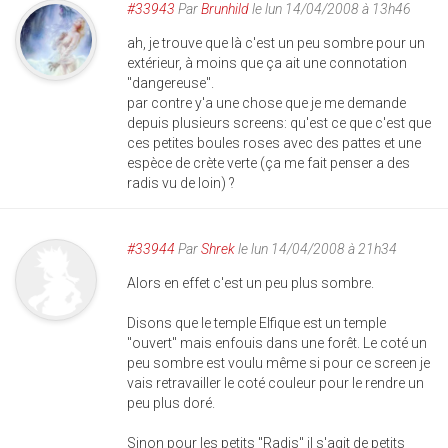
#33943
Par
Brunhild
le lun 14/04/2008 à 13h46
ah, je trouve que là c'est un peu sombre pour un
extérieur, à moins que ça ait une connotation
"dangereuse".
par contre y'a une chose que je me demande
depuis plusieurs screens: qu'est ce que c'est que
ces petites boules roses avec des pattes et une
espèce de crète verte (ça me fait penser a des
radis vu de loin) ?
#33944
Par
Shrek
le lun 14/04/2008 à 21h34
Alors en effet c'est un peu plus sombre.
Disons que le temple Elfique est un temple
"ouvert" mais enfouis dans une forêt. Le coté un
peu sombre est voulu même si pour ce screen je
vais retravailler le coté couleur pour le rendre un
peu plus doré.
Sinon pour les petits "Radis" il s'agit de petits