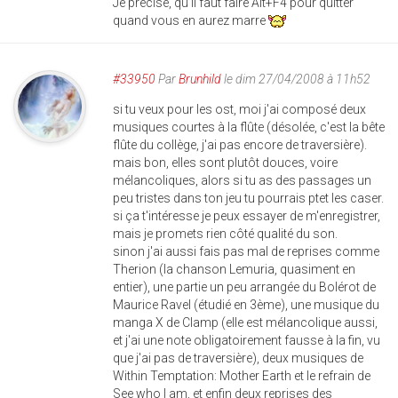
Je précise, qu'il faut faire Alt+F4 pour quitter
quand vous en aurez marre
#33950
Par
Brunhild
le dim 27/04/2008 à 11h52
si tu veux pour les ost, moi j'ai composé deux
musiques courtes à la flûte (désolée, c'est la bête
flûte du collège, j'ai pas encore de traversière).
mais bon, elles sont plutôt douces, voire
mélancoliques, alors si tu as des passages un
peu tristes dans ton jeu tu pourrais ptet les caser.
si ça t'intéresse je peux essayer de m'enregistrer,
mais je promets rien côté qualité du son.
sinon j'ai aussi fais pas mal de reprises comme
Therion (la chanson Lemuria, quasiment en
entier), une partie un peu arrangée du Bolérot de
Maurice Ravel (étudié en 3ème), une musique du
manga X de Clamp (elle est mélancolique aussi,
et j'ai une note obligatoirement fausse à la fin, vu
que j'ai pas de traversière), deux musiques de
Within Temptation: Mother Earth et le refrain de
See who I am, et enfin deux reprises des