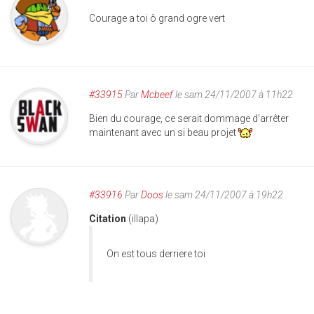
Courage a toi ô grand ogre vert
#33915
Par
Mcbeef
le sam 24/11/2007 à 11h22
Bien du courage, ce serait dommage d'arrêter
maintenant avec un si beau projet
#33916
Par
Doos
le sam 24/11/2007 à 19h22
Citation
(illapa)
On est tous derriere toi