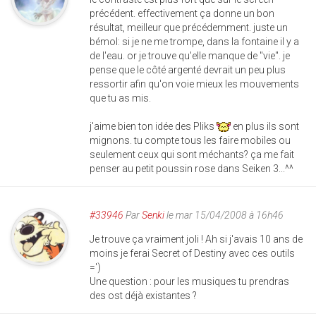
précédent. effectivement ça donne un bon
résultat, meilleur que précédemment. juste un
bémol: si je ne me trompe, dans la fontaine il y a
de l'eau. or je trouve qu'elle manque de "vie". je
pense que le côté argenté devrait un peu plus
ressortir afin qu'on voie mieux les mouvements
que tu as mis.
j'aime bien ton idée des Pliks
en plus ils sont
mignons. tu compte tous les faire mobiles ou
seulement ceux qui sont méchants? ça me fait
penser au petit poussin rose dans Seiken 3...^^
#33946
Par
Senki
le mar 15/04/2008 à 16h46
Je trouve ça vraiment joli ! Ah si j'avais 10 ans de
moins je ferai Secret of Destiny avec ces outils
=')
Une question : pour les musiques tu prendras
des ost déjà existantes ?