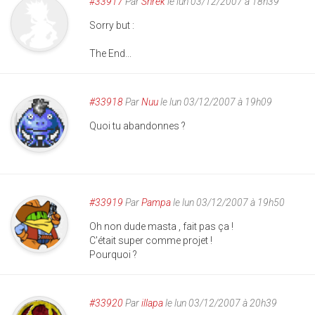
#33917
Par
Shrek
le lun 03/12/2007 à 18h39
Sorry but :
The End...
#33918
Par
Nuu
le lun 03/12/2007 à 19h09
Quoi tu abandonnes ?
#33919
Par
Pampa
le lun 03/12/2007 à 19h50
Oh non dude masta , fait pas ça !
C'était super comme projet !
Pourquoi ?
#33920
Par
illapa
le lun 03/12/2007 à 20h39