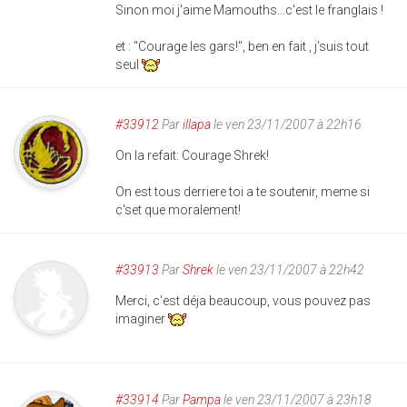
Sinon moi j'aime Mamouths...c'est le franglais !
et : "Courage les gars!", ben en fait , j'suis tout
seul
#33912
Par
illapa
le ven 23/11/2007 à 22h16
On la refait: Courage Shrek!
On est tous derriere toi a te soutenir, meme si
c'set que moralement!
#33913
Par
Shrek
le ven 23/11/2007 à 22h42
Merci, c'est déja beaucoup, vous pouvez pas
imaginer
#33914
Par
Pampa
le ven 23/11/2007 à 23h18