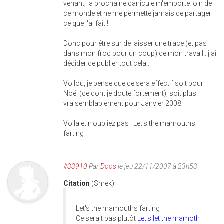
venant, la prochaine canicule m'emporte loin de
ce monde et ne me permette jamais de partager
ce que j'ai fait !
Donc pour être sur de laisser une trace (et pas
dans mon froc pour un coup) de mon travail...j'ai
décider de publier tout cela...
Voilou, je pense que ce sera effectif soit pour
Noël (ce dont je doute fortement), soit plus
vraisemblablement pour Janvier 2008.
Voila et n'oubliez pas : Let's the mamouths
farting !
#33910
Par
Doos
le jeu 22/11/2007 à 23h53
Citation
(Shrek)
Let's the mamouths farting !
Ce serait pas plutôt
Let's let the mamoth