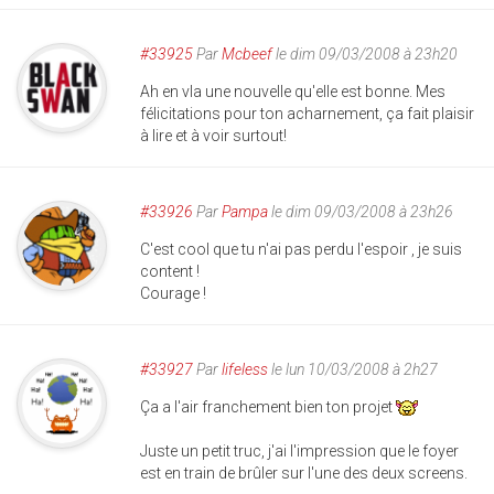
#33925
Par
Mcbeef
le dim 09/03/2008 à 23h20
Ah en vla une nouvelle qu'elle est bonne. Mes
félicitations pour ton acharnement, ça fait plaisir
à lire et à voir surtout!
#33926
Par
Pampa
le dim 09/03/2008 à 23h26
C'est cool que tu n'ai pas perdu l'espoir , je suis
content !
Courage !
#33927
Par
lifeless
le lun 10/03/2008 à 2h27
Ça a l'air franchement bien ton projet
Juste un petit truc, j'ai l'impression que le foyer
est en train de brûler sur l'une des deux screens.