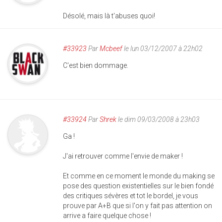
Désolé, mais là t'abuses quoi!
#33923
Par
Mcbeef
le lun 03/12/2007 à 22h02
C'est bien dommage.
#33924
Par
Shrek
le dim 09/03/2008 à 23h03
Ga !
J'ai retrouver comme l'envie de maker !
Et comme en ce moment le monde du making se
pose des question existentielles sur le bien fondé
des critiques sévères et tot le bordel, je vous
prouve par A+B que si l'on y fait pas attention on
arrive a faire quelque chose !