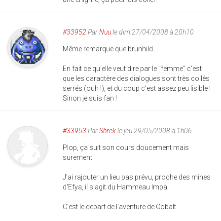
#33952
Par
Nuu
le dim 27/04/2008 à 20h10
Même remarque que brunhild.
En fait ce qu'elle veut dire par le "femme" c'est
que les caractère des dialogues sont très collés
serrés (ouh !), et du coup c'est assez peu lisible !
Sinon je suis fan !
#33953
Par
Shrek
le jeu 29/05/2008 à 1h06
Plop, ça suit son cours doucement mais
surement.
J'ai rajouter un lieu pas prévu, proche des mines
d'Efya, il s'agit du Hammeau Impa.
C'est le départ de l'aventure de Cobalt.