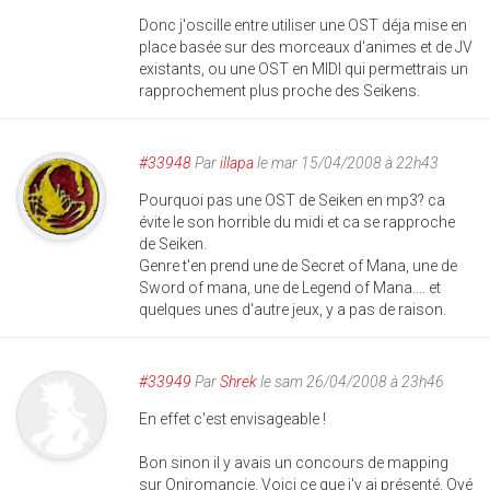
Donc j'oscille entre utiliser une OST déja mise en
place basée sur des morceaux d'animes et de JV
existants, ou une OST en MIDI qui permettrais un
rapprochement plus proche des Seikens.
#33948
Par
illapa
le mar 15/04/2008 à 22h43
Pourquoi pas une OST de Seiken en mp3? ca
évite le son horrible du midi et ca se rapproche
de Seiken.
Genre t'en prend une de Secret of Mana, une de
Sword of mana, une de Legend of Mana.... et
quelques unes d'autre jeux, y a pas de raison.
#33949
Par
Shrek
le sam 26/04/2008 à 23h46
En effet c'est envisageable !
Bon sinon il y avais un concours de mapping
sur Oniromancie. Voici ce que j'y ai présenté. Oyé