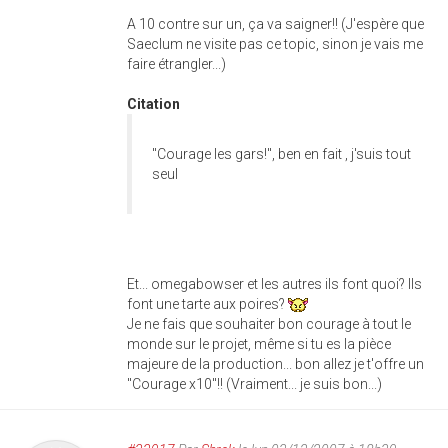
A 10 contre sur un, ça va saigner!! (J'espère que
Saeclum ne visite pas ce topic, sinon je vais me
faire étrangler...)
Citation
"Courage les gars!", ben en fait , j'suis tout
seul
Et... omegabowser et les autres ils font quoi? Ils
font une tarte aux poires?
Je ne fais que souhaiter bon courage à tout le
monde sur le projet, même si tu es la pièce
majeure de la production... bon allez je t'offre un
"Courage x10"!! (Vraiment... je suis bon...)