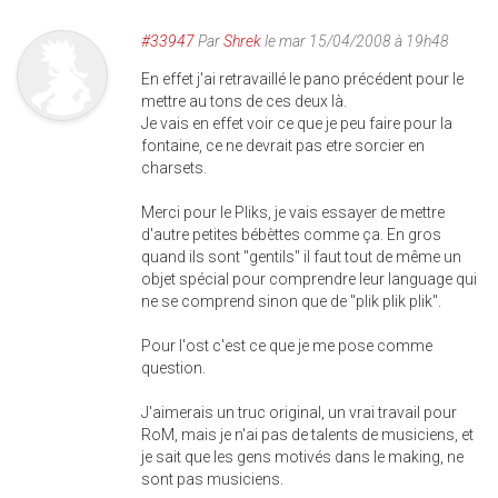
#33947
Par
Shrek
le mar 15/04/2008 à 19h48
En effet j'ai retravaillé le pano précédent pour le
mettre au tons de ces deux là.
Je vais en effet voir ce que je peu faire pour la
fontaine, ce ne devrait pas etre sorcier en
charsets.
Merci pour le Pliks, je vais essayer de mettre
d'autre petites bébèttes comme ça. En gros
quand ils sont "gentils" il faut tout de même un
objet spécial pour comprendre leur language qui
ne se comprend sinon que de "plik plik plik".
Pour l'ost c'est ce que je me pose comme
question.
J'aimerais un truc original, un vrai travail pour
RoM, mais je n'ai pas de talents de musiciens, et
je sait que les gens motivés dans le making, ne
sont pas musiciens.