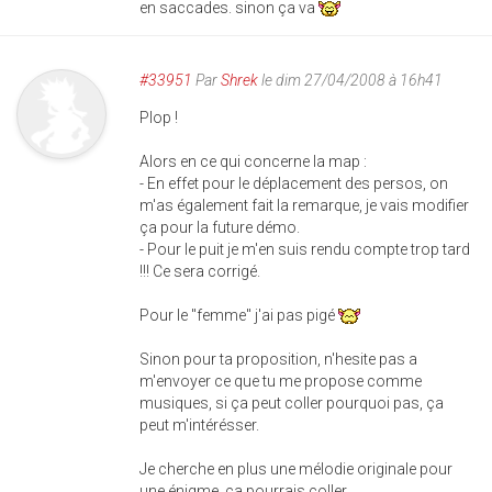
en saccades. sinon ça va
#33951
Par
Shrek
le dim 27/04/2008 à 16h41
Plop !
Alors en ce qui concerne la map :
- En effet pour le déplacement des persos, on
m'as également fait la remarque, je vais modifier
ça pour la future démo.
- Pour le puit je m'en suis rendu compte trop tard
!!! Ce sera corrigé.
Pour le "femme" j'ai pas pigé
Sinon pour ta proposition, n'hesite pas a
m'envoyer ce que tu me propose comme
musiques, si ça peut coller pourquoi pas, ça
peut m'intérésser.
Je cherche en plus une mélodie originale pour
une énigme, ça pourrais coller.