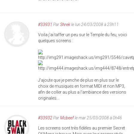
#33931
Par
Shrek
le lun 24/03/2008 à 23h11
Voila j'ai taffer un peu sur le Temple du feu, voici
quelques screens :
J'ajoute que je penche de plus en plus sur le
choix de musiques en format MIDI et non MP3,
afin de coller au plus a l'ambiance des versions
originales...
#33932
Par
Mcbeef
le mar 25/03/2008 à 0h46
Les screens sont très fidèles au premier Secret