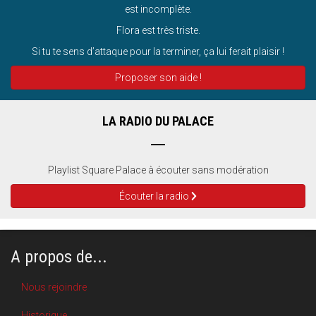
est incomplète.
Flora est très triste.
Si tu te sens d’attaque pour la terminer, ça lui ferait plaisir !
Proposer son aide !
LA RADIO DU PALACE
Playlist Square Palace à écouter sans modération
Écouter la radio
A propos de...
Nous rejoindre
Historique