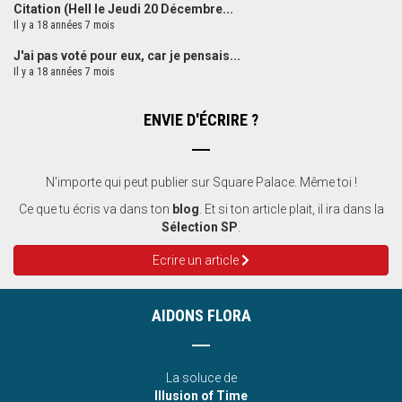
Citation (Hell le Jeudi 20 Décembre...
Il y a 18 années 7 mois
J'ai pas voté pour eux, car je pensais...
Il y a 18 années 7 mois
ENVIE D'ÉCRIRE ?
N'importe qui peut publier sur Square Palace. Même toi !
Ce que tu écris va dans ton
blog
. Et si ton article plait, il ira dans la
Sélection SP
.
Ecrire un article
AIDONS FLORA
La soluce de
Illusion of Time