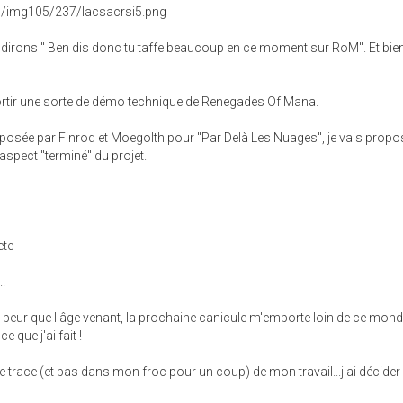
 dirons " Ben dis donc tu taffe beaucoup en ce moment sur RoM". Et bien
 sortir une sorte de démo technique de Renegades Of Mana.
posée par Finrod et Moegolth pour "Par Delà Les Nuages", je vais propo
 aspect "terminé" du projet.
ete
.
i peur que l'âge venant, la prochaine canicule m'emporte loin de ce mond
 que j'ai fait !
e trace (et pas dans mon froc pour un coup) de mon travail...j'ai décider