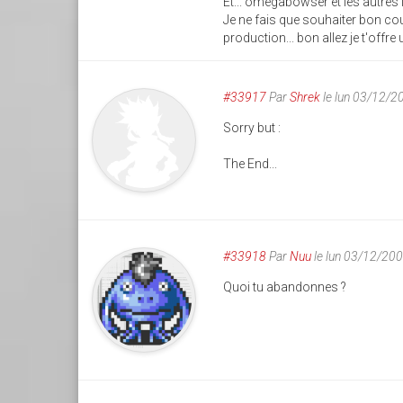
Et... omegabowser et les autres i
Je ne fais que souhaiter bon cou
production... bon allez je t'offre
#33917
Par
Shrek
le lun 03/12/2
Sorry but :
The End...
#33918
Par
Nuu
le lun 03/12/20
Quoi tu abandonnes ?