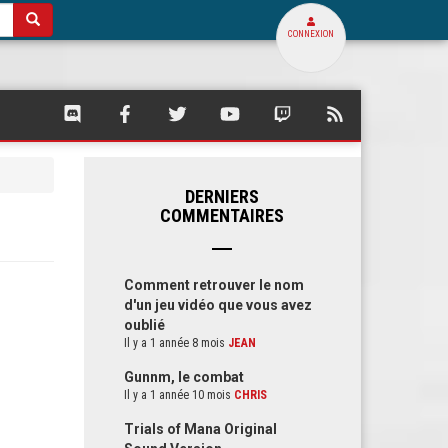
CONNEXION
SQUARE
SQUARE
SQUARE
SQUARE
SQUARE
FLUX
PALACE
PALACE
PALACE
PALACE
PALACE
RSS
SUR
SUR
SUR
SUR
SUR
DE
DISCORD
FACEBOOK
TWITTER
YOUTUBE
TWITCH
SQUARE
PALACE
DERNIERS
COMMENTAIRES
Comment retrouver le nom
d'un jeu vidéo que vous avez
oublié
Il y a 1 année 8 mois
JEAN
Gunnm, le combat
Il y a 1 année 10 mois
CHRIS
Trials of Mana Original