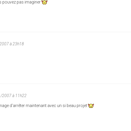
us pouvez pas imaginer
/2007 à 23h18
1/2007 à 11h22
age d'arrêter maintenant avec un si beau projet