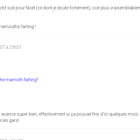
ectif soit pour Noël (ce dont je doute fortement), soit plus vraisemblable
e mamouths farting !
007 à 23h53
t the mamoth farting?
a avance super bien, effectivement si ça pouvait finir d'ici quelques mois..
 les gars!