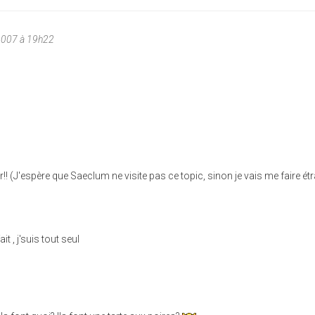
2007 à 19h22
!! (J'espère que Saeclum ne visite pas ce topic, sinon je vais me faire étra
it , j'suis tout seul