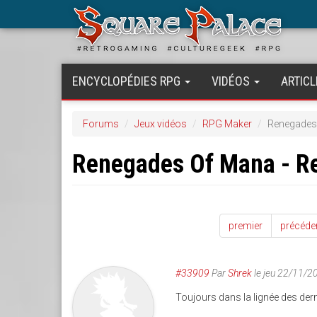
Aller
au
contenu
principal
ENCYCLOPÉDIES RPG
VIDÉOS
ARTICL
Forums
Jeux vidéos
RPG Maker
Renegades
Renegades Of Mana - R
premier
précéde
#33909
Par
Shrek
le jeu 22/11/2
Toujours dans la lignée des dern