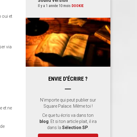
Sound Version
Il y a 1 année 10 mois
DOOKIE
 oui et
ser via
ENVIE D'ÉCRIRE ?
N'importe qui peut publier sur
Square Palace. Même toi !
e et ne
Ce que tu écris va dans ton
blog
. Et si ton article plait, il ira
 de
dans la
Sélection SP
.