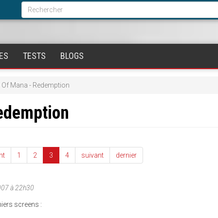
Formulaire
de
Rechercher
recherche
ES
TESTS
BLOGS
 Of Mana - Redemption
edemption
nt
1
2
3
4
suivant
dernier
007 à 22h30
iers screens :