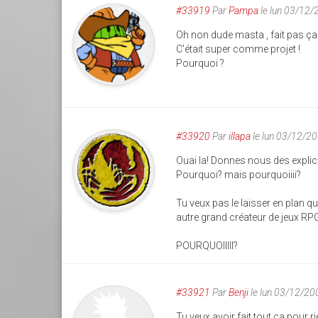
#33919
Par
Pampa
le lun 03/12
Oh non dude masta , fait pas ça 
C'était super comme projet !
Pourquoi ?
#33920
Par
illapa
le lun 03/12/2
Ouai la! Donnes nous des explic
Pourquoi? mais pourquoiiii?
Tu veux pas le laisser en plan qu
autre grand créateur de jeux RPG
POURQUOIIIII?
#33921
Par
Benji
le lun 03/12/20
Tu veux avoir fait tout ça pour r