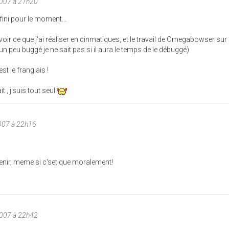
2007 à 21h20
fini pour le moment...
 voir ce que j'ai réaliser en cinmatiques, et le travail de Omegabowser sur
e un peu buggé je ne sait pas si il aura le temps de le débuggé)
t le franglais !
it , j'suis tout seul
007 à 22h16
utenir, meme si c'set que moralement!
2007 à 22h42