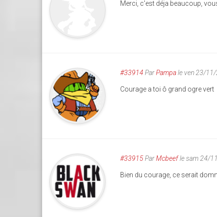
Merci, c'est déja beaucoup, vo
#33914
Par
Pampa
le ven 23/11
Courage a toi ô grand ogre vert
#33915
Par
Mcbeef
le sam 24/1
Bien du courage, ce serait domm