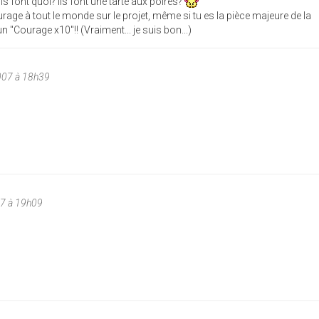
ls font quoi? Ils font une tarte aux poires?
rage à tout le monde sur le projet, même si tu es la pièce majeure de la
 un "Courage x10"!! (Vraiment... je suis bon...)
007 à 18h39
07 à 19h09