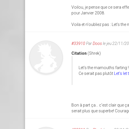
Voilou, je pense que ce sera eff
pour Janvier 2008.
Voila et n'oubliez pas : Let's th
#33910
Par
Doos
le jeu 22/11/2
Citation
(Shrek)
Let's the mamouths farting !
Ce serait pas plutôt
Let's le
Bon à part ça... c'est clair que ç
serait plus que superbe! Courage