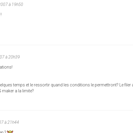
/2007 à 19h50
!
007 à 20h39
ations!
elques temps et le ressortir quand les conditions le permettront? Le filer 
 maker a la limite?
07 à 21h44
ien ?