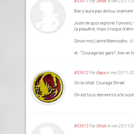
#33911
Par
Shrek
le ven 23/11/
Ben y'aura pas de truc vraiment 
Juste de quoi explorer l'univers,
(a peaufiné, mais il risque d'etr
Sinon moi j'aime Mamouths...c'es
et : "Courage les gars!", ben en fa
#33912
Par
illapa
le ven 23/11/2
On la refait: Courage Shrek!
On est tous derriere toi a te so
#33913
Par
Shrek
le ven 23/11/