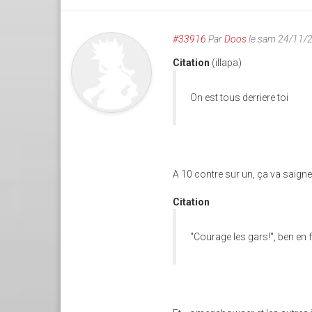
#33916
Par
Doos
le sam 24/11/
Citation
(illapa)
On est tous derriere toi
A 10 contre sur un, ça va saigner
Citation
"Courage les gars!", ben en fa