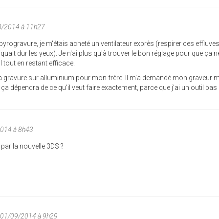
08/2014 à 11h27
pyrogravure, je m'étais acheté un ventilateur exprès (respirer ces effluves
quait dur les yeux). Je n'ai plus qu'à trouver le bon réglage pour que ça n
 tout en restant efficace.
de la gravure sur alluminium pour mon frère. Il m'a demandé mon graveur m
in, ça dépendra de ce qu'il veut faire exactement, parce que j'ai un outil bas
2014 à 8h43
 par la nouvelle 3DS ?
n 01/09/2014 à 9h29