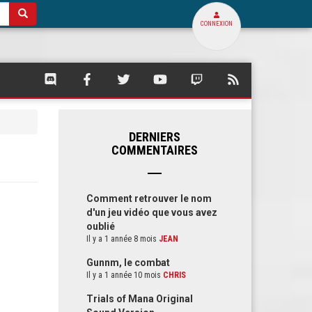
CONNEXION
SQUARE
SQUARE
SQUARE
SQUARE
SQUARE
FLUX
PALACE
PALACE
PALACE
PALACE
PALACE
RSS
SUR
SUR
SUR
SUR
SUR
DE
DISCORD
FACEBOOK
TWITTER
YOUTUBE
TWITCH
SQUARE
PALACE
DERNIERS
COMMENTAIRES
Comment retrouver le nom
d'un jeu vidéo que vous avez
oublié
Il y a 1 année 8 mois
JEAN
Gunnm, le combat
Il y a 1 année 10 mois
CHRIS
Trials of Mana Original