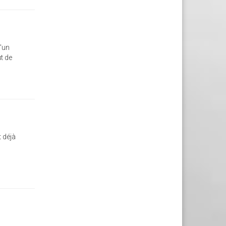
u'un
t de
t déjà