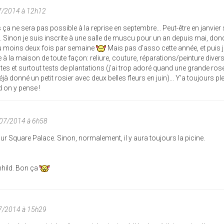
07/2014 à 12h12
 ça ne sera pas possible à la reprise en septembre... Peut-être en janvier si
é. Sinon je suis inscrite à une salle de muscu pour un an depuis mai, donc
u moins deux fois par semaine
Mais pas d'asso cette année, et puis 
 à la maison de toute façon: reliure, couture, réparations/peinture diver
s et surtout tests de plantations (j'ai trop adoré quand une grande ros
éjà donné un petit rosier avec deux belles fleurs en juin)... Y'a toujours pl
d on y pense !
/07/2014 à 6h58
our Square Palace. Sinon, normalement, il y aura toujours la picine.
unhild. Bon ça
7/2014 à 15h29