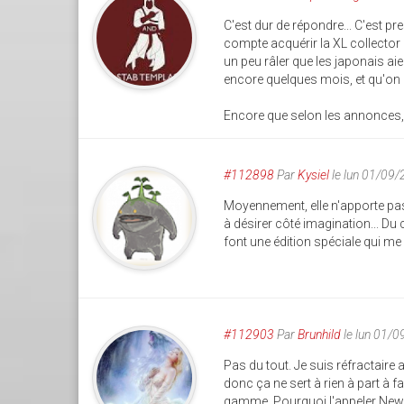
C'est dur de répondre... C'est p
compte acquérir la XL collector
un peu râler que les japonais a
encore quelques mois, et qu'on 
Encore que selon les annonces, 
#112898
Par
Kysiel
le lun 01/09
Moyennement, elle n'apporte pa
à désirer côté imagination... Du c
font une édition spéciale qui me 
#112903
Par
Brunhild
le lun 01/
Pas du tout. Je suis réfractaire
donc ça ne sert à rien à part à
gamme. Pourquoi l'appeler New 3