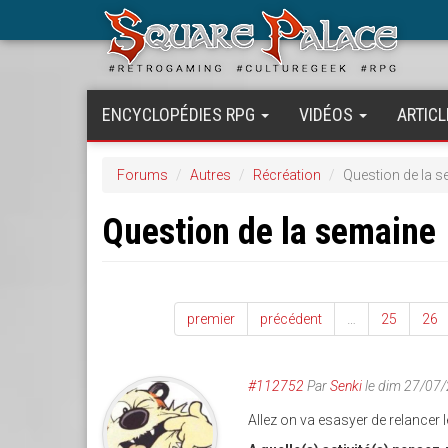
Aller
au
contenu
principal
ENCYCLOPÉDIES RPG
VIDÉOS
ARTICL
Forums
Autres
Récréation
Question de la 
Question de la semaine
premier
précédent
…
25
26
#112752
Par
Senki
le dim 27/07
Allez on va esasyer de relancer 