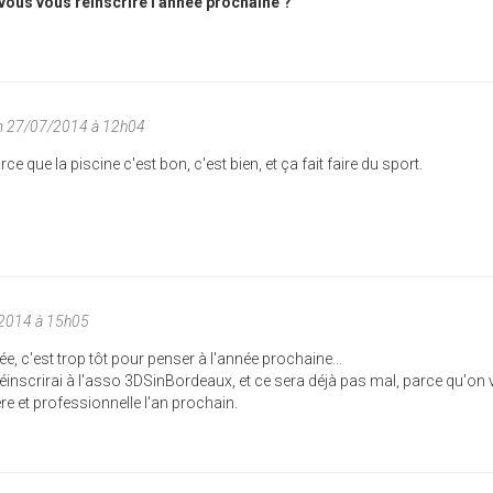
-vous vous réinscrire l'année prochaine ?
m 27/07/2014 à 12h04
rce que la piscine c'est bon, c'est bien, et ça fait faire du sport.
/2014 à 15h05
ée, c'est trop tôt pour penser à l'année prochaine...
 réinscrirai à l'asso 3DSinBordeaux, et ce sera déjà pas mal, parce qu'on 
re et professionnelle l'an prochain.