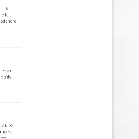
t. Je
e fait
 attendre
chement
e s'ils
nt la 3D
ne même
ient