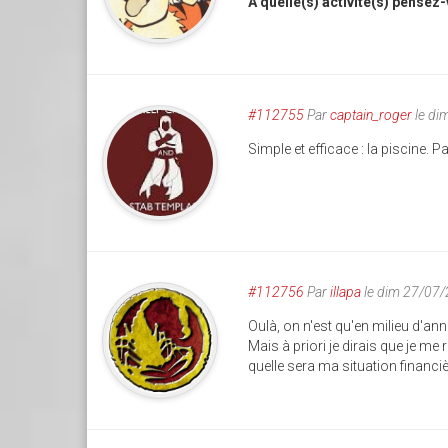
A quelle(s) activité(s) pensez
#112755
Par
captain_roger
le di
Simple et efficace : la piscine. Pa
#112756
Par
illapa
le dim 27/07
Oulà, on n'est qu'en milieu d'ann
Mais à priori je dirais que je me
quelle sera ma situation financiè