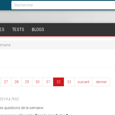
Formulaire
de
Rechercher
recherche
ES
TESTS
BLOGS
semaine
27
28
29
30
31
32
33
suivant
dernier
/2014 à 7h52
les questions de la semaine.