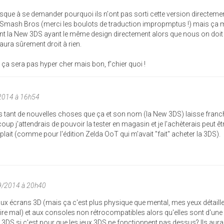
resque à se demander pourquoi ils n'ont pas sorti cette version directemen
 Smash Bros (merci les boulots de traduction impropmptus !) mais ça m
ient la New 3DS ayant le même design directement alors que nous on doit
aura sûrement droit à rien.
ça sera pas hyper cher mais bon, f'chier quoi !
/2014 à 16h54
s tant de nouvelles choses que ça et son nom (la New 3DS) laisse fran
oup j'attendrais de pouvoir la tester en magasin et je l'achèterais peut êtr
plait (comme pour l'édition Zelda OoT qui m'avait "fait" acheter la 3DS).
09/2014 à 20h40
 aux écrans 3D (mais ça c'est plus physique que mental, mes yeux détaille
 faire mal) et aux consoles non rétrocompatibles alors qu'elles sont d'u
DS si c'est pour que les jeux 3DS ne fonctionnent pas dessus? Ils aura