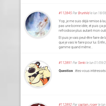
#112845
Par
Brunhild
le lun 18/
Yop, je me suis déjà remise à la 
pas une bonne idée, et puis ça pi
refroidisse plus autant mon outil
Et puis je vais peut-être faire 
que je vais le faire pour lui. Enf
gamme quand même...
#112891
Par
Senki
le lun 01/09/
Question
: êtes-vous intéressés
#112892
Par
captain_roger
le lu