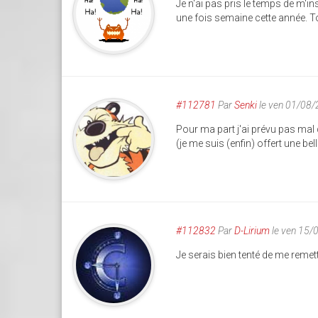
Je n'ai pas pris le temps de m'insc
une fois semaine cette année. T
#112781
Par
Senki
le ven 01/08
Pour ma part j'ai prévu pas mal 
(je me suis (enfin) offert une b
#112832
Par
D-Lirium
le ven 15/
Je serais bien tenté de me remettr