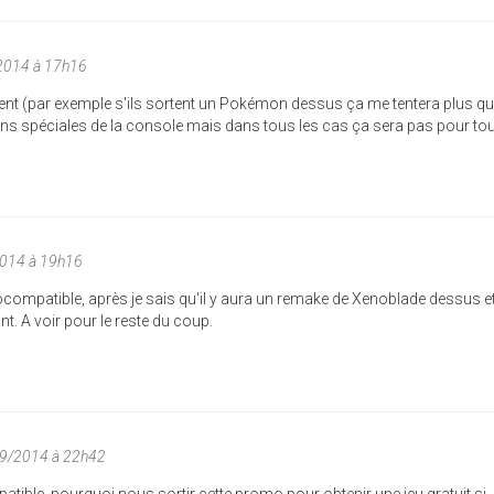
/2014 à 17h16
rtent (par exemple s'ils sortent un Pokémon dessus ça me tentera plus q
ions spéciales de la console mais dans tous les cas ça sera pas pour tou
2014 à 19h16
étrocompatible, après je sais qu'il y aura un remake de Xenoblade dessus e
ant. A voir pour le reste du coup.
09/2014 à 22h42