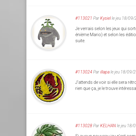
#113021
Par
Kysiel
le jeu 18/09
Je verrais selon les jeux qui so
énième Mario) et selon les édit
suite.
#113024
Par
illapa
le jeu 18/09/
J'attends de voir si elle sera r
rien que ça, je le trouve intéress
#113028
Par
KELHAN
le jeu 18/