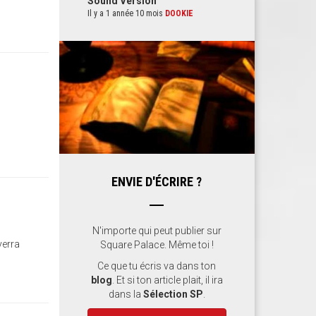
Sound Version
Il y a 1 année 10 mois
DOOKIE
ENVIE D'ÉCRIRE ?
N'importe qui peut publier sur
verra
Square Palace. Même toi !
Ce que tu écris va dans ton
blog
. Et si ton article plait, il ira
dans la
Sélection SP
.