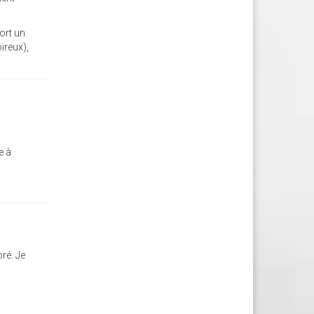
ort un
oireux),
e à
ré. Je