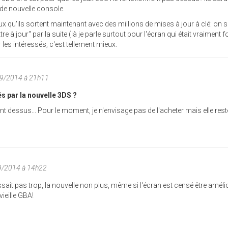
 de nouvelle console.
ux qu'ils sortent maintenant avec des millions de mises à jour à clé: on s
e à jour" par la suite (là je parle surtout pour l'écran qui était vraiment f
 les intéressés, c'est tellement mieux.
09/2014 à 21h11
s par la nouvelle 3DS ?
nt dessus... Pour le moment, je n'envisage pas de l'acheter mais elle rest
09/2014 à 14h22
sait pas trop, la nouvelle non plus, même si l'écran est censé être amélio
vieille GBA!