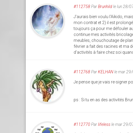
#112758
Par
Brunhild
le lun 28/
J'aurais bien voulu l'Aïkido, mais
mon contrat et 2) il est prolong
toujours ça pour me défouler a
continue mes activités bricolage
meubles, chouchoutage de plante
février a fait des racines et ma d
d'activités à faire chez soi quan
#112768
Par
KELHAN
le mar 29
Je pense que je vais re-signer p
ps : Si tu en as des activités Br
#112770
Par
lifeless
le mar 29/0