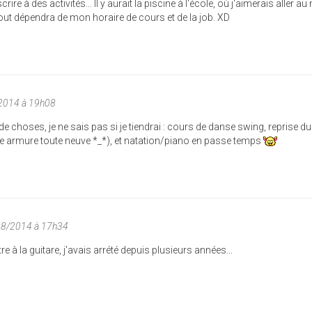
rire à des activités... Il y aurait la piscine à l'école, où j'aimerais aller a
out dépendra de mon horaire de cours et de la job. XD
/2014 à 19h08
de choses, je ne sais pas si je tiendrai : cours de danse swing, reprise d
elle armure toute neuve *_*), et natation/piano en passe temps
08/2014 à 17h34
e à la guitare, j'avais arrété depuis plusieurs années...