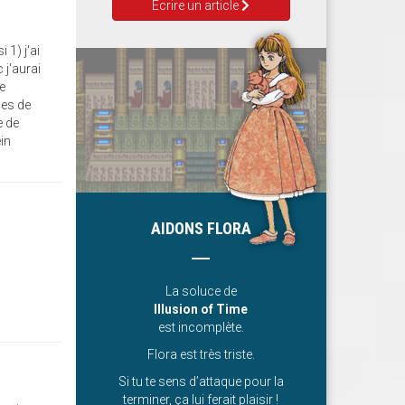
Ecrire un article
 1) j'ai
 j'aurai
je
ses de
e de
ein
AIDONS FLORA
La soluce de
Illusion of Time
est incomplète.
Flora est très triste.
Si tu te sens d’attaque pour la
terminer, ça lui ferait plaisir !