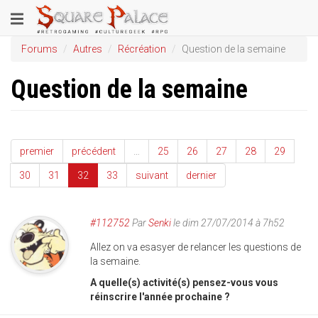
Aller
Toggle
au
contenu
navigation
Forums
Autres
Récréation
Question de la semaine
principal
Question de la semaine
premier
précédent
…
25
26
27
28
29
30
31
32
33
suivant
dernier
#112752
Par
Senki
le dim 27/07/2014 à 7h52
Allez on va esasyer de relancer les questions de
la semaine.
A quelle(s) activité(s) pensez-vous vous
réinscrire l'année prochaine ?