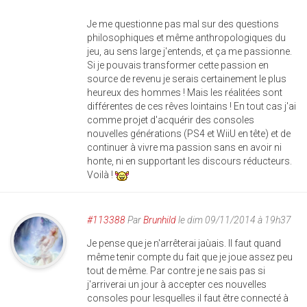
Je me questionne pas mal sur des questions
philosophiques et même anthropologiques du
jeu, au sens large j'entends, et ça me passionne.
Si je pouvais transformer cette passion en
source de revenu je serais certainement le plus
heureux des hommes ! Mais les réalitées sont
différentes de ces rêves lointains ! En tout cas j'ai
comme projet d'acquérir des consoles
nouvelles générations (PS4 et WiiU en tête) et de
continuer à vivre ma passion sans en avoir ni
honte, ni en supportant les discours réducteurs.
Voilà !
#113388
Par
Brunhild
le dim 09/11/2014 à 19h37
Je pense que je n'arrêterai jaùais. Il faut quand
même tenir compte du fait que je joue assez peu
tout de même. Par contre je ne sais pas si
j'arriverai un jour à accepter ces nouvelles
consoles pour lesquelles il faut être connecté à