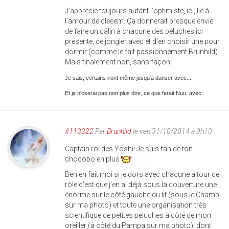
J'apprécie toujours autant l'optimiste, ici, lié à
l'amour de cleeem. Ça donnerait presque envie
de faire un câlin à chacune des peluches ici
présente, de jongler avec et d’en choisir une pour
dormir (comme le fait passionnément Brunhild).
Mais finalement non, sans façon.
Je sais, certains iront même jusqu'à danser avec...
Et je n'oserai pas non plus dire, ce que ferait Nuu, avec.
#113322
Par
Brunhild
le ven 31/10/2014 à 9h10
Captain roi des Yoshi! Je suis fan de ton
chocobo en plus
Ben en fait moi si je dors avec chacune à tour de
rôle c'est que j'en ai déjà sous la couverture une
énorme sur le côté gauche du lit (sous le Champi
sur ma photo) et toute une organisation très
scientifique de petites peluches à côté de mon
oreiller (à côté du Pampa sur ma photo), dont