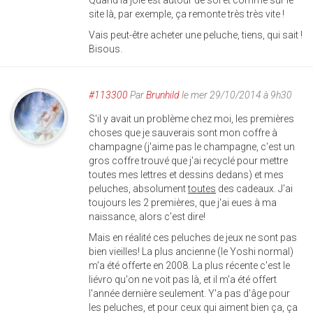
Quand la joie est autour de soi et comme sur le
site là, par exemple, ça remonte très très vite !
Vais peut-être acheter une peluche, tiens, qui sait !
Bisous.
#113300
Par
Brunhild
le mer 29/10/2014 à 9h30
S'il y avait un problème chez moi, les premières
choses que je sauverais sont mon coffre à
champagne (j'aime pas le champagne, c'est un
gros coffre trouvé que j'ai recyclé pour mettre
toutes mes lettres et dessins dedans) et mes
peluches, absolument
toutes
des cadeaux. J'ai
toujours les 2 premières, que j'ai eues à ma
naissance, alors c'est dire!
Mais en réalité ces peluches de jeux ne sont pas
bien vieilles! La plus ancienne (le Yoshi normal)
m'a été offerte en 2008. La plus récente c'est le
liévro qu'on ne voit pas là, et il m'a été offert
l'année dernière seulement. Y'a pas d'âge pour
les peluches, et pour ceux qui aiment bien ça, ça