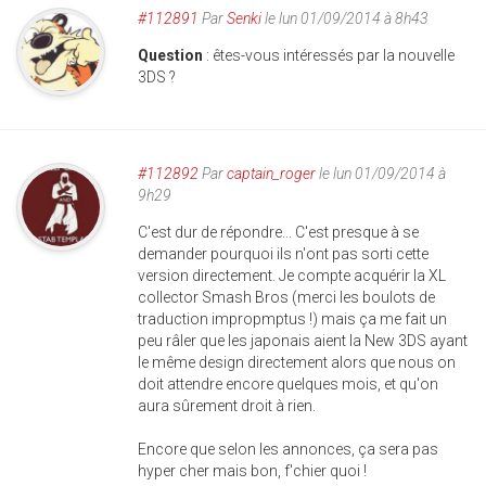
#112891
Par
Senki
le lun 01/09/2014 à 8h43
Question
: êtes-vous intéressés par la nouvelle
3DS ?
#112892
Par
captain_roger
le lun 01/09/2014 à
9h29
C'est dur de répondre... C'est presque à se
demander pourquoi ils n'ont pas sorti cette
version directement. Je compte acquérir la XL
collector Smash Bros (merci les boulots de
traduction impropmptus !) mais ça me fait un
peu râler que les japonais aient la New 3DS ayant
le même design directement alors que nous on
doit attendre encore quelques mois, et qu'on
aura sûrement droit à rien.
Encore que selon les annonces, ça sera pas
hyper cher mais bon, f'chier quoi !