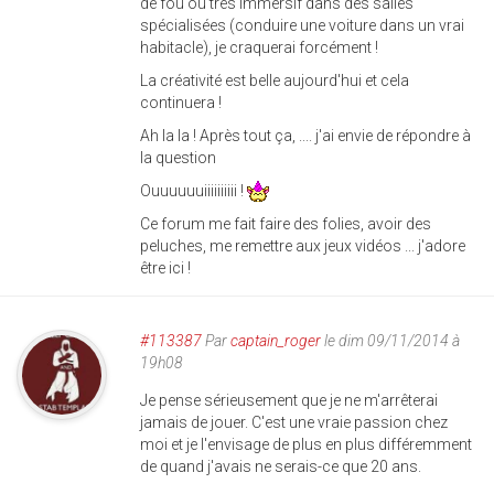
de fou ou très immersif dans des salles
spécialisées (conduire une voiture dans un vrai
habitacle), je craquerai forcément !
La créativité est belle aujourd'hui et cela
continuera !
Ah la la ! Après tout ça, .... j'ai envie de répondre à
la question
Ouuuuuuiiiiiiiiii !
Ce forum me fait faire des folies, avoir des
peluches, me remettre aux jeux vidéos ... j'adore
être ici !
#113387
Par
captain_roger
le dim 09/11/2014 à
19h08
Je pense sérieusement que je ne m'arrêterai
jamais de jouer. C'est une vraie passion chez
moi et je l'envisage de plus en plus différemment
de quand j'avais ne serais-ce que 20 ans.