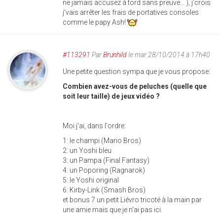
ne jamais accusez à tord sans preuve... ), j'crois
j'vais arrêter les frais de portatives consoles
comme le papy Ash!
#113291
Par
Brunhild
le mar 28/10/2014 à 17h40
Une petite question sympa que je vous propose:
Combien avez-vous de peluches (quelle que
soit leur taille) de jeux vidéo ?
Moi j'ai, dans l'ordre:
1: le champi (Mario Bros)
2: un Yoshi bleu
3: un Pampa (Final Fantasy)
4: un Poporing (Ragnarok)
5: le Yoshi original
6: Kirby-Link (Smash Bros)
et bonus 7 un petit Liévro tricoté à la main par
une amie mais que je n'ai pas ici.