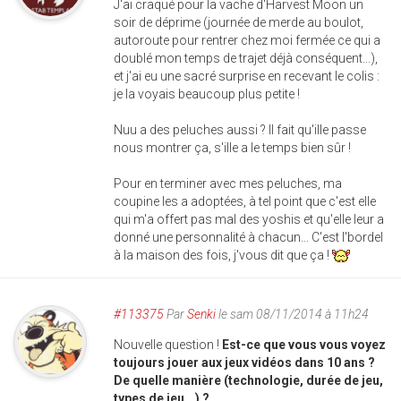
J'ai craqué pour la vache d'Harvest Moon un
soir de déprime (journée de merde au boulot,
autoroute pour rentrer chez moi fermée ce qui a
doublé mon temps de trajet déjà conséquent...),
et j'ai eu une sacré surprise en recevant le colis :
je la voyais beaucoup plus petite !
Nuu a des peluches aussi ? Il fait qu'ille passe
nous montrer ça, s'ille a le temps bien sûr !
Pour en terminer avec mes peluches, ma
coupine les a adoptées, à tel point que c'est elle
qui m'a offert pas mal des yoshis et qu'elle leur a
donné une personnalité à chacun... C'est l'bordel
à la maison des fois, j'vous dit que ça !
#113375
Par
Senki
le sam 08/11/2014 à 11h24
Nouvelle question !
Est-ce que vous vous voyez
toujours jouer aux jeux vidéos dans 10 ans ?
De quelle manière (technologie, durée de jeu,
types de jeu...) ?