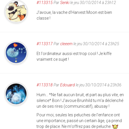
#113315
Par
Senki
le jeu 30/10/2014 à 23h12
J'avoue, la vache d'Harvest Moon est bien
classe !
#113317
Par
cleeem
le jeu 30/10/2014 à 23h25
Et l'ordinateur aussi est trop cool ! Je kiffe
vraiment ce sujet !
#113318
Par
Edouard
le jeu 30/10/2014 à 23h36
Hum... *Ne fait aucun bruit, et part au plus vite, en
silence* Bon ! J'avoue Brunhild tu m'a déclenché
un de ses rires (communicatif), abusay !
Pour moi, seules les peluches de l'enfance ont
une importance, passé un certain âge, ça prend
trop de place. Ne m'offrez pas de peluche.