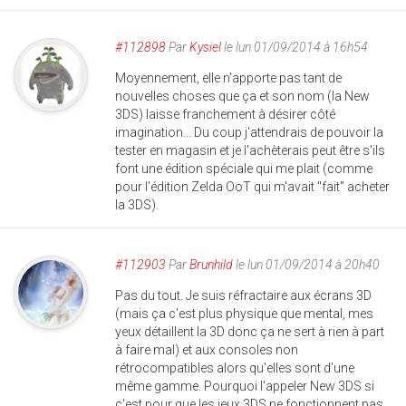
#112898
Par
Kysiel
le lun 01/09/2014 à 16h54
Moyennement, elle n'apporte pas tant de
nouvelles choses que ça et son nom (la New
3DS) laisse franchement à désirer côté
imagination... Du coup j'attendrais de pouvoir la
tester en magasin et je l'achèterais peut être s'ils
font une édition spéciale qui me plait (comme
pour l'édition Zelda OoT qui m'avait "fait" acheter
la 3DS).
#112903
Par
Brunhild
le lun 01/09/2014 à 20h40
Pas du tout. Je suis réfractaire aux écrans 3D
(mais ça c'est plus physique que mental, mes
yeux détaillent la 3D donc ça ne sert à rien à part
à faire mal) et aux consoles non
rétrocompatibles alors qu'elles sont d'une
même gamme. Pourquoi l'appeler New 3DS si
c'est pour que les jeux 3DS ne fonctionnent pas