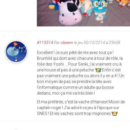
#113314
Par
cleeem
le jeu 30/10/2014 à 23h08
Excellent ! Je suis pété de rire avec tout ça !
Brunhild qui dort avec chacune à tour de rôle, la
folie des Yoshi ... Pour Senki, j'ai vraiment cru à
une house et pas à une peluche
Enfin c'est
pas vraiment une peluche ou alors il y en a 4 ! Un
bon moyen de pas se prendre la tête avec
l'informatique comme un adulte qui bosse
dedans, moi ça me va très bien !
Et ma préférée, c'est la vache d'Harvest Moon de
captain roger ! J'ai adoré ce jeu à l'époque sur
SNES ! Et les vaches sont trop mignones