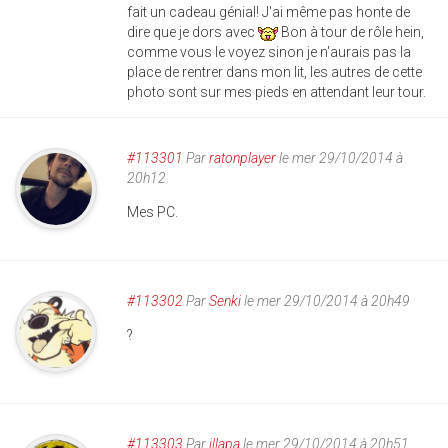
fait un cadeau génial! J'ai même pas honte de
dire que je dors avec
Bon à tour de rôle hein,
comme vous le voyez sinon je n'aurais pas la
place de rentrer dans mon lit, les autres de cette
photo sont sur mes pieds en attendant leur tour.
#113301
Par
ratonplayer
le mer 29/10/2014 à
20h12
Mes PC.
#113302
Par
Senki
le mer 29/10/2014 à 20h49
?
#113303
Par
illapa
le mer 29/10/2014 à 20h51