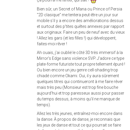
Bien sûr, un Secret of Mana ou Prince of Persia
"2D clasique" me tentera peut-être un jour sur
mobile s'il y a encore des améliorations dessus
et surtout des p'tites quêtes annexes par rapport
aux originaux. Faire un peu de neuf avec du vieux
! Allez les gars (et les filles !) qui développent,
faites-moi rêver !
Ah ouais, j'ai oublié le côté 3D très immersif à la
Mirror's Edge sans violence SVP. J'adore ce type
plate-forme futuriste tout propre tellement épuré !
Ou bien encore un jeu genre cell-shading trop
chiadé comme Okami. Oui, il y aura sûrement
quelques titres qui continueront à me faire rêver
mais très peu (Monsieur est trop fine bouche
aujourd'hui et trop paresseux aussi pour passer
du temps dessus, à moins qu'il ne manque de
temps).
Allez les très jeunes, entraînez-moi encore dans
la danse. À propos de danse, je reconnais que
les jeux de danse et tout ce qui pourrait se faire