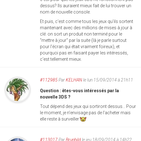
dessus? Ils auraient mieux fait de lui trouver un
nom de nouvelle console.
Et puis, c'est comme tous les jeux qu'ils sortent
maintenant avec des millions de mises à jour à
clé: on sort un produit non terminé pour le
"mettre à jour" par la suite (là je parle surtout
pour l'écran qui était vraiment foireux), et
pourquoi pas en faisant payer les intéressés,
c'est tellement mieux.
#112985
Par
KELHAN
le lun 15/09/2014 à 21h11
Question : êtes-vous intéressés par la
nouvelle 3DS ?
Tout dépend des jeux qui sortiront dessus... Pour
le moment, je n'envisage pas de l'acheter mais
elle reste à surveiller
#113017
Par
Brunhild
le jeu 18/09/2014 à 14h22