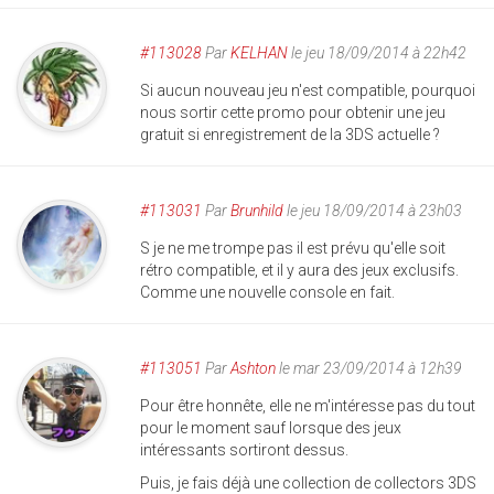
#113028
Par
KELHAN
le jeu 18/09/2014 à 22h42
Si aucun nouveau jeu n'est compatible, pourquoi
nous sortir cette promo pour obtenir une jeu
gratuit si enregistrement de la 3DS actuelle ?
#113031
Par
Brunhild
le jeu 18/09/2014 à 23h03
S je ne me trompe pas il est prévu qu'elle soit
rétro compatible, et il y aura des jeux exclusifs.
Comme une nouvelle console en fait.
#113051
Par
Ashton
le mar 23/09/2014 à 12h39
Pour être honnête, elle ne m'intéresse pas du tout
pour le moment sauf lorsque des jeux
intéressants sortiront dessus.
Puis, je fais déjà une collection de collectors 3DS