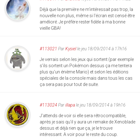
Déjà que la première ne m'intéressait pas trop, la
nouvelle non plus, même si l'écran est censé être
amélioré. Je préfère rester fidèle à ma bonne
vieille GBA!
#113021
Par
Kysiel
le jeu 18/09/2014 à 17h16
Je verrais selon les jeux qui sortent (par exemple
s'ils sortent un Pokémon dessus ça me tentera
plus qu'un énième Mario) et selon les éditions
spéciales de la console mais dans tous les cas
ça sera pas pour tout de suite.
#113024
Par
illapa
le jeu 18/09/2014 à 19h16
J'attends de voir si elle sera rétrocompatible,
après je sais qu'il y aura un remake de Xenoblade
dessus et déjà rien que ça, je le trouve
intéressant. A voir pour le reste du coup.