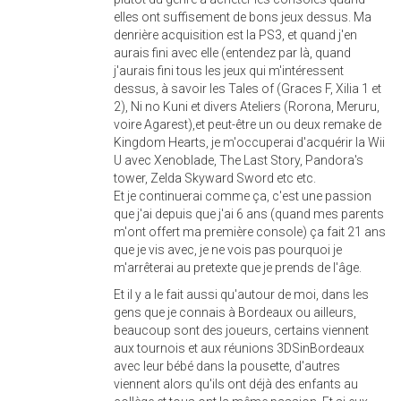
elles ont suffisement de bons jeux dessus. Ma
denrière acquisition est la PS3, et quand j'en
aurais fini avec elle (entendez par là, quand
j'aurais fini tous les jeux qui m'intéressent
dessus, à savoir les Tales of (Graces F, Xilia 1 et
2), Ni no Kuni et divers Ateliers (Rorona, Meruru,
voire Agarest),et peut-être un ou deux remake de
Kingdom Hearts, je m'occuperai d'acquérir la Wii
U avec Xenoblade, The Last Story, Pandora's
tower, Zelda Skyward Sword etc etc.
Et je continuerai comme ça, c'est une passion
que j'ai depuis que j'ai 6 ans (quand mes parents
m'ont offert ma première console) ça fait 21 ans
que je vis avec, je ne vois pas pourquoi je
m'arrêterai au pretexte que je prends de l'âge.
Et il y a le fait aussi qu'autour de moi, dans les
gens que je connais à Bordeaux ou ailleurs,
beaucoup sont des joueurs, certains viennent
aux tournois et aux réunions 3DSinBordeaux
avec leur bébé dans la pousette, d'autres
viennent alors qu'ils ont déjà des enfants au