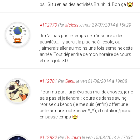
ps : Si tu en as des activités Brunhild. Bon ça
#112770
Par
lifeless
le mar 29/07/2014 à 15h29
Je n'ai pas pris le temps de m'inscrire à des
activités... Il y aurait la piscine à l'école, où
j'aimerais aller au moins une fois semaine cette
année. Tout dépendra de mon horaire de cours
et de la job. XD
#112781
Par
Senki
le ven 01/08/2014 à 19h08
Pour ma part j'ai prévu pas mal de choses, je ne
sais pas si je tiendrai : cours de danse swing,
reprise du kendo (je me suis (enfin) offert une
belle armure toute neuve *_*), et natation/piano
en passe temps
#112832
Par
D-Lirium
le ven 15/08/2014 à 17h34