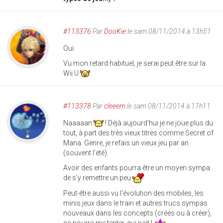
#113376
Par
DooKie
le sam 08/11/2014 à 13h51
Oui
Vu mon retard habituel, je serai peut être sur la
Wii U
#113378
Par
cleeem
le sam 08/11/2014 à 17h11
Naaaaan
! Déjà aujourd'hui je ne joue plus du
tout, à part des très vieux titres comme Secret of
Mana. Genre, je refais un vieux jeu par an
(souvent l'été).
Avoir des enfants pourra être un moyen sympa
de s'y remettre un peu
Peut-être aussi vu l'évolution des mobiles, les
minis jeux dans le train et autres trucs sympas
nouveaux dans les concepts (créés ou à créer),
ça pourra me tenter, qui sait !