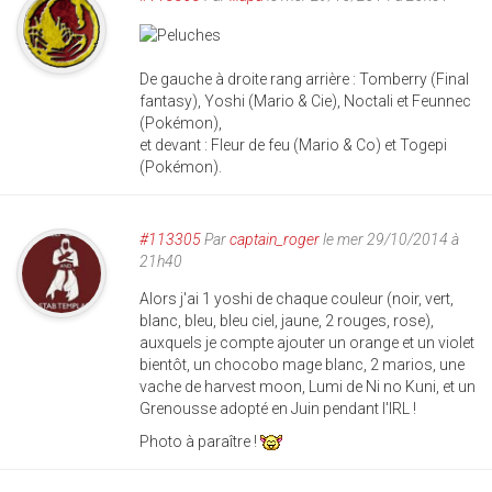
De gauche à droite rang arrière : Tomberry (Final
fantasy), Yoshi (Mario & Cie), Noctali et Feunnec
(Pokémon),
et devant : Fleur de feu (Mario & Co) et Togepi
(Pokémon).
#113305
Par
captain_roger
le mer 29/10/2014 à
21h40
Alors j'ai 1 yoshi de chaque couleur (noir, vert,
blanc, bleu, bleu ciel, jaune, 2 rouges, rose),
auxquels je compte ajouter un orange et un violet
bientôt, un chocobo mage blanc, 2 marios, une
vache de harvest moon, Lumi de Ni no Kuni, et un
Grenousse adopté en Juin pendant l'IRL !
Photo à paraître !