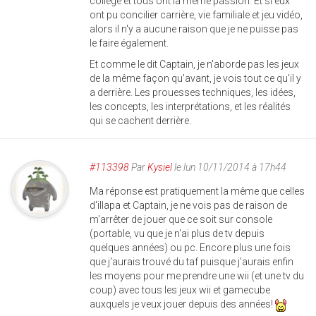
collège et tous ont la même passion. Et si eux
ont pu concilier carrière, vie familiale et jeu vidéo,
alors il n'y a aucune raison que je ne puisse pas
le faire également.
Et comme le dit Captain, je n'aborde pas les jeux
de la même façon qu'avant, je vois tout ce qu'il y
a derrière. Les prouesses techniques, les idées,
les concepts, les interprétations, et les réalités
qui se cachent derrière.
#113398
Par
Kysiel
le lun 10/11/2014 à 17h44
Ma réponse est pratiquement la même que celles
d'illapa et Captain, je ne vois pas de raison de
m'arrêter de jouer que ce soit sur console
(portable, vu que je n'ai plus de tv depuis
quelques années) ou pc. Encore plus une fois
que j'aurais trouvé du taf puisque j'aurais enfin
les moyens pour me prendre une wii (et une tv du
coup) avec tous les jeux wii et gamecube
auxquels je veux jouer depuis des années!