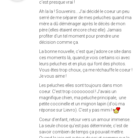
c'est presque vrai !
Ah la la ! Souvenirs... J'ai décidé le coeur un peu
serré de me séparer de mes peluches quand ma
mère a dû déménager après le décès de mon
père (elles étaient encore chez elle). Jamais
profiter d'un tel moment pour prendre une
décision comme ça.
La bonne nouvelle, c'est que j'adore ce site dans
ces moments là, quand je vois certains ici avec
leurs peluches et en plus qui font des photos.
Vous êtes trop choux, ça me réchauffe le coeur !
Je vous aime !
Les peluches elles sont toujours dans mon
coeur. C'est trop coooooool ! J'avais un
magnifique chien, ma peluche principale, une
petite coccinelle et un mignon lapin (d'où ma
réponse sur Lievro). C'est y pas mimi !
Coeur d'enfant, retour vers un amour immense.
La seule chose qu'est pas déterminée, c'est de
savoir combien de temps ça pouvait mettre.