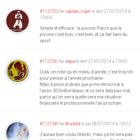
#112755
Par
captain_roger
le dim 27/07/2014 à
12h04
Simple et efficace : la piscine. Parce que la
piscine c'est bon, c'est bien, et ça fait faire du
sport.
#112756
Par
illapa
le dim 27/07/2014 à 15h05
Oulà, on n'est qu'en milieu d'année, c'est trop tôt
pour penser à l'année prochaine...
Mais à priori je dirais que je me réinscrirai à
l'asso 3DSinBordeaux, et ce sera déjà pas mal,
parce qu'on verra quelle sera ma situation
financière et professionnelle l'an prochain.
#112758
Par
Brunhild
le lun 28/07/2014 à 12h12
J'aurais bien voulu l'Aïkido, mais ça ne sera pas