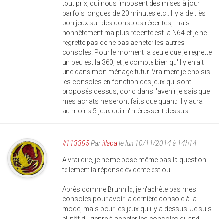
tout prix, qui nous imposent des mises à jour
parfois longues de 20 minutes etc.. Il y a de très
bon jeux sur des consoles récentes, mais
honnêtement ma plus récente est la N64 et je ne
regrette pas de ne pas acheter les autres
consoles. Pour le moment la seule que je regrette
un peu est la 360, et je compte bien qu'il y en ait
une dans mon ménage futur. Vraiment je choisis
les consoles en fonction des jeux qui sont
proposés dessus, donc dans l'avenir je sais que
mes achats ne seront faits que quand il y aura
au moins 5 jeux qui m'intéressent dessus.
#113395
Par
illapa
le lun 10/11/2014 à 14h14
A vrai dire, je ne me pose même pas la question
tellement la réponse évidente est oui.
Après comme Brunhild, je n'achète pas mes
consoles pour avoir la dernière console à la
mode, mais pour les jeux qu'il y a dessus. Je suis
plutôt du genre à acheter les consoles quand