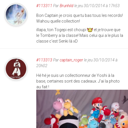
#113311
Par
Brunhild
le jeu 30/10/2014 à 17h53
Bon Captain je crois que tu bas tous les records!
Wahou quelle collection!
illapa, ton Togepi est choupi
et je trouve que
le Tomberry a la classe! Mais celui qui a le plus la
classe c'est Senki là xD
#113313
Par
captain_roger
le jeu 30/10/2014 à
20h02
Hé hé je suis un collectionneur de Yoshi à la
base, certaines sont des cadeaux. J'ai la photo
au fait !