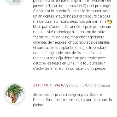
possible à la reprise en septembre... Peut-être en
janvier si 1) j'ai mon contrat et 2) il est prolongé.
Sinon je suis inscrite à une salle de muscu pour
un an depuis mai, donc j'aurai toujours ça pour
me défouler au moins deux fois par semaine
Mais pas d'asso cette année, et puis je continue
mes activités bricolage à la maison de toute
façon: reliure, couture, réparations/peinture
diverses de meubles, chouchoutage de plantes
et surtout tests de plantations (j'ai trop adoré
quand une grande rose de février a fait des
racines et ma déjà donné un petit rosier avec
deux belles fleurs en juin)... Y'a toujours plein
d'activités à faire chez soi quand on y pense !
#112768
Par
KELHAN
le mar 29/07/2014 à 6h58
Je pense que je vais re-signer pour Square
Palace. Sinon, normalement, il y aura toujours la
picine.