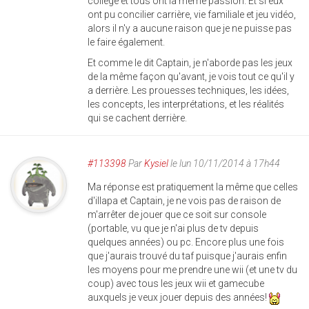
collège et tous ont la même passion. Et si eux
ont pu concilier carrière, vie familiale et jeu vidéo,
alors il n'y a aucune raison que je ne puisse pas
le faire également.
Et comme le dit Captain, je n'aborde pas les jeux
de la même façon qu'avant, je vois tout ce qu'il y
a derrière. Les prouesses techniques, les idées,
les concepts, les interprétations, et les réalités
qui se cachent derrière.
#113398
Par
Kysiel
le lun 10/11/2014 à 17h44
Ma réponse est pratiquement la même que celles
d'illapa et Captain, je ne vois pas de raison de
m'arrêter de jouer que ce soit sur console
(portable, vu que je n'ai plus de tv depuis
quelques années) ou pc. Encore plus une fois
que j'aurais trouvé du taf puisque j'aurais enfin
les moyens pour me prendre une wii (et une tv du
coup) avec tous les jeux wii et gamecube
auxquels je veux jouer depuis des années!