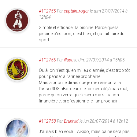
#112755
Par
captain_roger
le dim 27/07/2014 à
12h04
Simple et efficace : la piscine. Parce que la
piscine c'est bon, c'est bien, et ça fait faire du
sport.
#112756
Par
illapa
le dim 27/07/2014 à 15h05
Oulà, on n'est qu'en milieu d'année, c'est trop tôt
pour penser à l'année prochaine...
Mais à priori je dirais que je me réinscrirai à
l'asso 3DSinBordeaux, et ce sera déjà pas mal,
parce qu'on verra quelle sera ma situation
financière et professionnelle l'an prochain.
#112758
Par
Brunhild
le lun 28/07/2014 à 12h12
J'aurais bien voulu l'Aïkido, mais ça ne sera pas