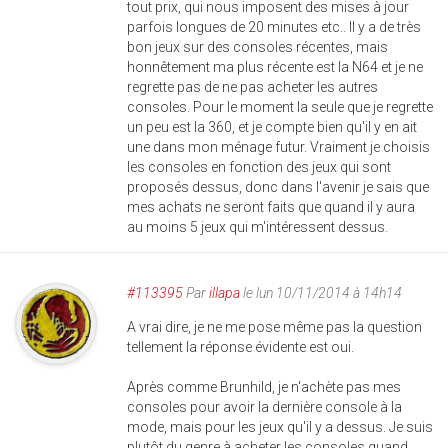
tout prix, qui nous imposent des mises à jour
parfois longues de 20 minutes etc.. Il y a de très
bon jeux sur des consoles récentes, mais
honnêtement ma plus récente est la N64 et je ne
regrette pas de ne pas acheter les autres
consoles. Pour le moment la seule que je regrette
un peu est la 360, et je compte bien qu'il y en ait
une dans mon ménage futur. Vraiment je choisis
les consoles en fonction des jeux qui sont
proposés dessus, donc dans l'avenir je sais que
mes achats ne seront faits que quand il y aura
au moins 5 jeux qui m'intéressent dessus.
#113395
Par
illapa
le lun 10/11/2014 à 14h14
A vrai dire, je ne me pose même pas la question
tellement la réponse évidente est oui.
Après comme Brunhild, je n'achète pas mes
consoles pour avoir la dernière console à la
mode, mais pour les jeux qu'il y a dessus. Je suis
plutôt du genre à acheter les consoles quand