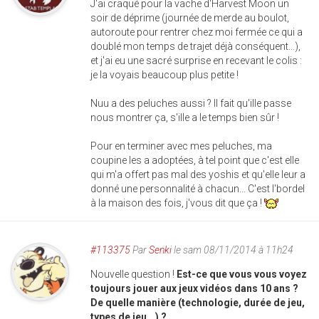
J'ai craqué pour la vache d'Harvest Moon un
soir de déprime (journée de merde au boulot,
autoroute pour rentrer chez moi fermée ce qui a
doublé mon temps de trajet déjà conséquent...),
et j'ai eu une sacré surprise en recevant le colis :
je la voyais beaucoup plus petite !
Nuu a des peluches aussi ? Il fait qu'ille passe
nous montrer ça, s'ille a le temps bien sûr !
Pour en terminer avec mes peluches, ma
coupine les a adoptées, à tel point que c'est elle
qui m'a offert pas mal des yoshis et qu'elle leur a
donné une personnalité à chacun... C'est l'bordel
à la maison des fois, j'vous dit que ça !
#113375
Par
Senki
le sam 08/11/2014 à 11h24
Nouvelle question !
Est-ce que vous vous voyez
toujours jouer aux jeux vidéos dans 10 ans ?
De quelle manière (technologie, durée de jeu,
types de jeu...) ?