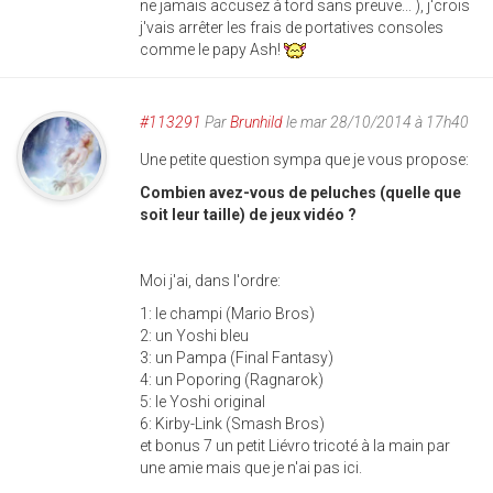
ne jamais accusez à tord sans preuve... ), j'crois
j'vais arrêter les frais de portatives consoles
comme le papy Ash!
#113291
Par
Brunhild
le mar 28/10/2014 à 17h40
Une petite question sympa que je vous propose:
Combien avez-vous de peluches (quelle que
soit leur taille) de jeux vidéo ?
Moi j'ai, dans l'ordre:
1: le champi (Mario Bros)
2: un Yoshi bleu
3: un Pampa (Final Fantasy)
4: un Poporing (Ragnarok)
5: le Yoshi original
6: Kirby-Link (Smash Bros)
et bonus 7 un petit Liévro tricoté à la main par
une amie mais que je n'ai pas ici.