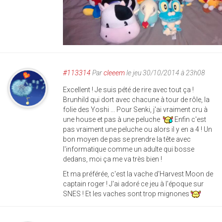
#113314
Par
cleeem
le jeu 30/10/2014 à 23h08
Excellent ! Je suis pété de rire avec tout ça !
Brunhild qui dort avec chacune à tour de rôle, la
folie des Yoshi ... Pour Senki, j'ai vraiment cru à
une house et pas à une peluche
Enfin c'est
pas vraiment une peluche ou alors il y en a 4 ! Un
bon moyen de pas se prendre la tête avec
l'informatique comme un adulte qui bosse
dedans, moi ça me va très bien !
Et ma préférée, c'est la vache d'Harvest Moon de
captain roger ! J'ai adoré ce jeu à l'époque sur
SNES ! Et les vaches sont trop mignones