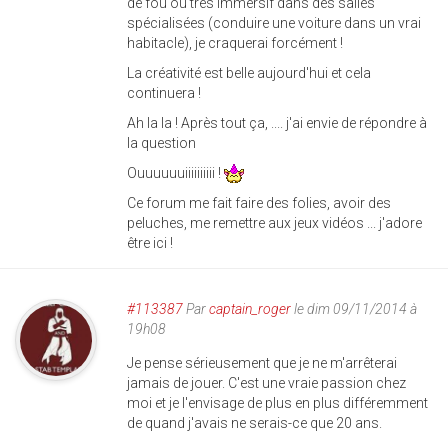
de fou ou très immersif dans des salles
spécialisées (conduire une voiture dans un vrai
habitacle), je craquerai forcément !
La créativité est belle aujourd'hui et cela
continuera !
Ah la la ! Après tout ça, .... j'ai envie de répondre à
la question
Ouuuuuuiiiiiiiiii !
Ce forum me fait faire des folies, avoir des
peluches, me remettre aux jeux vidéos ... j'adore
être ici !
#113387
Par
captain_roger
le dim 09/11/2014 à
19h08
Je pense sérieusement que je ne m'arrêterai
jamais de jouer. C'est une vraie passion chez
moi et je l'envisage de plus en plus différemment
de quand j'avais ne serais-ce que 20 ans.