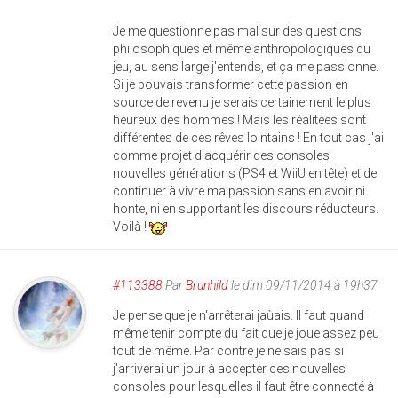
Je me questionne pas mal sur des questions
philosophiques et même anthropologiques du
jeu, au sens large j'entends, et ça me passionne.
Si je pouvais transformer cette passion en
source de revenu je serais certainement le plus
heureux des hommes ! Mais les réalitées sont
différentes de ces rêves lointains ! En tout cas j'ai
comme projet d'acquérir des consoles
nouvelles générations (PS4 et WiiU en tête) et de
continuer à vivre ma passion sans en avoir ni
honte, ni en supportant les discours réducteurs.
Voilà !
#113388
Par
Brunhild
le dim 09/11/2014 à 19h37
Je pense que je n'arrêterai jaùais. Il faut quand
même tenir compte du fait que je joue assez peu
tout de même. Par contre je ne sais pas si
j'arriverai un jour à accepter ces nouvelles
consoles pour lesquelles il faut être connecté à