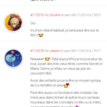
#113376
Par
DooKie
le sam 08/11/2014 à 13h51
Oui
Vu mon retard habituel, je serai peut être sur la
Wii U
#113378
Par
cleeem
le sam 08/11/2014 à 17h11
Naaaaan
! Déjà aujourd'hui je ne joue plus du
tout, à part des très vieux titres comme Secret of
Mana. Genre, je refais un vieux jeu par an
(souvent l'été).
Avoir des enfants pourra être un moyen sympa
de s'y remettre un peu
Peut-être aussi vu l'évolution des mobiles, les
minis jeux dans le train et autres trucs sympas
nouveaux dans les concepts (créés ou à créer),
ça pourra me tenter, qui sait !