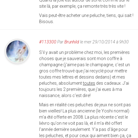
Quand la joie est autour de soi et comme sur le
site là, par exemple, ça remonte très très vite !
Vais peut-être acheter une peluche, tiens, qui sait !
Bisous.
#113300
Par
Brunhild
le mer 29/10/2014 à 9h30
S'il y avait un problème chez moi, les premières
choses que je sauverais sont mon coffre à
champagne (j'aime pas le champagne, c'est un
gros coffre trouvé que j'ai recyclé pour mettre
toutes mes lettres et dessins dedans) et mes
peluches, absolument
toutes
des cadeaux. J'ai
toujours les 2 premières, que j'ai eues à ma
naissance, alors c'est dire!
Mais en réalité ces peluches de jeux ne sont pas
bien vieilles! La plus ancienne (le Yoshi normal)
m'a été offerte en 2008. La plus récente c'est le
liévro qu'on ne voit pas là, et il m'a été offert
l'année dernière seulement. Y'a pas d'âge pour
les peluches, et pour ceux qui aiment bien ça, ça