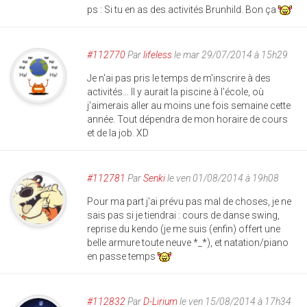
ps : Si tu en as des activités Brunhild. Bon ça
#112770
Par
lifeless
le mar 29/07/2014 à 15h29
Je n'ai pas pris le temps de m'inscrire à des
activités... Il y aurait la piscine à l'école, où
j'aimerais aller au moins une fois semaine cette
année. Tout dépendra de mon horaire de cours
et de la job. XD
#112781
Par
Senki
le ven 01/08/2014 à 19h08
Pour ma part j'ai prévu pas mal de choses, je ne
sais pas si je tiendrai : cours de danse swing,
reprise du kendo (je me suis (enfin) offert une
belle armure toute neuve *_*), et natation/piano
en passe temps
#112832
Par
D-Lirium
le ven 15/08/2014 à 17h34