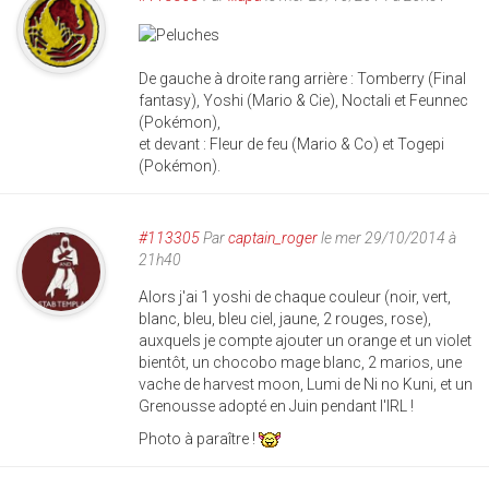
De gauche à droite rang arrière : Tomberry (Final
fantasy), Yoshi (Mario & Cie), Noctali et Feunnec
(Pokémon),
et devant : Fleur de feu (Mario & Co) et Togepi
(Pokémon).
#113305
Par
captain_roger
le mer 29/10/2014 à
21h40
Alors j'ai 1 yoshi de chaque couleur (noir, vert,
blanc, bleu, bleu ciel, jaune, 2 rouges, rose),
auxquels je compte ajouter un orange et un violet
bientôt, un chocobo mage blanc, 2 marios, une
vache de harvest moon, Lumi de Ni no Kuni, et un
Grenousse adopté en Juin pendant l'IRL !
Photo à paraître !