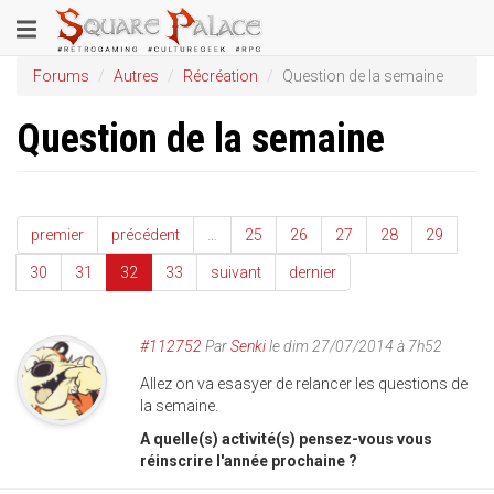
Aller
Toggle
au
contenu
navigation
Forums
Autres
Récréation
Question de la semaine
principal
Question de la semaine
premier
précédent
…
25
26
27
28
29
30
31
32
33
suivant
dernier
#112752
Par
Senki
le dim 27/07/2014 à 7h52
Allez on va esasyer de relancer les questions de
la semaine.
A quelle(s) activité(s) pensez-vous vous
réinscrire l'année prochaine ?