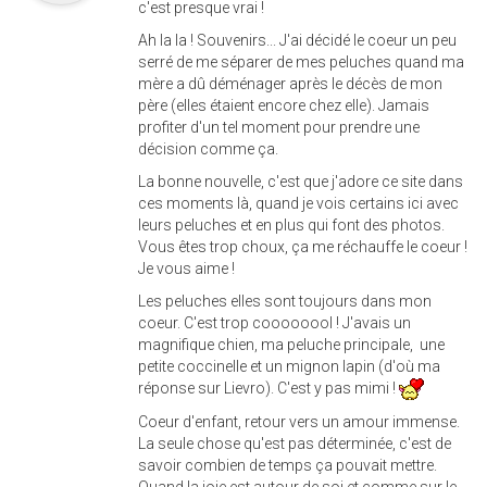
c'est presque vrai !
Ah la la ! Souvenirs... J'ai décidé le coeur un peu
serré de me séparer de mes peluches quand ma
mère a dû déménager après le décès de mon
père (elles étaient encore chez elle). Jamais
profiter d'un tel moment pour prendre une
décision comme ça.
La bonne nouvelle, c'est que j'adore ce site dans
ces moments là, quand je vois certains ici avec
leurs peluches et en plus qui font des photos.
Vous êtes trop choux, ça me réchauffe le coeur !
Je vous aime !
Les peluches elles sont toujours dans mon
coeur. C'est trop coooooool ! J'avais un
magnifique chien, ma peluche principale, une
petite coccinelle et un mignon lapin (d'où ma
réponse sur Lievro). C'est y pas mimi !
Coeur d'enfant, retour vers un amour immense.
La seule chose qu'est pas déterminée, c'est de
savoir combien de temps ça pouvait mettre.