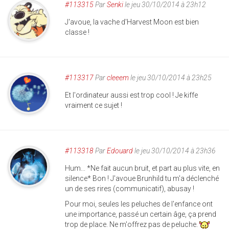
#113315
Par
Senki
le jeu 30/10/2014 à 23h12
J'avoue, la vache d'Harvest Moon est bien
classe !
#113317
Par
cleeem
le jeu 30/10/2014 à 23h25
Et l'ordinateur aussi est trop cool ! Je kiffe
vraiment ce sujet !
#113318
Par
Edouard
le jeu 30/10/2014 à 23h36
Hum... *Ne fait aucun bruit, et part au plus vite, en
silence* Bon ! J'avoue Brunhild tu m'a déclenché
un de ses rires (communicatif), abusay !
Pour moi, seules les peluches de l'enfance ont
une importance, passé un certain âge, ça prend
trop de place. Ne m'offrez pas de peluche.