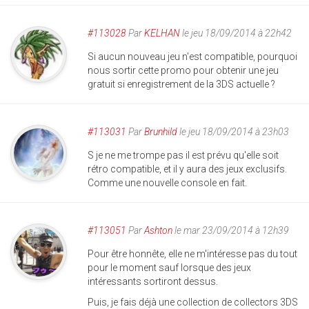
#113028
Par
KELHAN
le jeu 18/09/2014 à 22h42
Si aucun nouveau jeu n'est compatible, pourquoi
nous sortir cette promo pour obtenir une jeu
gratuit si enregistrement de la 3DS actuelle ?
#113031
Par
Brunhild
le jeu 18/09/2014 à 23h03
S je ne me trompe pas il est prévu qu'elle soit
rétro compatible, et il y aura des jeux exclusifs.
Comme une nouvelle console en fait.
#113051
Par
Ashton
le mar 23/09/2014 à 12h39
Pour être honnête, elle ne m'intéresse pas du tout
pour le moment sauf lorsque des jeux
intéressants sortiront dessus.
Puis, je fais déjà une collection de collectors 3DS