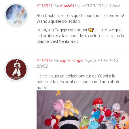
#113311
Par
Brunhild
le jeu 30/10/2014 à 17h53
Bon Captain je crois que tu bas tous les records!
Wahou quelle collection!
illapa, ton Togepi est choupi
et je trouve que
le Tomberry a la classe! Mais celui qui a le plus la
classe c'est Senki là xD
#113313
Par
captain_roger
le jeu 30/10/2014 à
20h02
Hé hé je suis un collectionneur de Yoshi à la
base, certaines sont des cadeaux. J'ai la photo
au fait !