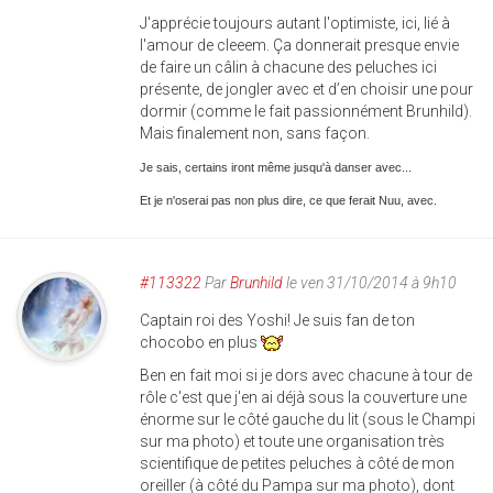
J'apprécie toujours autant l'optimiste, ici, lié à
l'amour de cleeem. Ça donnerait presque envie
de faire un câlin à chacune des peluches ici
présente, de jongler avec et d’en choisir une pour
dormir (comme le fait passionnément Brunhild).
Mais finalement non, sans façon.
Je sais, certains iront même jusqu'à danser avec...
Et je n'oserai pas non plus dire, ce que ferait Nuu, avec.
#113322
Par
Brunhild
le ven 31/10/2014 à 9h10
Captain roi des Yoshi! Je suis fan de ton
chocobo en plus
Ben en fait moi si je dors avec chacune à tour de
rôle c'est que j'en ai déjà sous la couverture une
énorme sur le côté gauche du lit (sous le Champi
sur ma photo) et toute une organisation très
scientifique de petites peluches à côté de mon
oreiller (à côté du Pampa sur ma photo), dont