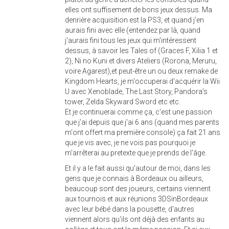
elles ont suffisement de bons jeux dessus. Ma
denrière acquisition est la PS3, et quand j'en
aurais fini avec elle (entendez par là, quand
j'aurais fini tous les jeux qui m'intéressent
dessus, à savoir les Tales of (Graces F, Xilia 1 et
2), Ni no Kuni et divers Ateliers (Rorona, Meruru,
voire Agarest),et peut-être un ou deux remake de
Kingdom Hearts, je m'occuperai d'acquérir la Wii
U avec Xenoblade, The Last Story, Pandora's
tower, Zelda Skyward Sword etc etc.
Et je continuerai comme ça, c'est une passion
que j'ai depuis que j'ai 6 ans (quand mes parents
m'ont offert ma première console) ça fait 21 ans
que je vis avec, je ne vois pas pourquoi je
m'arrêterai au pretexte que je prends de l'âge.
Et il y a le fait aussi qu'autour de moi, dans les
gens que je connais à Bordeaux ou ailleurs,
beaucoup sont des joueurs, certains viennent
aux tournois et aux réunions 3DSinBordeaux
avec leur bébé dans la pousette, d'autres
viennent alors qu'ils ont déjà des enfants au