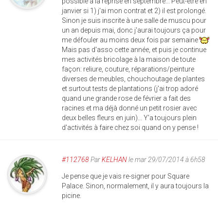
possible à la reprise en septembre... Peut-être en
janvier si 1) j'ai mon contrat et 2) il est prolongé.
Sinon je suis inscrite à une salle de muscu pour
un an depuis mai, donc j'aurai toujours ça pour
me défouler au moins deux fois par semaine
Mais pas d'asso cette année, et puis je continue
mes activités bricolage à la maison de toute
façon: reliure, couture, réparations/peinture
diverses de meubles, chouchoutage de plantes
et surtout tests de plantations (j'ai trop adoré
quand une grande rose de février a fait des
racines et ma déjà donné un petit rosier avec
deux belles fleurs en juin)... Y'a toujours plein
d'activités à faire chez soi quand on y pense !
#112768
Par
KELHAN
le mar 29/07/2014 à 6h58
Je pense que je vais re-signer pour Square
Palace. Sinon, normalement, il y aura toujours la
picine.