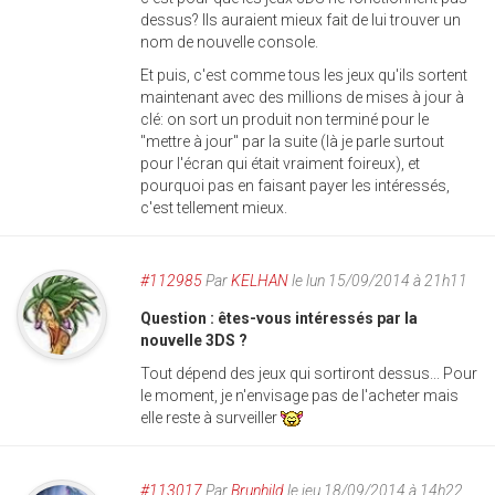
dessus? Ils auraient mieux fait de lui trouver un
nom de nouvelle console.
Et puis, c'est comme tous les jeux qu'ils sortent
maintenant avec des millions de mises à jour à
clé: on sort un produit non terminé pour le
"mettre à jour" par la suite (là je parle surtout
pour l'écran qui était vraiment foireux), et
pourquoi pas en faisant payer les intéressés,
c'est tellement mieux.
#112985
Par
KELHAN
le lun 15/09/2014 à 21h11
Question : êtes-vous intéressés par la
nouvelle 3DS ?
Tout dépend des jeux qui sortiront dessus... Pour
le moment, je n'envisage pas de l'acheter mais
elle reste à surveiller
#113017
Par
Brunhild
le jeu 18/09/2014 à 14h22