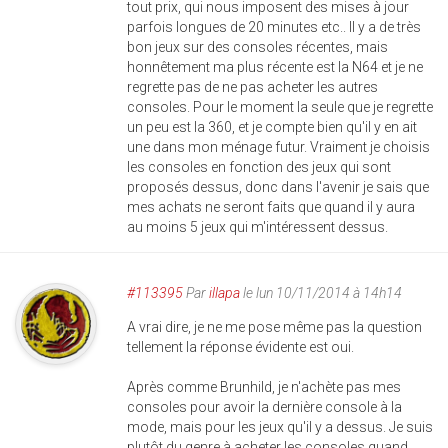
tout prix, qui nous imposent des mises à jour
parfois longues de 20 minutes etc.. Il y a de très
bon jeux sur des consoles récentes, mais
honnêtement ma plus récente est la N64 et je ne
regrette pas de ne pas acheter les autres
consoles. Pour le moment la seule que je regrette
un peu est la 360, et je compte bien qu'il y en ait
une dans mon ménage futur. Vraiment je choisis
les consoles en fonction des jeux qui sont
proposés dessus, donc dans l'avenir je sais que
mes achats ne seront faits que quand il y aura
au moins 5 jeux qui m'intéressent dessus.
#113395
Par
illapa
le lun 10/11/2014 à 14h14
A vrai dire, je ne me pose même pas la question
tellement la réponse évidente est oui.
Après comme Brunhild, je n'achète pas mes
consoles pour avoir la dernière console à la
mode, mais pour les jeux qu'il y a dessus. Je suis
plutôt du genre à acheter les consoles quand