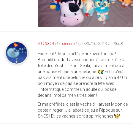
#113314
Par
cleeem
le jeu 30/10/2014 à 23h08
Excellent ! Je suis pété de rire avec tout ça !
Brunhild qui dort avec chacune à tour de rôle, la
folie des Yoshi ... Pour Senki, j'ai vraiment cru à
une house et pas à une peluche
Enfin c'est
pas vraiment une peluche ou alors il y en a 4 ! Un
bon moyen de pas se prendre la tête avec
l'informatique comme un adulte qui bosse
dedans, moi ça me va très bien !
Et ma préférée, c'est la vache d'Harvest Moon de
captain roger ! J'ai adoré ce jeu à l'époque sur
SNES ! Et les vaches sont trop mignones