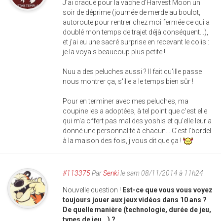
J'ai craqué pour la vache d'Harvest Moon un
soir de déprime (journée de merde au boulot,
autoroute pour rentrer chez moi fermée ce qui a
doublé mon temps de trajet déjà conséquent...),
et j'ai eu une sacré surprise en recevant le colis :
je la voyais beaucoup plus petite !
Nuu a des peluches aussi ? Il fait qu'ille passe
nous montrer ça, s'ille a le temps bien sûr !
Pour en terminer avec mes peluches, ma
coupine les a adoptées, à tel point que c'est elle
qui m'a offert pas mal des yoshis et qu'elle leur a
donné une personnalité à chacun... C'est l'bordel
à la maison des fois, j'vous dit que ça !
#113375
Par
Senki
le sam 08/11/2014 à 11h24
Nouvelle question !
Est-ce que vous vous voyez
toujours jouer aux jeux vidéos dans 10 ans ?
De quelle manière (technologie, durée de jeu,
types de jeu...) ?