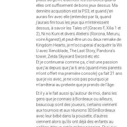
elles ont suffisement de bons jeux dessus. Ma
denrière acquisition est la PS3, et quand j'en
aurais fini avec elle (entendez par là, quand
j'aurais fini tous les jeux qui m'intéressent
dessus, à savoir les Tales of (Graces F, Xilia 1 et
2), Ni no Kuni et divers Ateliers (Rorona, Meruru,
voire Agarest),et peut-être un ou deux remake de
Kingdom Hearts, je m'occuperai d'acquérir la Wii
U avec Xenoblade, The Last Story, Pandora's
tower, Zelda Skyward Sword etc etc.
Et je continuerai comme ça, c'est une passion
que j'ai depuis que j'ai 6 ans (quand mes parents
m'ont offert ma première console) ça fait 21 ans
que je vis avec, je ne vois pas pourquoi je
m'arrêterai au pretexte que je prends de l'âge.
Et il y a le fait aussi qu'autour de moi, dans les
gens que je connais à Bordeaux ou ailleurs,
beaucoup sont des joueurs, certains viennent
aux tournois et aux réunions 3DSinBordeaux
avec leur bébé dans la pousette, d'autres
viennent alors qu'ils ont déjà des enfants au