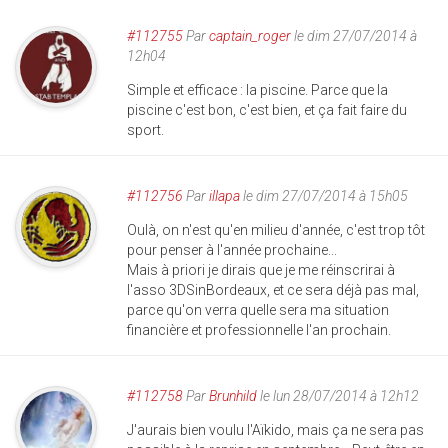
#112755
Par
captain_roger
le dim 27/07/2014 à
12h04
Simple et efficace : la piscine. Parce que la
piscine c'est bon, c'est bien, et ça fait faire du
sport.
#112756
Par
illapa
le dim 27/07/2014 à 15h05
Oulà, on n'est qu'en milieu d'année, c'est trop tôt
pour penser à l'année prochaine...
Mais à priori je dirais que je me réinscrirai à
l'asso 3DSinBordeaux, et ce sera déjà pas mal,
parce qu'on verra quelle sera ma situation
financière et professionnelle l'an prochain.
#112758
Par
Brunhild
le lun 28/07/2014 à 12h12
J'aurais bien voulu l'Aïkido, mais ça ne sera pas