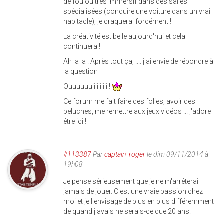
de fou ou très immersif dans des salles
spécialisées (conduire une voiture dans un vrai
habitacle), je craquerai forcément !
La créativité est belle aujourd'hui et cela
continuera !
Ah la la ! Après tout ça, .... j'ai envie de répondre à
la question
Ouuuuuuiiiiiiiiii !
Ce forum me fait faire des folies, avoir des
peluches, me remettre aux jeux vidéos ... j'adore
être ici !
#113387
Par
captain_roger
le dim 09/11/2014 à
19h08
Je pense sérieusement que je ne m'arrêterai
jamais de jouer. C'est une vraie passion chez
moi et je l'envisage de plus en plus différemment
de quand j'avais ne serais-ce que 20 ans.