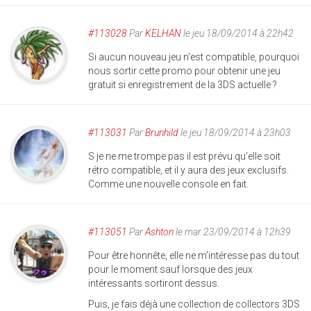
#113028
Par
KELHAN
le jeu 18/09/2014 à 22h42
Si aucun nouveau jeu n'est compatible, pourquoi
nous sortir cette promo pour obtenir une jeu
gratuit si enregistrement de la 3DS actuelle ?
#113031
Par
Brunhild
le jeu 18/09/2014 à 23h03
S je ne me trompe pas il est prévu qu'elle soit
rétro compatible, et il y aura des jeux exclusifs.
Comme une nouvelle console en fait.
#113051
Par
Ashton
le mar 23/09/2014 à 12h39
Pour être honnête, elle ne m'intéresse pas du tout
pour le moment sauf lorsque des jeux
intéressants sortiront dessus.
Puis, je fais déjà une collection de collectors 3DS