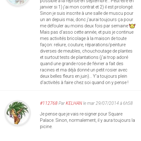
possible à la reprise en septembre... Peut-être en
janvier si 1) j'ai mon contrat et 2) il est prolongé.
Sinon je suis inscrite à une salle de muscu pour
un an depuis mai, donc j'aurai toujours ça pour
me défouler au moins deux fois par semaine
Mais pas d'asso cette année, et puis je continue
mes activités bricolage à la maison de toute
façon: reliure, couture, réparations/peinture
diverses de meubles, chouchoutage de plantes
et surtout tests de plantations (j'ai trop adoré
quand une grande rose de février a fait des
racines et ma déjà donné un petit rosier avec
deux belles fleurs en juin)... Y'a toujours plein
d'activités à faire chez soi quand on y pense !
#112768
Par
KELHAN
le mar 29/07/2014 à 6h58
Je pense que je vais re-signer pour Square
Palace. Sinon, normalement, il y aura toujours la
picine.