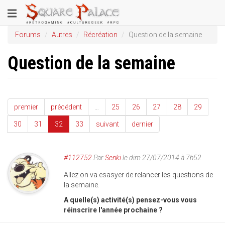
Aller
Toggle
au
contenu
navigation
Forums
Autres
Récréation
Question de la semaine
principal
Question de la semaine
premier
précédent
…
25
26
27
28
29
30
31
32
33
suivant
dernier
#112752
Par
Senki
le dim 27/07/2014 à 7h52
Allez on va esasyer de relancer les questions de
la semaine.
A quelle(s) activité(s) pensez-vous vous
réinscrire l'année prochaine ?