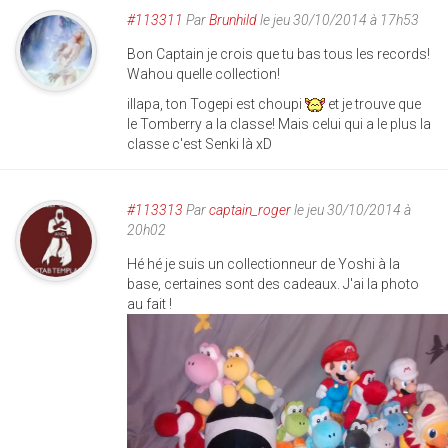
#113311
Par
Brunhild
le jeu 30/10/2014 à 17h53
Bon Captain je crois que tu bas tous les records!
Wahou quelle collection!
illapa, ton Togepi est choupi
et je trouve que
le Tomberry a la classe! Mais celui qui a le plus la
classe c'est Senki là xD
#113313
Par
captain_roger
le jeu 30/10/2014 à
20h02
Hé hé je suis un collectionneur de Yoshi à la
base, certaines sont des cadeaux. J'ai la photo
au fait !