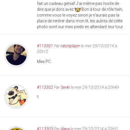
fait un cadeau génial! J'ai même pas honte de
dire que je dors avec
Bon à tour de rôle hein,
comme vous le voyez sinon je n'aurais pas la
place de rentrer dans mon lit, les autres de cette
photo sont sur mes pieds en attendant leur tour.
#113301
Par
ratonplayer
le mer 29/10/2014 à
20h12
Mes PC.
#113302
Par
Senki
le mer 29/10/2014 à 20h49
?
#113303
Par
illapa
le mer 29/10/2014 à 20h51