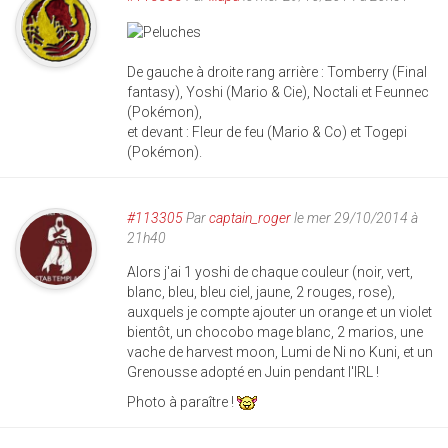
De gauche à droite rang arrière : Tomberry (Final
fantasy), Yoshi (Mario & Cie), Noctali et Feunnec
(Pokémon),
et devant : Fleur de feu (Mario & Co) et Togepi
(Pokémon).
#113305
Par
captain_roger
le mer 29/10/2014 à
21h40
Alors j'ai 1 yoshi de chaque couleur (noir, vert,
blanc, bleu, bleu ciel, jaune, 2 rouges, rose),
auxquels je compte ajouter un orange et un violet
bientôt, un chocobo mage blanc, 2 marios, une
vache de harvest moon, Lumi de Ni no Kuni, et un
Grenousse adopté en Juin pendant l'IRL !
Photo à paraître !