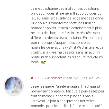
Je me questionne pas mal sur des questions
philosophiques et même anthropologiques du
jeu, au sens large j'entends, et ça me passionne.
Si je pouvais transformer cette passion en
source de revenu je serais certainement le plus
heureux des hommes ! Mais les réalitées sont
différentes de ces rêves lointains ! En tout cas j'ai
comme projet d'acquérir des consoles
nouvelles générations (PS4 et WiiU en tête) et de
continuer à vivre ma passion sans en avoir ni
honte, ni en supportant les discours réducteurs.
Voilà !
#113388
Par
Brunhild
le dim 09/11/2014 à 19h37
Je pense que je n'arrêterai jaùais. Il faut quand
même tenir compte du fait que je joue assez peu
tout de même. Par contre je ne sais pas si
j'arriverai un jour à accepter ces nouvelles
consoles pour lesquelles il faut être connecté à