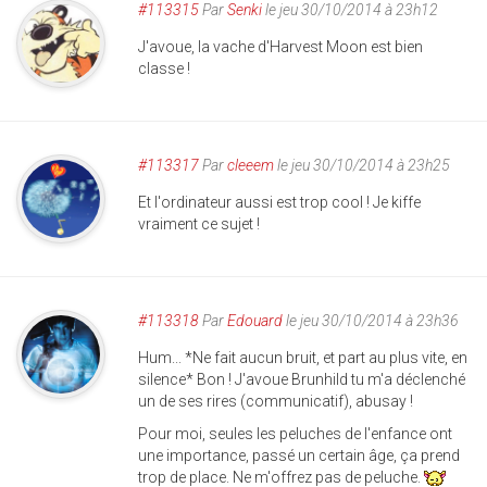
#113315
Par
Senki
le jeu 30/10/2014 à 23h12
J'avoue, la vache d'Harvest Moon est bien
classe !
#113317
Par
cleeem
le jeu 30/10/2014 à 23h25
Et l'ordinateur aussi est trop cool ! Je kiffe
vraiment ce sujet !
#113318
Par
Edouard
le jeu 30/10/2014 à 23h36
Hum... *Ne fait aucun bruit, et part au plus vite, en
silence* Bon ! J'avoue Brunhild tu m'a déclenché
un de ses rires (communicatif), abusay !
Pour moi, seules les peluches de l'enfance ont
une importance, passé un certain âge, ça prend
trop de place. Ne m'offrez pas de peluche.