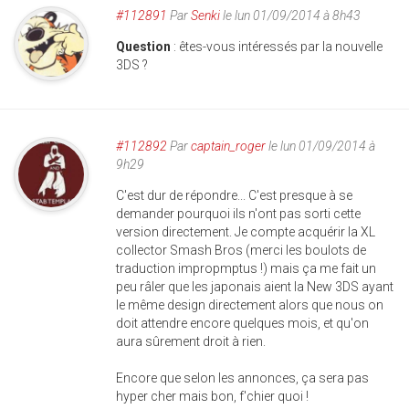
#112891
Par
Senki
le lun 01/09/2014 à 8h43
Question
: êtes-vous intéressés par la nouvelle
3DS ?
#112892
Par
captain_roger
le lun 01/09/2014 à
9h29
C'est dur de répondre... C'est presque à se
demander pourquoi ils n'ont pas sorti cette
version directement. Je compte acquérir la XL
collector Smash Bros (merci les boulots de
traduction impropmptus !) mais ça me fait un
peu râler que les japonais aient la New 3DS ayant
le même design directement alors que nous on
doit attendre encore quelques mois, et qu'on
aura sûrement droit à rien.
Encore que selon les annonces, ça sera pas
hyper cher mais bon, f'chier quoi !