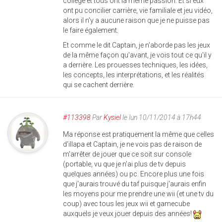
collège et tous ont la même passion. Et si eux
ont pu concilier carrière, vie familiale et jeu vidéo,
alors il n'y a aucune raison que je ne puisse pas
le faire également.
Et comme le dit Captain, je n'aborde pas les jeux
de la même façon qu'avant, je vois tout ce qu'il y
a derrière. Les prouesses techniques, les idées,
les concepts, les interprétations, et les réalités
qui se cachent derrière.
#113398
Par
Kysiel
le lun 10/11/2014 à 17h44
Ma réponse est pratiquement la même que celles
d'illapa et Captain, je ne vois pas de raison de
m'arrêter de jouer que ce soit sur console
(portable, vu que je n'ai plus de tv depuis
quelques années) ou pc. Encore plus une fois
que j'aurais trouvé du taf puisque j'aurais enfin
les moyens pour me prendre une wii (et une tv du
coup) avec tous les jeux wii et gamecube
auxquels je veux jouer depuis des années!