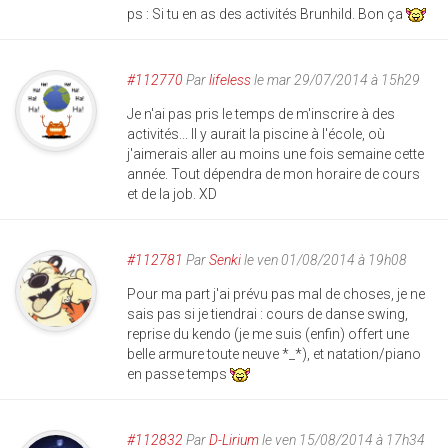
ps : Si tu en as des activités Brunhild. Bon ça
#112770
Par
lifeless
le mar 29/07/2014 à 15h29
Je n'ai pas pris le temps de m'inscrire à des
activités... Il y aurait la piscine à l'école, où
j'aimerais aller au moins une fois semaine cette
année. Tout dépendra de mon horaire de cours
et de la job. XD
#112781
Par
Senki
le ven 01/08/2014 à 19h08
Pour ma part j'ai prévu pas mal de choses, je ne
sais pas si je tiendrai : cours de danse swing,
reprise du kendo (je me suis (enfin) offert une
belle armure toute neuve *_*), et natation/piano
en passe temps
#112832
Par
D-Lirium
le ven 15/08/2014 à 17h34