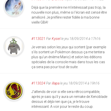
Déjà que la première ne m'intéressait pas trop, la
nouvelle non plus, même si l'écran est censé être
amélioré. Je préfère rester fidèle à ma bonne
vieille GBA!
#113021
Par
Kysiel
le jeu 18/09/2014 à 17h16
Je verrais selon les jeux qui sortent (par exemple
s'ils sortent un Pokémon dessus ça me tentera
plus qu'un énième Mario) et selon les éditions
spéciales de la console mais dans tous les cas
ça sera pas pour tout de suite.
#113024
Par
illapa
le jeu 18/09/2014 à 19h16
J'attends de voir si elle sera rétrocompatible,
après je sais qu'il y aura un remake de Xenoblade
dessus et déjà rien que ça, je le trouve
intéressant. A voir pour le reste du coup.