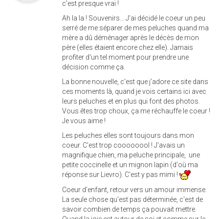
c'est presque vrai !
Ah la la ! Souvenirs... J'ai décidé le coeur un peu
serré de me séparer de mes peluches quand ma
mère a dû déménager après le décès de mon
père (elles étaient encore chez elle). Jamais
profiter d'un tel moment pour prendre une
décision comme ça.
La bonne nouvelle, c'est que j'adore ce site dans
ces moments là, quand je vois certains ici avec
leurs peluches et en plus qui font des photos.
Vous êtes trop choux, ça me réchauffe le coeur !
Je vous aime !
Les peluches elles sont toujours dans mon
coeur. C'est trop coooooool ! J'avais un
magnifique chien, ma peluche principale, une
petite coccinelle et un mignon lapin (d'où ma
réponse sur Lievro). C'est y pas mimi !
Coeur d'enfant, retour vers un amour immense.
La seule chose qu'est pas déterminée, c'est de
savoir combien de temps ça pouvait mettre.