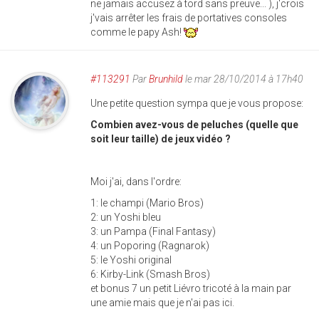
ne jamais accusez à tord sans preuve... ), j'crois
j'vais arrêter les frais de portatives consoles
comme le papy Ash!
#113291
Par
Brunhild
le mar 28/10/2014 à 17h40
Une petite question sympa que je vous propose:
Combien avez-vous de peluches (quelle que
soit leur taille) de jeux vidéo ?
Moi j'ai, dans l'ordre:
1: le champi (Mario Bros)
2: un Yoshi bleu
3: un Pampa (Final Fantasy)
4: un Poporing (Ragnarok)
5: le Yoshi original
6: Kirby-Link (Smash Bros)
et bonus 7 un petit Liévro tricoté à la main par
une amie mais que je n'ai pas ici.