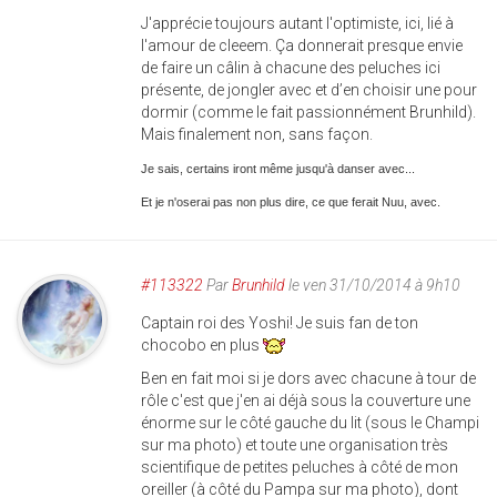
J'apprécie toujours autant l'optimiste, ici, lié à
l'amour de cleeem. Ça donnerait presque envie
de faire un câlin à chacune des peluches ici
présente, de jongler avec et d’en choisir une pour
dormir (comme le fait passionnément Brunhild).
Mais finalement non, sans façon.
Je sais, certains iront même jusqu'à danser avec...
Et je n'oserai pas non plus dire, ce que ferait Nuu, avec.
#113322
Par
Brunhild
le ven 31/10/2014 à 9h10
Captain roi des Yoshi! Je suis fan de ton
chocobo en plus
Ben en fait moi si je dors avec chacune à tour de
rôle c'est que j'en ai déjà sous la couverture une
énorme sur le côté gauche du lit (sous le Champi
sur ma photo) et toute une organisation très
scientifique de petites peluches à côté de mon
oreiller (à côté du Pampa sur ma photo), dont