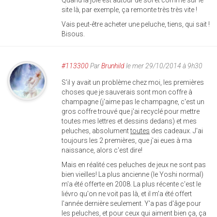
Quand la joie est autour de soi et comme sur le
site là, par exemple, ça remonte très très vite !
Vais peut-être acheter une peluche, tiens, qui sait !
Bisous.
#113300
Par
Brunhild
le mer 29/10/2014 à 9h30
S'il y avait un problème chez moi, les premières
choses que je sauverais sont mon coffre à
champagne (j'aime pas le champagne, c'est un
gros coffre trouvé que j'ai recyclé pour mettre
toutes mes lettres et dessins dedans) et mes
peluches, absolument
toutes
des cadeaux. J'ai
toujours les 2 premières, que j'ai eues à ma
naissance, alors c'est dire!
Mais en réalité ces peluches de jeux ne sont pas
bien vieilles! La plus ancienne (le Yoshi normal)
m'a été offerte en 2008. La plus récente c'est le
liévro qu'on ne voit pas là, et il m'a été offert
l'année dernière seulement. Y'a pas d'âge pour
les peluches, et pour ceux qui aiment bien ça, ça