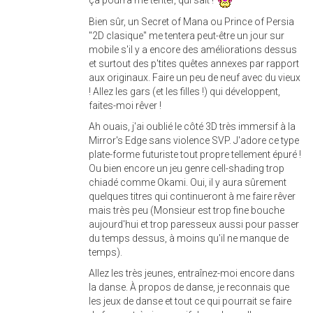
Bien sûr, un Secret of Mana ou Prince of Persia
"2D clasique" me tentera peut-être un jour sur
mobile s'il y a encore des améliorations dessus
et surtout des p'tites quêtes annexes par rapport
aux originaux. Faire un peu de neuf avec du vieux
! Allez les gars (et les filles !) qui développent,
faites-moi rêver !
Ah ouais, j'ai oublié le côté 3D très immersif à la
Mirror's Edge sans violence SVP. J'adore ce type
plate-forme futuriste tout propre tellement épuré !
Ou bien encore un jeu genre cell-shading trop
chiadé comme Okami. Oui, il y aura sûrement
quelques titres qui continueront à me faire rêver
mais très peu (Monsieur est trop fine bouche
aujourd'hui et trop paresseux aussi pour passer
du temps dessus, à moins qu'il ne manque de
temps).
Allez les très jeunes, entraînez-moi encore dans
la danse. À propos de danse, je reconnais que
les jeux de danse et tout ce qui pourrait se faire