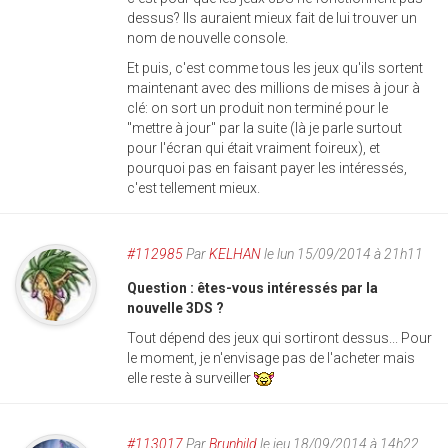
dessus? Ils auraient mieux fait de lui trouver un
nom de nouvelle console.
Et puis, c'est comme tous les jeux qu'ils sortent
maintenant avec des millions de mises à jour à
clé: on sort un produit non terminé pour le
"mettre à jour" par la suite (là je parle surtout
pour l'écran qui était vraiment foireux), et
pourquoi pas en faisant payer les intéressés,
c'est tellement mieux.
#112985
Par
KELHAN
le lun 15/09/2014 à 21h11
Question : êtes-vous intéressés par la
nouvelle 3DS ?
Tout dépend des jeux qui sortiront dessus... Pour
le moment, je n'envisage pas de l'acheter mais
elle reste à surveiller
#113017
Par
Brunhild
le jeu 18/09/2014 à 14h22