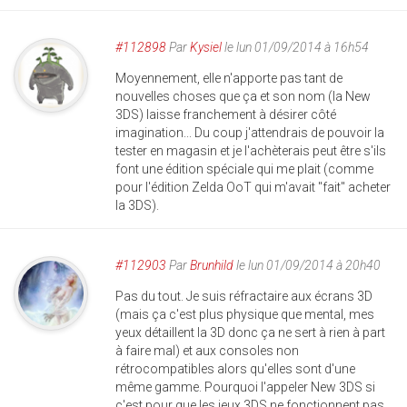
#112898
Par
Kysiel
le lun 01/09/2014 à 16h54
Moyennement, elle n'apporte pas tant de
nouvelles choses que ça et son nom (la New
3DS) laisse franchement à désirer côté
imagination... Du coup j'attendrais de pouvoir la
tester en magasin et je l'achèterais peut être s'ils
font une édition spéciale qui me plait (comme
pour l'édition Zelda OoT qui m'avait "fait" acheter
la 3DS).
#112903
Par
Brunhild
le lun 01/09/2014 à 20h40
Pas du tout. Je suis réfractaire aux écrans 3D
(mais ça c'est plus physique que mental, mes
yeux détaillent la 3D donc ça ne sert à rien à part
à faire mal) et aux consoles non
rétrocompatibles alors qu'elles sont d'une
même gamme. Pourquoi l'appeler New 3DS si
c'est pour que les jeux 3DS ne fonctionnent pas