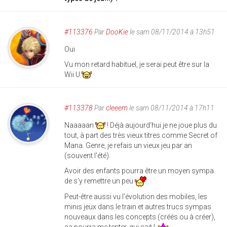
#113376
Par
DooKie
le sam 08/11/2014 à 13h51
Oui
Vu mon retard habituel, je serai peut être sur la
Wii U
#113378
Par
cleeem
le sam 08/11/2014 à 17h11
Naaaaan
! Déjà aujourd'hui je ne joue plus du
tout, à part des très vieux titres comme Secret of
Mana. Genre, je refais un vieux jeu par an
(souvent l'été).
Avoir des enfants pourra être un moyen sympa
de s'y remettre un peu
Peut-être aussi vu l'évolution des mobiles, les
minis jeux dans le train et autres trucs sympas
nouveaux dans les concepts (créés ou à créer),
ça pourra me tenter, qui sait !