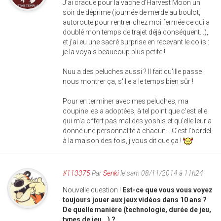
J'ai craqué pour la vache d'Harvest Moon un
soir de déprime (journée de merde au boulot,
autoroute pour rentrer chez moi fermée ce qui a
doublé mon temps de trajet déjà conséquent...),
et j'ai eu une sacré surprise en recevant le colis :
je la voyais beaucoup plus petite !
Nuu a des peluches aussi ? Il fait qu'ille passe
nous montrer ça, s'ille a le temps bien sûr !
Pour en terminer avec mes peluches, ma
coupine les a adoptées, à tel point que c'est elle
qui m'a offert pas mal des yoshis et qu'elle leur a
donné une personnalité à chacun... C'est l'bordel
à la maison des fois, j'vous dit que ça !
#113375
Par
Senki
le sam 08/11/2014 à 11h24
Nouvelle question !
Est-ce que vous vous voyez
toujours jouer aux jeux vidéos dans 10 ans ?
De quelle manière (technologie, durée de jeu,
types de jeu...) ?