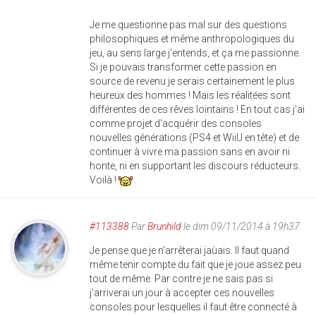
Je me questionne pas mal sur des questions
philosophiques et même anthropologiques du
jeu, au sens large j'entends, et ça me passionne.
Si je pouvais transformer cette passion en
source de revenu je serais certainement le plus
heureux des hommes ! Mais les réalitées sont
différentes de ces rêves lointains ! En tout cas j'ai
comme projet d'acquérir des consoles
nouvelles générations (PS4 et WiiU en tête) et de
continuer à vivre ma passion sans en avoir ni
honte, ni en supportant les discours réducteurs.
Voilà !
#113388
Par
Brunhild
le dim 09/11/2014 à 19h37
Je pense que je n'arrêterai jaùais. Il faut quand
même tenir compte du fait que je joue assez peu
tout de même. Par contre je ne sais pas si
j'arriverai un jour à accepter ces nouvelles
consoles pour lesquelles il faut être connecté à