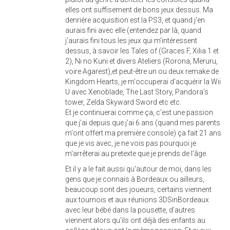
elles ont suffisement de bons jeux dessus. Ma
denrière acquisition est la PS3, et quand j'en
aurais fini avec elle (entendez par là, quand
j'aurais fini tous les jeux qui m'intéressent
dessus, à savoir les Tales of (Graces F, Xilia 1 et
2), Ni no Kuni et divers Ateliers (Rorona, Meruru,
voire Agarest),et peut-être un ou deux remake de
Kingdom Hearts, je m'occuperai d'acquérir la Wii
U avec Xenoblade, The Last Story, Pandora's
tower, Zelda Skyward Sword etc etc.
Et je continuerai comme ça, c'est une passion
que j'ai depuis que j'ai 6 ans (quand mes parents
m'ont offert ma première console) ça fait 21 ans
que je vis avec, je ne vois pas pourquoi je
m'arrêterai au pretexte que je prends de l'âge.
Et il y a le fait aussi qu'autour de moi, dans les
gens que je connais à Bordeaux ou ailleurs,
beaucoup sont des joueurs, certains viennent
aux tournois et aux réunions 3DSinBordeaux
avec leur bébé dans la pousette, d'autres
viennent alors qu'ils ont déjà des enfants au