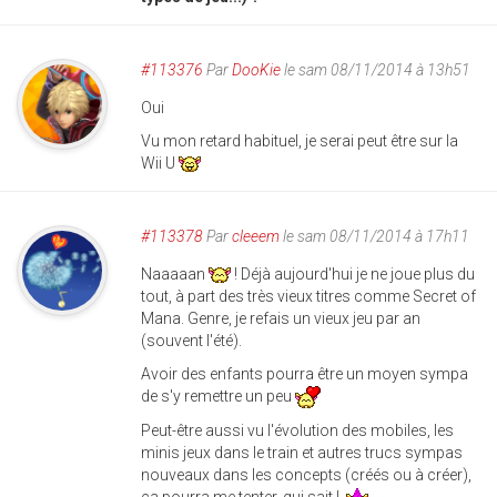
#113376
Par
DooKie
le sam 08/11/2014 à 13h51
Oui
Vu mon retard habituel, je serai peut être sur la
Wii U
#113378
Par
cleeem
le sam 08/11/2014 à 17h11
Naaaaan
! Déjà aujourd'hui je ne joue plus du
tout, à part des très vieux titres comme Secret of
Mana. Genre, je refais un vieux jeu par an
(souvent l'été).
Avoir des enfants pourra être un moyen sympa
de s'y remettre un peu
Peut-être aussi vu l'évolution des mobiles, les
minis jeux dans le train et autres trucs sympas
nouveaux dans les concepts (créés ou à créer),
ça pourra me tenter, qui sait !