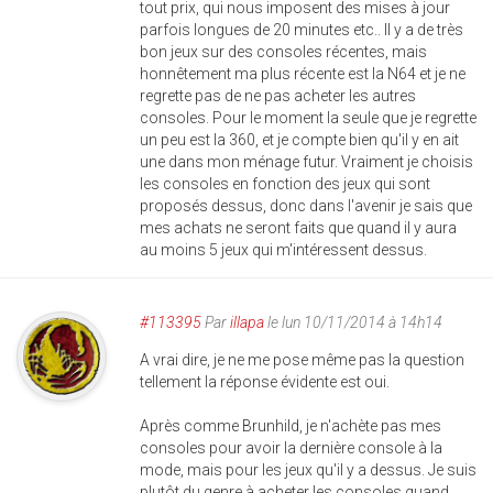
tout prix, qui nous imposent des mises à jour
parfois longues de 20 minutes etc.. Il y a de très
bon jeux sur des consoles récentes, mais
honnêtement ma plus récente est la N64 et je ne
regrette pas de ne pas acheter les autres
consoles. Pour le moment la seule que je regrette
un peu est la 360, et je compte bien qu'il y en ait
une dans mon ménage futur. Vraiment je choisis
les consoles en fonction des jeux qui sont
proposés dessus, donc dans l'avenir je sais que
mes achats ne seront faits que quand il y aura
au moins 5 jeux qui m'intéressent dessus.
#113395
Par
illapa
le lun 10/11/2014 à 14h14
A vrai dire, je ne me pose même pas la question
tellement la réponse évidente est oui.
Après comme Brunhild, je n'achète pas mes
consoles pour avoir la dernière console à la
mode, mais pour les jeux qu'il y a dessus. Je suis
plutôt du genre à acheter les consoles quand