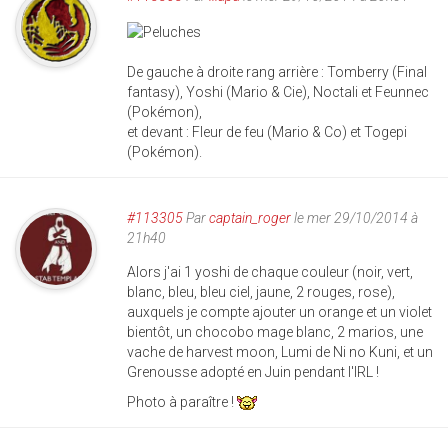
De gauche à droite rang arrière : Tomberry (Final
fantasy), Yoshi (Mario & Cie), Noctali et Feunnec
(Pokémon),
et devant : Fleur de feu (Mario & Co) et Togepi
(Pokémon).
#113305
Par
captain_roger
le mer 29/10/2014 à
21h40
Alors j'ai 1 yoshi de chaque couleur (noir, vert,
blanc, bleu, bleu ciel, jaune, 2 rouges, rose),
auxquels je compte ajouter un orange et un violet
bientôt, un chocobo mage blanc, 2 marios, une
vache de harvest moon, Lumi de Ni no Kuni, et un
Grenousse adopté en Juin pendant l'IRL !
Photo à paraître !