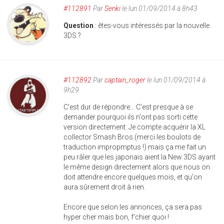
#112891
Par
Senki
le lun 01/09/2014 à 8h43
Question
: êtes-vous intéressés par la nouvelle
3DS ?
#112892
Par
captain_roger
le lun 01/09/2014 à
9h29
C'est dur de répondre... C'est presque à se
demander pourquoi ils n'ont pas sorti cette
version directement. Je compte acquérir la XL
collector Smash Bros (merci les boulots de
traduction impropmptus !) mais ça me fait un
peu râler que les japonais aient la New 3DS ayant
le même design directement alors que nous on
doit attendre encore quelques mois, et qu'on
aura sûrement droit à rien.
Encore que selon les annonces, ça sera pas
hyper cher mais bon, f'chier quoi !