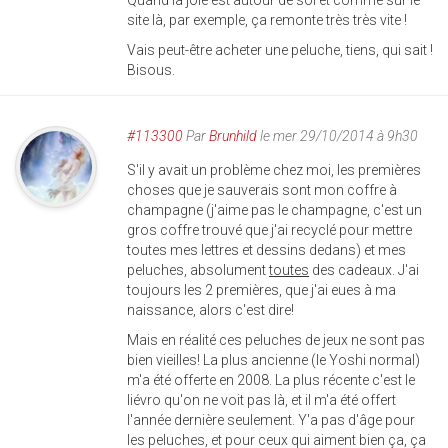
Quand la joie est autour de soi et comme sur le
site là, par exemple, ça remonte très très vite !
Vais peut-être acheter une peluche, tiens, qui sait !
Bisous.
#113300
Par
Brunhild
le mer 29/10/2014 à 9h30
S'il y avait un problème chez moi, les premières
choses que je sauverais sont mon coffre à
champagne (j'aime pas le champagne, c'est un
gros coffre trouvé que j'ai recyclé pour mettre
toutes mes lettres et dessins dedans) et mes
peluches, absolument
toutes
des cadeaux. J'ai
toujours les 2 premières, que j'ai eues à ma
naissance, alors c'est dire!
Mais en réalité ces peluches de jeux ne sont pas
bien vieilles! La plus ancienne (le Yoshi normal)
m'a été offerte en 2008. La plus récente c'est le
liévro qu'on ne voit pas là, et il m'a été offert
l'année dernière seulement. Y'a pas d'âge pour
les peluches, et pour ceux qui aiment bien ça, ça