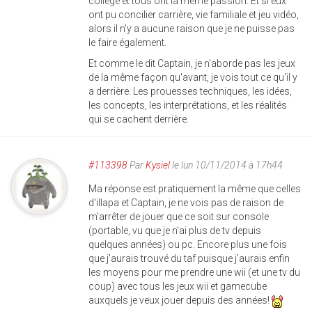
collège et tous ont la même passion. Et si eux
ont pu concilier carrière, vie familiale et jeu vidéo,
alors il n'y a aucune raison que je ne puisse pas
le faire également.
Et comme le dit Captain, je n'aborde pas les jeux
de la même façon qu'avant, je vois tout ce qu'il y
a derrière. Les prouesses techniques, les idées,
les concepts, les interprétations, et les réalités
qui se cachent derrière.
#113398
Par
Kysiel
le lun 10/11/2014 à 17h44
Ma réponse est pratiquement la même que celles
d'illapa et Captain, je ne vois pas de raison de
m'arrêter de jouer que ce soit sur console
(portable, vu que je n'ai plus de tv depuis
quelques années) ou pc. Encore plus une fois
que j'aurais trouvé du taf puisque j'aurais enfin
les moyens pour me prendre une wii (et une tv du
coup) avec tous les jeux wii et gamecube
auxquels je veux jouer depuis des années!