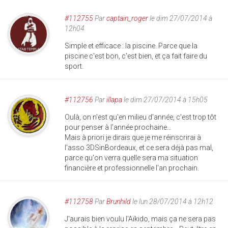
#112755
Par
captain_roger
le dim 27/07/2014 à
12h04
Simple et efficace : la piscine. Parce que la
piscine c'est bon, c'est bien, et ça fait faire du
sport.
#112756
Par
illapa
le dim 27/07/2014 à 15h05
Oulà, on n'est qu'en milieu d'année, c'est trop tôt
pour penser à l'année prochaine...
Mais à priori je dirais que je me réinscrirai à
l'asso 3DSinBordeaux, et ce sera déjà pas mal,
parce qu'on verra quelle sera ma situation
financière et professionnelle l'an prochain.
#112758
Par
Brunhild
le lun 28/07/2014 à 12h12
J'aurais bien voulu l'Aïkido, mais ça ne sera pas