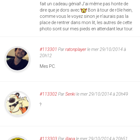
fait un cadeau génial! J'ai même pas honte de
dire que je dors avec
Bon à tour de rôle hein,
comme vous le voyez sinon je n'aurais pas la
place de rentrer dans mon lit, les autres de cette
photo sont sur mes pieds en attendant leur tour.
#113301
Par
ratonplayer
le mer 29/10/2014 à
20h12
Mes PC.
#113302
Par
Senki
le mer 29/10/2014 à 20h49
?
#113303
Par
illapa
le mer 29/10/2014 à 20h51