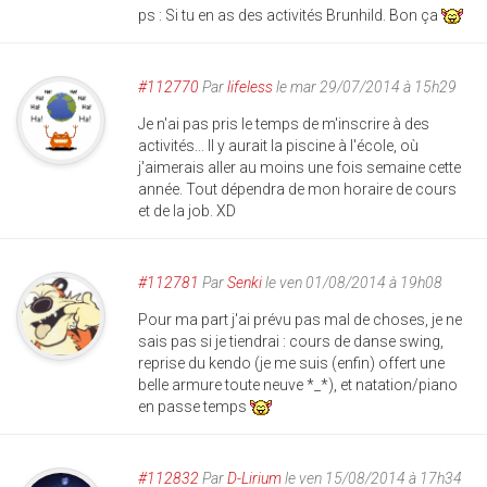
ps : Si tu en as des activités Brunhild. Bon ça
#112770
Par
lifeless
le mar 29/07/2014 à 15h29
Je n'ai pas pris le temps de m'inscrire à des
activités... Il y aurait la piscine à l'école, où
j'aimerais aller au moins une fois semaine cette
année. Tout dépendra de mon horaire de cours
et de la job. XD
#112781
Par
Senki
le ven 01/08/2014 à 19h08
Pour ma part j'ai prévu pas mal de choses, je ne
sais pas si je tiendrai : cours de danse swing,
reprise du kendo (je me suis (enfin) offert une
belle armure toute neuve *_*), et natation/piano
en passe temps
#112832
Par
D-Lirium
le ven 15/08/2014 à 17h34