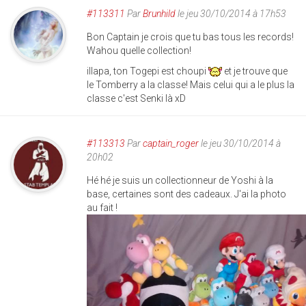
#113311
Par
Brunhild
le jeu 30/10/2014 à 17h53
Bon Captain je crois que tu bas tous les records!
Wahou quelle collection!
illapa, ton Togepi est choupi
et je trouve que
le Tomberry a la classe! Mais celui qui a le plus la
classe c'est Senki là xD
#113313
Par
captain_roger
le jeu 30/10/2014 à
20h02
Hé hé je suis un collectionneur de Yoshi à la
base, certaines sont des cadeaux. J'ai la photo
au fait !