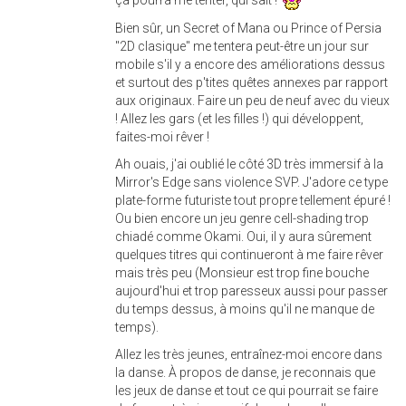
Bien sûr, un Secret of Mana ou Prince of Persia
"2D clasique" me tentera peut-être un jour sur
mobile s'il y a encore des améliorations dessus
et surtout des p'tites quêtes annexes par rapport
aux originaux. Faire un peu de neuf avec du vieux
! Allez les gars (et les filles !) qui développent,
faites-moi rêver !
Ah ouais, j'ai oublié le côté 3D très immersif à la
Mirror's Edge sans violence SVP. J'adore ce type
plate-forme futuriste tout propre tellement épuré !
Ou bien encore un jeu genre cell-shading trop
chiadé comme Okami. Oui, il y aura sûrement
quelques titres qui continueront à me faire rêver
mais très peu (Monsieur est trop fine bouche
aujourd'hui et trop paresseux aussi pour passer
du temps dessus, à moins qu'il ne manque de
temps).
Allez les très jeunes, entraînez-moi encore dans
la danse. À propos de danse, je reconnais que
les jeux de danse et tout ce qui pourrait se faire