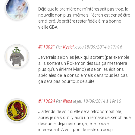
Déjà que la première ne m'intéressait pas trop, la
nouvelle non plus, même si l'écran est censé être
amélioré. Je préfère rester fidèle à ma bonne
vieille GBA!
#113021
Par
Kysiel
le jeu 18/09/2014 à 17h16
Je verrais selon les jeux qui sortent (par exemple
s'ils sortent un Pokémon dessus ça me tentera
plus qu'un énième Mario) et selon les éditions
spéciales de la console mais dans tous les cas
ça sera pas pour tout de suite.
#113024
Par
illapa
le jeu 18/09/2014 à 19h16
J'attends de voir si elle sera rétrocompatible,
après je sais qu'il y aura un remake de Xenoblade
dessus et déjà rien que ça, je le trouve
intéressant. A voir pour le reste du coup.