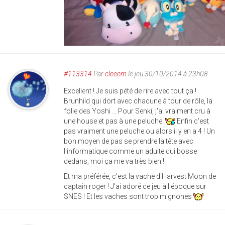
#113314
Par
cleeem
le jeu 30/10/2014 à 23h08
Excellent ! Je suis pété de rire avec tout ça !
Brunhild qui dort avec chacune à tour de rôle, la
folie des Yoshi ... Pour Senki, j'ai vraiment cru à
une house et pas à une peluche
Enfin c'est
pas vraiment une peluche ou alors il y en a 4 ! Un
bon moyen de pas se prendre la tête avec
l'informatique comme un adulte qui bosse
dedans, moi ça me va très bien !
Et ma préférée, c'est la vache d'Harvest Moon de
captain roger ! J'ai adoré ce jeu à l'époque sur
SNES ! Et les vaches sont trop mignones