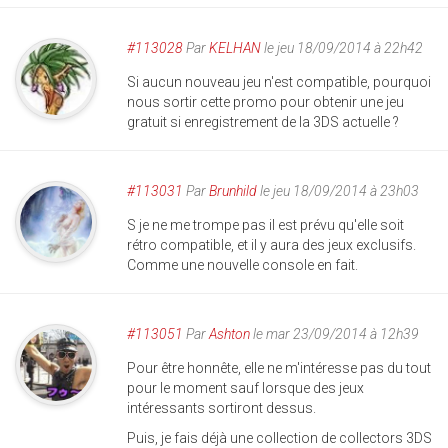
#113028
Par
KELHAN
le jeu 18/09/2014 à 22h42
Si aucun nouveau jeu n'est compatible, pourquoi
nous sortir cette promo pour obtenir une jeu
gratuit si enregistrement de la 3DS actuelle ?
#113031
Par
Brunhild
le jeu 18/09/2014 à 23h03
S je ne me trompe pas il est prévu qu'elle soit
rétro compatible, et il y aura des jeux exclusifs.
Comme une nouvelle console en fait.
#113051
Par
Ashton
le mar 23/09/2014 à 12h39
Pour être honnête, elle ne m'intéresse pas du tout
pour le moment sauf lorsque des jeux
intéressants sortiront dessus.
Puis, je fais déjà une collection de collectors 3DS