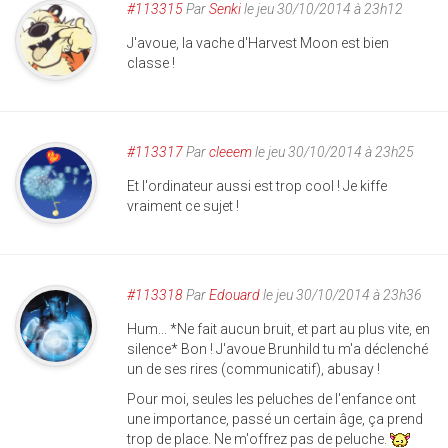
#113315
Par
Senki
le jeu 30/10/2014 à 23h12
J'avoue, la vache d'Harvest Moon est bien
classe !
#113317
Par
cleeem
le jeu 30/10/2014 à 23h25
Et l'ordinateur aussi est trop cool ! Je kiffe
vraiment ce sujet !
#113318
Par
Edouard
le jeu 30/10/2014 à 23h36
Hum... *Ne fait aucun bruit, et part au plus vite, en
silence* Bon ! J'avoue Brunhild tu m'a déclenché
un de ses rires (communicatif), abusay !
Pour moi, seules les peluches de l'enfance ont
une importance, passé un certain âge, ça prend
trop de place. Ne m'offrez pas de peluche.