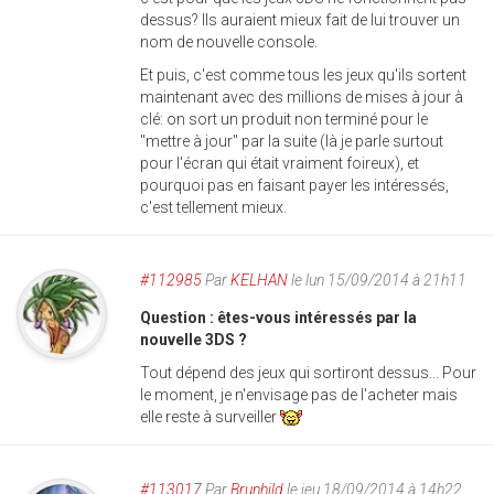
dessus? Ils auraient mieux fait de lui trouver un
nom de nouvelle console.
Et puis, c'est comme tous les jeux qu'ils sortent
maintenant avec des millions de mises à jour à
clé: on sort un produit non terminé pour le
"mettre à jour" par la suite (là je parle surtout
pour l'écran qui était vraiment foireux), et
pourquoi pas en faisant payer les intéressés,
c'est tellement mieux.
#112985
Par
KELHAN
le lun 15/09/2014 à 21h11
Question : êtes-vous intéressés par la
nouvelle 3DS ?
Tout dépend des jeux qui sortiront dessus... Pour
le moment, je n'envisage pas de l'acheter mais
elle reste à surveiller
#113017
Par
Brunhild
le jeu 18/09/2014 à 14h22