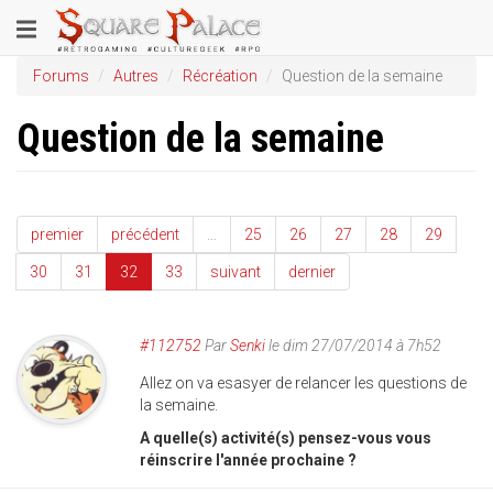
Aller
Toggle
au
contenu
navigation
Forums
Autres
Récréation
Question de la semaine
principal
Question de la semaine
premier
précédent
…
25
26
27
28
29
30
31
32
33
suivant
dernier
#112752
Par
Senki
le dim 27/07/2014 à 7h52
Allez on va esasyer de relancer les questions de
la semaine.
A quelle(s) activité(s) pensez-vous vous
réinscrire l'année prochaine ?