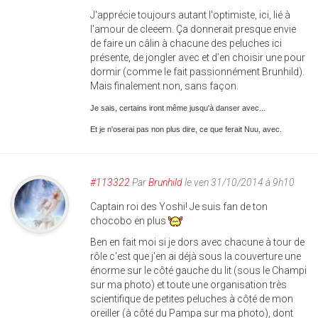
J'apprécie toujours autant l'optimiste, ici, lié à
l'amour de cleeem. Ça donnerait presque envie
de faire un câlin à chacune des peluches ici
présente, de jongler avec et d’en choisir une pour
dormir (comme le fait passionnément Brunhild).
Mais finalement non, sans façon.
Je sais, certains iront même jusqu'à danser avec...
Et je n'oserai pas non plus dire, ce que ferait Nuu, avec.
#113322
Par
Brunhild
le ven 31/10/2014 à 9h10
Captain roi des Yoshi! Je suis fan de ton
chocobo en plus
Ben en fait moi si je dors avec chacune à tour de
rôle c'est que j'en ai déjà sous la couverture une
énorme sur le côté gauche du lit (sous le Champi
sur ma photo) et toute une organisation très
scientifique de petites peluches à côté de mon
oreiller (à côté du Pampa sur ma photo), dont