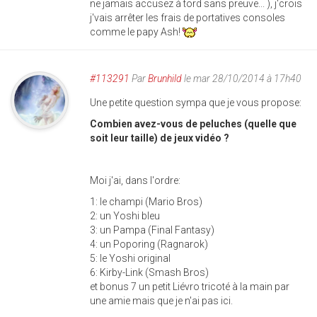
ne jamais accusez à tord sans preuve... ), j'crois
j'vais arrêter les frais de portatives consoles
comme le papy Ash!
#113291
Par
Brunhild
le mar 28/10/2014 à 17h40
Une petite question sympa que je vous propose:
Combien avez-vous de peluches (quelle que
soit leur taille) de jeux vidéo ?
Moi j'ai, dans l'ordre:
1: le champi (Mario Bros)
2: un Yoshi bleu
3: un Pampa (Final Fantasy)
4: un Poporing (Ragnarok)
5: le Yoshi original
6: Kirby-Link (Smash Bros)
et bonus 7 un petit Liévro tricoté à la main par
une amie mais que je n'ai pas ici.