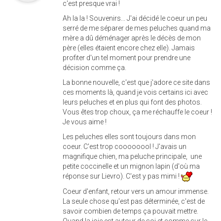
c'est presque vrai !
Ah la la ! Souvenirs... J'ai décidé le coeur un peu
serré de me séparer de mes peluches quand ma
mère a dû déménager après le décès de mon
père (elles étaient encore chez elle). Jamais
profiter d'un tel moment pour prendre une
décision comme ça.
La bonne nouvelle, c'est que j'adore ce site dans
ces moments là, quand je vois certains ici avec
leurs peluches et en plus qui font des photos.
Vous êtes trop choux, ça me réchauffe le coeur !
Je vous aime !
Les peluches elles sont toujours dans mon
coeur. C'est trop coooooool ! J'avais un
magnifique chien, ma peluche principale, une
petite coccinelle et un mignon lapin (d'où ma
réponse sur Lievro). C'est y pas mimi !
Coeur d'enfant, retour vers un amour immense.
La seule chose qu'est pas déterminée, c'est de
savoir combien de temps ça pouvait mettre.