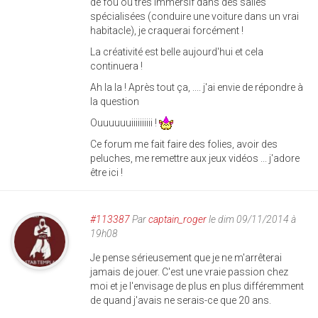
de fou ou très immersif dans des salles
spécialisées (conduire une voiture dans un vrai
habitacle), je craquerai forcément !
La créativité est belle aujourd'hui et cela
continuera !
Ah la la ! Après tout ça, .... j'ai envie de répondre à
la question
Ouuuuuuiiiiiiiiii !
Ce forum me fait faire des folies, avoir des
peluches, me remettre aux jeux vidéos ... j'adore
être ici !
#113387
Par
captain_roger
le dim 09/11/2014 à
19h08
Je pense sérieusement que je ne m'arrêterai
jamais de jouer. C'est une vraie passion chez
moi et je l'envisage de plus en plus différemment
de quand j'avais ne serais-ce que 20 ans.