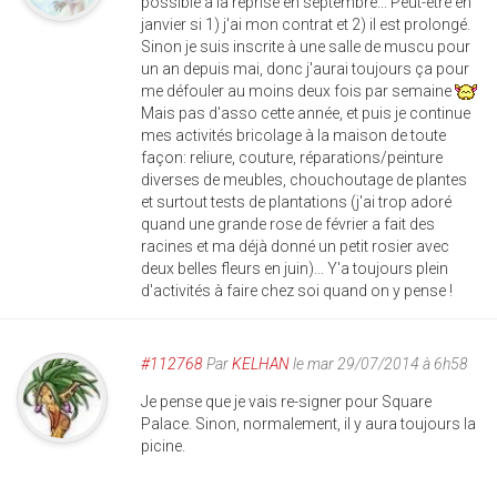
possible à la reprise en septembre... Peut-être en
janvier si 1) j'ai mon contrat et 2) il est prolongé.
Sinon je suis inscrite à une salle de muscu pour
un an depuis mai, donc j'aurai toujours ça pour
me défouler au moins deux fois par semaine
Mais pas d'asso cette année, et puis je continue
mes activités bricolage à la maison de toute
façon: reliure, couture, réparations/peinture
diverses de meubles, chouchoutage de plantes
et surtout tests de plantations (j'ai trop adoré
quand une grande rose de février a fait des
racines et ma déjà donné un petit rosier avec
deux belles fleurs en juin)... Y'a toujours plein
d'activités à faire chez soi quand on y pense !
#112768
Par
KELHAN
le mar 29/07/2014 à 6h58
Je pense que je vais re-signer pour Square
Palace. Sinon, normalement, il y aura toujours la
picine.