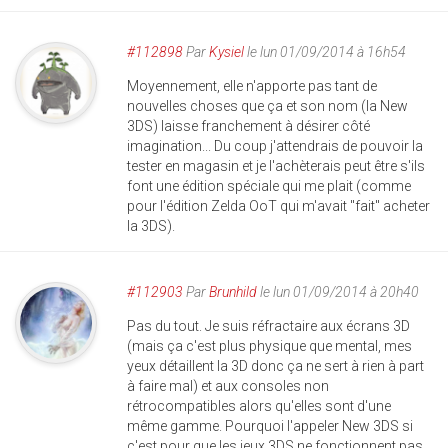
#112898
Par
Kysiel
le lun 01/09/2014 à 16h54
Moyennement, elle n'apporte pas tant de
nouvelles choses que ça et son nom (la New
3DS) laisse franchement à désirer côté
imagination... Du coup j'attendrais de pouvoir la
tester en magasin et je l'achèterais peut être s'ils
font une édition spéciale qui me plait (comme
pour l'édition Zelda OoT qui m'avait "fait" acheter
la 3DS).
#112903
Par
Brunhild
le lun 01/09/2014 à 20h40
Pas du tout. Je suis réfractaire aux écrans 3D
(mais ça c'est plus physique que mental, mes
yeux détaillent la 3D donc ça ne sert à rien à part
à faire mal) et aux consoles non
rétrocompatibles alors qu'elles sont d'une
même gamme. Pourquoi l'appeler New 3DS si
c'est pour que les jeux 3DS ne fonctionnent pas