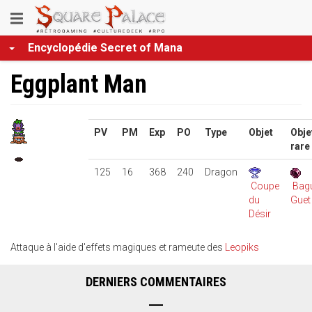
Aller
Toggle
au
contenu
navigation
Encyclopédie Secret of Mana
principal
Eggplant Man
PV
PM
Exp
PO
Type
Objet
Obje
rare
125
16
368
240
Dragon
Coupe
Bag
du
Guet
Désir
Attaque à l'aide d'effets magiques et rameute des
Leopiks
DERNIERS COMMENTAIRES