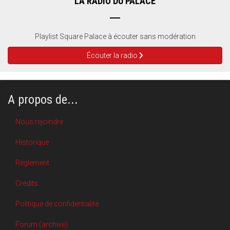
LA RADIO DU PALACE
Playlist Square Palace à écouter sans modération
Écouter la radio
A propos de...
Nous rejoindre
Historique
Règlement
Crédits
Politique de confidentialité
Forum (archive)