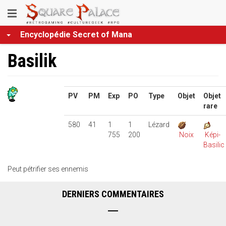
Aller
Toggle
au
contenu
navigation
Encyclopédie Secret of Mana
principal
Basilik
PV
PM
Exp
PO
Type
Objet
Objet
rare
580
41
1
1
Lézard
755
200
Noix
Képi-
Basilic
Peut pétrifier ses ennemis
DERNIERS COMMENTAIRES